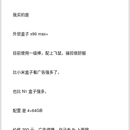
我买的是
外贸盒子 x96 max+
目前使用一级棒，配上飞鼠，操控很舒服
比小米盒子看广告强多了，
也比 N1 盒子强多，
配置 是 4+64GB
价格 200 元，广告避嫌，自己去 tb 上面搜