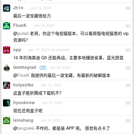
Jh1n
Jan 15, 2021
60
最后一波宝藏很给力
FloatK
Jan 15, 2021
61
@
godall
老哥，你这个电视猫版本，可以看原版电视猫里的 vip
资源吗？
opp
Jan 15, 2021 via Android
62
16 年的海美迪 Q5 还能再战，主要本地播放省事，蓝光原盘
iamthegrad
Jan 15, 2021
OP
63
@
FloatK
我提供的最后一波宝藏，有最新的破解版本
holystrike
Jan 15, 2021
64
这盒子能折腾成下载机不？
ityouknow
Jan 15, 2021
65
现在还用盒子呢
ixinshang
Jan 15, 2021
66
@
tangzekk
不咋的，都是装 APP 用。 感觉有点卡了