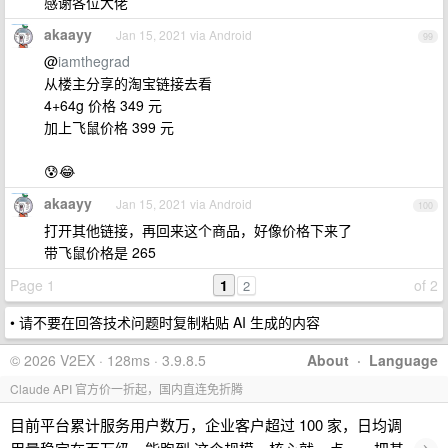
感谢各位大佬
akaayy
Jan 15, 2021 via Android
99
@
iamthegrad
从楼主分享的淘宝链接去看
4+64g 价格 349 元
加上飞鼠价格 399 元
😰😂
akaayy
Jan 15, 2021 via Android
100
打开其他链接，再回来这个商品，好像价格下来了
带飞鼠价格是 265
Page 1
1
of 2
2
• 请不要在回答技术问题时复制粘贴 AI 生成的内容
© 2026 V2EX · 128ms · 3.9.8.5
About
·
Language
Claude API 官方价一折起，国内直连免折腾
目前平台累计服务用户数万，企业客户超过 100 家，日均调
›