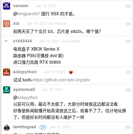
venster
Jan 15, 2021
14
@
fengpan567
国行 XSX 的才是。
xtx
Jan 15, 2021 via iPhone
15
前两天买了个当贝 b3，芯片是 s922x，哪个强？
z1645444
Jan 15, 2021 via Android
16
电视盒子 XBOX Series X
路由器 PS5(可播放 dvd 款)
进口强力风扇 RTX 3080ti
solopython
Jan 15, 2021
1
17
试试 kodi+
https://github.com/iptv-org/iptv
systemcall
Jan 15, 2021
18
@
solopython
以前可以用，最近不太稳了，大部分时候我这边都没法看
好像是新闻联播开始高清放送之后，就看不了了。估计地址换
了，但是好长时间都没有人维护了一样
iamthegrad
Jan 15, 2021
OP
19