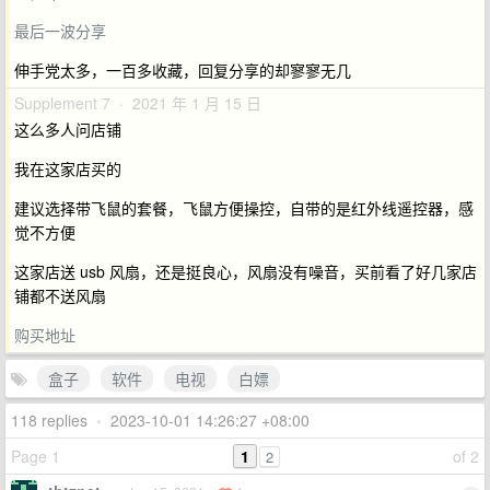
最后一波分享
伸手党太多，一百多收藏，回复分享的却寥寥无几
Supplement 7 · 2021 年 1 月 15 日
这么多人问店铺
我在这家店买的
建议选择带飞鼠的套餐，飞鼠方便操控，自带的是红外线遥控器，感
觉不方便
这家店送 usb 风扇，还是挺良心，风扇没有噪音，买前看了好几家店
铺都不送风扇
购买地址
盒子
软件
电视
白嫖
118 replies
•
2023-10-01 14:26:27 +08:00
Page 1
1
of 2
2