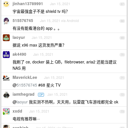
jinhan13789991
Jan 15, 2021
67
宇宙最强盒子不是 shield tv 吗？
515576745
Jan 15, 2021 via Android
68
有没有能看港台的 app 。。
laoyur
Jan 15, 2021
69
据说 x96 max 这货发热严重？
ak4490
Jan 15, 2021
70
我刷了 ce, docker 装上 QB，filebrowser, aria2 还能当建议
NAS 用
MaverickLee
Jan 15, 2021
71
@
515576745
#68 星火 TV
iamthegrad
Jan 15, 2021
OP
72
@
laoyur
我实测不热啊，天天用，玩雷霆飞车游戏都完全 ok
xxdd
Jan 15, 2021
73
电视有推荐嘛···
sephinh
Jan 15, 2021 via iPhone