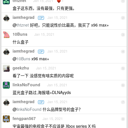
thtznet
Jan 15, 2021
1
1
盒子这东西，没有最强，只有更强。
iamthegrad
Jan 15, 2021
OP
2
@
thtznet
好吧，只能说性价比最高，我买了 x96 max+
10Buns
Jan 15, 2021
3
什么盒子
iamthegrad
Jan 15, 2021
OP
4
@
10Buns
x96 max+
geekzhu
Jan 15, 2021
5
看了一下 没感觉有啥实质的内容呢
linksNoFound
Jan 15, 2021
6
蓝光盒子路过,海报墙+DLNAyyds
iamthegrad
Jan 15, 2021
OP
7
@
linksNoFound
什么品牌型号的盒子？
fengpan567
Jan 15, 2021
8
宇宙最强的电视盒子不应该是 Xbox series X 吗