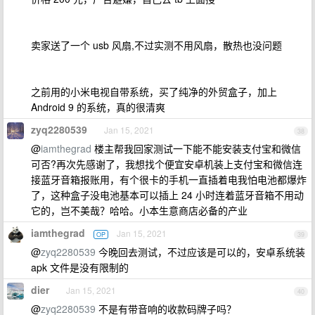
卖家送了一个 usb 风扇,不过实测不用风扇，散热也没问题
之前用的小米电视自带系统，买了纯净的外贸盒子，加上
Android 9 的系统，真的很清爽
zyq2280539
Jan 15, 2021
38
@
iamthegrad
楼主帮我回家测试一下能不能安装支付宝和微信
可否?再次先感谢了，我想找个便宜安卓机装上支付宝和微信连
接蓝牙音箱报账用，有个很卡的手机一直插着电我怕电池都爆炸
了，这种盒子没电池基本可以插上 24 小时连着蓝牙音箱不用动
它的，岂不美哉？哈哈。小本生意商店必备的产业
iamthegrad
Jan 15, 2021
OP
39
@
zyq2280539
今晚回去测试，不过应该是可以的，安卓系统装
apk 文件是没有限制的
dier
Jan 15, 2021
40
@
zyq2280539
不是有带音响的收款码牌子吗？