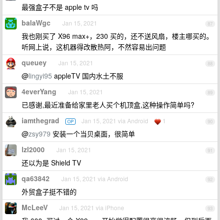
最强盒子不是 apple tv 吗
balaWgc
Jan 15, 2021
87
我也刚买了 X96 max+，230 买的，还不送风扇，楼主哪买的。
听网上说，这机器得改散热阿，不然容易出问题
queuey
Jan 15, 2021
88
@
lingyi95
appleTV 国内水土不服
4everYang
Jan 15, 2021
89
已感谢,最近准备给家里老人买个机顶盒,这种操作简单吗?
iamthegrad
Jan 15, 2021 via Android
1
OP
90
@
zsy979
安装一个当贝桌面，很简单
lzl2000
Jan 15, 2021
91
还以为是 Shield TV
qa63842
Jan 15, 2021 via Android
92
外贸盒子挺不错的
McLeeV
Jan 15, 2021 via iPhone
93