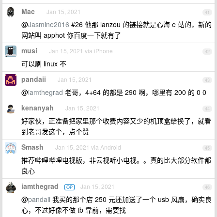
Mac
Jan 15, 2021
41
@
Jasmine2016
#26 他那 lanzou 的链接就是心海 e 站的，新的
网站叫 apphot 你百度一下就有了
musi
Jan 15, 2021 via iPhone
42
可以刷 linux 不
pandaii
Jan 15, 2021
43
@
iamthegrad
老哥，4+64 的都是 290 啊，哪里有 200 的 0 0
kenanyah
Jan 15, 2021
44
好家伙，正准备把家里那个收费内容又少的机顶盒给换了，就看
到老哥发这个，点个赞
Smash
Jan 15, 2021 via Android
45
推荐哔哩哔哩电视版，非云视听小电视。。真的比大部分软件都
良心
iamthegrad
Jan 15, 2021
OP
46
@
pandaii
我买的那个店 250 元还加送了一个 usb 风扇，确实良
心，不过好像不做 tb 靠前，需要找