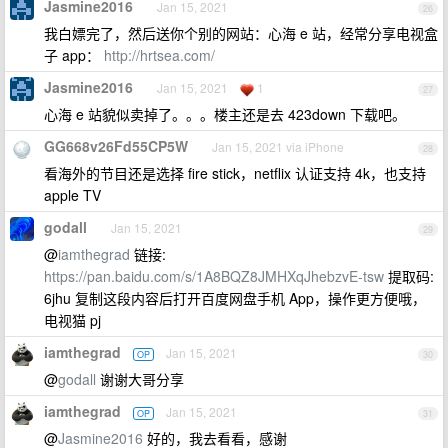
Jasmine2016
Jan 15, 2021
26
我白嫖完了，然后送你个别的网站：心海 e 站，经常分享电视盒
子 app：
http://hrtsea.com/
Jasmine2016
Jan 15, 2021
1
27
心海 e 站貌似卖掉了。。。楼主还是去 423down 下载吧。
GG668v26Fd55CP5W
Jan 15, 2021 via iPhone
28
看海外的节目还是选择 fire stick，netflix 认证支持 4k，也支持
apple TV
godall
Jan 15, 2021
29
@
iamthegrad
链接:
https://pan.baidu.com/s/1A8BQZ8JMHXqJhebzvE-tsw
提取码:
6jhu 复制这段内容后打开百度网盘手机 App，操作更方便哦，
电视猫 pj
iamthegrad
Jan 15, 2021
OP
30
@
godall
谢谢大哥分享
iamthegrad
Jan 15, 2021
OP
31
@
Jasmine2016
好的，我去看看，感谢