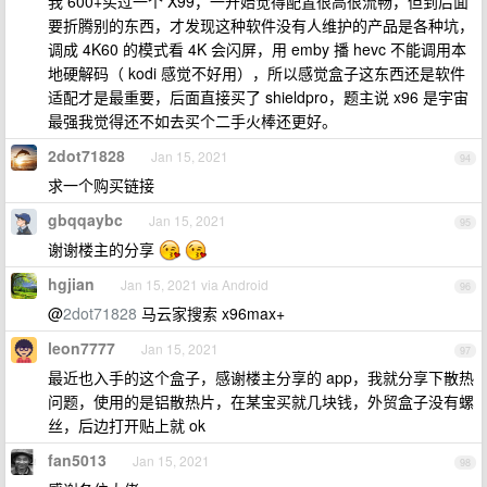
我 600+买过一个 X99，一开始觉得配置很高很流畅，但到后面
要折腾别的东西，才发现这种软件没有人维护的产品是各种坑，
调成 4K60 的模式看 4K 会闪屏，用 emby 播 hevc 不能调用本
地硬解码（ kodi 感觉不好用），所以感觉盒子这东西还是软件
适配才是最重要，后面直接买了 shieldpro，题主说 x96 是宇宙
最强我觉得还不如去买个二手火棒还更好。
2dot71828
Jan 15, 2021
94
求一个购买链接
gbqqaybc
Jan 15, 2021
95
谢谢楼主的分享
hgjian
Jan 15, 2021 via Android
96
@
2dot71828
马云家搜索 x96max+
leon7777
Jan 15, 2021
97
最近也入手的这个盒子，感谢楼主分享的 app，我就分享下散热
问题，使用的是铝散热片，在某宝买就几块钱，外贸盒子没有螺
丝，后边打开贴上就 ok
fan5013
Jan 15, 2021
98