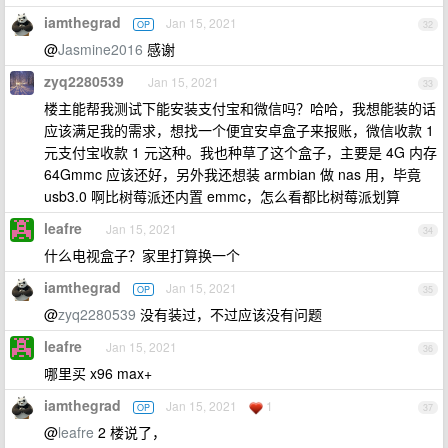
iamthegrad
Jan 15, 2021
OP
32
@
Jasmine2016
感谢
zyq2280539
Jan 15, 2021
33
楼主能帮我测试下能安装支付宝和微信吗？哈哈，我想能装的话
应该满足我的需求，想找一个便宜安卓盒子来报账，微信收款 1
元支付宝收款 1 元这种。我也种草了这个盒子，主要是 4G 内存
64Gmmc 应该还好，另外我还想装 armbian 做 nas 用，毕竟
usb3.0 啊比树莓派还内置 emmc，怎么看都比树莓派划算
leafre
Jan 15, 2021
34
什么电视盒子？家里打算换一个
iamthegrad
Jan 15, 2021
OP
35
@
zyq2280539
没有装过，不过应该没有问题
leafre
Jan 15, 2021
36
哪里买 x96 max+
iamthegrad
Jan 15, 2021
1
OP
37
@
leafre
2 楼说了，