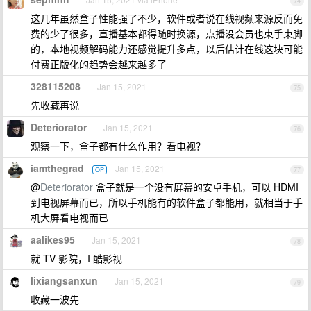
74
这几年虽然盒子性能强了不少，软件或者说在线视频来源反而免
费的少了很多，直播基本都得随时换源，点播没会员也束手束脚
的，本地视频解码能力还感觉提升多点，以后估计在线这块可能
付费正版化的趋势会越来越多了
328115208
Jan 15, 2021
75
先收藏再说
Deteriorator
Jan 15, 2021
76
观察一下，盒子都有什么作用？看电视？
iamthegrad
Jan 15, 2021
OP
77
@
Deteriorator
盒子就是一个没有屏幕的安卓手机，可以 HDMI
到电视屏幕而已，所以手机能有的软件盒子都能用，就相当于手
机大屏看电视而已
aalikes95
Jan 15, 2021
78
就 TV 影院，I 酷影视
lixiangsanxun
Jan 15, 2021
79
收藏一波先