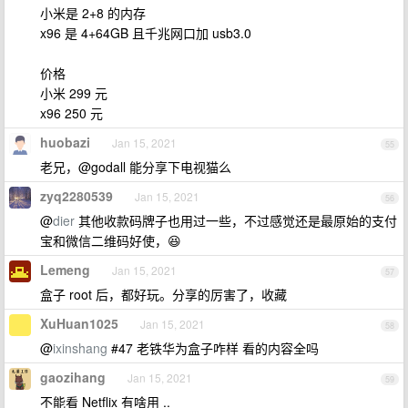
小米是 2+8 的内存
x96 是 4+64GB 且千兆网口加 usb3.0
价格
小米 299 元
x96 250 元
huobazi
Jan 15, 2021
55
老兄，@godall 能分享下电视猫么
zyq2280539
Jan 15, 2021
56
@
dier
其他收款码牌子也用过一些，不过感觉还是最原始的支付
宝和微信二维码好使，😆
Lemeng
Jan 15, 2021
57
盒子 root 后，都好玩。分享的厉害了，收藏
XuHuan1025
Jan 15, 2021
58
@
ixinshang
#47 老铁华为盒子咋样 看的内容全吗
gaozihang
Jan 15, 2021
59
不能看 Netflix 有啥用 ..