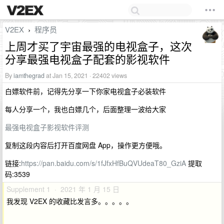
V2EX
程序员
›
上周才买了宇宙最强的电视盒子，这次
分享最强电视盒子配套的影视软件
By
iamthegrad
at Jan 15, 2021 · 22402 views
白嫖软件前，记得先分享一下你家电视盒子必装软件
每人分享一个，我也白嫖几个，后面整理一波给大家
最强电视盒子影视软件评测
复制这段内容后打开百度网盘 App，操作更方便哦。
链接:
https://pan.baidu.com/s/1fJfxHfBuQVUdeaT80_GziA
提取
码:3539
Supplement 1 · 2021 年 1 月 15 日
我发现 V2EX 的收藏比发言多。。。。。