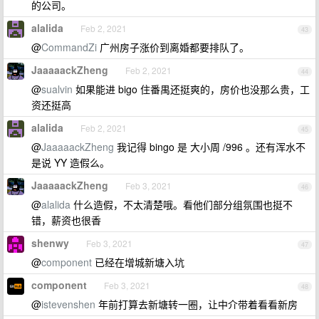
的公司。
alalida
Feb 2, 2021
43
@
CommandZi
广州房子涨价到离婚都要排队了。
JaaaaackZheng
Feb 2, 2021
44
@
sualvin
如果能进 bigo 住番禺还挺爽的，房价也没那么贵，工
资还挺高
alalida
Feb 2, 2021
45
@
JaaaaackZheng
我记得 bingo 是 大小周 /996 。还有浑水不
是说 YY 造假么。
JaaaaackZheng
Feb 3, 2021
46
@
alalida
什么造假，不太清楚哦。看他们部分组氛围也挺不
错，薪资也很香
shenwy
Feb 3, 2021
47
@
component
已经在增城新塘入坑
component
Feb 3, 2021
48
@
istevenshen
年前打算去新塘转一圈，让中介带着看看新房