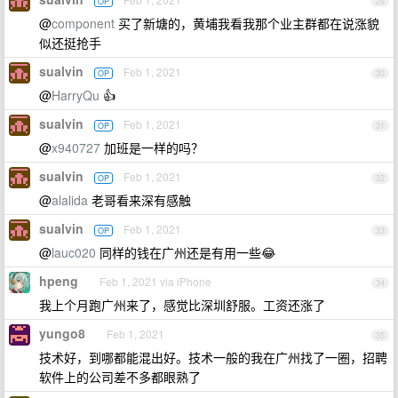
OP
29
@
component
买了新塘的，黄埔我看我那个业主群都在说涨貌
似还挺抢手
sualvin
Feb 1, 2021
OP
30
@
HarryQu
👍
sualvin
Feb 1, 2021
OP
31
@
x940727
加班是一样的吗？
sualvin
Feb 1, 2021
OP
32
@
alalida
老哥看来深有感触
sualvin
Feb 1, 2021
OP
33
@
lauc020
同样的钱在广州还是有用一些😂
hpeng
Feb 1, 2021 via iPhone
34
我上个月跑广州来了，感觉比深圳舒服。工资还涨了
yungo8
Feb 1, 2021
35
技术好，到哪都能混出好。技术一般的我在广州找了一圈，招聘
软件上的公司差不多都眼熟了