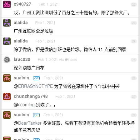
x940727
Feb 1, 2021
22
哎，广州工资比深圳低了百分之三十是有的，除了那些大厂。
alalida
Feb 1, 2021
23
广州互联网全是垃圾
alalida
Feb 1, 2021
24
除了微信，但是微信加班也是垃圾。微信人 11 点前别回家
lauc020
Feb 1, 2021 via iPhone
25
深圳赚钱广州花
sualvin
Feb 1, 2021
OP
26
@
ERRASYNCTYPE
为了省钱在深圳住了五年城中村🤣
chunzhang5748
Feb 1, 2021
27
@
ccoming
别吹了，，
sualvin
Feb 1, 2021
OP
28
@
DearTanker
多谢好意，先看下有没有其他机会趁着年轻多挣
点毕竟有房贷
sualvin
Feb 1, 2021