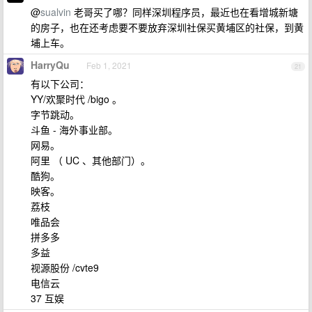
@
sualvin
老哥买了哪？同样深圳程序员，最近也在看增城新塘
的房子，也在还考虑要不要放弃深圳社保买黄埔区的社保，到黄
埔上车。
HarryQu
Feb 1, 2021
21
有以下公司：
YY/欢聚时代 /bigo 。
字节跳动。
斗鱼 - 海外事业部。
网易。
阿里 （ UC 、其他部门）。
酷狗。
映客。
荔枝
唯品会
拼多多
多益
视源股份 /cvte9
电信云
37 互娱