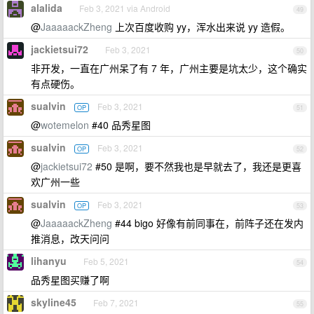
alalida
Feb 3, 2021 via Android
49
@
JaaaaackZheng
上次百度收购 yy，浑水出来说 yy 造假。
jackietsui72
Feb 3, 2021
50
非开发，一直在广州呆了有 7 年，广州主要是坑太少，这个确实
有点硬伤。
sualvin
Feb 3, 2021
OP
51
@
wotemelon
#40 品秀星图
sualvin
Feb 3, 2021
OP
52
@
jackietsui72
#50 是啊，要不然我也是早就去了，我还是更喜
欢广州一些
sualvin
Feb 3, 2021
OP
53
@
JaaaaackZheng
#44 bigo 好像有前同事在，前阵子还在发内
推消息，改天问问
lihanyu
Feb 5, 2021
54
品秀星图买赚了啊
skyline45
Feb 7, 2021
55