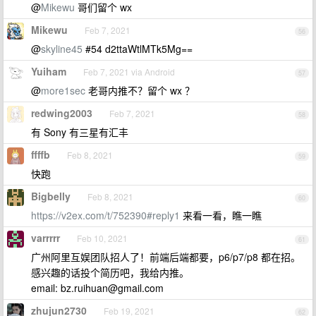
@
Mikewu
哥们留个 wx
Mikewu
Feb 7, 2021
56
@
skyline45
#54 d2ttaWtlMTk5Mg==
Yuiham
Feb 7, 2021 via Android
57
@
more1sec
老哥内推不？留个 wx ？
redwing2003
Feb 7, 2021
58
有 Sony 有三星有汇丰
ffffb
Feb 8, 2021
59
快跑
Bigbelly
Feb 8, 2021
60
https://v2ex.com/t/752390#reply1
来看一看，瞧一瞧
varrrrr
Feb 10, 2021
61
广州阿里互娱团队招人了！前端后端都要，p6/p7/p8 都在招。
感兴趣的话投个简历吧，我给内推。
email:
bz.ruihuan@gmail.com
zhujun2730
Feb 19, 2021
62