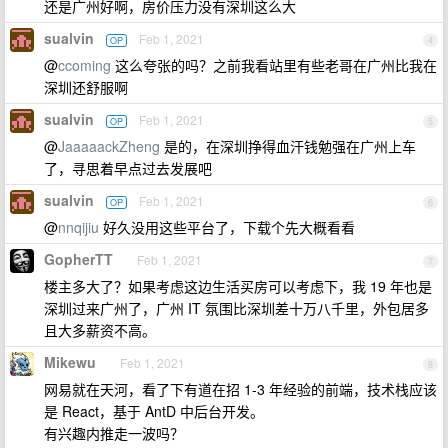
还是广州好啊，房价压力没有深圳这么大
sualvin
Feb 1, 2021
OP
4
@
ccoming
这么夸张的吗？之前我看站里有些老哥在广州比我在
深圳还舒服啊
sualvin
Feb 1, 2021
OP
5
@
JaaaaackZheng
是的，在深圳挣得血汗钱勉强在广州上车
了，寻思着早点过去发展吧
sualvin
Feb 1, 2021
OP
6
@
nnqijiu
好久没用这些平台了，下载个先大概看看
GopherTT
Feb 1, 2021
7
楼主多大了？如果考虑这边生活买房可以考虑下，我 19 年也是
深圳过来广州了，广州 IT 氛围比深圳差十万八千里，外包居多
且大多薪资不高。
Mikewu
Feb 1, 2021
8
网易就在天河，看了下有道在招 1-3 年经验的前端，技术栈应该
是 React，基于 AntD 中后台开发。
有兴趣内推走一波吗？