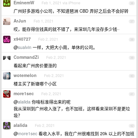
EminemW
Feb 1, 2021 via iPhone
36
广州好多游戏小公司，不知道琶洲 CBD 弄好之后会不会好转
ArJun
Feb 1, 2021
37
哎，能存得住钱真的就不错了，来深圳几年没存多少钱··
x940727
Feb 2, 2021
38
@
sualvin
一样，大把大小周，单休的公司。
CommandZi
Feb 2, 2021
39
看起来广州房价要涨的
wotemelon
Feb 2, 2021
40
楼主买了新塘哪个小区
more1sec
Feb 2, 2021
41
@
alalida
你啥标准得出来的呢
我从深圳到广州收入涨了，也不加班，这样看来深圳不是更垃
圾？
alalida
Feb 2, 2021
42
@
more1sec
看收入水平，我在广州很难找到 20k 以上的不加班