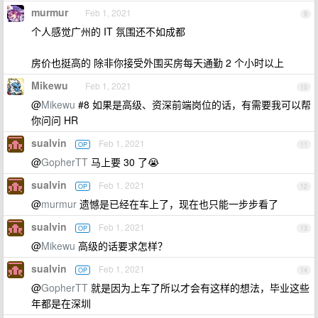
murmur
Feb 1, 2021
9
个人感觉广州的 IT 氛围还不如成都
房价也挺高的 除非你接受外围买房每天通勤 2 个小时以上
Mikewu
Feb 1, 2021
10
@
Mikewu
#8 如果是高级、资深前端岗位的话，有需要我可以帮
你问问 HR
sualvin
Feb 1, 2021
OP
11
@
GopherTT
马上要 30 了😭
sualvin
Feb 1, 2021
OP
12
@
murmur
遗憾是已经在车上了，现在也只能一步步看了
sualvin
Feb 1, 2021
OP
13
@
Mikewu
高级的话要求怎样？
sualvin
Feb 1, 2021
OP
14
@
GopherTT
就是因为上车了所以才会有这样的想法，毕业这些
年都是在深圳