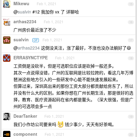
Mikewu
Feb 1, 2021
15
@
sualvin
#12 我加你 vx 了 详聊哈
arthas2234
Feb 1, 2021
16
广州房价最近涨了不少
sualvin
Feb 1, 2021
OP
17
@
arthas2234
这倒没关注，涨了最好，不涨也没办法躺好了😄
ERRASYNCTYPE
Feb 1, 2021
18
工资倒是没砍半，但是可选职位应该是砍掉一般还多。
其次一点说得没错，广州的互联网是比较拉跨的，看这几年万博
琶洲这些地方引入的一些研发中心能不能快速发展起来。
但算过来，深圳高出来的那份工资大部分都贡献给房东了，所以
并没有什么大的区别。如果你想在广州长期生活，那是很好的选
择，教育、医疗资源起码在省内都是鳌头。（深大很强，但是广
州的可选项会多一点
DearTanker
Feb 1, 2021
19
我们小作坊公司要来吗
钱少事少，天天有好茶喝。
component
Feb 1, 2021
20