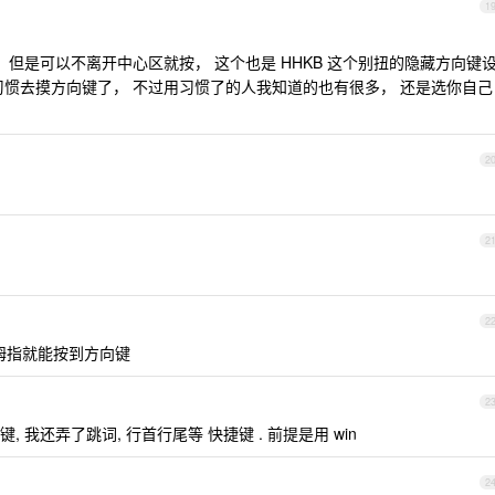
1
， 但是可以不离开中心区就按， 这个也是 HHKB 这个别扭的隐藏方向键
习惯去摸方向键了， 不过用习惯了的人我知道的也有很多， 还是选你自己
2
2
2
小拇指就能按到方向键
2
li 代替方向键, 我还弄了跳词, 行首行尾等 快捷键 . 前提是用 win
2