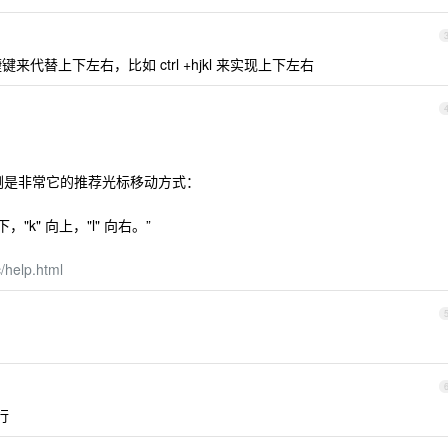
来代替上下左右，比如 ctrl +hjkl 来实现上下左右
我倒是非常它的推荐光标移动方式：
，"k" 向上，"l" 向右。”
c/help.html
行