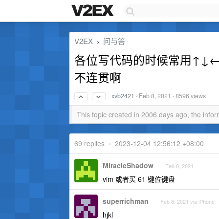
V2EX
问与答
›
各位写代码的时候常用↑↓
不连贯啊
xvb2421
·
Feb 8, 2021
· 8596 views
This topic created in 2006 days ago, the inf
69 replies
•
2023-12-04 12:56:12 +08:00
MiracleShadow
Feb 8, 2021
vim 或者买 61 键位键盘
superrichman
Feb 8, 2021 via iPhone
hjkl