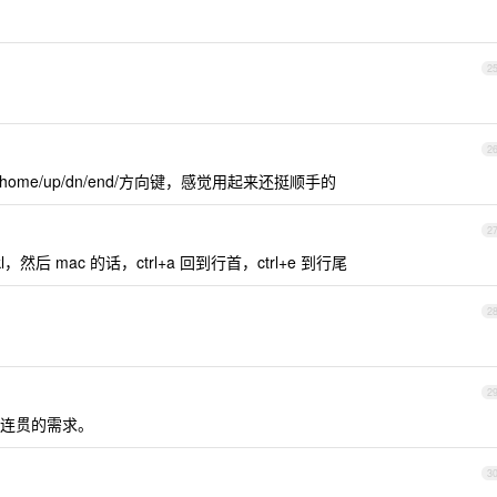
2
2
trl + home/up/dn/end/方向键，感觉用起来还挺顺手的
2
kl，然后 mac 的话，ctrl+a 回到行首，ctrl+e 到行尾
2
2
连贯的需求。
3