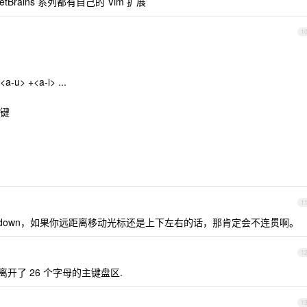
 JetBrains 系列都有自己的 Vim 扩展
1
-u> +<a-i> ...
键
1
 、page down，如果你远距离移动光标还是上下左右的话，那肯定会不连贯啊。
1
离开了 26 个字母的主键盘区.
1