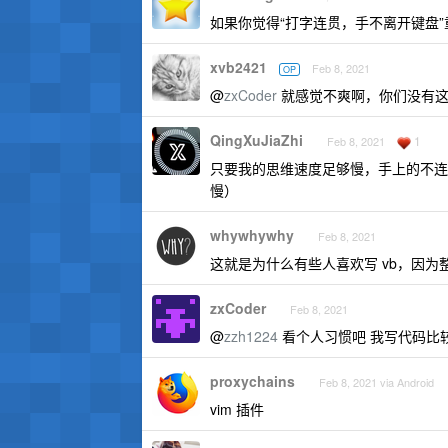
如果你觉得“打字连贯，手不离开键盘”重要，考
xvb2421
Feb 8, 2021
OP
@
zxCoder
就感觉不爽啊，你们没有这
QingXuJiaZhi
1
Feb 8, 2021
只要我的思维速度足够慢，手上的不连
慢）
whywhywhy
Feb 8, 2021
这就是为什么有些人喜欢写 vb，因
zxCoder
Feb 8, 2021
@
zzh1224
看个人习惯吧 我写代码比
proxychains
Feb 8, 2021 via Android
vim 插件