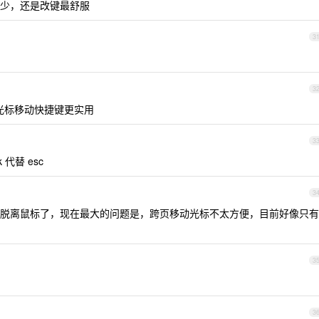
好多少，还是改键最舒服
3
3
系列光标移动快捷键更实用
3
k 代替 esc
3
脱离鼠标了，现在最大的问题是，跨页移动光标不太方便，目前好像只有
3
3