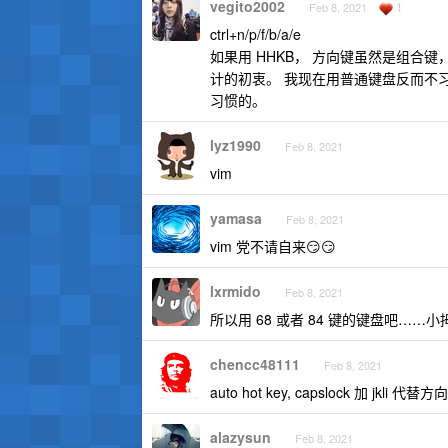
vegito2002
1
Feb 8, 2021
ctrl+n/p/f/b/a/e
如果用 HHKB， 方向键虽然是组合键
计的初衷。 我现在用普通键盘反而不
习惯的。
lyz1990
Feb 8, 2021
vim
yamasa
Feb 8, 2021
vim 党不请自来😏😏
lxrmido
Feb 8, 2021
所以用 68 或者 84 键的键盘吧……
chencc48111
Feb 8, 2021
auto hot key, capslock 加 jk
alazysun
Feb 8, 2021