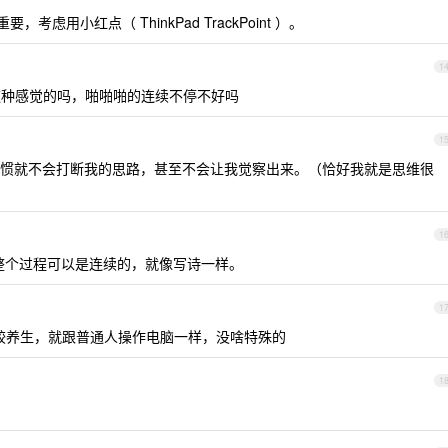
虑用小红点（ ThinkPad TrackPoint ）。
1
种感觉的吗，啪啪啪的连续不停不好吗
1
惯就不会打断我的思路，甚至不会让我觉察出来。（恰好我就是思维很
1
为整个过程可以是连续的，就像写诗一样。
1
较养生，就跟普通人操作电脑一样，没啥特殊的
1