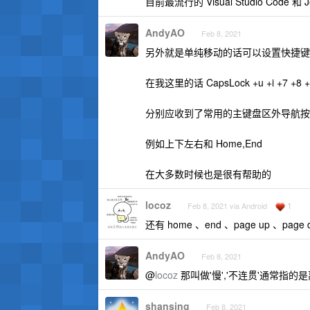
目前最流行的 Visual Studio Code 和
AndyAO
Feb 8, 2021
另外就是单纯移动的话可以设置快捷键
在我这里的话 CapsLock +u +i +7 +8 +<a
分别应收到了常用的主键盘区外导航按
例如上下左右和 Home,End
在大多数时候也是很有帮助的
locoz
1
Feb 8, 2021 via Android
还有 home 、end 、page up
AndyAO
Feb 8, 2021
@
locoz
那叫做'慢','不连贯'通常指的是
shansing
Feb 8, 2021