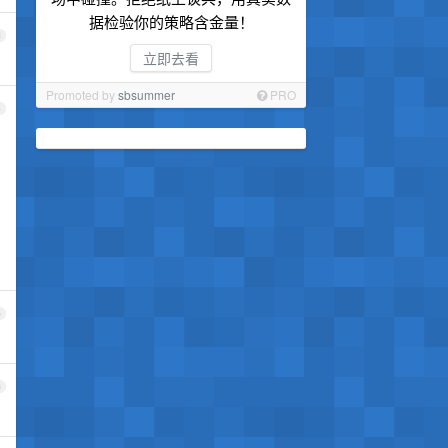
据检验你的策略含金量！
3
立即去看
Promoted by
sbsummer
PRO
4
5
6