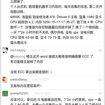
么刚需了..
个人台式机. 跑增量机器学习内容的.. 每天收集的信息, 第二天开
始跑训练..
6850K, 海盗船 铂金统治者 8*8, Deluxe II 主板, 猛禽 1080 显卡.
CPU 超频到 4.2, 内存 3200 15-17-17-35-2T. 跑了快 4 年. CPU
跑坏一个, 好像是内存控制器最后彻底坏掉了.换了一个继续跑..
一天 7*24 小时开机不关机, 偶尔停电, 没有 ups. 没啥问题..
CPU 常年 63-68 度, 显卡 70-73 度, 内存 50-53 度.
猫头鹰风冷.
no1xsyzy
Feb 14, 2021
59
@
jeeyong
楼主这开 word 报错大概率是明确需要 ECC 了
有可能楼主超频了内存
没有 ECC 算出来都是错的（
owenliang
Feb 14, 2021
60
主板和内存更容易坏~
joseph2341
Feb 14, 2021
61
应该可以，单位的 i5 电脑看监控用，7*24 小时使用，cpu 一直
在 7-80 负荷，大概一个月重启一次，现在大概 3-4 年了吧没问