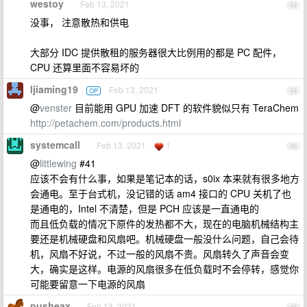
westoy
Feb 13, 2021
43
没事， 注意散热和供电
大部分 IDC 提供散租的服务器很大比例用的都是 PC 配件，
CPU 还算里面不容易坏的
ljiaming19
Feb 13, 2021
OP
44
@
venster
目前能用 GPU 加速 DFT 的软件貌似只有 TeraChem
http://petachem.com/products.html
systemcall
Feb 13, 2021
1
45
@
littlewing
#41
应该不会有什么事，如果是笔记本的话，s0ix 本来就有很多地方
会通电。至于台式机，没记错的话 am4 接口的 CPU 关机了也
是通电的，Intel 不清楚，但是 PCH 应该是一直通电的
而且低负载的情况下原件的发热都不大，现在的电脑机械结构主
要还是机械硬盘和风扇吧。机械硬盘一般没什么问题，自己会待
机，风扇不好说，不过一般的风扇不贵。风扇转久了声音会变
大，确实是这样。电源的风扇很多在低负载时不会停转，感觉你
可能要留意一下电源的风扇
pusheax
Feb 13, 2021