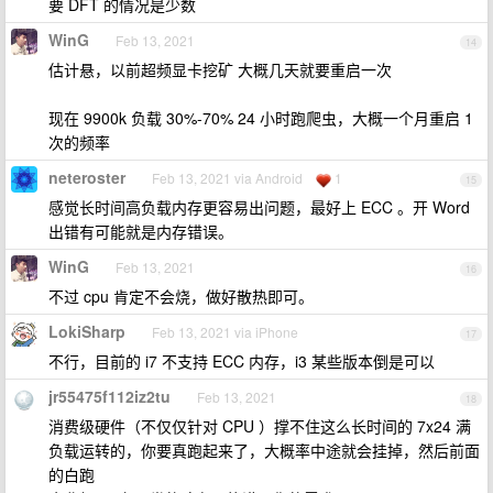
要 DFT 的情况是少数
WinG
Feb 13, 2021
14
估计悬，以前超频显卡挖矿 大概几天就要重启一次
现在 9900k 负载 30%-70% 24 小时跑爬虫，大概一个月重启 1
次的频率
neteroster
Feb 13, 2021 via Android
1
15
感觉长时间高负载内存更容易出问题，最好上 ECC 。开 Word
出错有可能就是内存错误。
WinG
Feb 13, 2021
16
不过 cpu 肯定不会烧，做好散热即可。
LokiSharp
Feb 13, 2021 via iPhone
17
不行，目前的 i7 不支持 ECC 内存，i3 某些版本倒是可以
jr55475f112iz2tu
Feb 13, 2021
18
消费级硬件（不仅仅针对 CPU ）撑不住这么长时间的 7x24 满
负载运转的，你要真跑起来了，大概率中途就会挂掉，然后前面
的白跑