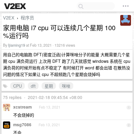
V2EX
程序员
›
家用电脑 i7 cpu 可以连续几个星期 100
%运行吗
By
ljiaming19
at Feb 13, 2021 · 13216 views
用自己的电脑跑 DFT(密度泛函)计算咪唑分子的能量 大概需要几个星
期 cpu 满负荷运行 上次用 DFT 跑了几天就感觉 windows 系统在 cpu
满负荷的时候开始有点不稳定了 有时候打开 word 都会出错 在散热没
问题的情况下如果让 cpu 不超频跑几个星期会烧掉吗
CPU
dft
星期
咪唑
75 replies
•
2021-02-18 09:45:54 +08:00
xcstream
Feb 13, 2021
1
不会烧掉的
msg7086
Feb 13, 2021
2
不会