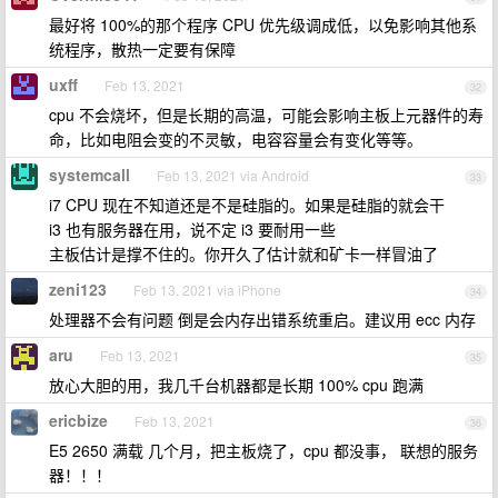
最好将 100%的那个程序 CPU 优先级调成低，以免影响其他系
统程序，散热一定要有保障
uxff
Feb 13, 2021
32
cpu 不会烧坏，但是长期的高温，可能会影响主板上元器件的寿
命，比如电阻会变的不灵敏，电容容量会有变化等等。
systemcall
Feb 13, 2021 via Android
33
i7 CPU 现在不知道还是不是硅脂的。如果是硅脂的就会干
i3 也有服务器在用，说不定 i3 要耐用一些
主板估计是撑不住的。你开久了估计就和矿卡一样冒油了
zeni123
Feb 13, 2021 via iPhone
34
处理器不会有问题 倒是会内存出错系统重启。建议用 ecc 内存
aru
Feb 13, 2021
35
放心大胆的用，我几千台机器都是长期 100% cpu 跑满
ericbize
Feb 13, 2021
36
E5 2650 满载 几个月，把主板烧了，cpu 都没事， 联想的服务
器！！！