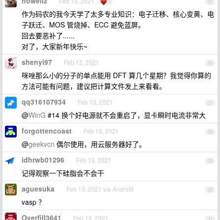
howellz
Feb 13, 2021
2
25
作为码农的我今天学了太多专业知识：电子迁移、核心变黄、电
子跃迁、MOS 管烧掉、ECC 避免蓝屏。
回去要恶补了......
对了，大家新年快乐~
shenyi97
Feb 13, 2021
26
咪唑那么小的分子的单点能用 DFT 算几个星期？我觉得你算的
方法可能有问题，建议把计算文件发上来看看。
qq316107934
Feb 13, 2021
27
@
WinG
#14 换个好电源就不会重启了，显卡瞬时电流非常大
forgottencoast
Feb 13, 2021
28
@
geekvcn
偶尔使用，用云服务器好了。
idhrwb01296
Feb 13, 2021
29
记得观察一下硅脂会不会干
aguesuka
Feb 13, 2021 via Android
30
vasp ？
Overfill3641
Feb 13, 2021
31