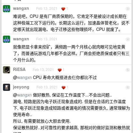
wangxn
Feb 13, 2021
1
3
难说吧，CPU 是有厂商质保期的，它肯定不是被设计成长期在
这种极端工况下运行的。长期这么运行，加速晶体管老化，说不
定哪天就出现漏电、电子迁移这些物理损坏，CPU 就废了。
wangxn
Feb 13, 2021
4
就像把显卡拿来挖矿，满频跑一两个月核心就肉眼可见地变黄
了，而普通玩游戏几年都不会这样。厂商会拒绝质保或者只有三
个月什么的。
RiESA
Feb 13, 2021
1
5
@
wangxn
CPU 寿命大概搭进去仨你都比不过
jeeyong
Feb 13, 2021
1
6
@
wangxn
做好散热, 保证在工作温度下...不会出问题..
漏电, 短路是因为电子跃迁现象造成的. 但是在合适的工作温度
下, 电子跃迁现象造成短路或者漏电的情况需要很久, 通常理解为
使用寿命..
所以, 有需要就放心大胆去使用.
保证散热就好..对可靠性的要求越高, 那相对的做好监测和散热就