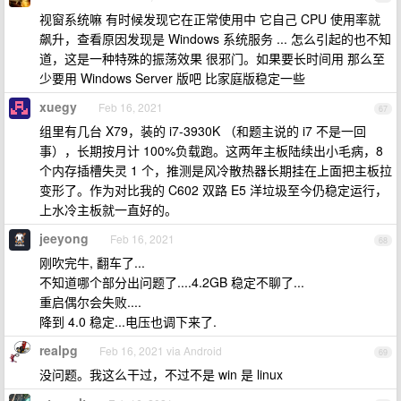
视窗系统嘛 有时候发现它在正常使用中 它自己 CPU 使用率就
飙升，查看原因发现是 Windows 系统服务 ... 怎么引起的也不知
道，这是一种特殊的振荡效果 很邪门。如果要长时间用 那么至
少要用 Windows Server 版吧 比家庭版稳定一些
xuegy
Feb 16, 2021
67
组里有几台 X79，装的 i7-3930K （和题主说的 i7 不是一回
事），长期按月计 100%负载跑。这两年主板陆续出小毛病，8
个内存插槽失灵 1 个，推测是风冷散热器长期挂在上面把主板拉
变形了。作为对比我的 C602 双路 E5 洋垃圾至今仍稳定运行，
上水冷主板就一直好的。
jeeyong
Feb 16, 2021
68
刚吹完牛, 翻车了...
不知道哪个部分出问题了....4.2GB 稳定不聊了...
重启偶尔会失败....
降到 4.0 稳定...电压也调下来了.
realpg
Feb 16, 2021 via Android
69
没问题。我这么干过，不过不是 win 是 linux