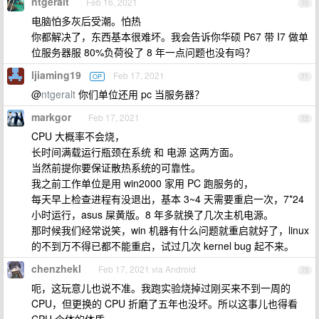
ntgeralt
Feb 16, 2021
70
电脑怕多灰后受潮。怕热
你都解决了，东西基本很难坏。我会告诉你华硕 P67 带 I7 做单
位服务器服 80%负荷役了 8 年一点问题也没有吗？
ljiaming19
Feb 17, 2021
OP
71
@
ntgeralt
你们单位还用 pc 当服务器？
markgor
Feb 17, 2021
72
CPU 大概率不会烧，
长时间满载运行瓶颈在系统 和 电源 这两方面。
当然前提你要保证散热系统的可靠性。
我之前工作单位是用 win2000 家用 PC 跑服务的，
每天早上检查进程有没退出，基本 3~4 天需要重启一次，7*24
小时运行，asus 屎黄版。8 年多就换了几次主机电源。
那时候我们经常说笑，win 机器有什么问题就重启就好了，linux
的不到万不得已都不能重启，试过几次 kernel bug 起不来。
chenzhekl
Feb 17, 2021 via Android
73
呃，这玩意儿也说不准。我跑实验烧掉过刚买来不到一周的
CPU，但更换的 CPU 折磨了五年也没坏。所以这事儿也得看