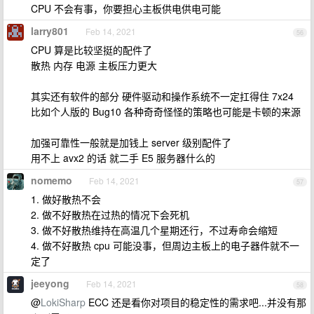
CPU 不会有事，你要担心主板供电供电可能
larry801
Feb 14, 2021
56
CPU 算是比较坚挺的配件了
散热 内存 电源 主板压力更大
其实还有软件的部分 硬件驱动和操作系统不一定扛得住 7x24
比如个人版的 Bug10 各种奇奇怪怪的策略也可能是卡顿的来源
加强可靠性一般就是加钱上 server 级别配件了
用不上 avx2 的话 就二手 E5 服务器什么的
nomemo
Feb 14, 2021
57
1. 做好散热不会
2. 做不好散热在过热的情况下会死机
3. 做不好散热维持在高温几个星期还行，不过寿命会缩短
4. 做不好散热 cpu 可能没事，但周边主板上的电子器件就不一
定了
jeeyong
Feb 14, 2021
58
@
LokiSharp
ECC 还是看你对项目的稳定性的需求吧...并没有那