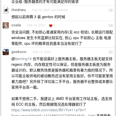
企业级 /服务器类的才有可能满足你的需求
thedrwu
Feb 13, 2021 via Android
19
想起以前奔腾 3 装 gentoo 的时候
coala
Feb 13, 2021
1
20
完全没问题, 不如担心普通家用内存(无 ecc 校验), 长期运行搭配
windows 发生卡死蓝屏比较实在, 担心 cpu 不如担心 主板 电源
等配件, cpu 坏的概率低到基本当没有就行了
geekvcn
Feb 13, 2021
21
@
ljiaming19
也不能说最好上服务器主板，服务器主板无疑支持
regecc 内存，内存稳定性可以保证，但是服务器主板是为服务
器设计的，默认散热场景是服务器机箱里有暴力扇的情况下，所
以可能主板供电的被动散热还没有家用主板好，你不可能家里用
暴力扇吧？另外除了洋垃圾二手平台，服务器平台整体成本要比
家用平台高一截。
如果不想用二手，我建议上 AMD 平台家用工作站主板，选支持
纯 ECC 的主板，然后根据情况选处理器就行了
https://www.bilibili.com/video/BV1Yv411a79n?
from=search&seid=14249802427283924846，Intel
不是所有