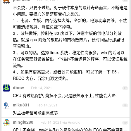
46
不会烧，只要不过热。对于硬件本身的设计寿命而言，不断电是
小问题。要担心的是蓝屏宕机之类的。
1 、电源、主板、内存选择大牌，全新的，电源功率要够。不然
可能造成蓝屏、峰值负载下掉电。
2 、散热做好，控制在 80 度以下，注意主板的供电部分的散
热。就是 cpu 附近的散热片和南桥散热片，长时间运行那里很
容易积热。
3 、可以的话，选择 linux 系统，稳定性高很多。win 的话可以
在任务管理器设置留出一个核心不给运算的程序，可以保证系统
流畅。
4 、如果有更高需求，或者公司能报销，可以了解一下 E5 、
RECC 内存、冗余电源之类的。
dbow
Feb 14, 2021
47
CPU 有过热保护, 烧掉不会, 只是散热跟不上, 性能会大降.
miku831
Feb 14, 2021
48
对主板考验可能更高点🤣
mingl0280
Feb 14, 2021 via Android
49
CPU 不会烧，你应该担心的是你的内存没有 ECC 会不会算到一