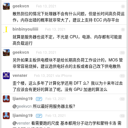
geekvcn
Feb 13, 2021
8
散热到位的情况下处理器不会有什么问题，但是长时间高负荷运
作，内存出错的概率就非常大了，建议上支持 ECC 内存平台
binbinyouliiii
Feb 13, 2021
9
就算是服务器也说不定，不光是 CPU，电源、内存都有可能是
高负载运行
geekvcn
Feb 13, 2021
10
另外如果主板供电模块不是给长期高负荷工作设计的，MOS 管
非常容易烧掉，建议选供电好点的主板或者自己改下供电散热
venster
Feb 13, 2021 via iPhone
11
歪个楼，这么多年了计算化学还用 DFT 么？我以为十来年过去
了应该会有更好的算法了呢。没有 GPU 加速的算法么
ljiaming19
Feb 13, 2021
OP
12
@
geekvcn
所以最好用服务器主板?
ljiaming19
Feb 13, 2021
OP
13
@
venster
看需要跑的尺度 基本都用分子动力学和蒙特卡洛 需