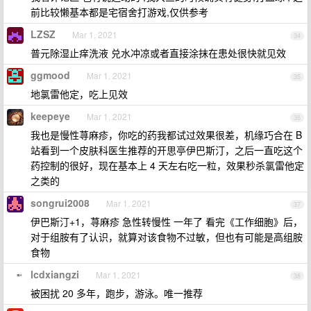
前比较懒基本都是宅宿舍打游戏,仅供参考
LZSZ
Mar 1, 2021
34
普元除湿止痒洗液 兑水冲凉或者直接涂抹在患处很快就见效
ggmood
Mar 1, 2021
35
地氯雷他定，吃上见效
keepeye
Mar 1, 2021
36
我也是慢性荨麻疹，你吃的药我都试过效果很差，机缘巧合在 B
站看到一个皮肤科医生推荐的开思亭伊巴斯汀，之后一直吃这个
药控制的很好，现在基本上 4 天左右吃一粒，效果秒杀氯雷他定
之类的
songrui2008
Mar 1, 2021
37
伊巴斯汀+1，荨麻疹 急性转慢性 一年了 看完《工作细胞》后，
对于组胺有了认识，就算对该食物不过敏，但也有可能是高组胺
食物
lcdxiangzi
Mar 1, 2021
38
被困扰 20 多年，跑步，游泳。唯一推荐