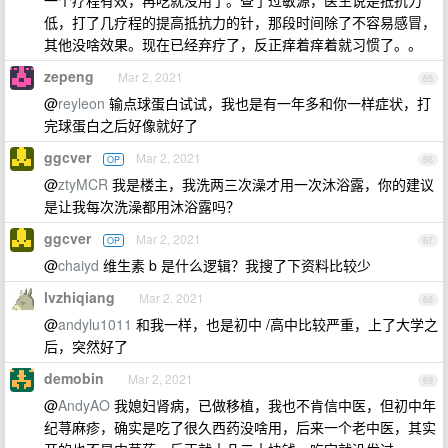
一个疗程有效，再吃就没用了。查了过敏源，医生说是抵抗力
低，打了几疗程的提高抵抗力的针，那段时间除了不容易感冒，
其他没啥效果。现在已经弃疗了，反正痒着痒着就习惯了。。
zepeng
Mar 2, 2021
65
@
reyleon
输点球蛋白试试，我也是有一年多和你一样症状，打
完球蛋白之后好像就好了
ggcver
Mar 2, 2021
OP
66
@
ztyMCR
我是楼主，我洗两三次澡才用一次沐浴露，你的建议
是让我每次洗澡都用沐浴露吗？
ggcver
Mar 2, 2021
OP
67
@
chaiyd
维生素 b 是什么逻辑？我搜了下资料比较少
lvzhiqiang
Mar 2, 2021
68
@
andylu1011
和我一样，也是初中 /高中比较严重，上了大学之
后，突然好了
demobin
Mar 2, 2021
69
@
AndyAO
我媳妇肾病，已做移植，我也不肯信中医，但初中年
纪荨麻疹，确实是吃了很久西药没啥用，后来一个老中医，其实