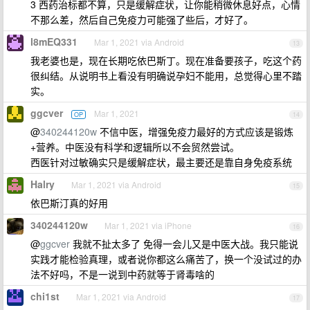
3 西药治标都不算，只是缓解症状，让你能稍微休息好点，心情
不那么差，然后自己免疫力可能强了些后，才好了。
l8mEQ331
Mar 1, 2021 via Android
13
我老婆也是，现在长期吃依巴斯丁。现在准备要孩子，吃这个药
很纠结。从说明书上看没有明确说孕妇不能用，总觉得心里不踏
实。
ggcver
Mar 1, 2021
OP
14
@
340244120w
不信中医，增强免疫力最好的方式应该是锻炼
+营养。中医没有科学和逻辑所以不会贸然尝试。
西医针对过敏确实只是缓解症状，最主要还是靠自身免疫系统
Halry
Mar 1, 2021 via Android
15
依巴斯汀真的好用
340244120w
Mar 1, 2021 via iPhone
16
@
ggcver
我就不扯太多了 免得一会儿又是中医大战。我只能说
实践才能检验真理，或者说你都这么痛苦了，换一个没试过的办
法不好吗，不是一说到中药就等于肾毒啥的
chi1st
Mar 1, 2021 via Android
17