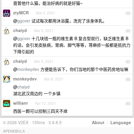
竟管他什么猫，能治好病的就是好猫~
ztyMCR
Mar 5, 2021
79
@
ggcver
试试每次都用沐浴露，洗完了涂身体乳。
chaiyd
Mar 5, 2021
80
@
ggcver
十几块钱一瓶的维生素 B 复合型就行，缺乏维生素 B
的话，会引发皮肤病，胃病、脚气等等，荨麻疹一般都是抵抗力
下降引起的
chaiyd
Mar 5, 2021
81
@
monkeydev
方便能告诉下，你们当地的那个中医药房地址嘛
monkeydev
Mar 8, 2021
82
@
chaiyd
湖北武汉周边的 一个乡镇
willianr
Apr 12, 2021
83
西医一颗可以控制三四天不痒
© 2026 V2EX · 155ms · 3.9.8.5
About
·
Language
APENEBULA