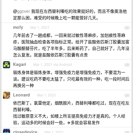
@
ggcver
我现在左西替利嗪吃的效果挺好的，而且不像奥洛他
定那么困，难受的时候晚上吃一颗能管好几天。
mofy
Mar 1, 2021
22
几年前去了一趟成都，一回来就过敏性荨麻疹，加划痕性荨麻
疹，医院抽血检查各项指标正常。给开了盐酸依匹斯汀胶囊加富
马酸酮替芬片，吃了半年多，后来断药了，自己就好了，几年没
怎么复发。就是盐酸依匹斯汀胶囊有点贵
Kagari
Mar 1, 2021 via Android
23
锻炼身体是锻炼身体，增强免疫力是增强免疫力，不要混为一
谈。建议吃药不要吃太猛了，只吃最有效的一种，吃一段时间后
再换另一种
Leonard
Mar 1, 2021
24
依巴斯丁，氯雷他定，烟酰胺片，西替利嗪都吃过，现在在吃左
西替利嗪。
找过敏原意义不大，如楼上所言提高免疫力才是真的。个人经
验，运动多的时候会好一些，✈️多就会容易发作
closedevice
Mar 1, 2021
25