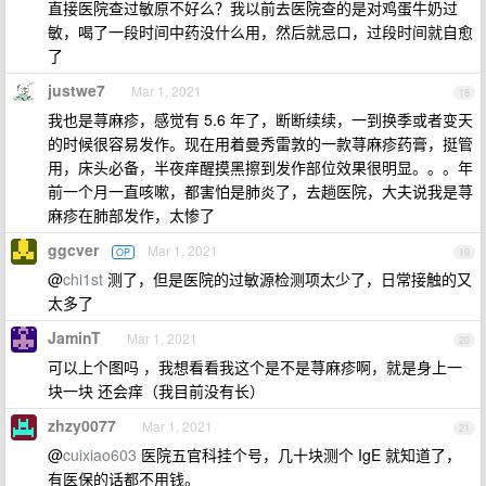
直接医院查过敏原不好么？我以前去医院查的是对鸡蛋牛奶过
敏，喝了一段时间中药没什么用，然后就忌口，过段时间就自愈
了
justwe7
Mar 1, 2021
18
我也是荨麻疹，感觉有 5.6 年了，断断续续，一到换季或者变天
的时候很容易发作。现在用着曼秀雷敦的一款荨麻疹药膏，挺管
用，床头必备，半夜痒醒摸黑擦到发作部位效果很明显。。。年
前一个月一直咳嗽，都害怕是肺炎了，去趟医院，大夫说我是荨
麻疹在肺部发作，太惨了
ggcver
Mar 1, 2021
OP
19
@
chi1st
测了，但是医院的过敏源检测项太少了，日常接触的又
太多了
JaminT
Mar 1, 2021
20
可以上个图吗 ，我想看看我这个是不是荨麻疹啊，就是身上一
块一块 还会痒（我目前没有长）
zhzy0077
Mar 1, 2021
21
@
cuixiao603
医院五官科挂个号，几十块测个 IgE 就知道了，
有医保的话都不用钱。