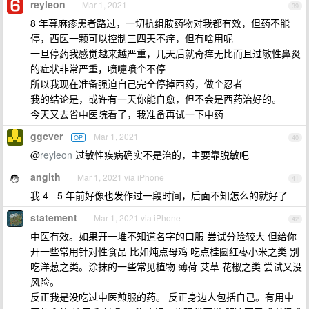
reyleon
Mar 1, 2021
39
8 年荨麻疹患者路过，一切抗组胺药物对我都有效，但药不能
停，西医一颗可以控制三四天不痒，但有啥用呢
一旦停药我感觉越来越严重，几天后就奇痒无比而且过敏性鼻炎
的症状非常严重，喷嚏喷个不停
所以我现在准备强迫自己完全停掉西药，做个忍者
我的结论是，或许有一天你能自愈，但不会是西药治好的。
今天又去省中医院看了，我准备再试一下中药
ggcver
Mar 1, 2021
OP
40
@
reyleon
过敏性疾病确实不是治的，主要靠脱敏吧
angith
Mar 1, 2021 via iPhone
41
我 4 - 5 年前好像也发作过一段时间，后面不知怎么的就好了
statement
Mar 1, 2021 via iPhone
42
中医有效。如果开一堆不知道名字的口服 尝试分险较大 但给你
开一些常用针对性食品 比如炖点母鸡 吃点桂圆红枣小米之类 别
吃洋葱之类。涂抹的一些常见植物 薄荷 艾草 花椒之类 尝试又没
风险。
反正我是没吃过中医煎服的药。 反正身边人包括自己。有用中