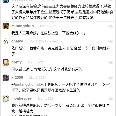
这个我深有经验,之前高三压力大导致免疫力比较差就得了,持续
了大概大半年痒不欲生,甚至耽搁了高考.最后是通过中药泡澡+良
好的作息和锻炼恢复的,如今十一年过去了,没有复发.
mutangchun
Mar 1, 2021
26
我是人工荨麻疹，在皮肤上划一下就会红肿，，
chaiyd
Mar 1, 2021 via Android
27
依巴斯汀，西替利嗪，买点维生素 B 复合型，吃一段时间就好
了
bonfy
Mar 1, 2021
28
可以试试运动 增强抵抗力 这个对我是有用的
xf2506
Mar 1, 2021
29
@
mutangchun
同人工荨麻疹，一天吃半片依巴斯汀片，吃一年
半了，除了要吃药表示现在没啥影响生活的
monkeydev
Mar 1, 2021
30
我以前得过荨麻疹，然后一到晚上就奇痒无比，全省都是红肿
块，越挠越大