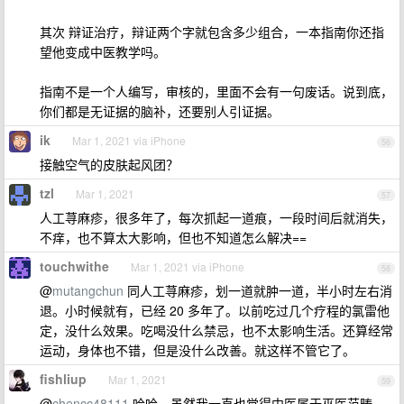
其次 辩证治疗，辩证两个字就包含多少组合，一本指南你还指
望他变成中医教学吗。
指南不是一个人编写，审核的，里面不会有一句废话。说到底，
你们都是无证据的脑补，还要别人引证据。
ik
Mar 1, 2021 via iPhone
56
接触空气的皮肤起风团？
tzl
Mar 1, 2021
57
人工荨麻疹，很多年了，每次抓起一道痕，一段时间后就消失，
不痒，也不算太大影响，但也不知道怎么解决==
touchwithe
Mar 1, 2021 via iPhone
58
@
mutangchun
同人工荨麻疹，划一道就肿一道，半小时左右消
退。小时候就有，已经 20 多年了。以前吃过几个疗程的氯雷他
定，没什么效果。吃喝没什么禁忌，也不太影响生活。还算经常
运动，身体也不错，但是没什么改善。就这样不管它了。
fishliup
Mar 1, 2021
59
@
chencc48111
哈哈，虽然我一直也觉得中医属于巫医范畴，