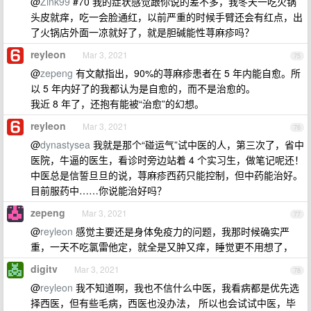
@
Zink99
#70 我的症状感觉跟你说的差不多，我冬天一吃火锅
头皮就痒，吃一会脸通红，以前严重的时候手臂还会有红点，出
了火锅店外面一凉就好了，就是胆碱能性荨麻疹吗？
reyleon
Mar 3, 2021
75
@
zepeng
有文献指出，90%的荨麻疹患者在 5 年内能自愈。所
以 5 年内好了的我都认为是自愈的，而不是治愈的。
我近 8 年了，还抱有能被“治愈”的幻想。
reyleon
Mar 3, 2021
76
@
dynastysea
我就是那个“碰运气”试中医的人，第三次了，省中
医院，牛逼的医生，看诊时旁边站着 4 个实习生，做笔记呢还！
中医总是信誓旦旦的说，荨麻疹西药只能控制，但中药能治好。
目前服药中……你说能治好吗？
zepeng
Mar 3, 2021
77
@
reyleon
感觉主要还是身体免疫力的问题，我那时候确实严
重，一天不吃氯雷他定，就全是又肿又痒，睡觉更不用想了，
digitv
Mar 3, 2021
78
@
reyleon
我不知道啊，我也不信什么中医，我看病都是优先选
择西医，但有些毛病，西医也没办法， 所以也会试试中医，毕