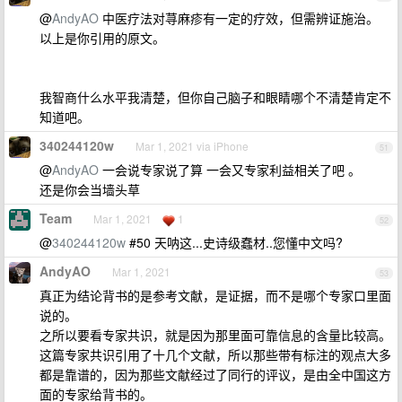
@
AndyAO
中医疗法对荨麻疹有一定的疗效，但需辨证施治。
以上是你引用的原文。
我智商什么水平我清楚，但你自己脑子和眼睛哪个不清楚肯定不
知道吧。
340244120w
Mar 1, 2021 via iPhone
51
@
AndyAO
一会说专家说了算 一会又专家利益相关了吧 。
还是你会当墙头草
Team
Mar 1, 2021
1
52
@
340244120w
#50 天呐这...史诗级蠢材..您懂中文吗?
AndyAO
Mar 1, 2021
53
真正为结论背书的是参考文献，是证据，而不是哪个专家口里面
说的。
之所以要看专家共识，就是因为那里面可靠信息的含量比较高。
这篇专家共识引用了十几个文献，所以那些带有标注的观点大多
都是靠谱的，因为那些文献经过了同行的评议，是由全中国这方
面的专家给背书的。