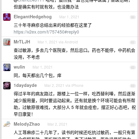
但是确实有时就有效，也没撒办法
ElegantHedgehog
Mar 1, 2021
60
三十年寻麻疹总结出来的经验都在这里了
https://v2ex.com/t/757450#reply0
MrTLJH
Mar 1, 2021 via Android
61
查过敏源，多去几个医院查，然后忌口。药也不能停，中药机会
没用，不考虑
wulin
Mar 1, 2021
62
同，每天都出几个包，痒
1daydayde
Mar 2, 2021 via iPhone
63
得过半年的病友路过，跟楼上一位一样，吃西替利嗪，然后逐渐
减少服用量，同时要运动起来。还有就是换个环境可能会有所帮
助，过敏原很难找，大部分人 5 年就会痊愈，摆正好心态吧，祝
早日康复！
MelodyZhao
Mar 2, 2021
64
人工荨麻疹二十几年了，读书的时候还吃抗过敏药，一般只有第