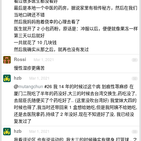
看过很多医生都没看好
最后是本地一个中医的药房，据说家里有祖传秘方，然后在我们
当地口碑还不错
然后我妈妈抱着侥幸的心理去看了
医生就开了 2 小包药粉，原话是：冲服以后，便便就像果冻一样
第三天以后就好
一共就花了 10 几块钱
然后我确实从那之后，就再也没有发过
Rossi
Mar 1, 2021
31
慢性湿疹更痛苦
hzb
Mar 1, 2021
32
@
mutangchun
#26 我 14 年的时候过这个病 划痕性荨麻疹 在
厦门二院吃了半年的药没好,大三的时候去台湾交换生,药吃没了,
去屈臣氏随便买了个药吃好了.. (这里没吹台湾好) 我堂妹大四的
时候也得了,我当时还带回来 1 盒想给她吃,但是我阿姨不给她吃,
还是去医院拿药,持续了 2 年没好,现在不知道好了没, 我已经没
复发过了
hzb
Mar 1, 2021
33
我看评论区 也有说运动的 ,我大三的时候确实有健身,打篮球 , 之