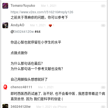
TomatoYuyuko
Mar 1, 2021
47
https://www.v2ex.com/t/516216#reply126
之前关于荨麻疹的问题，你可以参考下
AndyAO
Mar 1, 2021
1
48
@
340244120w
#44
你这心智也就停留在小学生的水平
点拨点拨你
为什么那句话在最后？
为什么那句话一个参考文献也没有？
自己用脚指头想想就好了
chencc48111
Mar 1, 2021
49
即时西医西药试遍了, 治不好, 也不会看中医 , 我愿意带着这个病
直到去世. 因为 我们是科学的信徒 (
340244120w
Mar 1, 2021 via iPhone
50