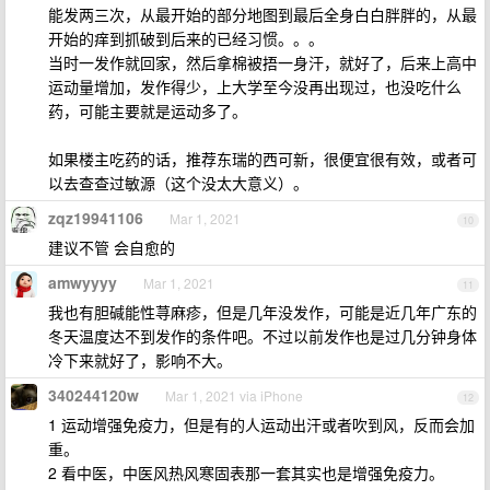
能发两三次，从最开始的部分地图到最后全身白白胖胖的，从最
开始的痒到抓破到后来的已经习惯。。。
当时一发作就回家，然后拿棉被捂一身汗，就好了，后来上高中
运动量增加，发作得少，上大学至今没再出现过，也没吃什么
药，可能主要就是运动多了。
如果楼主吃药的话，推荐东瑞的西可新，很便宜很有效，或者可
以去查查过敏源（这个没太大意义）。
zqz19941106
Mar 1, 2021
10
建议不管 会自愈的
amwyyyy
Mar 1, 2021
11
我也有胆碱能性荨麻疹，但是几年没发作，可能是近几年广东的
冬天温度达不到发作的条件吧。不过以前发作也是过几分钟身体
冷下来就好了，影响不大。
340244120w
Mar 1, 2021 via iPhone
12
1 运动增强免疫力，但是有的人运动出汗或者吹到风，反而会加
重。
2 看中医，中医风热风寒固表那一套其实也是增强免疫力。