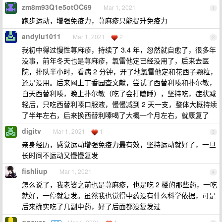
zm8m93Q1e5otOC69
Mar 1, 2021
1
跑步运动，增强免疫力，荨麻疹只能提升免疫力
andylu1011
Mar 1, 2021
2
2
我初中得过慢性荨麻疹，持续了 3.4 年，忽然就自愈了，很多年
没事，前年冬天也是荨麻疹，氯雷他定已经没用了，后来去医
院，排队半小时，看病 2 分钟，开了地氯雷他定和花西子颗粒，
还是没用。后来网上丁香园查文献，尝试了西替利嗪和扑尔敏，
白天西替利嗪，晚上扑尔敏（吃了会打瞌睡），坚持吃，症状减
轻后，只吃西替利嗪口服液，慢慢减到 2 天一支，整体大概持续
了半年左右，后来换西替利嗪喝了大概一个月左右，就康复了
digitv
Mar 1, 2021
1
3
亲身经历，感觉运动增强免疫力最有效，坚持运动就好了，一旦
长时间不运动又慢慢复发
fishliup
Mar 1, 2021
4
怎么说了，我老婆之前也是荨麻疹，也是吃 2 楼的那些药，一吃
就好，一停就复发。虽然我也觉得中药没有什么科学依据，可是
后来确实吃了几副中药，好了后面都没复发过