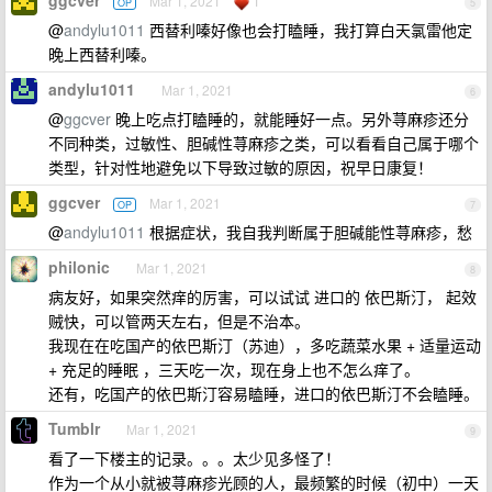
ggcver
Mar 1, 2021
1
OP
5
@
andylu1011
西替利嗪好像也会打瞌睡，我打算白天氯雷他定
晚上西替利嗪。
andylu1011
Mar 1, 2021
6
@
ggcver
晚上吃点打瞌睡的，就能睡好一点。另外荨麻疹还分
不同种类，过敏性、胆碱性荨麻疹之类，可以看看自己属于哪个
类型，针对性地避免以下导致过敏的原因，祝早日康复！
ggcver
Mar 1, 2021
OP
7
@
andylu1011
根据症状，我自我判断属于胆碱能性荨麻疹，愁
philonic
Mar 1, 2021
8
病友好，如果突然痒的厉害，可以试试 进口的 依巴斯汀， 起效
贼快，可以管两天左右，但是不治本。
我现在在吃国产的依巴斯汀（苏迪），多吃蔬菜水果 + 适量运动
+ 充足的睡眠 ，三天吃一次，现在身上也不怎么痒了。
还有，吃国产的依巴斯汀容易瞌睡，进口的依巴斯汀不会瞌睡。
Tumblr
Mar 1, 2021
9
看了一下楼主的记录。。。太少见多怪了！
作为一个从小就被荨麻疹光顾的人，最频繁的时候（初中）一天