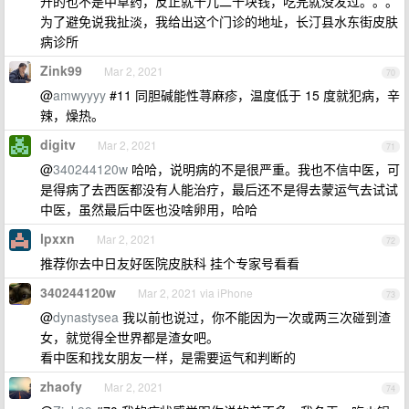
开的也不是中草药，反正就十几二十块钱，吃完就没发过。。。
为了避免说我扯淡，我给出这个门诊的地址，长汀县水东街皮肤
病诊所
Zink99
Mar 2, 2021
70
@
amwyyyy
#11 同胆碱能性荨麻疹，温度低于 15 度就犯病，辛
辣，燥热。
digitv
Mar 2, 2021
71
@
340244120w
哈哈，说明病的不是很严重。我也不信中医，可
是得病了去西医都没有人能治疗，最后还不是得去蒙运气去试试
中医，虽然最后中医也没啥卵用，哈哈
lpxxn
Mar 2, 2021
72
推荐你去中日友好医院皮肤科 挂个专家号看看
340244120w
Mar 2, 2021 via iPhone
73
@
dynastysea
我以前也说过，你不能因为一次或两三次碰到渣
女，就觉得全世界都是渣女吧。
看中医和找女朋友一样，是需要运气和判断的
zhaofy
Mar 2, 2021
74