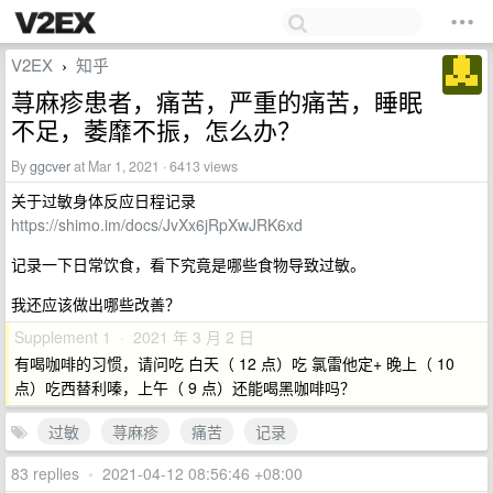
V2EX
知乎
›
荨麻疹患者，痛苦，严重的痛苦，睡眠
不足，萎靡不振，怎么办？
By
ggcver
at Mar 1, 2021 · 6413 views
关于过敏身体反应日程记录
https://shimo.im/docs/JvXx6jRpXwJRK6xd
记录一下日常饮食，看下究竟是哪些食物导致过敏。
我还应该做出哪些改善？
Supplement 1 · 2021 年 3 月 2 日
有喝咖啡的习惯，请问吃 白天（ 12 点）吃 氯雷他定+ 晚上（ 10
点）吃西替利嗪，上午（ 9 点）还能喝黑咖啡吗？
过敏
荨麻疹
痛苦
记录
83 replies
•
2021-04-12 08:56:46 +08:00