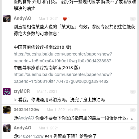
医的食补 外用 和针灸。 治疗好一些现代医学 解决不了或者很难
解决的病症
AndyAO
Mar 1, 2021
1
43
别直接相信某些人说的「某某医」有效，参阅专家共识往往能获
得绝大多数的可靠信息：
中国荨麻疹诊疗指南(2018 版)
https://xueshu.baidu.com/usercenter/paper/show?
paperid=1e5m0xs0410h0e10wg1b0x90d4238987
中国荨麻疹诊疗指南解读(2018 版)
https://xueshu.baidu.com/usercenter/paper/show?
paperid=1r3b0810kt4704707g0w06p0ga294482
ztyMCR
Mar 1, 2021
44
lz 看我，你洗澡用沐浴液吗，洗完了身上抹油吗
340244120w
Mar 1, 2021 via iPhone
45
@
AndyAO
你要不要看下你发的指南里的最后一段话是什么。。
AndyAO
Mar 1, 2021
46
@
340244120w
#44 秀智商下限？给整笑了