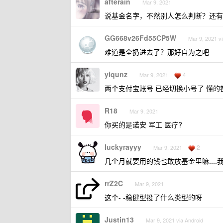
afterain
Mar 9, 2021
说基金名字，不然别人怎么判断？还有
GG668v26Fd55CP5W
Mar 9, 2021 v
难道是全扔进去了？那好自为之吧
yiqunz
4
Mar 9, 2021
两个支付宝账号 已经切换小号了 懂的
R18
Mar 9, 2021
你买的是诺安 军工 医疗?
luckyrayyy
2
Mar 9, 2021
几个月就要用的钱也敢放基金里嘛...
rrZ2C
Mar 9, 2021
这个- -稳健型投了什么类型的呀
Justin13
Mar 9, 2021 via Android