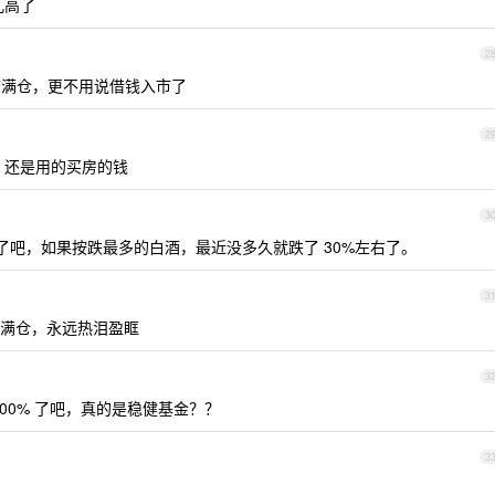
儿高了
2
满仓，更不用说借钱入市了
2
，还是用的买房的钱
3
吧，如果按跌最多的白酒，最近没多久就跌了 30%左右了。
3
满仓，永远热泪盈眶
3
-100% 了吧，真的是稳健基金？？
3