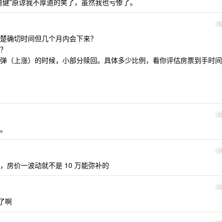
稳健”原谅我不厚道的笑了，虽然我也亏惨了。
1
楚确切时间但几个月内会下来？
个？
弹（上涨）的时候，小部分赎回。具体多少比例，看你评估房票到手时间
1
。
1
房价一波动就不是 10 万能弥补的
1
了啊