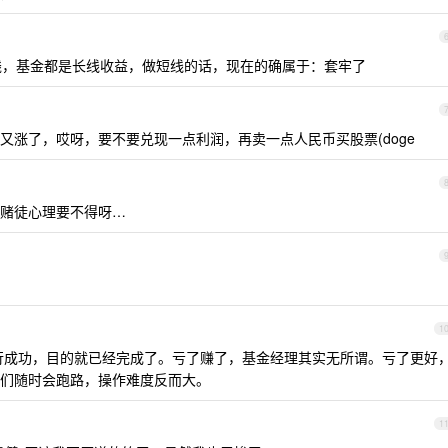
个钱，基金都是长线收益，做短线的话，现在的确属于：套牢了
又涨了，哎呀，要不要兑现一点利润，再卖一点人民币买股票(doge
赌徒心理要不得呀…
1
行成功，目的就已经完成了。亏了赚了，基金经理其实无所谓。亏了更好
们随时会跑路，操作难度反而大。
1