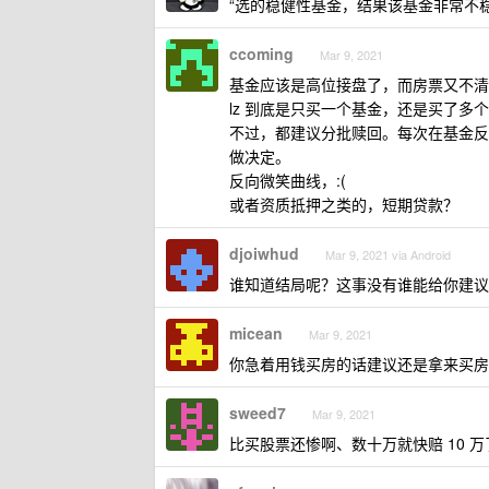
“选的稳健性基金，结果该基金非常不
ccoming
Mar 9, 2021
基金应该是高位接盘了，而房票又不清
lz 到底是只买一个基金，还是买了多
不过，都建议分批赎回。每次在基金反
做决定。
反向微笑曲线，:(
或者资质抵押之类的，短期贷款？
djoiwhud
Mar 9, 2021 via Android
谁知道结局呢？这事没有谁能给你建议
micean
Mar 9, 2021
你急着用钱买房的话建议还是拿来买房，
sweed7
Mar 9, 2021
比买股票还惨啊、数十万就快赔 10 万