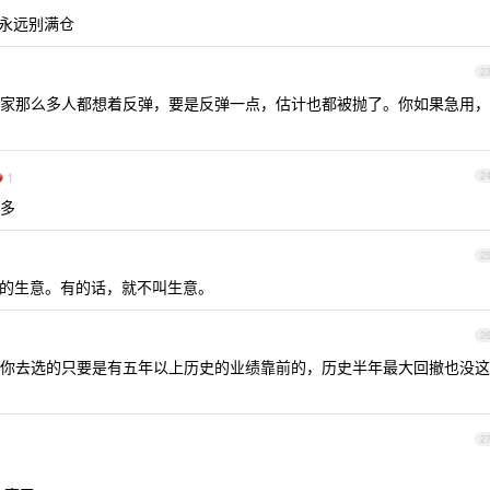
则永远别满仓
2
家那么多人都想着反弹，要是反弹一点，估计也都被抛了。你如果急用，
1
2
多
2
钱的生意。有的话，就不叫生意。
2
你去选的只要是有五年以上历史的业绩靠前的，历史半年最大回撤也没这
。
2