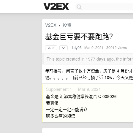
V2EX
投资
›
基金巨亏要不要跑路？
Tdy95
·
Mar 9, 2021
· 30912 views
3
This topic created in 1977 days ago, the inf
年前摇号，闲置了数十万资金，房子是 4 月
健。。。。。目前已经亏损了近 10w，今天又
Supplement 1 ·
Mar 9, 2021
基金是 汇添富稳健增长混合 C 008026
我真傻
一定一定一定不能满仓
啊多么痛的领悟