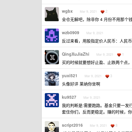
wgbx
2
Mar 9, 2021
全仓无解吧，除非你 4 月份不用那
wzb0909
Mar 9, 2021
反过来看，用股指定价人民币：人民币
QingXuJiaZhi
1
Mar 9, 2021
买的时候就要想好止盈、止跌两个点，
yuxi521
3
Mar 9, 2021
头像好评 莱纳你坐啊
ku9527
Mar 9, 2021
我的判断是:需要跑路。基金只要一发
套住你们，反而更稳定。赚的时候，你
script2016
8
Mar 9, 2021