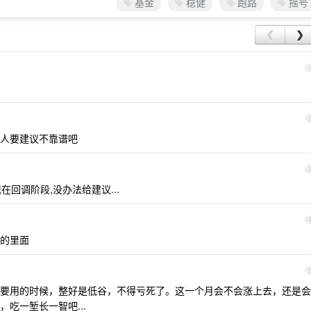
基金
稳健
跑路
摇号
❮
❯
人要建议不靠谱吧
在回调阶段,没办法给建议...
%的里面
要用的时候，整好是低谷，不得亏死了。这一个月会不会涨上去，还是会
吃一堑长一智吧...