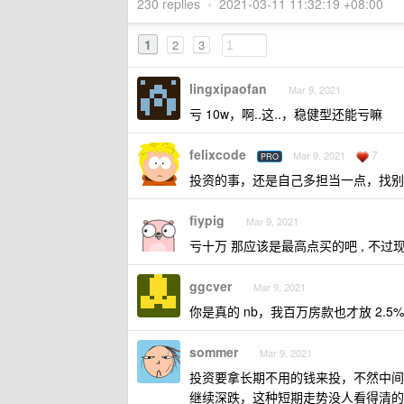
230 replies
•
2021-03-11 11:32:19 +08:00
1
2
3
lingxipaofan
Mar 9, 2021
亏 10w，啊..这..，稳健型还能亏嘛
felixcode
7
Mar 9, 2021
PRO
投资的事，还是自己多担当一点，找别
fiypig
Mar 9, 2021
亏十万 那应该是最高点买的吧 , 不过现
ggcver
Mar 9, 2021
你是真的 nb，我百万房款也才放 2.5
sommer
Mar 9, 2021
投资要拿长期不用的钱来投，不然中间
继续深跌，这种短期走势没人看得清的，