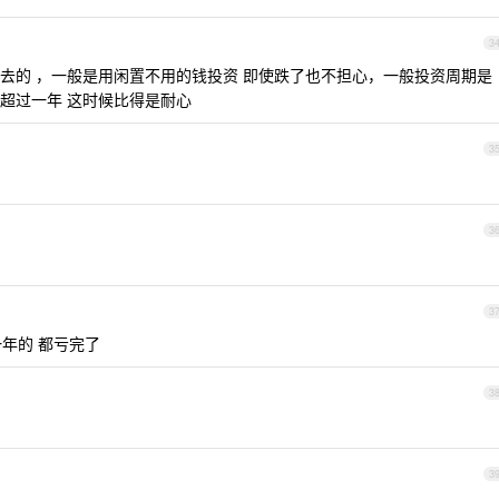
3
去的 ，一般是用闲置不用的钱投资 即使跌了也不担心，一般投资周期是
有超过一年 这时候比得是耐心
3
3
3
 一年的 都亏完了
3
3