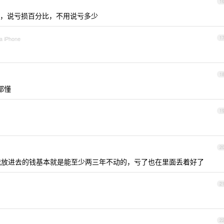
1
，说亏损百分比，不用说亏多少
ia iPhone
1
1
都懂
1
2
.我放进去的钱基本就是能至少两三年不动的，亏了也在里面丢着好了
2
2