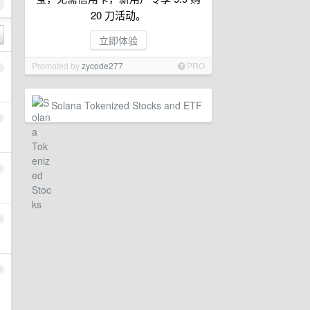
20 刀活动。
立即体验
Promoted by
zycode277
PRO
1
Solana Tokenized Stocks and ETF
2
3
4
5