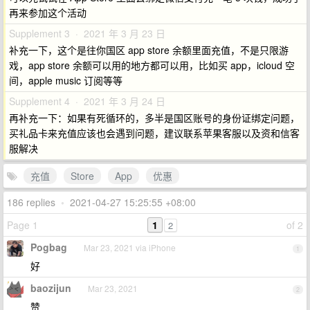
再来参加这个活动
Supplement 3 · 2021 年 3 月 23 日
补充一下，这个是往你国区 app store 余额里面充值，不是只限游
戏，app store 余额可以用的地方都可以用，比如买 app，icloud 空
间，apple music 订阅等等
Supplement 4 · 2021 年 3 月 24 日
再补充一下：如果有死循环的，多半是国区账号的身份证绑定问题，
买礼品卡来充值应该也会遇到问题，建议联系苹果客服以及资和信客
服解决
充值
Store
App
优惠
186 replies
•
2021-04-27 15:25:55 +08:00
Page 1
1
of 2
2
Pogbag
Mar 23, 2021 via iPhone
1
好
baozijun
Mar 23, 2021
2
赞