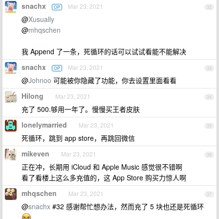
snachx
Mar 23, 2021
OP
32
@
Xusually
@
mhqschen
我 Append 了一条，死循环的话可以试试看能不能解决
snachx
Mar 23, 2021
OP
33
@
Johnoo
可能被你隐藏了功能，你去设置里面看看
Hilong
Mar 23, 2021
34
充了 500.够用一年了。慢慢买王者皮肤
lonelymarried
Mar 23, 2021
35
死循环，跳到 app store，再跳回微信
mikeven
Mar 23, 2021
36
正在冲，长期用 iCloud 和 Apple Music 感觉很不错啊
看了看楼上这么多充值的，这 App Store 购买力惊人啊
mhqschen
Mar 23, 2021
37
@
snachx
#32 感谢帮忙想办法，然而充了 5 块也还是死循环