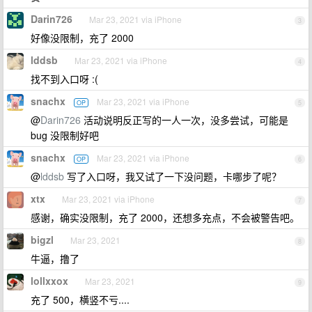
Darin726
Mar 23, 2021 via iPhone
3
好像没限制，充了 2000
lddsb
Mar 23, 2021 via iPhone
4
找不到入口呀 :(
snachx
Mar 23, 2021 via iPhone
OP
5
@
Darin726
活动说明反正写的一人一次，没多尝试，可能是
bug 没限制好吧
snachx
Mar 23, 2021 via iPhone
OP
6
@
lddsb
写了入口呀，我又试了一下没问题，卡哪步了呢？
xtx
Mar 23, 2021 via iPhone
7
感谢，确实没限制，充了 2000，还想多充点，不会被警告吧。
bigzl
Mar 23, 2021
8
牛逼，撸了
lollxxox
Mar 23, 2021
9
充了 500，横竖不亏....