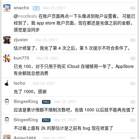
snachx
Mar 23, 2021
OP
54
@
noodlesfu
在账户页面再点一下头像进到账户设置看， 可能已
经到了，我 app store 账户页面，现在都还是充值之前的金额，
感觉是没同步
zjuster
Mar 23, 2021
55
估计修复了，我充了第 4 次之后，第 5 次提示不符合条件了。
kun775
Mar 23, 2021
56
已充 100，对于只用于购买 iCloud 存储够用一年了，AppStore
有余额就总想消费
lscho
Mar 23, 2021
57
充了 1000，感谢
SingeeKing
Mar 23, 2021
PRO
58
应该是累计限额不限制次数吧，充值 1000 以后就不能再充值了
SingeeKing
Mar 23, 2021
PRO
59
不过看上面有 2k 的那估计是之前有 bug 现在修复了
Aqiao2484
Mar 23, 2021
60