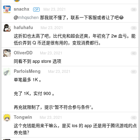
snachx
Mar 23, 2021
OP
38
@
mhqschen
那我就不懂了，联系一下客服或者让了吧😂
hafuhafu
Mar 23, 2021
39
这折扣也太高了吧，比代充和超会还爽，年初充了 2w 血亏。能
低价弄到 Q 币还是很有用的，变现消费都行。
OliverDD
Mar 23, 2021
40
同看不到 app store 选项
ParfoisMeng
Mar 23, 2021
41
单笔最多 1K 。
充了 1K，实付 900 。
再充就限制了，提示“暂不符合参与条件”。
Tongwin
Mar 23, 2021
42
这个充钱能用来干嘛么，是买 ios 的 app 还是用于腾讯游戏的点
券充值？