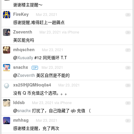
谢谢楼主提醒～
FireKey
Mar 23, 2021
25
感谢提醒,难得赶上一趟薅点
Zseventh
Mar 23, 2021 via iPhone
26
美区能充吗
mhqschen
Mar 23, 2021
27
@
Xusually
#12 同死循环 T.T
snachx
Mar 23, 2021
OP
28
@
Zseventh
美区自然是不能的
xs25lHjIQM9oq0a4
Mar 23, 2021
29
没有 Q 币充值这个选项。。。
lddsb
Mar 23, 2021 via iPhone
30
@
snachx
打扰了，自己隐藏了 qb 充值 （
mrhhsg
Mar 23, 2021
31
感谢楼主提醒，充了两次