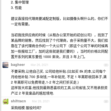
2. 集中管理
3. 性能
建议直接找代理商要减配定制版，比如摄像头啊什么的，你们不
一定有需要。
当初我找供应商的时候（从租办公室开始的初创公司），找到了
某品牌的销售，然后找到了个代理商，由于采购量不大，我们挂
靠在了该代理商合作的一个大公司下（即这个公司下单的时候再
加一些报给工厂，加的这些就是我们要的），当时的价格比同配
置开系列的某东要低 1000 来块，并且 3 年上门。
bagheer
Mar 26, 2021
31
不要采购,让他自己买, 公司给他补贴.(比如买 8k 的本,公司每个
月给他补贴 700 多块钱,一年补贴完, 不足 1 年离职收回本子,满
2 年离职可以免费带走,1-2 年之间打折买走.)
这样皆大欢喜,他找到最熟悉喜欢的工具,公司省钱,又不用承担资
产过 2 年变废品的尴尬境地.
shifttacn
Mar 26, 2021
32
采购规模 服役时间？