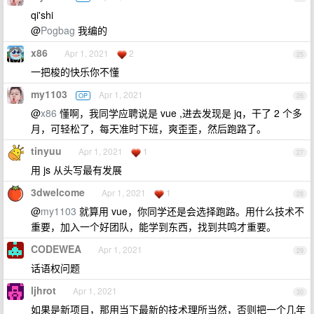
qi'shi
@
Pogbag
我编的
x86
Apr 1, 2021
2
25
一把梭的快乐你不懂
my1103
Apr 1, 2021
OP
26
@
x86
懂啊，我同学应聘说是 vue ,进去发现是 jq，干了 2 个多
月，可轻松了，每天准时下班，爽歪歪，然后跑路了。
tinyuu
Apr 1, 2021
1
27
用 js 从头写最有发展
3dwelcome
Apr 1, 2021
1
28
@
my1103
就算用 vue，你同学还是会选择跑路。用什么技术不
重要，加入一个好团队，能学到东西，找到共鸣才重要。
CODEWEA
Apr 1, 2021
29
话语权问题
ljhrot
Apr 1, 2021
30
如果是新项目，那用当下最新的技术理所当然，否则把一个几年