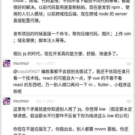
mock 、跨域、代码复用、不同环境下输出不同代码等等，都能
很好的解决。以前代码复用是复制粘贴，现在是发到 npm 、使
用的人引入模块；以前跨域找后端、现在跨域 node 的 server
直接配置代理。
发布项目的时候直接一个命令，帮你压缩代码、图片；上传 cdn
；域名替换；脚本注入等等。
相比 jq 的时代，现在开发真的是方便、舒服、快速多了。
murmur
Apr 1, 2021
81
@
ccsulzf0627
编故事都不会就别去面试了，我还不信现在谁只
看一个技术栈，react 的可能自大一点，学 vue 的不敢不看
react 的东西吧，万一别人顺口再问一下 rn 、flutter 、小程序这
些呢
murmur
Apr 1, 2021
82
这里有个矛盾就是你知道别人用了 jq，你觉得 low （假定薪水足
够诱惑，假设薪水不行那咋不反省下你为啥进这么 low 的公司）
你现在不是应届生了，你跳出去，别人都要 mvvm 基础，你还