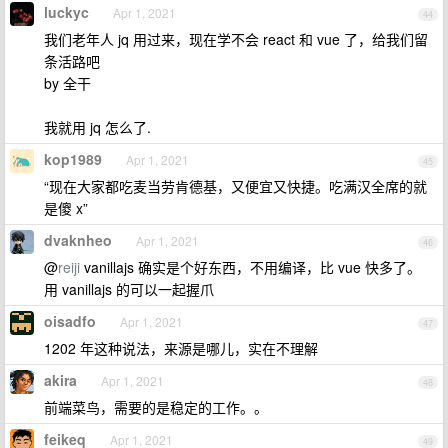
luckyc
Apr 1, 2021
44
我们老年人 jq 用过来，现在学不会 react 和 vue 了，给我们留
条活路吧
by 全干
我就用 jq 怎么了.
kop1989
Apr 1, 2021
45
“现在大家都吃麦当劳肯德基，又便宜又快捷。吃满汉全席的就
是傻 x”
dvaknheo
Apr 1, 2021
46
@
reiji
vanillajs 确实是个好东西，不用编译，比 vue 快多了。
用 vanillajs 的可以一起握爪
oisadfo
Apr 1, 2021
47
1202 年这种说法，来源是哪儿，实在不理解
akira
Apr 1, 2021
48
前端菜鸟，需要的是稳定的工作。。
feikeq
Apr 1, 2021
49