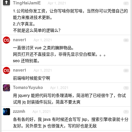
TingHaiJamiE
Apr 1, 2021
67
1.公司给你发工资，让你写啥你就写啥，当然你可以凭借自己的
能力来推进技术更新。
2.六字真言。
不就是这么简单的逻辑么？
naver1
Apr 1, 2021
68
一直很讨厌 vue 之类的臃肿物品。
网页打开还不直接显示，非得先显示空白框架。。。
seo 还特别差。
naver1
Apr 1, 2021
69
前端啥时候能安宁啊
TomatoYuyuko
Apr 1, 2021
70
用 jquery 能把代码写的条理清晰，简洁明了已经很牛了，你试
试用 jq 封装插件玩玩，简直不要太爽
zzzmh
Apr 1, 2021
71
各有各的好，我 java 有时候还会写写 jsp，搜索引擎收录就十分
友好。另外原生 js 也很强大，写的好也是无敌