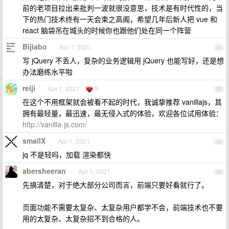
前的老项目拉出来批判一波就很没意思，技术是有时代性的，当
下的热门技术终有一天会束之高阁，希望几年后新人把 vue 和
react 脑袋吊在城头的时候你也跟他们处在同一个阵营
Bijiabo
Apr 1, 2021
31
写 jQuery 不丢人，复杂的业务逻辑用 jQuery 也能写好，还是想
办法磨练水平啦
reiji
Apr 1, 2021
3
32
在这个不用框架就会被看不起的时代，我诚挚推荐 vanillajs，其
拥有最轻量，最迅速，最无侵入式的体验，欢迎各位试用体验：
http://vanilla-js.com/
smallX
Apr 1, 2021
33
jq 不是轻吗，加载 渲染都快
abersheeran
Apr 1, 2021
34
先搞清楚，对于绝大部分公司而言，前端只要好看就行了。
页面功能不需要太复杂、太复杂用户都学不会，前端技术也不要
用的太复杂、太复杂招不到合格的人。