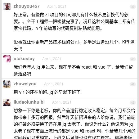
zhouyou457
Apr 1, 2021
39
好正常，有些做 zf 项目的公司哪儿有什么技术更新换代的必
要。。全干工程师一把梭就完事了，况且这种公司基本上都有传
家宝代码，n 年前编写的代码复制粘贴就能用。
没事就让你更新产品技术栈的公司，多半是业务没几个，KPI 满
天飞
otakustay
Apr 1, 2021
40
我们老年人 jq 用过来，现在学不会 react 和 vue 了，给我们留
条活路吧
zhuweiyou
Apr 1, 2021
41
用 v r 的还在加班, jq 的早就下班了.
liudaolunhuibl
Apr 1, 2021
42
想象一下你是老板，你的产品运行稳定收入稳定，每个月都会给
你带来十多万的回报，然后昨天新招进来的人给你说，我们前端
的框架必须要换了还在用 jq 太老了，你说为什么？他说因为 jq
太老了现在市面上流行的都是 vue 和 react 啊，你给我几个月的
时间我可以重构完，上线之后可能也没有现在稳定。 你猜老板