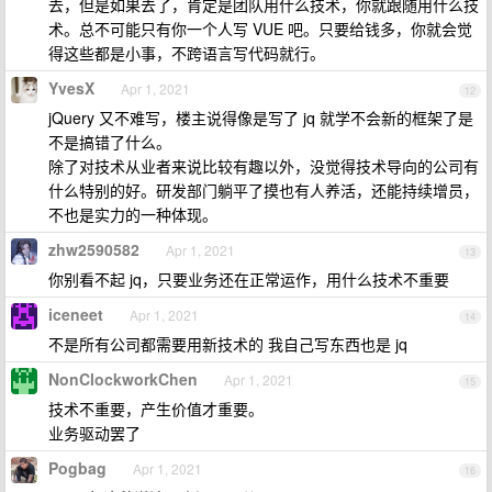
去，但是如果去了，肯定是团队用什么技术，你就跟随用什么技
术。总不可能只有你一个人写 VUE 吧。只要给钱多，你就会觉
得这些都是小事，不跨语言写代码就行。
YvesX
Apr 1, 2021
12
jQuery 又不难写，楼主说得像是写了 jq 就学不会新的框架了是
不是搞错了什么。
除了对技术从业者来说比较有趣以外，没觉得技术导向的公司有
什么特别的好。研发部门躺平了摸也有人养活，还能持续增员，
不也是实力的一种体现。
zhw2590582
Apr 1, 2021
13
你别看不起 jq，只要业务还在正常运作，用什么技术不重要
iceneet
Apr 1, 2021
14
不是所有公司都需要用新技术的 我自己写东西也是 jq
NonClockworkChen
Apr 1, 2021
15
技术不重要，产生价值才重要。
业务驱动罢了
Pogbag
Apr 1, 2021
16