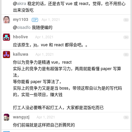
@
akira
稳定的话，还是去写 vue 或 react，觉得，也不用担心
出来没饭吃
my1103
Apr 1, 2021
OP
53
@
oisadfo
我随便编的
hbolive
Apr 1, 2021
54
应该原生，jq，vue 和 react 都得会吧。。
kalluwa
Apr 1, 2021
55
你以为竞争力是精通 vue，react
实际上的竞争力是有超强学习力，两周就能看懂 paper 写算
法，
等你能看 paper 写算法了，
实际上的竞争力又是是当 boss，带领这帮自以为是的写代码
的，实现一些项目，赚大钱
打工人没必要瞧不起打工人，大家都是混饭吃而已
wangyzj
Apr 1, 2021
56
你们前端就是这样把自己折腾死的