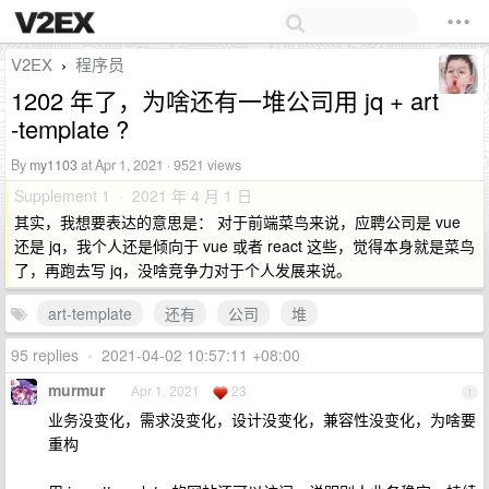
V2EX
程序员
›
1202 年了，为啥还有一堆公司用 jq + art
-template ?
By
my1103
at Apr 1, 2021 · 9521 views
Supplement 1 · 2021 年 4 月 1 日
其实，我想要表达的意思是： 对于前端菜鸟来说，应聘公司是 vue
还是 jq，我个人还是倾向于 vue 或者 react 这些，觉得本身就是菜鸟
了，再跑去写 jq，没啥竞争力对于个人发展来说。
art-template
还有
公司
堆
95 replies
•
2021-04-02 10:57:11 +08:00
murmur
Apr 1, 2021
23
1
业务没变化，需求没变化，设计没变化，兼容性没变化，为啥要
重构