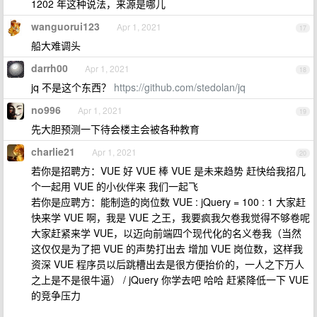
1202 年这种说法，来源是哪儿
wanguorui123
Apr 1, 2021
17
船大难调头
darrh00
Apr 1, 2021
18
jq 不是这个东西？
https://github.com/stedolan/jq
no996
Apr 1, 2021
19
先大胆预测一下待会楼主会被各种教育
charlie21
Apr 1, 2021
20
若你是招聘方：VUE 好 VUE 棒 VUE 是未来趋势 赶快给我招几
个一起用 VUE 的小伙伴来 我们一起飞
若你是应聘方：能制造的岗位数 VUE : jQuery = 100 : 1 大家赶
快来学 VUE 啊，我是 VUE 之王，我要疯我欠卷我觉得不够卷呢
大家赶紧来学 VUE，以迈向前端四个现代化的名义卷我（当然
这仅仅是为了把 VUE 的声势打出去 增加 VUE 岗位数，这样我
资深 VUE 程序员以后跳槽出去是很方便抬价的，一人之下万人
之上是不是很牛逼） / jQuery 你学去吧 哈哈 赶紧降低一下 VUE
的竞争压力