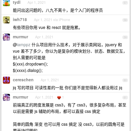
tydl
Apr 1, 2021
57
能问出这问题的，八九不离十，是个入门的程序员
iwh718
Apr 1, 2021 via iPhone
58
有些项目你用 vue 和 resct 就是拖累。
murmur
Apr 1, 2021
59
@
iamppz
什么项目用什么技术，对于展示类网站，jquery 和
vue 差不了多少，你以为是复杂的模块划分、状态、数据交互，
别人需要的可能是
$(xxx).dropdown();
$(xxxx).dialog();
cereschen
Apr 1, 2021
60
jq 写的项目 可读性差的一批 你们是不是觉得新人都没用过 jq
murmur
Apr 1, 2021
1
61
前端真正的跨度发展是 css3，有了 css3，很多复杂布局，甚至
以前是需要 js 辅助的布局，都可以直接 css 搞定
简单的圆角 渐变 也可以用 css 搞定 没 css3，以前的圆角可是
要画块切图的