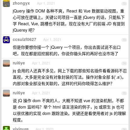
zhongyx
Apr 1, 2021
72
jQuery 操作 DOM 各种不爽，React 和 Vue 数据驱动视图，重
心可放在逻辑上。关键公司项目一直是 jQuery 的话，只能私下
学 React, Vue, 跳槽也不好跳，现在没有大厂的前端 JD 有提到
jQuerey 吧？
ccsulzf0627
Apr 1, 2021
73
但是你要想你接一个 jQuery 一个项目，你出去面试说不出口
吧，现在都是招挖掘机的，你说你锄头挥的再好也没市场了
rui6ye
Apr 1, 2021
74
jq 会用的人还真不多见，网上下载的那些知名插件看看源码不忍
直视，大多是完全没有对象封装的写法。操作对象全部 $('.a')。
内部对象全部没有关联的，这样的代码你晓得怎么维护？
rui6ye
Apr 1, 2021
75
说 jQ 操作 dom 不爽的人，大概不知道 vue 的渲染机制，不都
是 dom 监听吗？举个 html 语言渲染的例子，jq 或原生 js 也可
以很优雅的实现 dom 跟踪渲染。关键还是看使用者对 js 的理解
程度。
vivipure
Apr 1, 2021
76