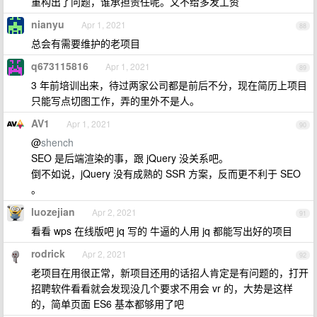
重构出了问题，谁承担责任呢。又不给多发工资
nianyu
Apr 1, 2021
88
总会有需要维护的老项目
q673115816
Apr 1, 2021
89
3 年前培训出来，待过两家公司都是前后不分，现在简历上项目
只能写点切图工作，弄的里外不是人。
AV1
Apr 1, 2021
90
@
shench
SEO 是后端渲染的事，跟 jQuery 没关系吧。
倒不如说，jQuery 没有成熟的 SSR 方案，反而更不利于 SEO
。
luozejian
Apr 2, 2021
91
看看 wps 在线版吧 jq 写的 牛逼的人用 jq 都能写出好的项目
rodrick
Apr 2, 2021
92
老项目在用很正常，新项目还用的话招人肯定是有问题的，打开
招聘软件看看就会发现没几个要求不用会 vr 的，大势是这样
的，简单页面 ES6 基本都够用了吧