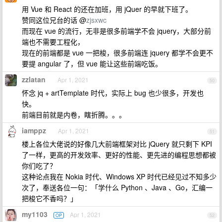
用 Vue 和 React 的还在加班，用 jQuer 的早就下班了。
赞同这位兄台的话 @
zjsxwc
而现在 vue 的流行，无非是很多前端学不会 jquery，大部分前
端也不需要工程化，
现在的前端都是 vue 一把梭，很多前端连 jquery 都学不会更不
要提 angular 了，但 vue 能让这些前端吃饭。
zzlatan
Apr 1, 2021
50
怀念 jq + artTemplate 时代，实际上 bug 也少很多，开发也
快。
前端目前就是内卷，瞎折腾。。。
iamppz
Apr 1, 2021
51
楼上各位大佬说的好像几大前端框架对比 jQuery 就只剩下 KPI
了一样，更高的开发效率、更好的性能、更先进的编程思想都被
你们吃了？
这种论点我在 Nokia 时代、Windows XP 时代已经见过不知多少
次了，奉送各位一句：「学什么 Python 、Java 、Go，汇编一
把梭它不香吗？」
my1103
Apr 1, 2021
OP
52