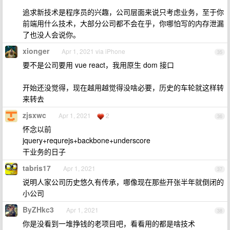
追求新技术是程序员的兴趣，公司层面来说只考虑业务，至于你
前端用什么技术，大部分公司都不会在乎，你哪怕写的内存泄漏
了也没人会说你。
xionger
Apr 1, 2021 via iPhone
35
要不是公司要用 vue react，我用原生 dom 接口
开始还没觉得，现在越用越觉得没啥必要，历史的车轮就这样转
来转去
zjsxwc
Apr 1, 2021
2
36
怀念以前
jquery+requrejs+backbone+underscore
干业务的日子
tabris17
Apr 1, 2021
37
说明人家公司历史悠久有传承，哪像现在那些开张半年就倒闭的
小公司
ByZHkc3
Apr 1, 2021
38
你是没看到一堆挣钱的老项目吧，看看用的都是啥技术