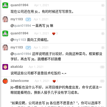
quan01994
Apr 1, 2021
6
现在公司还在用 jq 。有的时候还写写原生。
my1103
Apr 1, 2021
OP
7
@
quan01994
一直再写 jq 嘛
quan01994
Apr 1, 2021
3
8
@
my1103
面向工资编程。
my1103
Apr 1, 2021
OP
9
@
quan01994
这样说明底子比较好，向我这种菜鸟，框架都没
学好，再去写 jq，跳槽都不好跳槽
akakidz
Apr 1, 2021
10
说明这些公司都不是靠技术吃饭的 =.=
3dwelcome
Apr 1, 2021
1
11
jq+模板也没什么不好，从项目维护的角度出发，命令式语法一
眼就能看明白，换新人接手几乎没有学习成本。
"如果应聘，公司进去写 jq 各位愿不愿意去？"，你可以选择不