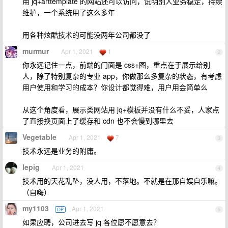
用 jq+arttemplate 的网站还可以访问，说明别人业务稳定，持续
维护，一个系统用了这么多年
用各种炫酷技术的可能没两年公司都没了
murmur
Apr 1, 2021
1
2
你永远记住一点，前端的门面是 css+图，重点在于展示给别
人，除了特别复杂的专业 app，你做那么多复杂的状态，有考虑
用户使用和学习的成本？你设计都觉得难，用户用会简单么
从这个角度看，展示类网站用 jq+模板并没有什么不妥，人家点
了直接换页面上了缓存和 cdn 也不会慢到哪里去
Vegetable
Apr 1, 2021
7
3
技术永远是业务的附庸。
lepig
Apr 1, 2021
4
技术用的天花乱坠，没人用，不落地。不就是在那自娱自乐嘛。
（自嗨）
my1103
Apr 1, 2021
OP
5
如果应聘，公司进去写 jq 各位愿不愿意去？