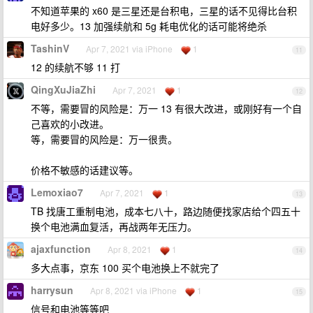
不知道苹果的 x60 是三星还是台积电，三星的话不见得比台积
电好多少。13 加强续航和 5g 耗电优化的话可能将绝杀
TashinV
Apr 7, 2021 via iPhone
1
11
12 的续航不够 11 打
QingXuJiaZhi
Apr 7, 2021
1
12
不等，需要冒的风险是：万一 13 有很大改进，或刚好有一个自
己喜欢的小改进。
等，需要冒的风险是：万一很贵。
价格不敏感的话建议等。
Lemoxiao7
Apr 7, 2021
1
13
TB 找唐工重制电池，成本七八十，路边随便找家店给个四五十
换个电池满血复活，再战两年无压力。
ajaxfunction
Apr 8, 2021
1
14
多大点事，京东 100 买个电池换上不就完了
harrysun
Apr 8, 2021 via iPhone
1
15
信号和电池等等吧