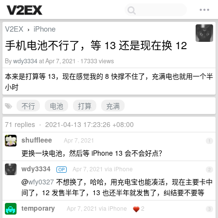
V2EX
iPhone
›
手机电池不行了，等 13 还是现在换 12
By
wdy3334
at Apr 7, 2021 · 17333 views
本来是打算等 13，现在感觉我的 8 快撑不住了，充满电也就用一个半
小时
不行
电池
打算
充满
71 replies
•
2021-04-13 17:23:26 +08:00
shuffleee
Apr 7, 2021
1
更换一块电池，然后等 iPhone 13 会不会好点？
wdy3334
Apr 7, 2021 via iPhone
OP
2
@
wfy0327
不想换了，哈哈，用充电宝也能凑活，现在主要卡中
间了，12 发售半年了，13 也还半年就发售了，纠结要不要等
temporary
Apr 7, 2021 via iPhone
2
3