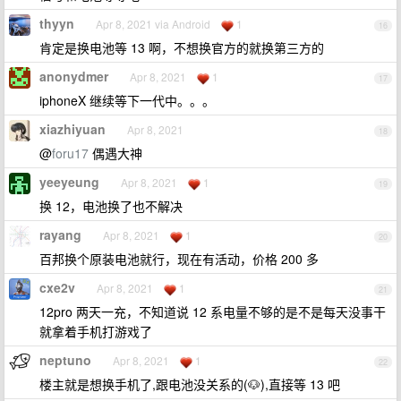
thyyn
Apr 8, 2021 via Android
1
16
肯定是换电池等 13 啊，不想换官方的就换第三方的
anonydmer
Apr 8, 2021
1
17
iphoneX 继续等下一代中。。。
xiazhiyuan
Apr 8, 2021
18
@
foru17
偶遇大神
yeeyeung
Apr 8, 2021
1
19
换 12，电池换了也不解决
rayang
Apr 8, 2021
1
20
百邦换个原装电池就行，现在有活动，价格 200 多
cxe2v
Apr 8, 2021
1
21
12pro 两天一充，不知道说 12 系电量不够的是不是每天没事干
就拿着手机打游戏了
neptuno
Apr 8, 2021
1
22
楼主就是想换手机了,跟电池没关系的(🐶),直接等 13 吧