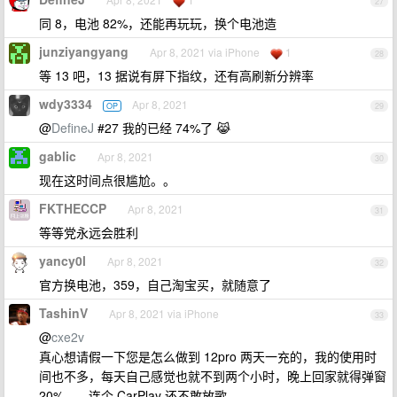
27
同 8，电池 82%，还能再玩玩，换个电池造
junziyangyang
Apr 8, 2021 via iPhone
1
28
等 13 吧，13 据说有屏下指纹，还有高刷新分辨率
wdy3334
Apr 8, 2021
OP
29
@
DefineJ
#27 我的已经 74%了 😹
gablic
Apr 8, 2021
30
现在这时间点很尴尬。。
FKTHECCP
Apr 8, 2021
31
等等党永远会胜利
yancy0l
Apr 8, 2021
32
官方换电池，359，自己淘宝买，就随意了
TashinV
Apr 8, 2021 via iPhone
33
@
cxe2v
真心想请假一下您是怎么做到 12pro 两天一充的，我的使用时
间也不多，每天自己感觉也就不到两个小时，晚上回家就得弹窗
20%……连个 CarPlay 还不敢放歌