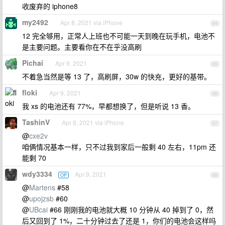
收废弃的 iphone8
my2492
Apr 8, 2021 via iPhone
64
12 完全够用，正常人上班也不可能一天到晚在玩手机，电池不
是主要问题。主要看你在不在乎没高刷
Pichai
Apr 9, 2021
65
不着急当然是等 13 了，高刷屏，30w 的快充，更好的基带。
floki
Apr 9, 2021
66
我 xs 的电池还有 77%，早都想换了，但是听说 13 香。
TashinV
Apr 9, 2021 via iPhone
67
@
cxe2v
咱俩情况基本一样，只不过我到家后一般剩 40 左右，11pm 还
能剩 70
wdy3334
Apr 9, 2021
OP
68
@
Martens
#58
@
upojzsb
#60
@
UBcai
#66 刚刚我的电池就大概 10 分钟从 40 掉到了 0，然
后又回到了 1%，二十分钟过去了还是 1，你们的电池会这样吗