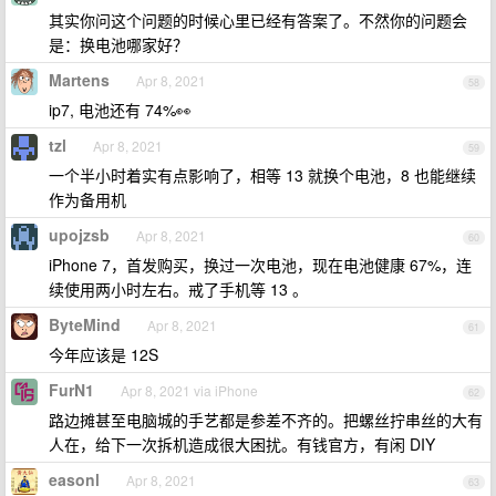
其实你问这个问题的时候心里已经有答案了。不然你的问题会
是：换电池哪家好？
Martens
Apr 8, 2021
58
ip7, 电池还有 74%👀
tzl
Apr 8, 2021
59
一个半小时着实有点影响了，相等 13 就换个电池，8 也能继续
作为备用机
upojzsb
Apr 8, 2021
60
iPhone 7，首发购买，换过一次电池，现在电池健康 67%，连
续使用两小时左右。戒了手机等 13 。
ByteMind
Apr 8, 2021
61
今年应该是 12S
FurN1
Apr 8, 2021 via iPhone
62
路边摊甚至电脑城的手艺都是参差不齐的。把螺丝拧串丝的大有
人在，给下一次拆机造成很大困扰。有钱官方，有闲 DIY
easonl
Apr 8, 2021
63