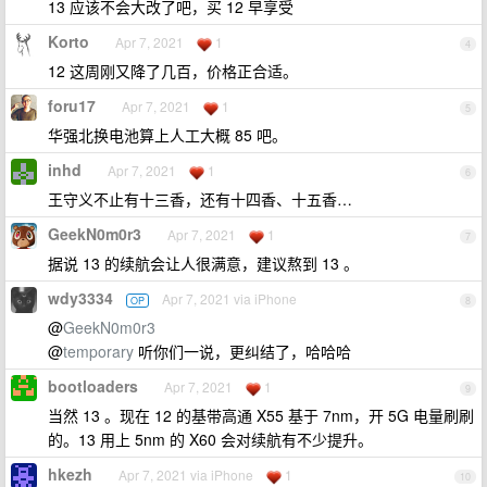
13 应该不会大改了吧，买 12 早享受
Korto
Apr 7, 2021
1
4
12 这周刚又降了几百，价格正合适。
foru17
Apr 7, 2021
1
5
华强北换电池算上人工大概 85 吧。
inhd
Apr 7, 2021
1
6
王守义不止有十三香，还有十四香、十五香…
GeekN0m0r3
Apr 7, 2021
1
7
据说 13 的续航会让人很满意，建议熬到 13 。
wdy3334
Apr 7, 2021 via iPhone
OP
8
@
GeekN0m0r3
@
temporary
听你们一说，更纠结了，哈哈哈
bootloaders
Apr 7, 2021
1
9
当然 13 。现在 12 的基带高通 X55 基于 7nm，开 5G 电量刷刷
的。13 用上 5nm 的 X60 会对续航有不少提升。
hkezh
Apr 7, 2021 via iPhone
1
10