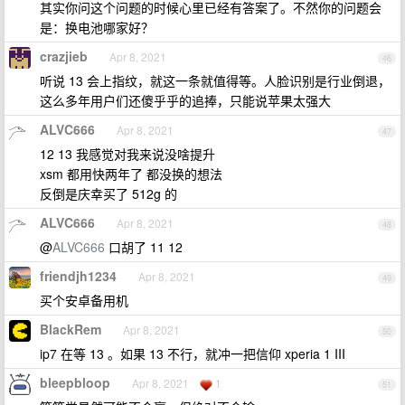
其实你问这个问题的时候心里已经有答案了。不然你的问题会
是：换电池哪家好？
crazjieb
Apr 8, 2021
46
听说 13 会上指纹，就这一条就值得等。人脸识别是行业倒退，
这么多年用户们还傻乎乎的追捧，只能说苹果太强大
ALVC666
Apr 8, 2021
47
12 13 我感觉对我来说没啥提升
xsm 都用快两年了 都没换的想法
反倒是庆幸买了 512g 的
ALVC666
Apr 8, 2021
48
@
ALVC666
口胡了 11 12
friendjh1234
Apr 8, 2021
49
买个安卓备用机
BlackRem
Apr 8, 2021
50
ip7 在等 13 。如果 13 不行，就冲一把信仰 xperia 1 III
bleepbloop
Apr 8, 2021
1
51