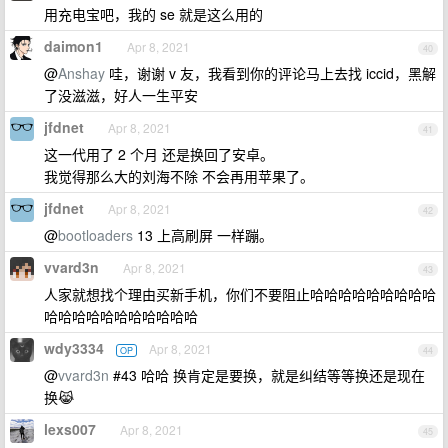
用充电宝吧，我的 se 就是这么用的
daimon1
Apr 8, 2021
40
@
Anshay
哇，谢谢 v 友，我看到你的评论马上去找 iccid，黑解
了没滋滋，好人一生平安
jfdnet
Apr 8, 2021
41
这一代用了 2 个月 还是换回了安卓。
我觉得那么大的刘海不除 不会再用苹果了。
jfdnet
Apr 8, 2021
42
@
bootloaders
13 上高刷屏 一样蹦。
vvard3n
Apr 8, 2021
43
人家就想找个理由买新手机，你们不要阻止哈哈哈哈哈哈哈哈哈
哈哈哈哈哈哈哈哈哈哈哈
wdy3334
Apr 8, 2021
OP
44
@
vvard3n
#43 哈哈 换肯定是要换，就是纠结等等换还是现在
换😹
lexs007
Apr 8, 2021
45