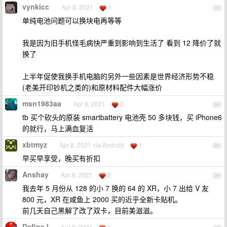
vynkicc
Apr 8, 2021
1
23
单纯电池问题可以换块电再等等
我是因为旧手机怪毛病快严重到影响到生活了 看到 12 降价了就
换了
上半年促使我换手机电脑的另外一些因素是世界经济形势不稳
(老美开印钞机之类的)和原材料配件大幅涨价
msn1983aa
Apr 8, 2021
2
24
tb 买个砍头的原装 smartbattery 电池壳 50 多块钱，买 iPhone6
的就行，马上满血复活
xbtmyz
Apr 8, 2021 via Android
1
25
早买早享受，晚买有折扣
Anshay
Apr 8, 2021
2
26
我去年 5 月份从 128 的小 7 换的 64 的 XR，小 7 出给 V 友
800 元，XR 在咸鱼上 2000 买的近乎全新卡贴机。
前几天自己黑解了改了双卡，目前美滋滋。
DefineJ
Apr 8, 2021
1