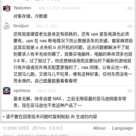
Yadomin
May 12, 2021 via Android
82
对象存储，冷数据
linxijun
May 12, 2021
83
还有就是硬盘老化是肯定有损耗的，还有 ups 紧急电源也必须
要有，ups 在 nas 断电情况下防止数据丢失的关键，搬家麻烦些
这其实就是 a 点关机 b 点开机的问题，这点问题都解决不了就
别要求人有羊毛给你薅了，就像买电脑样，电脑的寿命顶多也就
3-8 年，过了就过了，你还想继续用而且要玩时下最新的游戏就
只有升级或另外再买配置更强的了，nas 同理，公有云也一样，
又想马儿跑，又想马儿不吃草，哪有这种好事，任何东西没有一
劳永逸的，自己掂量掂量看看看吧
optimus
Apr 3, 2022
84
基本无解，除非自建 NAS ，之前无限容量的亚马逊网盘非常
贵，现在亚马逊也不卖这种产品了~~
• 请不要在回答技术问题时复制粘贴 AI 生成的内容
© 2026 V2EX · 257ms · 3.9.8.5
About
·
Language