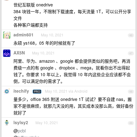
世纪互联版 onedrive
384 块钱一年，不限制下载速度，每天流量 1T，可以公开分享
文件
各种客户端都支持
admin601
May 10, 2021
46
永硕 ys168，05 年的时候就有了
AX5N
May 10, 2021
47
阿里、华为、amazon 、google 都会提供类似的服务吧，再消
费级一点的有 google 、dropbox 、mega，就看你出不出得起
钱了。你要求 10 年以上，我觉得 10 年内这些企业应该都不会
倒，可以满足你的需求了。
itechify
May 10, 2021 via Android
PRO
48
量多少，office 365 附送 onedrive 1T 试试？要不自建 nas，搬
家不是很麻烦，就那几天没的用，其实成本没那么高，做好备份
就好了
lsylsy2
May 10, 2021
49
@
pcbl