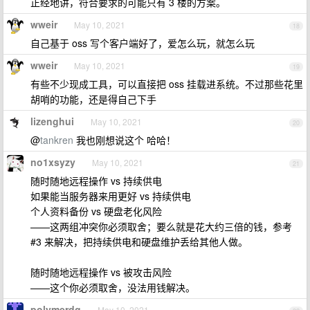
正经地讲，符合要求的可能只有 3 楼的方案。
wweir
May 10, 2021
18
自己基于 oss 写个客户端好了，爱怎么玩，就怎么玩
wweir
May 10, 2021
19
有些不少现成工具，可以直接把 oss 挂载进系统。不过那些花里
胡哨的功能，还是得自己下手
lizenghui
May 10, 2021
20
@
tankren
我也刚想说这个 哈哈！
no1xsyzy
May 10, 2021
21
随时随地远程操作 vs 持续供电
如果能当服务器来用更好 vs 持续供电
个人资料备份 vs 硬盘老化风险
——这两组冲突你必须取舍；要么就是花大约三倍的钱，参考
#3 来解决，把持续供电和硬盘维护丢给其他人做。
随时随地远程操作 vs 被攻击风险
——这个你必须取舍，没法用钱解决。
polymerdg
May 10, 2021