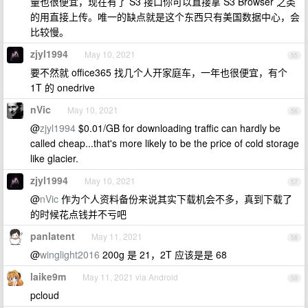
量也很便宜，现在有了 S3 接口你可以直接拿 S3 Browser 之类
的用直接上传。唯一的缺点就是这个东西只有美国数据中心，会
比较慢。
zjyl1994
May 10, 2021
55
要不然就 office365 找几个人开家庭车，一年也很便宜，有个
1T 的 onedrive
nVic
May 10, 2021
56
@
zjyl1994
$0.01/GB for downloading traffic can hardly be
called cheap...that's more likely to be the price of cold storage
like glacier.
zjyl1994
May 10, 2021
57
@
nVic
作为个人资料备份来说其实下载机会不多，真到下载了
的时候花点钱并不亏吧
panlatent
May 11, 2021
58
@
winglight2016
200g 是 21，2T 应该是是 68
laike9m
May 11, 2021 via Android
59
pcloud