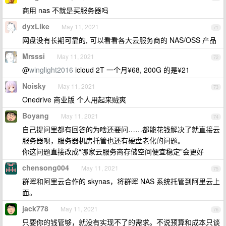
商用 nas 不就是买服务器吗
dyxLike
May 11, 2021
71
网盘没有长期可靠的, 可以看看各大云服务商的 NAS/OSS 产品
Mrsssi
May 11, 2021
72
@
winglight2016
icloud 2T 一个月¥68, 200G 的是¥21
Noisky
May 11, 2021
73
Onedrive 商业版 个人用起来贼爽
Boyang
May 11, 2021
74
自己提问里都有回答的为啥还要问……都能花钱解决了就直接云
服务器呗，服务器机房托管也还有硬盘老化的问题。
你这问题直接改成“哪家云服务商存储空间便宜稳定”会更好
chensong004
May 11, 2021
75
群晖和阿里云合作的 skynas，将群晖 NAS 系统托管到阿里云上
面。
jack778
May 11, 2021
76
只要你的钱管够，就没有实现不了的需求。不说预算和成本只谈