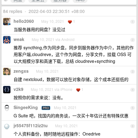
84 replies
•
2022-04-03 22:30:51 +08:00
hello2060
May 10, 2021
1
1
当服务器用的网盘？没见过
weak
May 10, 2021 via Android
2
推荐 syncthing,作为同步盘，同步到服务器作为中介，其他的作
用客户端,cloudreve，这个作为网盘，分享文件，挂载 OSS 可
以大规模分享和高速下载，总结 cloudreve+syncthing
zengxs
May 10, 2021
3
自建 nextcloud，数据可以放在对象存储，这个成本还挺低的
v2k9
May 10, 2021 via iPhone
1
4
按照你的需求来说：没有。
SingeeKing
May 10, 2021
PRO
5
G Suite 吧，找国内的商务谈，一次买十年估计还有特殊优惠
jr55475f112iz2tu
May 10, 2021
6
个人资料备份，随时随地远程操作：Onedrive