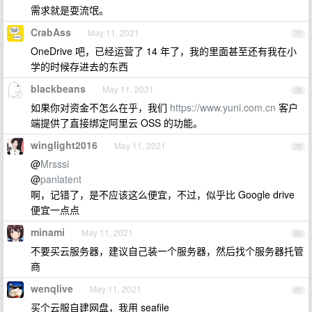
需求就是耍流氓。
CrabAss
May 11, 2021
77
OneDrive 吧，已经运营了 14 年了，我的里面甚至还有我在小
学的时候存进去的东西
blackbeans
May 11, 2021
78
如果你对资金不怎么在乎，我们
https://www.yuni.com.cn
客户
端提供了直接绑定阿里云 OSS 的功能。
winglight2016
May 11, 2021
79
@
Mrsssi
@
panlatent
啊，记错了，是不应该这么便宜，不过，似乎比 Google drive
便宜一点点
minami
May 11, 2021
80
不要买云服务器，建议自己装一个服务器，然后找个服务器托管
商
wenqlive
May 11, 2021
81
买个云服自建网盘，我用 seafile