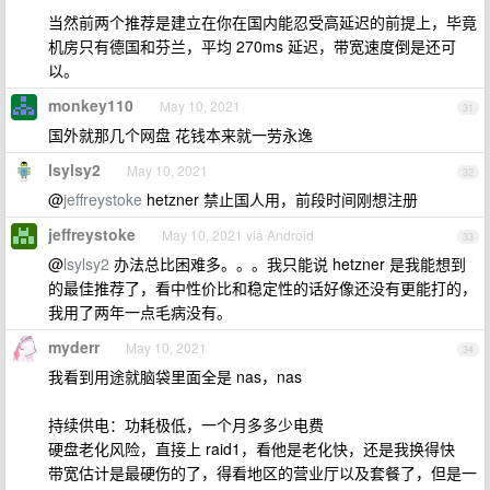
当然前两个推荐是建立在你在国内能忍受高延迟的前提上，毕竟
机房只有德国和芬兰，平均 270ms 延迟，带宽速度倒是还可
以。
monkey110
May 10, 2021
31
国外就那几个网盘 花钱本来就一劳永逸
lsylsy2
May 10, 2021
32
@
jeffreystoke
hetzner 禁止国人用，前段时间刚想注册
jeffreystoke
May 10, 2021 via Android
33
@
lsylsy2
办法总比困难多。。。我只能说 hetzner 是我能想到
的最佳推荐了，看中性价比和稳定性的话好像还没有更能打的，
我用了两年一点毛病没有。
myderr
May 10, 2021
34
我看到用途就脑袋里面全是 nas，nas
持续供电：功耗极低，一个月多多少电费
硬盘老化风险，直接上 raid1，看他是老化快，还是我换得快
带宽估计是最硬伤的了，得看地区的营业厅以及套餐了，但是一