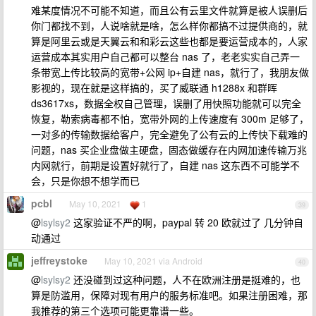
难某度情况不可能不知道，而且公有云里文件就算是被人误删后
你门都找不到，人说啥就是啥，怎么样你都搞不过提供商的，就
算是阿里云或是天翼云和和彩云这些也都是要运营成本的，人家
运营成本其实用户自己都可以整台 nas 了，老老实实自己弄一
条带宽上传比较高的宽带+公网 ip+自建 nas，就行了，我朋友做
影视的，现在就是这样搞的，买了威联通 h1288x 和群晖
ds3617xs，数据全权自己管理，误删了用快照功能就可以完全
恢复，勒索病毒都不怕，宽带外网的上传速度有 300m 足够了，
一对多的传输数据给客户，完全避免了公有云的上传快下载难的
问题，nas 买企业盘做主硬盘，固态做缓存在内网加速传输万兆
内网就行，前期是设置好就行了，自建 nas 这东西不可能学不
会，只是你想不想学而已
pcbl
May 10, 2021
1
39
@
lsylsy2
这家验证不严的啊，paypal 转 20 欧就过了 几分钟自
动通过
jeffreystoke
May 10, 2021 via Android
40
@
lsylsy2
还没碰到过这种问题，人不在欧洲注册是挺难的，也
算是防滥用，保障对现有用户的服务标准吧。如果注册困难，那
我推荐的第三个选项可能更靠谱一些。