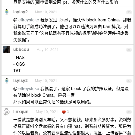
旦是支持的(能申请到公网 ip)，搬家什么的又有什么影响
lsylsy2
May 10, 2021
35
@
jeffreystoke
我是发过 ticket，确认他 block from China，那我
就算用手段成功注册了，他也可以以违法为理由 ban 掉我，对
我来说无异于“这台机器有不容忽视的概率随时突然硬件报废丢
失数据”。
ubbcou
May 10, 2021
36
- NAS
- OSS
TAT
lsylsy2
May 10, 2021
37
@
jeffreystoke
我搞混了，这家 block 了我的护照认证，但是没
有明确说 block China，是另一家。
那么如果可以正常认证的话还是可以用的。
linxijun
May 10, 2021
3
38
一看就是想薅别人羊毛，又不想花钱，哪来那么多好事，资料数
据真正能够全盘掌握的只有自建 nas，别看前期投资大，那是为
你的以后着想，公有云网盘流动性都很大，况且，上传容易下载