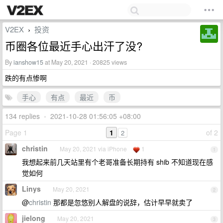
V2EX
投资
›
币圈各位最近手心出汗了没?
By
ianshow15
at May 20, 2021 · 20825 views
跌的有点惨啊
手心
有点
最近
币
134 replies
•
2021-10-28 01:56:05 +08:00
Page 1
1
of 2
2
christin
May 20, 2021 via iPhone
1
1
我想起来前几天站里有个老哥准备长期持有 shib 不知道现在感
觉如何
Linys
May 20, 2021
2
@
christin
那都是忽悠别人解盘的说辞，估计早早就卖了
jielong
May 20, 2021
3