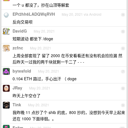
一个 u 都没了，抄在山顶等解套
EPr2hh6LADQWqRVH
May 20, 2021 via Android
4
反向交易呗
DavidG
May 20, 2021
5
短期波动 都坐下 /doge
zcfnc
May 20, 2021
6
上周全部套现了 留了 2000 在币安看看还有没有机会捡捡漏 然
后昨天一过我的两千块就剩一千二了 - - -
bytesfold
May 20, 2021
7
0.104 ETH 路过，手心出汗 （ doge
JRay
May 20, 2021
8
昨天上午空仓了
Tink
May 20, 2021
9
我昨晚 11 点抄了个 shib 的底，800 抄的，没想到今天早上起来
还在 1000 下面徘徊。。
Fx8m
May 20, 2021