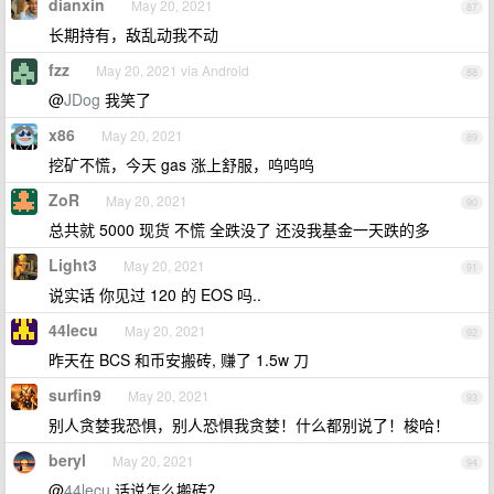
dianxin
May 20, 2021
87
长期持有，敌乱动我不动
fzz
May 20, 2021 via Android
88
@
JDog
我笑了
x86
May 20, 2021
89
挖矿不慌，今天 gas 涨上舒服，呜呜呜
ZoR
May 20, 2021
90
总共就 5000 现货 不慌 全跌没了 还没我基金一天跌的多
Light3
May 20, 2021
91
说实话 你见过 120 的 EOS 吗..
44lecu
May 20, 2021
92
昨天在 BCS 和币安搬砖, 赚了 1.5w 刀
surfin9
May 20, 2021
93
别人贪婪我恐惧，别人恐惧我贪婪！什么都别说了！梭哈！
beryl
May 20, 2021
94
@
44lecu
话说怎么搬砖？