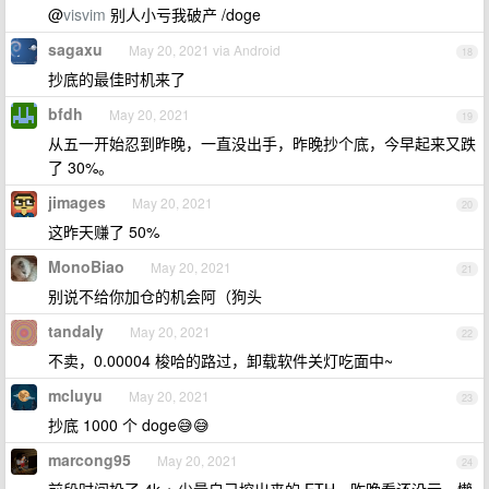
@
visvim
别人小亏我破产 /doge
sagaxu
May 20, 2021 via Android
18
抄底的最佳时机来了
bfdh
May 20, 2021
19
从五一开始忍到昨晚，一直没出手，昨晚抄个底，今早起来又跌
了 30%。
jimages
May 20, 2021
20
这昨天赚了 50%
MonoBiao
May 20, 2021
21
别说不给你加仓的机会阿（狗头
tandaly
May 20, 2021
22
不卖，0.00004 梭哈的路过，卸载软件关灯吃面中~
mcluyu
May 20, 2021
23
抄底 1000 个 doge😅😅
marcong95
May 20, 2021
24