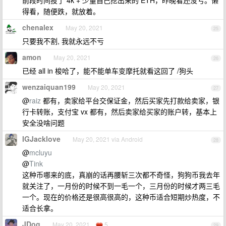
前段时间投了 4k + 少量自己挖出来的 ETH，昨晚看还没亏。懒
得看，随便跌，就放着。
chenalex
May 20, 2021
25
只要我不割, 我就永远不亏
amon
May 20, 2021
26
已经 all in 梭哈了，能不能单车变摩托就看这回了 /狗头
wenzaiquan199
May 20, 2021
27
@
raiz
都有，卖家给平台交保证金，然后买家先打款给卖家，银
行卡转账，支付宝 vx 都有，然后卖家给买家的账户转，基本上
安全没啥问题
IGJacklove
May 20, 2021 via Android
28
@
mcluyu
@
Tink
这种币哪来的底，真崩的话再腰斩三次都不奇怪，狗狗币我去年
就关注了，一月份的时候不到一毛一个，三月份的时候才两三毛
一个。现在的价格还是很高很高的，这种币适合短期炒热度，不
适合长拿。
JDog
May 20, 2021
5
29