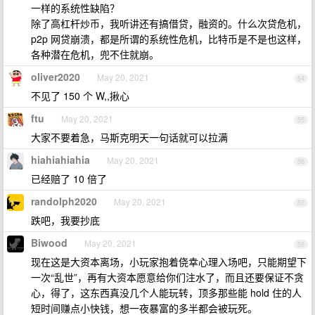
一样的系统性缺陷？
除了高杠杆炒币，我听讲还有搞借贷，融资的。什么次贷危机，
p2p 网贷崩溃，都是所谓的系统性危机，比特币是不是也这样，
各种潜在危机，兜不住就崩。
oliver2020
May 20, 2021
54
不见了 150 个 W,,揪心
ftu
May 20, 2021
55
大家不要着急，马斯克明天一句话就可以拉满
hiahiahiahia
May 20, 2021
56
已经赔了 10 倍了
randolph2020
May 20, 2021
57
跌吧，我要抄底
Biwood
May 20, 2021
58
现在这是大资本离场，小玩家抱着侥幸心理入场吧，只能期望下
一次“乱世”，再有大资本愿意给你们注水了，而且还要保证不贪
心，得了，这东西真没几个人能玩转，顶多那些能 hold 住的人
短时间赚点小快钱，想一夜暴富的多半都会被玩死。