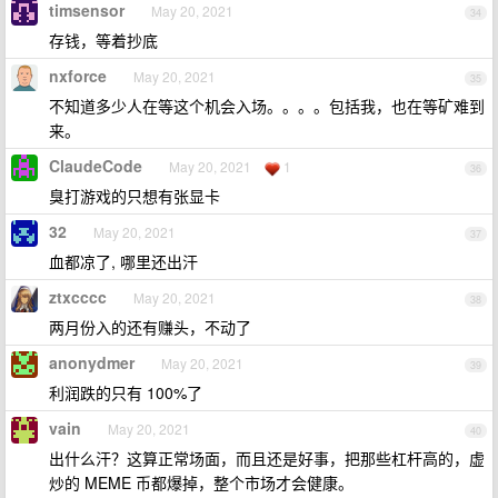
timsensor
May 20, 2021
34
存钱，等着抄底
nxforce
May 20, 2021
35
不知道多少人在等这个机会入场。。。。包括我，也在等矿难到
来。
ClaudeCode
May 20, 2021
1
36
臭打游戏的只想有张显卡
32
May 20, 2021
37
血都凉了, 哪里还出汗
ztxcccc
May 20, 2021
38
两月份入的还有赚头，不动了
anonydmer
May 20, 2021
39
利润跌的只有 100%了
vain
May 20, 2021
40
出什么汗？这算正常场面，而且还是好事，把那些杠杆高的，虚
炒的 MEME 币都爆掉，整个市场才会健康。