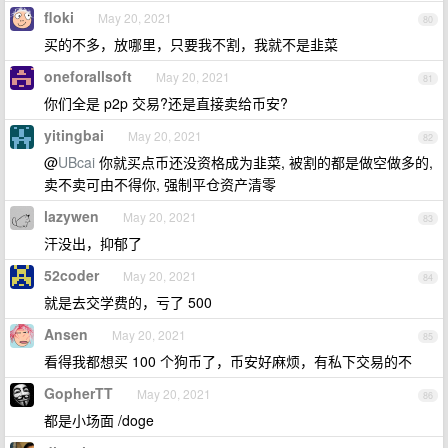
floki
May 20, 2021
80
买的不多，放哪里，只要我不割，我就不是韭菜
oneforallsoft
May 20, 2021
81
你们全是 p2p 交易?还是直接卖给币安?
yitingbai
May 20, 2021
82
@
UBcai
你就买点币还没资格成为韭菜, 被割的都是做空做多的,
卖不卖可由不得你, 强制平仓资产清零
lazywen
May 20, 2021
83
汗没出，抑郁了
52coder
May 20, 2021
84
就是去交学费的，亏了 500
Ansen
May 20, 2021
85
看得我都想买 100 个狗币了，币安好麻烦，有私下交易的不
GopherTT
May 20, 2021
86
都是小场面 /doge