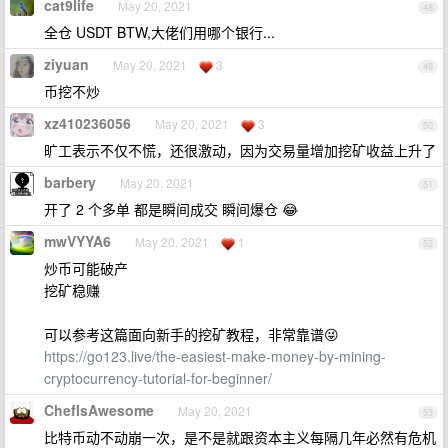
cat9life
May 20, 2021
48
全仓 USDT BTW,大佬们用哪个银行...
ziyuan
May 20, 2021
3
49
币挖不炒
xz410236056
May 20, 2021
3
50
旷工表示不仅不慌，还很激动，因为交易量增加挖矿收益上升了
barbery
May 20, 2021
51
开了 2 个多单 都是瞬间成交 瞬间爆仓 😂
mwVYYA6
May 20, 2021
1
52
炒币可能破产
挖矿稳赚
可以参考这篇面向新手的挖矿教程，非常靠谱😜
https://go123.live/the-easiest-make-money-by-mining-
cryptocurrency-tutorial-for-beginner/
ChefIsAwesome
May 20, 2021
53
比特币动不动崩一次，是不是就跟资本主义每隔几年必然有危机