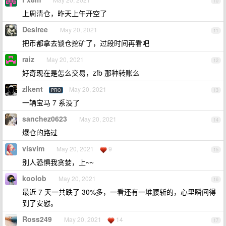
10
上周清仓，昨天上午开空了
Desiree
May 20, 2021
11
把币都拿去锁仓挖矿了，过段时间再看吧
raiz
May 20, 2021
12
好奇现在是怎么交易，zfb 那种转账么
zlkent
May 20, 2021
PRO
13
一辆宝马 7 系没了
sanchez0623
May 20, 2021
14
爆仓的路过
visvim
May 20, 2021
9
15
别人恐惧我贪婪，上~~
koolob
May 20, 2021
16
最近 7 天一共跌了 30%多，一看还有一堆腰斩的，心里瞬间得
到了安慰。
Ross249
May 20, 2021
14
17