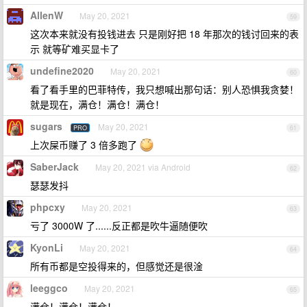
AllenW
May 20, 2021
59
这次本来就没有投钱进去 只是刚好把 18 年那次的钱讨回来的表
示 就等矿难买显卡了
undefine2020
May 20, 2021
60
看了看手里的巴菲特传，我只想喊出那句话：别人恐惧我贪婪！
就是现在，满仓！满仓！满仓！
sugars
May 20, 2021
PRO
61
上次屎币赚了 3 倍多跑了
SaberJack
May 20, 2021 via Android
62
瑟瑟发抖
phpcxy
May 20, 2021
63
亏了 3000W 了......反正都是吹牛逼随便吹
KyonLi
May 20, 2021
64
所有币都是空投得来的，但感觉还是很淦
leeggco
May 20, 2021
65
满仓！满仓！满仓！