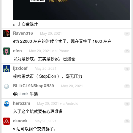
。手心全是汗
Raven316
May 20, 2021
74
eth 22000 左右的时候全卖了，现在又挖了 1600 左右
efen
May 20, 2021 via iPhone
75
以为是抄底，其实是抄家，已爆仓
ljzxloaf
May 20, 2021
76
梭哈屠龙币（ StopElon ），毫无压力
BL1tCL9N5bspXB39
May 20, 2021
77
@
plumk
牛逼
herozzm
May 20, 2021 via Android
78
入了这个坑就要有心理准备
ckaock
May 20, 2021
79
v 站可以组个交流群了，