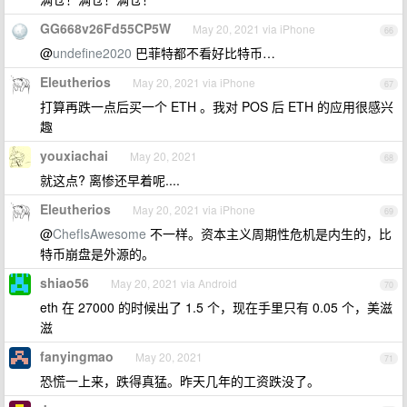
GG668v26Fd55CP5W
May 20, 2021 via iPhone
66
@
undefine2020
巴菲特都不看好比特币…
Eleutherios
May 20, 2021 via iPhone
67
打算再跌一点后买一个 ETH 。我对 POS 后 ETH 的应用很感兴
趣
youxiachai
May 20, 2021
68
就这点? 离惨还早着呢....
Eleutherios
May 20, 2021 via iPhone
69
@
ChefIsAwesome
不一样。资本主义周期性危机是内生的，比
特币崩盘是外源的。
shiao56
May 20, 2021 via Android
70
eth 在 27000 的时候出了 1.5 个，现在手里只有 0.05 个，美滋
滋
fanyingmao
May 20, 2021
71
恐慌一上来，跌得真猛。昨天几年的工资跌没了。