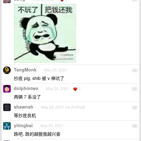
TangMonk
May 20, 2021
30
抄底 pig, shib 被 v 神坑了
dolphintwo
May 20, 2021
3
31
两辆 7 系没了
shawnsh
May 20, 2021 via Android
32
等抄底良机
yitingbai
May 20, 2021
33
跌吧, 跌的越狠我越兴奋