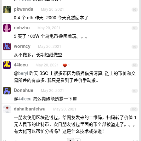
pkwenda
May 20, 2021
95
0.4 个 eth 昨天 -2000 今天竟然回本了
richzhu
May 20, 2021
96
5 买了 100W 个乌龟币😂囤着玩。。。
wormcy
May 20, 2021
97
从不做多，长期短线做空
44lecu
May 20, 2021
1
98
@
beryl
昨天 BSC 上很多币因为质押借贷清算, 链上的币价和交
易所差的有点多. 我只是看到了差价手动搬..
Donahue
May 20, 2021
99
@
44lecu
怎么搬砖能透露一下嘛
dahaibanfeiwu
May 20, 2021
100
一朋友使用区块链钱包，给网友发来的二维码，扫码转了价值 1
元人民币的比特币，次日朋友钱包里面的币全部被盗走了。。。
有大佬可以帮忙分析吗？这是什么技术或渠道！