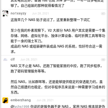
其实电费还好，普通 nas 也就 30w 多一点，一年一百多电费足
够了。自己组装的那种就得看情况了
no1xsyzy
Jun 28, 2021
47
这我早几个 NAS 贴子说过了，这里重新整理一下词汇
至少在我的朴素观察下，V2 大部分 NAS 用户其实是需要一个集
存储、网络、虚拟化平台、独体计算设备、临时折腾工具等等功
能于一身的瑞士军刀。
成品的 NAS 或组装硬件装成品 NAS 的系统，恰好符合这一需
求。
clf
Jun 28, 2021
48
NAS 又不止是 NAS，还跑了智能家居的中控，跑了同步程序，
跑了密码管理服务等等。
然后 NAS，比如群晖等，还是能够提供稳定的穿透能力的，虽
然自己搭建的也稳定，但对非程序员来说是一种需要学习成本的
东西。
emberzhang
Jun 28, 2021
49
@
lychs1998
你说的是服务器不是 NAS 。家用 NAS 根本就是伪