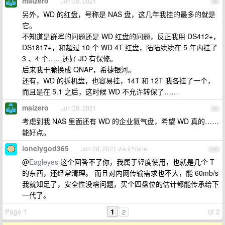
maizero
Jun 28, 2021
98
另外，WD 的红盘，号称是 NAS 盘，这几年我挂的最多的就是
它。
不知道是群晖的问题还是 WD 红盘的问题，反正我用 DS412+，
DS1817+，和超过 10 个 WD 4T 红盘，陆陆续续在 5 年内挂了
3 、4 个……还好 JD 有保修。
后来我干脆换成 QNAP，希捷银河。
还有，WD 的拆机盘，也容易挂，14T 和 12T 我各挂了一个，
而且是在 5.1 之后，这时候 WD 不允许转保了……
maizero
Jun 28, 2021
99
考虑到我 NAS 里面还有 WD 的企业氦气盘，希望 WD 真的……
能好点。
lonelygod365
Jun 28, 2021 via iPhone
100
@
Eagleyes
这个回答不了你，我属于轻度使用，也就是几个 T
的东西，还经常清理。 而且对内网传输需求也不大，能 60mb/s
我就知足了，安全性没啥问题，买个四盘位的估计都能传承给下
一代了。
Page 1
1
of 2
2