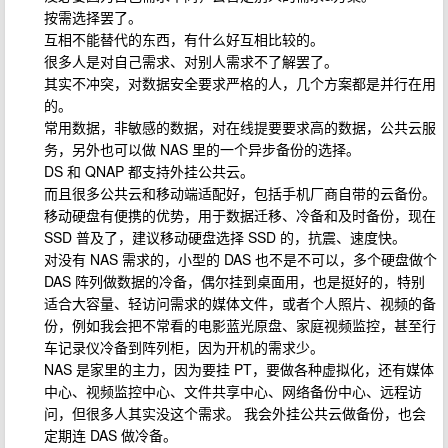
按需选择罢了。
互相不能替代的东西，有什么好互相比较的。
很多人是对自己需求、对别人需求不了解罢了。
其实不冲突，对数据安全要求严格的人，几个方案都是并行在用
的。
常用数据，非敏感的数据，对在线提要要求高的数据，公共云服
务，另外也可以做 NAS 里的一个异步备份的选择。
DS 和 QNAP 都支持外挂公共云。
而且很多公共云和移动端适配好，包括手机厂商自带的云备份。
移动硬盘有便携的优势，用于数据迁移、冷备和及时备份，现在
SSD 普及了，建议移动硬盘选择 SSD 的，抗震、速度快。
对没有 NAS 需求的，小型的 DAS 也不是不可以，多个硬盘做个
DAS 阵列做数据的冷备，偶尔挂到桌面用，也是挺好的，特别
适合大容量、轻访问需求的媒体文件，或者个人照片、视频的备
份，例如我会把不常看的电影蓝光原盘、家庭视频监控，甚至行
车记录仪冷备到阵列柜，因为开机的需求少。
NAS 是家里的主力，因为要挂 PT，要做各种虚拟化，还有媒体
中心、视频监控中心、文件共享中心、网络备份中心、远程访
问，但很多人其实没这个需求。 我会外挂公共云做备份，也会
定期连 DAS 做冷备。