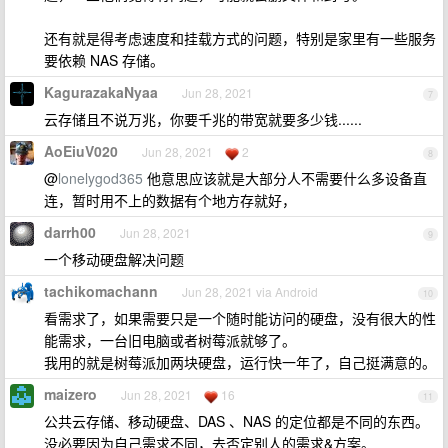
还有就是得考虑速度和挂载方式的问题，特别是家里有一些服务
要依赖 NAS 存储。
KagurazakaNyaa
Jun 28, 2021
7
云存储且不说万兆，你要千兆的带宽就要多少钱......
AoEiuV020
Jun 28, 2021
2
8
@
lonelygod365
他意思应该就是大部分人不需要什么多设备直
连，暂时用不上的数据有个地方存就好，
darrh00
Jun 28, 2021
9
一个移动硬盘解决问题
tachikomachann
Jun 28, 2021 via Android
10
看需求了，如果需要只是一个随时能访问的硬盘，没有很大的性
能需求，一台旧电脑或者树莓派就够了。
我用的就是树莓派加两块硬盘，运行快一年了，自己挺满意的。
maizero
Jun 28, 2021
16
11
公共云存储、移动硬盘、DAS 、NAS 的定位都是不同的东西。
没必要因为自己需求不同，去否定别人的需求&方案。