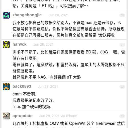
话，关键词是「 PT 站」，可以搜索了解～
zhangchongjie
Jun 28, 2021
30
我不放心把自己的数据交给别人，不管是 nas 还是云储存，即
使是号称不偷窥隐私，你也不清楚运营商是否会劫持，所以我现
在都是自己写接口服务，图片信息全部加密解密 /发送接收
harwck
Jun 28, 2021
31
需求不同罷了，比如我要在家裏偶爾看看 BD 碟，80G 一張，雲
儲存有什麼用。
電費就算了，這麼點錢，相當於沒有，屋頂上的太陽能板都不只
發這麼點電。
雖然我也不用 NAS，有好幾個 8T 大盤
back0893
Jun 28, 2021
32
emm 不贵啊.
我直接把笔记本改了改.
linux 加个硬盘的视频.
aptupdate
Jun 28, 2021 via iPhone
33
几百块的工控机虚拟 OMV 或者 OpenWrt 装个 fileBrowser 然后