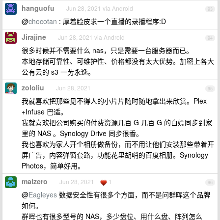
hanguofu
Jun 28, 2021 via Android
93
@
chocotan
: 厚着脸皮求一个直播的录播程序:D
Jirajine
Jun 28, 2021 via Android
94
很多时候并不需要什么 nas，只是需要一台服务器而已。
本地存储可靠性、可维护性、价格都没有太大优势。加密上各大
公有云的 s3 一劳永逸。
zololiu
Jun 28, 2021
95
我就喜欢把那些见不得人的小片片随时随地拿出来欣赏。Plex
+Infuse 巴适。
我就喜欢把公司购买的付费资源几百 G 几百 G 的白嫖同步到家
里的 NAS 。Synology Drive 同步很香。
我也喜欢为家人开个相册做备份，而不用让他们安装那些带着开
屏广告，内容弹窗套路，功能花里胡哨的百度相册。Synology
Photos，简单好用。
maizero
Jun 28, 2021
1
96
@
Eagleyes
数据安全性有很多个方面，而不是问群晖这个品牌
如何。
群晖也有很多型号的 NAS，多少盘位、用什么盘、阵列怎么