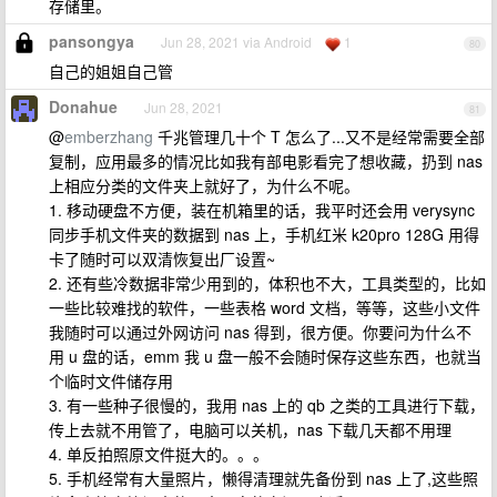
存储里。
pansongya
Jun 28, 2021 via Android
1
80
自己的姐姐自己管
Donahue
Jun 28, 2021
81
@
emberzhang
千兆管理几十个 T 怎么了...又不是经常需要全部
复制，应用最多的情况比如我有部电影看完了想收藏，扔到 nas
上相应分类的文件夹上就好了，为什么不呢。
1. 移动硬盘不方便，装在机箱里的话，我平时还会用 verysync
同步手机文件夹的数据到 nas 上，手机红米 k20pro 128G 用得
卡了随时可以双清恢复出厂设置~
2. 还有些冷数据非常少用到的，体积也不大，工具类型的，比如
一些比较难找的软件，一些表格 word 文档，等等，这些小文件
我随时可以通过外网访问 nas 得到，很方便。你要问为什么不
用 u 盘的话，emm 我 u 盘一般不会随时保存这些东西，也就当
个临时文件储存用
3. 有一些种子很慢的，我用 nas 上的 qb 之类的工具进行下载，
传上去就不用管了，电脑可以关机，nas 下载几天都不用理
4. 单反拍照原文件挺大的。。。
5. 手机经常有大量照片，懒得清理就先备份到 nas 上了,这些照