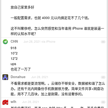
放自己家里多好
一般配置需求，也就 4000 元以内搞定花不了几个钱。
这不叫奢侈吧，怎么突然感觉和当年谁用 iPhone 谁就是装逼一
样的认知水平呢？
CHN
Jun 28, 2021 via iPhone
44
918
10*2
12*2
ups
也花了一万了
Donahue
Jun 28, 2021
45
不看需求都是耍流氓啊。。云储存不够安全，数据被和谐了怎么
办。还有千兆内网备份手机数据很方便。简单文件共享+网盘功
能，用不了几百块，加上是刚需，没有说奢侈的。
wlh
Jun 28, 2021
46