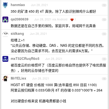
hanmiao
Jun 28, 2021
12
350 的矿渣 450 的 4T 真快，除了人脸识别辣鸡什么都好
qa2080639
Jun 28, 2021 via Android
1
13
数据还是在自己手里的保险。家庭共享，局域网千兆真香
sidkang
Jun 28, 2021
14
给楼上+1
"公共云存储、移动硬盘、DAS 、NAS 的定位都是不同的东西。
没必要因为自己需求不同，去否定别人的需求&方案。"
mxT52CRuqR6o5
Jun 28, 2021
15
被百度云的价格惯坏了（百度云那价格自然也提供不了啥优质服
务），好用的云存储也不便宜的
MrYELiex
Jun 28, 2021
16
HGST 8T 硬盘 价格按 1000 算(去年最低 850 目前 1100)
阿里云按归档算 0.033/GB/月 8T 的存储 0.033*1000*8 = 264
对比硬盘价格来说 机器电费都是小钱