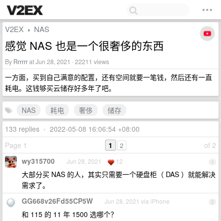
V2EX
NAS
›
感觉 NAS 也是一个很奢侈的东西
By
Rrrrrr
at Jun 28, 2021 · 22211 views
一方面，买到自己满意的配置，还有空间就要一笔钱，然后还有一直
耗电。这钱够买云储存好多年了吧。
NAS
耗电
奢侈
储存
133 replies
•
2022-05-08 16:06:54 +08:00
Page 1
1
of 2
2
wy315700
Jun 28, 2021
12
1
大部分买 NAS 的人，其实只需要一个硬盘柜（ DAS ）就能解决
需求了。
GG668v26Fd55CP5W
Jun 28, 2021 via iPhone
2
和 115 的 11 年 1500 选哪个？