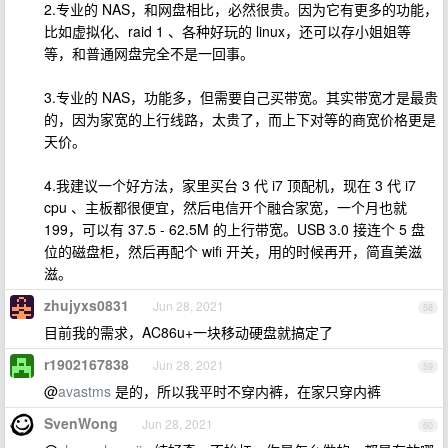
2.专业的 NAS，和网盘相比，必然很贵。因为它有更多的功能，
比如虚拟化、raid 1 、各种好玩的 linux，还可以存小姐姐等
等，和普通网盘完全不是一回事。
3.专业的 NAS，功能多，但需要自己买带宽。其实带宽才是最贵
的，因为家宽的上行线路，太贵了，而上下对等的商宽价格更是
天价。
4.我建议一个好方法，家里买台 3 代 i7 顶配机，现在 3 代 i7
cpu 、主板都很便宜，然后电信开个融合家宽，一个月也就
199，可以有 37.5 - 62.5M 的上行带宽。USB 3.0 接连个 5 盘
位的磁盘柜，然后再配个 wifi 开关，用的时候再开，简直美滋
滋。
zhujyxs0831
Jun 28, 2021
58
目前我的需求，AC86u+一块移动硬盘就搞定了
r1902167838
Jun 28, 2021
59
@
avastms
是的，所以我平时不穿内裤，在家只穿内裤
SvenWong
Jun 28, 2021
60