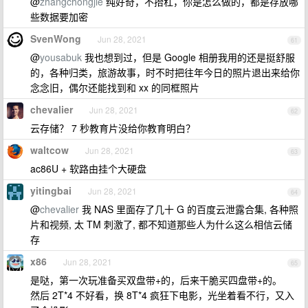
@
zhangchongjie
纯好奇，不抬杠，你是怎么做的，都是存放哪
些数据要加密
SvenWong
Jun 28, 2021
61
@
yousabuk
我也想到过，但是 Google 相册我用的还是挺舒服
的，各种归类，旅游故事，时不时把往年今日的照片退出来给你
念念旧，偶尔还能找到和 xx 的同框照片
chevalier
Jun 28, 2021
62
云存储？ 7 秒教育片没给你教育明白？
waltcow
Jun 28, 2021
63
ac86U + 软路由挂个大硬盘
yitingbai
Jun 28, 2021
64
@
chevalier
我 NAS 里面存了几十 G 的百度云泄露合集, 各种照
片和视频, 太 TM 刺激了, 都不知道那些人为什么这么相信云储
存
x86
Jun 28, 2021
65
是哒，第一次玩准备买双盘带+的，后来干脆买四盘带+的。
然后 2T*4 不好看，换 8T*4 疯狂下电影，光坐着看不行，又入