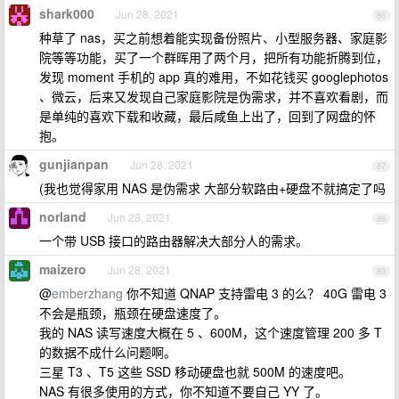
shark000
Jun 28, 2021
86
种草了 nas，买之前想着能实现备份照片、小型服务器、家庭影
院等等功能，买了一个群晖用了两个月，把所有功能折腾到位，
发现 moment 手机的 app 真的难用，不如花钱买 googlephotos
、微云，后来又发现自己家庭影院是伪需求，并不喜欢看剧，而
是单纯的喜欢下载和收藏，最后咸鱼上出了，回到了网盘的怀
抱。
gunjianpan
Jun 28, 2021
87
(我也觉得家用 NAS 是伪需求 大部分软路由+硬盘不就搞定了吗
norland
Jun 28, 2021
88
一个带 USB 接口的路由器解决大部分人的需求。
maizero
Jun 28, 2021
89
@
emberzhang
你不知道 QNAP 支持雷电 3 的么？ 40G 雷电 3
不会是瓶颈，瓶颈在硬盘速度了。
我的 NAS 读写速度大概在 5 、600M，这个速度管理 200 多 T
的数据不成什么问题啊。
三星 T3 、T5 这些 SSD 移动硬盘也就 500M 的速度吧。
NAS 有很多使用的方式，你不知道不要自己 YY 了。