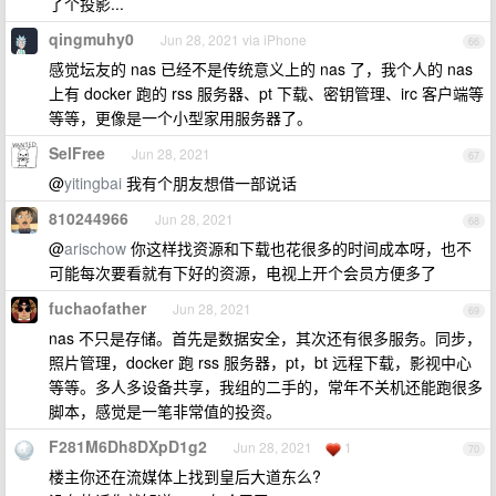
了个投影...
qingmuhy0
Jun 28, 2021 via iPhone
66
感觉坛友的 nas 已经不是传统意义上的 nas 了，我个人的 nas
上有 docker 跑的 rss 服务器、pt 下载、密钥管理、irc 客户端等
等等，更像是一个小型家用服务器了。
SelFree
Jun 28, 2021
67
@
yitingbai
我有个朋友想借一部说话
810244966
Jun 28, 2021
68
@
arischow
你这样找资源和下载也花很多的时间成本呀，也不
可能每次要看就有下好的资源，电视上开个会员方便多了
fuchaofather
Jun 28, 2021
69
nas 不只是存储。首先是数据安全，其次还有很多服务。同步，
照片管理，docker 跑 rss 服务器，pt，bt 远程下载，影视中心
等等。多人多设备共享，我组的二手的，常年不关机还能跑很多
脚本，感觉是一笔非常值的投资。
F281M6Dh8DXpD1g2
Jun 28, 2021
1
70
楼主你还在流媒体上找到皇后大道东么?