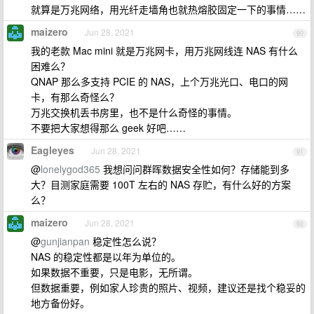
就算是万兆网络，用光纤走墙角也就热熔胶固定一下的事情……
maizero
Jun 28, 2021
90
我的老款 Mac mini 就是万兆网卡，用万兆网线连 NAS 有什么
困难么？
QNAP 那么多支持 PCIE 的 NAS，上个万兆光口、电口的网
卡，有那么奇怪么？
万兆交换机丢书房里，也不是什么奇怪的事情。
不要把大家想得那么 geek 好吧……
Eagleyes
Jun 28, 2021
91
@
lonelygod365
我想问问群晖数据安全性如何？存储能到多
大？目测家庭需要 100T 左右的 NAS 存贮，有什么好的方案
么？
maizero
Jun 28, 2021
92
@
gunjianpan
稳定性怎么说？
NAS 的稳定性都是以年为单位的。
如果数据不重要，只是电影，无所谓。
但数据重要，例如家人珍贵的照片、视频，建议还是找个稳妥的
地方备份好。