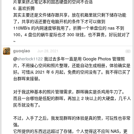
片拿来挤占笔记本的固态硬盘的空间不合适
6. 喜欢折腾
其实主要还是文件储存跟共享，放在机箱里就只剩下储存功能
了，共享的话还要在电脑开机的条件下才可以做到
110MB/s 的内网速度够我用了，折腾一个单盘位的 nas 不到
100，4 盘位的蜗牛星际也才 300 块钱，也不算贵，好玩就对了
~
guoqiao
Jun 28, 2021
82
@
sherlock1122
我过去多年一直是用 Google Photos 管理照
片，不用操心空间和照片整理，还能自动生成相册，体验确实是
好。可惜从 2021 年 6 月起，免费的空间没有了。我不得已买了
台群晖来接替。
对于我这种基本的照片管理需求，群晖确实是杀鸡用牛刀了。
而且一台哪怕是低配的群晖，再加上 2 块以上的大硬盘，几千人
民币就没有了。
不过，入手了之后，我发现群晖的体验是真的赞，可玩性也非常
强。
它所提供的东西远远超过了存储，个人觉得这不应叫 NAS，更