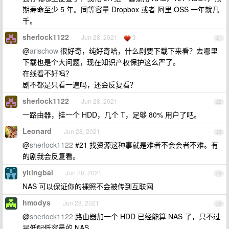
期寿命至少 5 年。同等容量 Dropbox 或者 阿里 OSS 一年就几
千。
sherlock1122
Jun 28, 2021
3
21
@
arischow
很好奇，纯好奇哈，什么剧要下载下来看？去哪里
下载也是个大问题，现在知识产权保护这么严了。
在线看不好吗？
剧不都是只看一遍吗，还会反复看？
sherlock1122
Jun 28, 2021
22
一路由器，挂一个 HDD，几个 T，足够 80% 用户了吧。
Leonard
Jun 28, 2021
23
@
sherlock1122
#21 找资源这种事就是难者不会会者不难。有
的剧我会反复看。
yitingbai
Jun 28, 2021
24
NAS 可以保证你的裸照不会被传到互联网
hmodys
Jun 28, 2021
25
@
sherlock1122
路由器加一个 HDD 已经能算 NAS 了，只不过
是低配低容量的 NAS 。