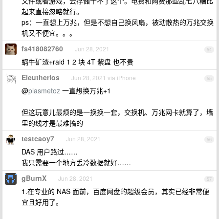
文件或者游戏，云存储干不了这个。电费和网费那些乱七八糟比
起来直接忽略就行。
ps：一直想上万兆，但是不想自己换风扇，被动散热的万兆交换
机又不便宜。。。
fs418082760
Jun 28, 2021
54
蜗牛矿渣+raid 1 2 块 4T 紫盘 也不贵
Eleutherios
Jun 28, 2021 via iPhone
55
@
plasmetoz
一直想换万兆+1
但这玩意儿最烦的是一换换一套，交换机、万兆网卡就算了，墙
里的线才是最难搞的
testcaoy7
Jun 28, 2021
56
DAS 用户路过……
我只需要一个地方丢冷数据就好……
gBurnX
Jun 28, 2021
57
1.在专业的 NAS 面前，百度网盘的超级会员，其实已经非常便
宜且好用了。