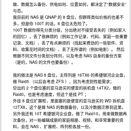
做、数据怎么备份、供电如何、位置如何，都决定了“数据安全”
与否。
我目前的 NAS 是 QNAP 的 8 盘位，但群晖类似价格的也差不
多，但是你 100T 的话，8 盘位太危险了。
100T 数据你得先分类分级，分出绝对不接受丢失的（例如家人
的回忆），丢了很麻烦的（例如工作记录、代码、家庭一些重要
记录、文档）、丢了有点麻烦的（找起来费劲的一些软件、资
料、收集花时间的文档）、丢了无所谓的（例如电影）。 然后
根据不同文件分类划分阵列，以及考虑 NAS 自身的备份方案
（是的，NAS 的文件也要备份）。
我的做法是 NAS 8 盘位，主阵列是 16TX6 的希捷银河企业盘，
做 Raid5 （以后会考虑 ZFS ），因为考虑到性能需求；
空出的 2 个盘位塞的亚马逊买的便宜的拆机盘 14TX2，做的
Raid0，也是考虑速度，但这个是挂 PT ；
外挂 8 盘位扩展柜，里面塞的是便宜的亚马逊买的 WD 拆机盘
12TX8，这个是做 NAS 的数据备份，以及冷数据迁移到这里。
另外我还有 10T 希捷银河企业盘，做了 Raid10，用来做数据再
次备份，对一些编辑成册的家庭相册、视频，和非常重要的资
料，会在 NAS 、扩展柜、阵列柜各放一份。