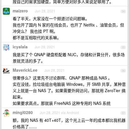
按自己的需求加硬盘，简单方便对好多人来说足够用了。
maizero
Jun 28, 2021
34
看了半天，大家没在一个频道讨论问题嘛。
我也开了国内 N 家的在线会员，也开了 Netflix 、油管会员，但
冲突么？ 我也挂 PT 啊。
都不是互相取代的关系嘛。
icyalala
Jun 28, 2021
35
我是买了个 QNAP 硬盘柜配着 NUC，存储和计算分开，很多场
景就灵活的多了。
MaverickLee
Jun 28, 2021
36
很奢侈么？这里先不讨论群晖、QNAP 那种成品 NAS 。
实在没钱，捡垃圾组台电脑装 Windows，开 SMB 共享，某种意
义上就是一台 NAS 了。如果需要外网访问，那就用 ZeroTier 搞
起来。
如果要求高点，那就装 FreeNAS 这种专用的 NAS 系统
mingl0280
Jun 28, 2021 via Android
37
额，我的 NAS 有 40T+40T，这个光上云一年的成本都比我机器
价格高了……