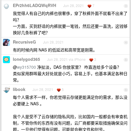
EPr2hh6LADQWqRVH
Jun 28, 2021
7
3
我觉得人有自己的内裤也很奢侈，穿了秋裤外面不就看不出来了
吗？
一方面，买到舒适的内裤就要一笔钱，然后还要一直洗，这钱够
换好几条秋裤了吧？
RecursiveG
Jun 28, 2021
4
有的时候内网 NAS 的低延迟和高带宽是刚需。
lonelygod365
Jun 28, 2021 via iPhone
3
5
@
wy315700
净扯淡，DAS 你放家里？ 咋直连给多个设备？
类似家用群晖最大好处就是小巧，容易上手，也基本满足各种日
常。
libook
Jun 28, 2021
5
6
每个人需求不一样，你若觉得云存储更能满足你的需求，那么没
必要硬上 NAS 。
我个人是受不了云存储的隐私风险，比如国内一般都会有审查机
制，不管你传的东西有没有问题，云厂商都要采取措施确保没问
题，一旦他们觉得有问题，可能就会删文件和封号。