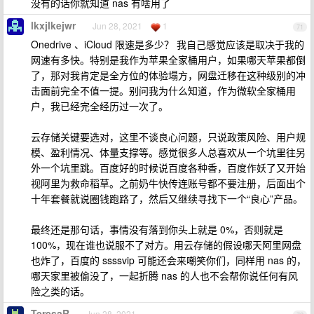
没有的话你就知道 nas 有啥用了
lkxjlkejwr
Jun 28, 2021
1
71
Onedrive 、iCloud 限速是多少？ 我自己感觉应该是取决于我的
网速有多快。特别是我作为苹果全家桶用户，如果哪天苹果都倒
了，那对我肯定是全方位的体验塌方，网盘迁移在这种级别的冲
击面前完全不值一提。别问我为什么知道，作为微软全家桶用
户，我已经完全经历过一次了。
云存储关键要选对，这里不谈良心问题，只说政策风险、用户规
模、盈利情况、体量支撑等。感觉很多人总喜欢从一个坑里往另
外一个坑里跳。百度好的时候说百度各种香，百度作妖了又开始
视阿里为救命稻草。之前奶牛快传连账号都不要注册，后面出个
十年套餐就说圈钱跑路了，然后又继续寻找下一个“良心”产品。
最终还是那句话，事情没有落到你头上就是 0%，否则就是
100%，现在谁也说服不了对方。用云存储的假设哪天阿里网盘
也炸了，百度的 ssssvip 可能还会来嘲笑你们，同样用 nas 的，
哪天家里被偷没了，一起折腾 nas 的人也不会帮你说任何有风
险之类的话。
TeresaR
Jun 28, 2021