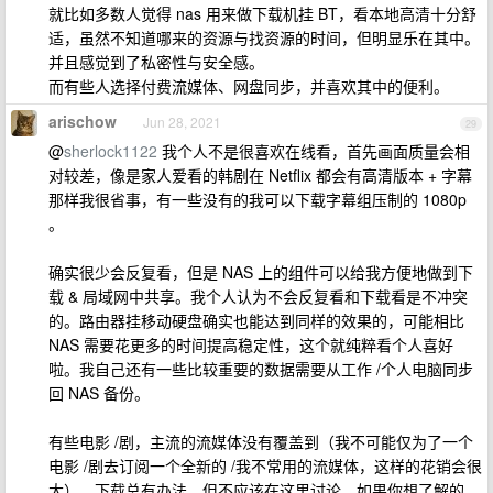
就比如多数人觉得 nas 用来做下载机挂 BT，看本地高清十分舒
适，虽然不知道哪来的资源与找资源的时间，但明显乐在其中。
并且感觉到了私密性与安全感。
而有些人选择付费流媒体、网盘同步，并喜欢其中的便利。
arischow
Jun 28, 2021
29
@
sherlock1122
我个人不是很喜欢在线看，首先画面质量会相
对较差，像是家人爱看的韩剧在 Netflix 都会有高清版本 + 字幕
那样我很省事，有一些没有的我可以下载字幕组压制的 1080p
。
确实很少会反复看，但是 NAS 上的组件可以给我方便地做到下
载 & 局域网中共享。我个人认为不会反复看和下载看是不冲突
的。路由器挂移动硬盘确实也能达到同样的效果的，可能相比
NAS 需要花更多的时间提高稳定性，这个就纯粹看个人喜好
啦。我自己还有一些比较重要的数据需要从工作 /个人电脑同步
回 NAS 备份。
有些电影 /剧，主流的流媒体没有覆盖到（我不可能仅为了一个
电影 /剧去订阅一个全新的 /我不常用的流媒体，这样的花销会很
大）。下载总有办法，但不应该在这里讨论，如果你想了解的