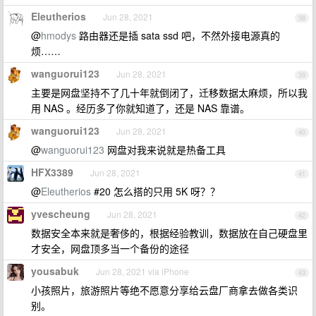
Eleutherios
Jun 28, 2021
38
@
hmodys
路由器还是插 sata ssd 吧，不然外接电源真的
烦……
wanguorui123
Jun 28, 2021
39
主要是网盘坚持不了几十年就倒闭了，迁移数据太麻烦，所以我
用 NAS 。经历多了你就知道了，还是 NAS 靠谱。
wanguorui123
Jun 28, 2021
40
@
wanguorui123
网盘对我来说就是热备工具
HFX3389
Jun 28, 2021
41
@
Eleutherios
#20 怎么搭的只用 5K 呀？？
yvescheung
Jun 28, 2021
42
数据安全本来就是奢侈的，根据经验教训，数据放在自己硬盘里
才安全，网盘顶多当一个备份的途径
yousabuk
Jun 28, 2021 via iPhone
43
小孩照片，旅游照片等绝不愿意分享给云盘厂商拿去做各类识
别。