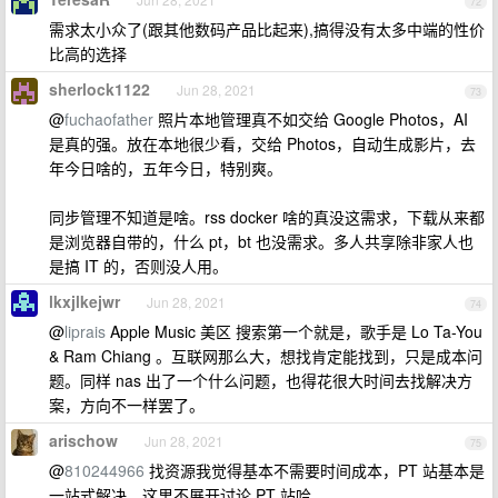
72
需求太小众了(跟其他数码产品比起来),搞得没有太多中端的性价
比高的选择
sherlock1122
Jun 28, 2021
73
@
fuchaofather
照片本地管理真不如交给 Google Photos，AI
是真的强。放在本地很少看，交给 Photos，自动生成影片，去
年今日啥的，五年今日，特别爽。
同步管理不知道是啥。rss docker 啥的真没这需求，下载从来都
是浏览器自带的，什么 pt，bt 也没需求。多人共享除非家人也
是搞 IT 的，否则没人用。
lkxjlkejwr
Jun 28, 2021
74
@
liprais
Apple Music 美区 搜索第一个就是，歌手是 Lo Ta-You
& Ram Chiang 。互联网那么大，想找肯定能找到，只是成本问
题。同样 nas 出了一个什么问题，也得花很大时间去找解决方
案，方向不一样罢了。
arischow
Jun 28, 2021
75
@
810244966
找资源我觉得基本不需要时间成本，PT 站基本是
一站式解决，这里不展开讨论 PT 站哈。