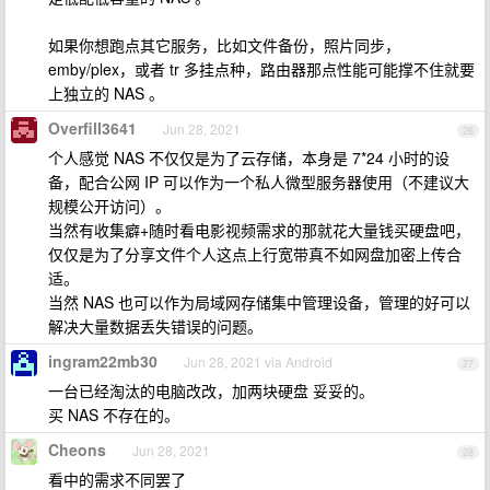
如果你想跑点其它服务，比如文件备份，照片同步，
emby/plex，或者 tr 多挂点种，路由器那点性能可能撑不住就要
上独立的 NAS 。
Overfill3641
Jun 28, 2021
26
个人感觉 NAS 不仅仅是为了云存储，本身是 7*24 小时的设
备，配合公网 IP 可以作为一个私人微型服务器使用（不建议大
规模公开访问）。
当然有收集癖+随时看电影视频需求的那就花大量钱买硬盘吧，
仅仅是为了分享文件个人这点上行宽带真不如网盘加密上传合
适。
当然 NAS 也可以作为局域网存储集中管理设备，管理的好可以
解决大量数据丢失错误的问题。
ingram22mb30
Jun 28, 2021 via Android
27
一台已经淘汰的电脑改改，加两块硬盘 妥妥的。
买 NAS 不存在的。
Cheons
Jun 28, 2021
28
看中的需求不同罢了