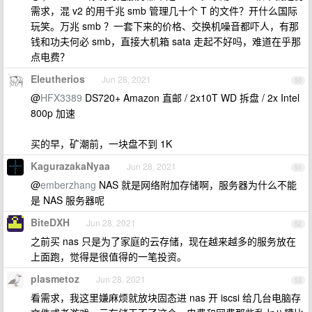
需求，混 v2 的用千兆 smb 管理几十个 T 的文件？开什么国际
玩笑。万兆 smb ？一套下来的价格、交换机噪音都吓人，有那
钱和功夫何必 smb，直接大机箱 sata 走起不好吗，难道在乎那
点电费？
Eleutherios
Jun 28, 2021
50
@
HFX3389
DS720+ Amazon 直邮 / 2x10T WD 拆盘 / 2x Intel
800p 加速
买的早，矿潮前，一块盘不到 1K
KagurazakaNyaa
Jun 28, 2021
51
@
emberzhang
NAS 就是网络附加存储啊，服务器为什么不能
是 NAS 服务器呢
BiteDXH
Jun 28, 2021
52
之前买 nas 只是为了家庭的云存储，现在越来越多的服务放在
上面跑，觉得是很值得的一笔投资。
plasmetoz
Jun 28, 2021
53
看需求，我这里嫌麻烦就放块固态进 nas 开 iscsi 给几台电脑存