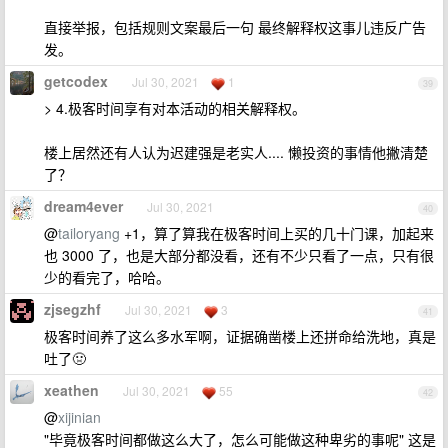
直接举报，包括规则文案最后一句 最终解释权这事儿违反广告
发。
getcodex
Jul 30, 2021
1
39
> 4.极客时间享有对本活动的相关解释权。
楼上居然还有人认为迟建强是老实人.... 懒投资的事情他撇清楚
了？
dream4ever
Jul 30, 2021
40
@
tailoryang
+1，算了算我在极客时间上买的几十门课，加起来
也 3000 了，也是大部分都没看，还有不少只看了一点，只有很
少的看完了，哈哈。
zjsegzhf
Jul 30, 2021
3
41
极客时间养了这么多水军啊，证据确凿楼上还拼命给洗地，真是
吐了🤢
xeathen
Jul 30, 2021
55
42
@
xijinian
"毕竟极客时间都做这么大了，怎么可能做这种卑劣的事呢" 这是