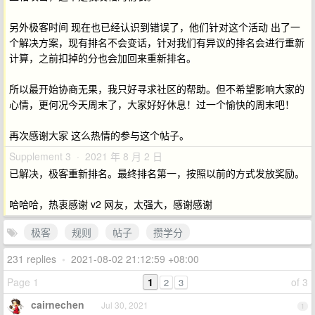
另外极客时间 现在也已经认识到错误了，他们针对这个活动 出了一
个解决方案，现有排名不会变话，针对我们有异议的排名会进行重新
计算，之前扣掉的分也会加回来重新排名。
所以最开始协商无果，我只好寻求社区的帮助。但不希望影响大家的
心情，更何况今天周末了，大家好好休息！过一个愉快的周末吧！
再次感谢大家 这么热情的参与这个帖子。
Supplement 3 · 2021 年 8 月 2 日
已解决，极客重新排名。最终排名第一，按照以前的方式发放奖励。
哈哈哈，热衷感谢 v2 网友，太强大，感谢感谢
极客
规则
帖子
攒学分
231 replies
•
2021-08-02 21:12:59 +08:00
Page 1
1
of 3
2
3
cairnechen
Jul 30, 2021
1