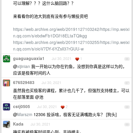
可以理解？？？这什么脑回路？？
来看看你的池大到底有没有参与懒投资吧
https://web.archive.org/web/20191127103242/https://mp.weixi
n.qq.com/s/ebdwFb1DGf18ELtaTQikgg
https://web.archive.org/web/20191127103255/https://mp.weixi
n.qq.com/s/oioV7DY-6YZsll37rGUU-w
guaguaguaxia1
Jul 30, 2021
1
66
@
xijinian
我一开始以为你在钓鱼，没想到你真是这样以为的，
应该是极客时间的人
676529483
Jul 30, 2021
67
虽然我也买极客的课程，累计也几千了，但强烈支持楼主，可以
在部落里面 @池
cstj0505
Jul 30, 2021
2
68
@
Marszm
12306 投诉啥，极客无证满嘴跑火车？ [狗头]
Kada
Jul 30, 2021
69
确实有被极客时间恶心到。支持楼主。