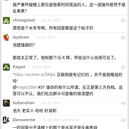
我严重怀疑楼上那位是极客时间竞品的人，这一波操作居然不是
反串黑？
chinagxwei
Jul 30, 2021
89
感觉是个水军号啊，所有回复都是这个帖子的
laydown
Jul 30, 2021
90
池建强搞的？
那就太正常了。他和那个冯 X 辉，早就没什么信用可言了。
Kagari
Jul 30, 2021
91
”
https://archive.is/DKj6x
互联网是有记忆的 ，并不是我瞎说的
哈“
@
magic3584
#37 谁存的有什么所谓，反正是第三方存档。运
营可以不认，我们吃瓜群众可是看的很清楚的
liukanshan
Jul 30, 2021
92
池大 老实人 哈哈 好讽刺
Danswerme
Jul 30, 2021 via iPhone
93
一时间竟分不清楼上的那个是水军还是反串黑😅