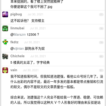
本来挺困的，看了楼上突然就精神了
你要是聊这个我可不困了.jpg
pigbug
Jul 30, 2021
77
这不起诉他？ 支持楼主
linmubai
Jul 30, 2021
78
@
Marszm
12306 ?
fkdtz
Jul 30, 2021
79
@
xijinian
舔狗永不为奴
Chichele
Jul 30, 2021
80
5 楼真的太逗了，字字经典
vain
Jul 30, 2021
81
我不知道极客时间，但我知道池建强，看他公众号好几年了。没
什么出彩的内容不说，最近一年多发的基本都是带点推销和引流
的软文，偶尔不是软文的文章质量也一般般。
综合来说，池建强这个人完全不能给我一个厚道、稳健、可信赖
的人设。所以我觉得以这种大 V 个人形象好的理由来反驳是站