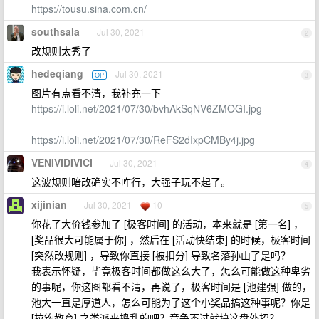
https://tousu.sina.com.cn/
southsala
Jul 30, 2021
2
改规则太秀了
hedeqiang
Jul 30, 2021
OP
3
图片有点看不清，我补充一下
https://i.loli.net/2021/07/30/bvhAkSqNV6ZMOGI.jpg
https://i.loli.net/2021/07/30/ReFS2dIxpCMBy4j.jpg
VENIVIDIVICI
Jul 30, 2021
4
这波规则暗改确实不咋行，大强子玩不起了。
xijinian
Jul 30, 2021
10
5
你花了大价钱参加了 [极客时间] 的活动，本来就是 [第一名] ，
[奖品很大可能属于你] ，然后在 [活动快结束] 的时候，极客时间
[突然改规则] ，导致你直接 [被扣分] 导致名落孙山了是吗？
我表示怀疑，毕竟极客时间都做这么大了，怎么可能做这种卑劣
的事呢，你这图都看不清，再说了，极客时间是 [池建强] 做的，
池大一直是厚道人，怎么可能为了这个小奖品搞这种事呢？你是
[拉钩教育] 之类派来捣乱的吧？竞争不过就搞这盘外招？