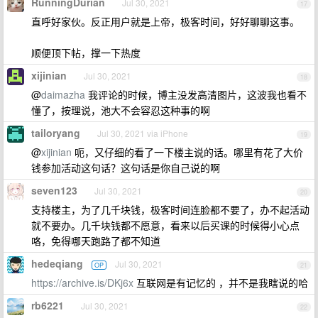
RunningDurian
Jul 30, 2021
17
直呼好家伙。反正用户就是上帝，极客时间，好好聊聊这事。
顺便顶下帖，撑一下热度
xijinian
Jul 30, 2021
18
@
daimazha
我评论的时候，博主没发高清图片，这波我也看不
懂了，按理说，池大不会容忍这种事的啊
tailoryang
Jul 30, 2021 via iPhone
19
@
xijinian
呃，又仔细的看了一下楼主说的话。哪里有花了大价
钱参加活动这句话？这句话是你自己说的啊
seven123
Jul 30, 2021
20
支持楼主，为了几千块钱，极客时间连脸都不要了，办不起活动
就不要办。几千块钱都不愿意，看来以后买课的时候得小心点
咯，免得哪天跑路了都不知道
hedeqiang
Jul 30, 2021
OP
21
https://archive.is/DKj6x
互联网是有记忆的 ，并不是我瞎说的哈
rb6221
Jul 30, 2021
22