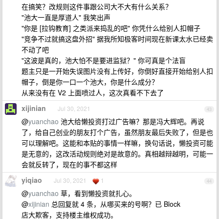
在搞笑？改规则这件事跟公司大不大有什么关系？
"池大一直是厚道人" 我笑出声
"你是 [拉钩教育] 之类派来捣乱的吧" 你凭什么给别人扣帽子
"竞争不过就搞这盘外招" 据我所知极客时间现在新课太水已经卖
不动了吧
"这波是真的，池大怕不是要进监狱？" 你可真是个法盲
题主只是一开始失误图片没有上传好，你倒好直接开始给别人扣
帽子，倒是你一口一个池大，你是什么成分？
从来没有在 V2 上面喷过人，这次真看不下去了
xijinian
Jul 30, 2021
43
@
yuanchao
池大给懒投资打过广告嘛？那是冯大辉吧。再说
了，给自己创业的朋友打个广告，虽然朋友最后失败了，但是也
可以理解吧。这能和本贴的事情一样嘛，换句话说，懒投资可能
是无意的，这改活动规则绝对是故意的。真相越辩越明，可能一
会就反转了，现在的事不都这样
yiqiao
Jul 30, 2021
1
44
@
yuanchao
草，看到懒投资就扎心。
@
xijinian
总回复就 4 条，从哪买来的号啊？已 Block
店大欺客，支持楼主维权成功。