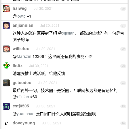
halweg
Jul 30, 2021
70
@
lowic
+1
anjiannian
Jul 30, 2021
71
这种人的账户直接封了吧 @
xijinian
， 都说的些啥？有一句是带
脑子的吗
williefox
Jul 30, 2021
72
@
Marszm
12306：这里面还有我的事呢？🍉
fkdtz
Jul 30, 2021
73
池建强推上贼活跃，给他反馈
getcodex
Jul 30, 2021
74
最后再补一句，技术圈不是饭圈，互联网永远都是有记忆的
@
xijinian
#60
cstj0505
Jul 30, 2021
75
@
yuanchao
张口闭口什么大的明摆着混饭圈啊
doveyoung
Jul 30, 2021
76