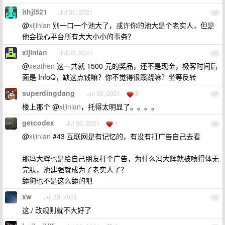
ithjl521
Jul 30, 2021
45
@
xijinian
别一口一个池大了，或许你的池大是个老实人，但是
他会操心平台所有大大小小的事务？
xijinian
Jul 30, 2021
46
@
xeathen
这一共就 1500 元的奖品，还不是现金，极客时间后
面是 InfoQ，缺这点钱嘛？你不觉得很蹊跷嘛？坐等反转
superdingdang
Jul 30, 2021
8
47
楼上那个 @
xijinian
，托得太明显了。。。。
getcodex
Jul 30, 2021
1
48
@
xijinian
#43 互联网是有记忆的，有没有打广告自己去看
那冯大辉也是给自己朋友打个广告，为什么冯大辉就被喷得体无
完肤，池建强就成为了老实人了？
舔狗也不是这么舔的吧
xw
Jul 30, 2021
49
这./ 改规则就不大好了