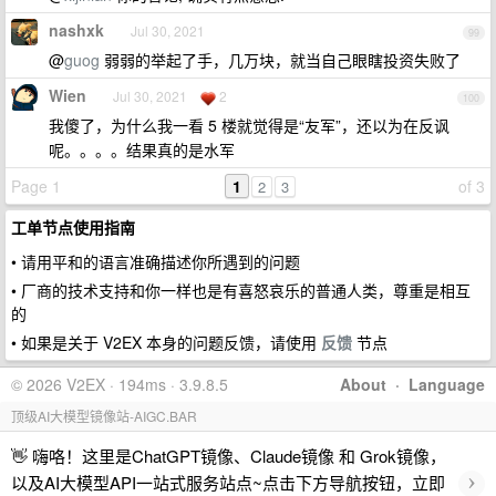
nashxk
Jul 30, 2021
99
@
guog
弱弱的举起了手，几万块，就当自己眼瞎投资失败了
Wien
Jul 30, 2021
2
100
我傻了，为什么我一看 5 楼就觉得是“友军”，还以为在反讽
呢。。。。结果真的是水军
Page 1
1
of 3
2
3
工单节点使用指南
• 请用平和的语言准确描述你所遇到的问题
• 厂商的技术支持和你一样也是有喜怒哀乐的普通人类，尊重是相互
的
• 如果是关于 V2EX 本身的问题反馈，请使用
反馈
节点
© 2026 V2EX · 194ms · 3.9.8.5
About
·
Language
顶级AI大模型镜像站-AIGC.BAR
👋 嗨咯！这里是ChatGPT镜像、Claude镜像 和 Grok镜像，
›
以及AI大模型API一站式服务站点~点击下方导航按钮，立即