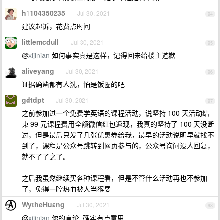
h1104350235
Jul 30, 2021
94
建议起诉，花费点时间
littlemcdull
Jul 30, 2021
95
@
xijinian
如何事实真是这样，记得回来给楼主道歉
aliveyang
Jul 30, 2021
96
证据确凿都有人洗，怕是饭圈的吧
gdtdpt
Jul 30, 2021
97
之前参加过一个免费学英语的课程活动，说坚持 100 天活动结
束 99 元课程费用全额微信红包返现，我真的坚持了 100 天没断
过，但是最后只发了几张优惠券给我，最早的活动说明早就找不
到了，课程是公众号跳转到网页参与的，公众号询问没人回复，
就不了了之了。
之后我虽然继续买各种课程看，但是不管什么活动再也不参加
了，免得一腔热血被人当猴耍
WytheHuang
Jul 30, 2021
98
@
xijinian
你的言论, 确实有点意思.