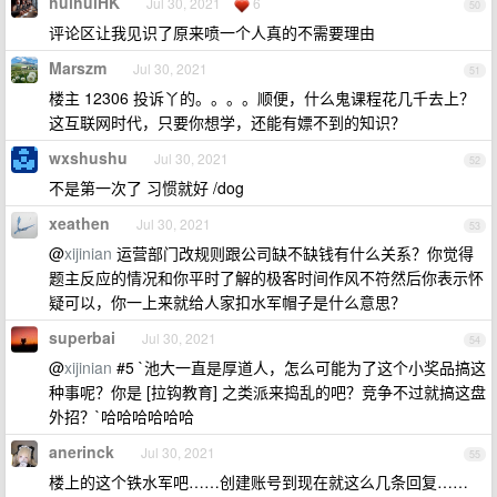
huihuiHK
Jul 30, 2021
6
50
评论区让我见识了原来喷一个人真的不需要理由
Marszm
Jul 30, 2021
51
楼主 12306 投诉丫的。。。。顺便，什么鬼课程花几千去上？
这互联网时代，只要你想学，还能有嫖不到的知识？
wxshushu
Jul 30, 2021
52
不是第一次了 习惯就好 /dog
xeathen
Jul 30, 2021
53
@
xijinian
运营部门改规则跟公司缺不缺钱有什么关系？你觉得
题主反应的情况和你平时了解的极客时间作风不符然后你表示怀
疑可以，你一上来就给人家扣水军帽子是什么意思？
superbai
Jul 30, 2021
54
@
xijinian
#5 `池大一直是厚道人，怎么可能为了这个小奖品搞这
种事呢？你是 [拉钩教育] 之类派来捣乱的吧？竞争不过就搞这盘
外招？`哈哈哈哈哈哈
anerinck
Jul 30, 2021
55
楼上的这个铁水军吧……创建账号到现在就这么几条回复……