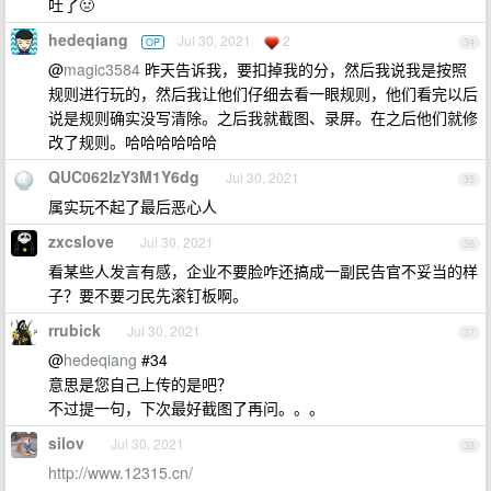
吐了🤢
hedeqiang
Jul 30, 2021
2
OP
34
@
magic3584
昨天告诉我，要扣掉我的分，然后我说我是按照
规则进行玩的，然后我让他们仔细去看一眼规则，他们看完以后
说是规则确实没写清除。之后我就截图、录屏。在之后他们就修
改了规则。哈哈哈哈哈哈
QUC062IzY3M1Y6dg
Jul 30, 2021
35
属实玩不起了最后恶心人
zxcslove
Jul 30, 2021
36
看某些人发言有感，企业不要脸咋还搞成一副民告官不妥当的样
子？要不要刁民先滚钉板啊。
rrubick
Jul 30, 2021
37
@
hedeqiang
#34
意思是您自己上传的是吧？
不过提一句，下次最好截图了再问。。。
silov
Jul 30, 2021
38
http://www.12315.cn/