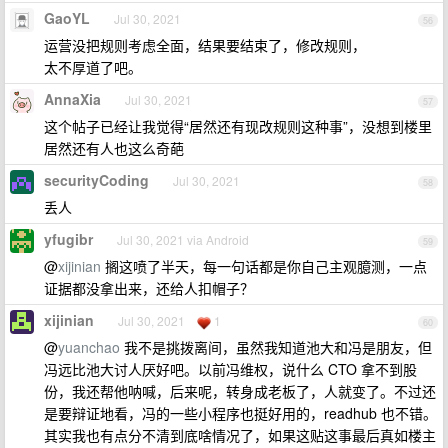
GaoYL
Jul 30, 2021
56
运营没把规则考虑全面，结果要结束了，修改规则，
太不厚道了吧。
AnnaXia
Jul 30, 2021
57
这个帖子已经让我觉得“居然还有现改规则这种事”，没想到楼里
居然还有人也这么奇葩
securityCoding
Jul 30, 2021
58
丢人
yfugibr
Jul 30, 2021 via Android
59
@
xijinian
搁这喷了半天，每一句话都是你自己主观臆测，一点
证据都没拿出来，还给人扣帽子？
xijinian
Jul 30, 2021
1
60
@
yuanchao
我不是挑拨离间，虽然我知道池大和冯是朋友，但
冯远比池大讨人厌好吧。以前冯维权，说什么 CTO 拿不到股
份，我还帮他呐喊，后来呢，转身成老板了，人就变了。不过还
是要辩证地看，冯的一些小程序也挺好用的，readhub 也不错。
其实我也有点分不清到底啥情况了，如果这贴这事最后真如楼主