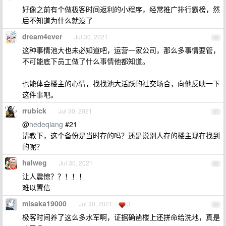
好像之前有个做极客时间返利的小程序，经常推广排行霸榜，然
后不知道为什么就没了
dream4ever
Jul 30, 2021
30
这种事情池大也未必知道吧，运营一家公司，那么多事情要管，
不可能底下员工做了什么事情他都知道。
也能体会楼主的心情，找找池大活跃的社交场合，向他反映一下
这件事吧。
rrubick
Jul 30, 2021
31
@
hedeqiang
#21
请教下，这个备份是当时存的吗？还是说别人存的楼主现在找到
的呢？
halweg
Jul 30, 2021
32
让人震惊？？！！！
难以置信
misaka19000
Jul 30, 2021
3
33
极客时间养了这么多水军啊，证据确凿楼上还拼命给洗地，真是