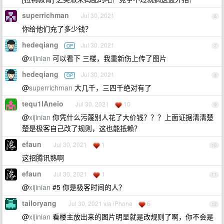
superrichman
Jul 30, 2021
6
你给他们充了多少钱？
hedeqiang
Jul 30, 2021
OP
7
@
xijinian
可以看下 三楼，我重新伤上传了图片
hedeqiang
Jul 30, 2021
OP
8
@
superrichman
大几千，三四千绝对有了
tequ1lAneio
Jul 30, 2021
10
9
@
xijinian
你凭什么污蔑别人花了大价钱？？？上面证据清清楚
楚是极客自己改了规则，这也能抵赖？
efaun
Jul 30, 2021
1
10
这招腾讯熟啊
efaun
Jul 30, 2021
1
11
@
xijinian
#5 你是极客时间的人？
tailoryang
Jul 30, 2021 via iPhone
6
12
@
xijinian
看楼主放出来的图片明显就是改规则了啊，你不会是