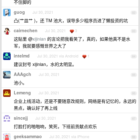
不住脚的
guog
Jul 30, 2021
82
凸(艹皿艹 )，还 TM 池大，误导多少程序员进了懒投资的坑
cairnechen
Jul 30, 2021
3
83
这贴里 @
xijinian
的言论把我看笑了，真的，如果他真不是水
军，我就要感慨世界之大了
intelmd
Jul 30, 2021 via Android
1
84
建议封号 xijinian，水的太明显。
AAAgch
Jul 30, 2021
85
池小。
Lemeng
Jul 30, 2021
86
企业上线活动，还是不要随意改规则，网络是有记忆的，永远的
黑点，确认好了再上线
sincejj
Jul 30, 2021
87
打脸打的啪啪响，笑死，下班前贡献点欢乐
geeksammao
Jul 30, 2021 via iPhone
88