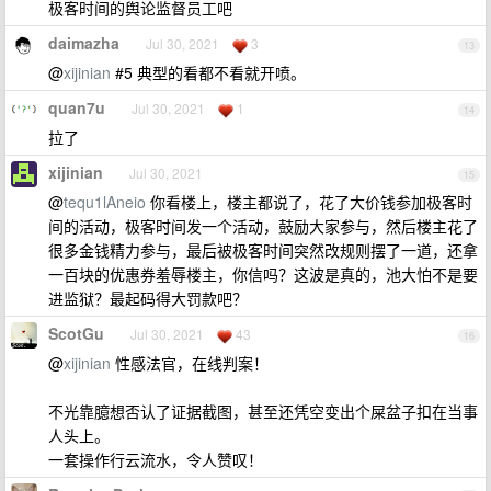
极客时间的舆论监督员工吧
daimazha
Jul 30, 2021
3
13
@
xijinian
#5 典型的看都不看就开喷。
quan7u
Jul 30, 2021
1
14
拉了
xijinian
Jul 30, 2021
15
@
tequ1lAneio
你看楼上，楼主都说了，花了大价钱参加极客时
间的活动，极客时间发一个活动，鼓励大家参与，然后楼主花了
很多金钱精力参与，最后被极客时间突然改规则摆了一道，还拿
一百块的优惠券羞辱楼主，你信吗？这波是真的，池大怕不是要
进监狱？最起码得大罚款吧？
ScotGu
Jul 30, 2021
43
16
@
xijinian
性感法官，在线判案！
不光靠臆想否认了证据截图，甚至还凭空变出个屎盆子扣在当事
人头上。
一套操作行云流水，令人赞叹！