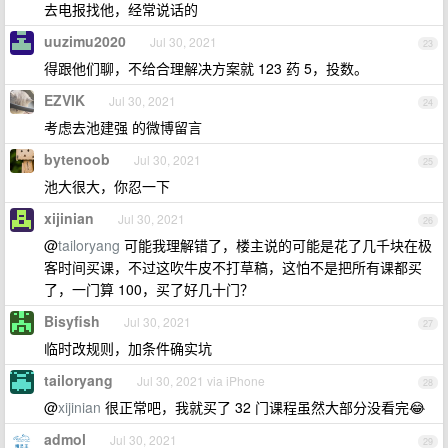
去电报找他，经常说话的
uuzimu2020
Jul 30, 2021
23
得跟他们聊，不给合理解决方案就 123 药 5，投数。
EZVIK
Jul 30, 2021
24
考虑去池建强 的微博留言
bytenoob
Jul 30, 2021
25
池大很大，你忍一下
xijinian
Jul 30, 2021
26
@
tailoryang
可能我理解错了，楼主说的可能是花了几千块在极
客时间买课，不过这吹牛皮不打草稿，这怕不是把所有课都买
了，一门算 100，买了好几十门？
Bisyfish
Jul 30, 2021
27
临时改规则，加条件确实坑
tailoryang
Jul 30, 2021 via iPhone
28
@
xijinian
很正常吧，我就买了 32 门课程虽然大部分没看完😂
admol
Jul 30, 2021
29