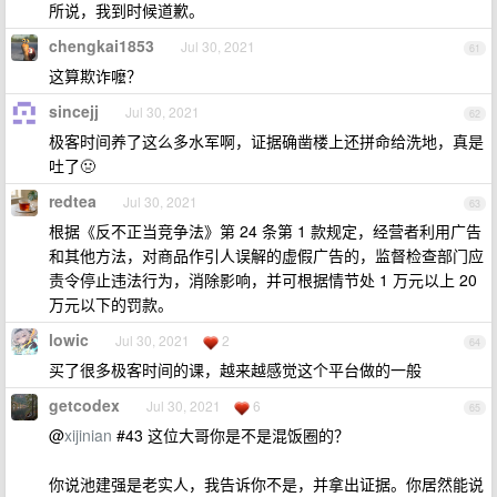
所说，我到时候道歉。
chengkai1853
Jul 30, 2021
61
这算欺诈嚒？
sincejj
Jul 30, 2021
62
极客时间养了这么多水军啊，证据确凿楼上还拼命给洗地，真是
吐了🤢
redtea
Jul 30, 2021
63
根据《反不正当竞争法》第 24 条第 1 款规定，经营者利用广告
和其他方法，对商品作引人误解的虚假广告的，监督检查部门应
责令停止违法行为，消除影响，并可根据情节处 1 万元以上 20
万元以下的罚款。
lowic
Jul 30, 2021
2
64
买了很多极客时间的课，越来越感觉这个平台做的一般
getcodex
Jul 30, 2021
6
65
@
xijinian
#43 这位大哥你是不是混饭圈的？
你说池建强是老实人，我告诉你不是，并拿出证据。你居然能说