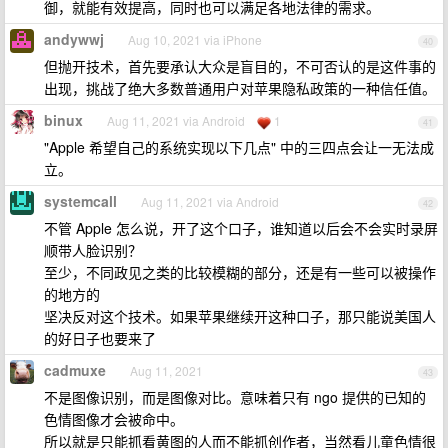
御，就能有效提高，同时也可以满足各地法律的需求。
andywwj
Aug 10, 2021 via iPhone
40
但抛开技术，首先要承认大众是盲目的，不可否认的是这件事的
出现，挑战了绝大多数普通用户对苹果隐私政策的一种信任值。
binux
Aug 11, 2021 via Android
1
41
"Apple 希望自己的系统实现以下几点" 中的三四点会让一无法成
立。
systemcall
Aug 11, 2021 via Android
42
不管 Apple 怎么说，开了这个口子，谁知道以后会不会实时录屏
顺带人脸识别？
至少，不同政见之类的比较模糊的部分，还是有一些可以被操作
的地方的
坚决反对这个技术。如果苹果继续开这种口子，那只能说美国人
的好日子也要来了
cadmuxe
Aug 11, 2021
43
不是图像识别，而是图像对比。意味着只有 ngo 提供的已知的
色情图像才会被命中。
所以就是只能抓看黄图的人而不能抓创作者，当然看儿童色情很