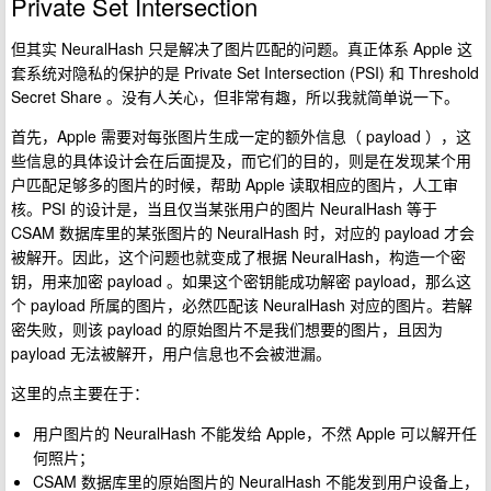
Private Set Intersection
但其实 NeuralHash 只是解决了图片匹配的问题。真正体系 Apple 这
套系统对隐私的保护的是 Private Set Intersection (PSI) 和 Threshold
Secret Share 。没有人关心，但非常有趣，所以我就简单说一下。
首先，Apple 需要对每张图片生成一定的额外信息（ payload ），这
些信息的具体设计会在后面提及，而它们的目的，则是在发现某个用
户匹配足够多的图片的时候，帮助 Apple 读取相应的图片，人工审
核。PSI 的设计是，当且仅当某张用户的图片 NeuralHash 等于
CSAM 数据库里的某张图片的 NeuralHash 时，对应的 payload 才会
被解开。因此，这个问题也就变成了根据 NeuralHash，构造一个密
钥，用来加密 payload 。如果这个密钥能成功解密 payload，那么这
个 payload 所属的图片，必然匹配该 NeuralHash 对应的图片。若解
密失败，则该 payload 的原始图片不是我们想要的图片，且因为
payload 无法被解开，用户信息也不会被泄漏。
这里的点主要在于：
用户图片的 NeuralHash 不能发给 Apple，不然 Apple 可以解开任
何照片；
CSAM 数据库里的原始图片的 NeuralHash 不能发到用户设备上，