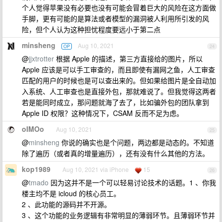
个人觉得苹果没有必要也没有可能会冒着巨大的风险在这方面做
手脚，更有可能的是算法或者模型的漏洞被人利用所引发的风
险，但个人认为这种担忧程度要远小于第二点
minsheng
Aug 10, 2021
OP
24
@
jjxtrotter
根据 Apple 的描述，第三方直接给的图片，所以
Apple 应该是可以手工审查的，而且即使有漏网之鱼，人工审查
匹配的用户的时候也是可以查出来的。但如果给图片是全自动加
入系统、人工审查也是直接外包，那就难说了。但我觉得这两者
若是能同时成立，那问题就海了去了，比如骗外包的团队拿到
Apple ID 权限？这种情况下，CSAM 反而不足为虑。
oIMOo
Aug 10, 2021
25
@
minsheng
你说的确实也是个问题，两边都是动态的。不知道
除了遍历（或者真的增量遍历），还有没有什么其他的方法。
kop1989
Aug 10, 2021 via iPhone
15
26
@
tmado
因为这并不是一个可以轻易讨论技术的话题。1 、你我
楼主均不是 icloud 的核心员工。
2 、此功能的源码并不开源。
3 、这个功能的业务逻辑有非常明显的薄弱环节。且薄弱环节并