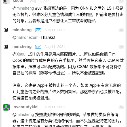
Xs0ul
Aug 11, 2021
47
@
minsheng
#37 我想表达的是，因为 CNN 和之后的 LSH 都是
无监督的，很难区分儿童色情和成年人的裸照，但前者是要打击
的对象，后者却是用户不想让人工审核看的隐私
minsheng
Aug 11, 2021
OP
48
@
haiironezumi
Thanks!
minsheng
Aug 11, 2021
OP
49
@
Xs0ul
LSH 的作用是用来匹配图片……所以如果你把 Tim
Cook 的图片弄成黑白的存在手机里，然后再把它塞入 CSAM 数
据集里，照样可以匹配成功的。因为 CSAM 数据集不可能有你
自己拍的裸照（除非你传出去），所以不会被匹配到。
注意，这也是 Apple 被抨击的一个点，如果 Apple 有意无意的
让儿童色情之外的照片进入数据集里，那这些东西也会被匹配，
使得这套系统被滥用。
lovestudykid
Aug 11, 2021
50
@
minsheng
按照我对神经网络的理解，苹果做的类似自编码
器，这个肯定是有分类识别的作用，而不只是匹配特定的图片。
如果要匹配的话，有很多传统算法就可以了，也是有一定