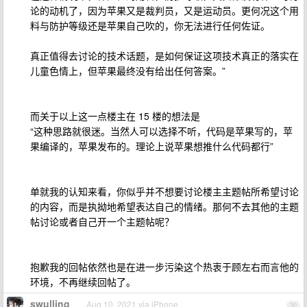
论的动机了，因为苹果又是裁判员，又是运动员。更何况这个用
料与防护等级还是苹果自己吹的，你无法进行任何佐证。
真正值得去讨论的技术话题，是如何保证这项技术真正的落实在
儿童色情上，但苹果最终没有给出任何答案。”
而关于以上这一点楼主在 15 楼的想法是
“这种思路就很迷。当然人可以选择不听，代码是苹果写的，苹
果编译的，苹果发布的。理论上说苹果想推什么代码都行”
单就我的认知来看，你似乎并不想要讨论楼主主题帖所希望讨论
的内容，而是执拗地希望表达自己的情绪。那何不去其他的主题
帖讨论或者自己开一个主题帖呢？
抱歉我的回帖依然也是在进一步污染这个热衷于顾左右而言他的
环境，不再继续回帖了。
swulling
Aug 10, 2021 via iPhone
30