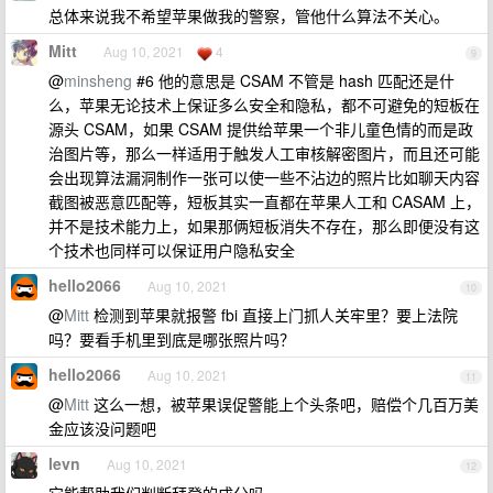
总体来说我不希望苹果做我的警察，管他什么算法不关心。
Mitt
Aug 10, 2021
4
9
@
minsheng
#6 他的意思是 CSAM 不管是 hash 匹配还是什
么，苹果无论技术上保证多么安全和隐私，都不可避免的短板在
源头 CSAM，如果 CSAM 提供给苹果一个非儿童色情的而是政
治图片等，那么一样适用于触发人工审核解密图片，而且还可能
会出现算法漏洞制作一张可以使一些不沾边的照片比如聊天内容
截图被恶意匹配等，短板其实一直都在苹果人工和 CASAM 上，
并不是技术能力上，如果那俩短板消失不存在，那么即便没有这
个技术也同样可以保证用户隐私安全
hello2066
Aug 10, 2021
10
@
Mitt
检测到苹果就报警 fbi 直接上门抓人关牢里？要上法院
吗？要看手机里到底是哪张照片吗？
hello2066
Aug 10, 2021
11
@
Mitt
这么一想，被苹果误促警能上个头条吧，赔偿个几百万美
金应该没问题吧
levn
Aug 10, 2021
12