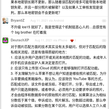
果本地密钥长期不更新，那么随着误匹配的增多可能导致本地密
钥失密，并且一部分照片被解密？以及如果人工审核发现是误
判，那么本地密钥会不会更新呢？
Bryan0Z
Aug 11, 2021 via Android
55
不升级 ios15 就好了，我是觉得这个机制挺恶心人的…总感觉有
个 big brother 在盯着我
DeutschXP
Aug 11, 2021 via iPhone
1
56
对于图片匹配方面的技术其实没有太多疑问，但对于匹配后的隐
私相关流程，还是有值得质疑的地方：
1. 应该允许用户选择打开或关闭本地图片匹配的功能。未成年人
的手机应该由监护人来决定是否打开。
2. 应该只有上传到 iCloud 的照片才能够强制打开匹配功能。
3. 不太理解为什么苹果不想让用户知道是哪些照片被匹配，为什
么非要搞成黑箱操作。我认为，应该效仿 YouTube 等的方式，
匹配成功的，该文件会被冻结，不能打开，分享，导出或上传，
用户只能选择删除，或者申诉，必须用户主动要求申诉的照片，
才会由程序和数据库中的原始照片进行匹配，如果算法认为相似
分数低于某个值，申诉成功，照片解冻。分数超过阈值，那么申
诉自动被驳回。如果分数在某个区间，用户可以选择人工介入或