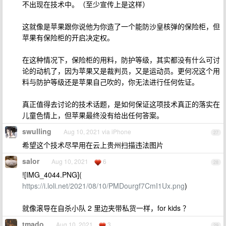
不出现在技术中。（至少宣传上是这样）
这就像是苹果跟你说他为你造了一个能防沙皇核弹的保险柜，但
苹果有保险柜的开启决定权。
在这种情况下，保险柜的用料，防护等级，其实都没有什么可讨
论的动机了，因为苹果又是裁判员，又是运动员。更何况这个用
料与防护等级还是苹果自己吹的，你无法进行任何佐证。
真正值得去讨论的技术话题，是如何保证这项技术真正的落实在
儿童色情上，但苹果最终没有给出任何答案。
swulling
Aug 10, 2021 via iPhone
27
希望这个技术尽早用在云上贵州扫描违法图片
salor
Aug 10, 2021
6
28
![IMG_4044.PNG](
https://i.loli.net/2021/08/10/PMDourgf7CmI1Ux.png
)
就像滚导在自杀小队 2 里边夹带私货一样，for kids ？
tmado
Aug 10, 2021
3
29