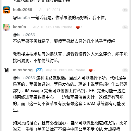
它能帮助我们判断拜登的成分吗
hello2066
Aug 10, 2021
13
@
kera0a
一句话就是，你苹果说的再好听，我不信。
kera0a
Aug 10, 2021 via iPhone
1
14
@
hello2066
不信苹果不买就是了，要喷苹果就去另外几个帖子里喷吧
我看楼主技术贴写的很认真，想看看懂行的人怎么评价，能不能
挑出漏洞，不想情绪讨论。
minsheng
Aug 10, 2021 via iPhone
2
OP
15
@
hello2066
这种思路就很迷。当然人可以选择不听，代码是苹
果写的，苹果编译的，苹果发布的。理论上说苹果想推什么代码
都行，iMessage 完全可以偷偷上传私钥，FBI 完全可能一边连
根网线进苹果数据中心，一边和苹果演苦肉计。这都是有可能
的，而且这一切不管苹果有没有做这套 CSAM 系统都有可能发
生。
如果真的担心，且有必要担心，自然可以做出相应的决策，比如
说云上贵州（美国法律可不保护中国公民不受 CIA 大规模筛