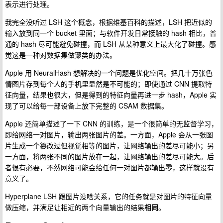
表示进行处理。
我完全没听过 LSH 这个概念，根据维基百科的描述，LSH 把近似的
输入放到同一个 bucket 里面；与软件开发日常接触的 hash 相比，普
通的 hash 尽可能避免碰撞，而 LSH 从某种意义上最大化了碰撞。感
觉这是一种对数据集做聚类的办法。
Apple 用 NeuralHash 想解决的一个问题是优化空间。把几十万张色
情图片存到每个人的手机里显然是不可能的；即使通过 CNN 提取特
征向量，结果也很大，但是得到的特征向量再进一步 hash，Apple 实
现了可以给每一部设备上放下完整的 CSAM 数据集。
Apple 还简单描述了一下 CNN 的训练，是一个很简单的无监督学习，
即给网络一对图片，输出两张图片的差。一方面，Apple 会从一张图
片生成一个篡改过但视觉相等的图片，让网络输出的差尽可能小；另
一方面，将两张不同的图片放在一起，让网络输出的差尽可能大。后
者很有必要，不然网络可能会给任何一对图片都输出零，这样就没有
意义了。
Hyperplane LSH 跟图片没啥关系，它的任务就是对图片的特征向量
做压缩，并满足让相近的两个向量输出的结果
相同
。