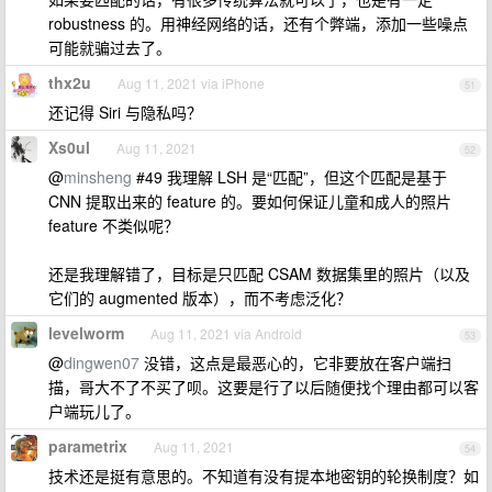
robustness 的。用神经网络的话，还有个弊端，添加一些噪点
可能就骗过去了。
thx2u
Aug 11, 2021 via iPhone
51
还记得 Siri 与隐私吗？
Xs0ul
Aug 11, 2021
52
@
minsheng
#49 我理解 LSH 是“匹配”，但这个匹配是基于
CNN 提取出来的 feature 的。要如何保证儿童和成人的照片
feature 不类似呢？
还是我理解错了，目标是只匹配 CSAM 数据集里的照片（以及
它们的 augmented 版本），而不考虑泛化？
levelworm
Aug 11, 2021 via Android
53
@
dingwen07
没错，这点是最恶心的，它非要放在客户端扫
描，哥大不了不买了呗。这要是行了以后随便找个理由都可以客
户端玩儿了。
parametrix
Aug 11, 2021
54
技术还是挺有意思的。不知道有没有提本地密钥的轮换制度？如