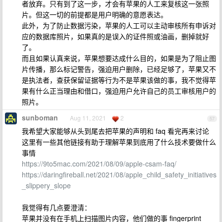
者放弃。只有到了这一步，才会有苹果的人工来复核这一张照
片。但这一切的前提都是用户明确的意愿表达。
此外，为了防止数据污染，苹果的人工可以主动审核所有申诉对
应的数据库照片，如果真的是误入的证件照或油画，删掉就好
了。
而且如果认真来说，苹果想要达成什么目的，如果是为了阻止图
片传播，那么标记警告，强迫用户删除，已经足够了，苹果又不
是执法者，查获保留证据等行为不是苹果该做的事，我不觉得苹
果有什么正当理由和借口，强迫用户允许自己的员工审核用户的
照片。
sunboman
Aug 11, 2021
2
57
我希望大家能够从头到尾去把苹果的声明和 faq 看完再来讨论
这里有一些其他链接有助于理解苹果到底用了什么技术要做什么
事情
https://9to5mac.com/2021/08/09/apple-csam-faq/
https://daringfireball.net/2021/08/apple_child_safety_initiatives
_slippery_slope
我觉得有几点要澄清：
苹果并没有在手机上扫描图片内容，他们做的事 fingerprint