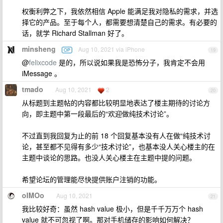
权衡利弊之下，我依然相信 Apple 能满足我对隐私的需求，并选
择它的产品。至于每个人，都需要想清楚自己的需求。有必要的
话，就学 Richard Stallman 好了。
minsheng
Aug 10, 2021 via iPhone
OP
19
@
felixcode
是的，所以说如果我是恐怖分子，我肯定不会用
iMessage 。
tmado
Aug 10, 2021
2
20
从标题到主题帖的内容都比较明显地表达了楼主期待的讨论方
向，即主题中第一段最后的“欢迎做纯技术讨论”。
不过直到我回复为止的前 18 个回复基本没有人在做“纯技术讨
论，甚至都不见得有多少“技术讨论”，也基本没人关心楼主的在
主题中谈论的思路。也没人关心楼主在主题中提的问题。
希望论坛的管理能尽快提供账户注销的功能。
oIMOo
Aug 10, 2021
21
我比较好奇：虽然 hash value 极小，但是千千万万个 hash
value 就不可忽视了啊。那对手机储存的影响如何解决？