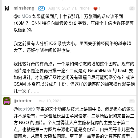
minsheng
Aug 10, 2021 via iPhone
1
OP
22
@
oIMOo
如果能做到几十字节那几十万张图的话应该不到
100M ？ CNN 特征向量假设 512 字节，压缩个十倍也许还是可
以做到的。
我之前看有人分析 iOS 系统大小，里面关于神经网络的越来越
大了，还好存储空间长得也快。
我比较好奇的有两点，一个是如何动态的增加这个图库。现有的
照片是不是还要再扫描一遍？二就是对 NeuralHash 的 hash 要
如何设计，才能保证图片之间没有碰撞且尽可能稠密分布？或许
CSAM 本身可以分成几十份，但这样的话匹配的加密操作就要跑
几十次了……
jjxtrotter
Aug 10, 2021
23
@
kop1989
苹果的这个功能从技术上讲很牛 B，但是担心的源头
并不是没有，一是验证模型由苹果设定，二是所匹配的来自第三
方 NGO 的图片。个人觉得让人产生隐私忧虑的主要在于第二
点，也就是第三方图片来源也可能是身份证、自拍照等非儿童色
情图片，从而引发隐私问题。至于第一点苹果的计算匹配模型，