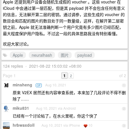
Apple 还提到用户设备会随机生成假的 voucher 。这些 voucher 在
iCloud 中会通过第一层匹配，但是其 payload 并不会包含任何有意义
的信息，无法解开第二层的密钥。通过调参，这些生成的 voucher 的
数目会和匹配的图片的数目处于同一数量级，这样，在解开第二层密
钥之前，Apple 就无法准确判断一个用户究竟有多少图片已经匹配，
最大程度保护用户隐私。不过这一段的具体思路我没有特别看懂。
欢迎大家讨论。
Apple
neuralhash
图片
payload
124 replies
•
2021-08-22 15:03:02 +08:00
Page 1
1
of 2
2
minsheng
Aug 10, 2021
OP
1
原来 V2EX 居然还有内容审查系统，本来加了几段评论不得不删
除了……
miku831
Aug 10, 2021 via Android
2
已经有一个讨论帖了，在水火里呢，你这个快了
hrbwaxdoll
Aug 10, 2021 via iPhone
10
3