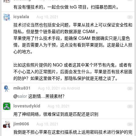
有没有懂技术的，一起合伙做 toG 项目，扫描暴恐图片。
icyalala
Aug 10, 2021
31
技术讨论当然也包括安全问题，苹果从技术上可以保证安全性和
隐私，但是整个链条最初的数据源是 CSAM 。
苹果使用了什么技术手段，能确保 CSAM 数据确实只是儿童色
情，是否需要人为干预，这点没有看到苹果提到。这是最让人担
心的地方。
比如这些照片提供的 NGO 或者这其中某个环节有内鬼，或者有
不小心混入的正常图片，后面会发生什么，苹果是否有技术层面
的防护？如果这里做不好，那隐私保护就是无稽之谈了。
miku831
Aug 10, 2021 via Android
32
@
salor
这剧情…黑镜素材？
lovestudykid
Aug 10, 2021
33
用了神经网络，很难保证到底是匹配还是识别
jim9606
Aug 10, 2021
34
我倒是不担心苹果在这套扫描系统上运用密码技术进行保护的完