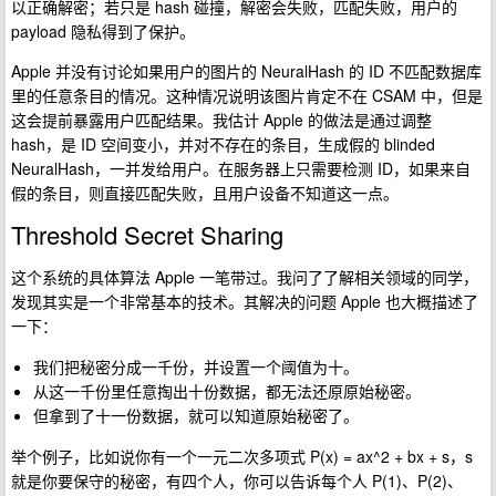
以正确解密；若只是 hash 碰撞，解密会失败，匹配失败，用户的
payload 隐私得到了保护。
Apple 并没有讨论如果用户的图片的 NeuralHash 的 ID 不匹配数据库
里的任意条目的情况。这种情况说明该图片肯定不在 CSAM 中，但是
这会提前暴露用户匹配结果。我估计 Apple 的做法是通过调整
hash，是 ID 空间变小，并对不存在的条目，生成假的 blinded
NeuralHash，一并发给用户。在服务器上只需要检测 ID，如果来自
假的条目，则直接匹配失败，且用户设备不知道这一点。
Threshold Secret Sharing
这个系统的具体算法 Apple 一笔带过。我问了了解相关领域的同学，
发现其实是一个非常基本的技术。其解决的问题 Apple 也大概描述了
一下：
我们把秘密分成一千份，并设置一个阈值为十。
从这一千份里任意掏出十份数据，都无法还原原始秘密。
但拿到了十一份数据，就可以知道原始秘密了。
举个例子，比如说你有一个一元二次多项式 P(x) = ax^2 + bx + s，s
就是你要保守的秘密，有四个人，你可以告诉每个人 P(1)、P(2)、