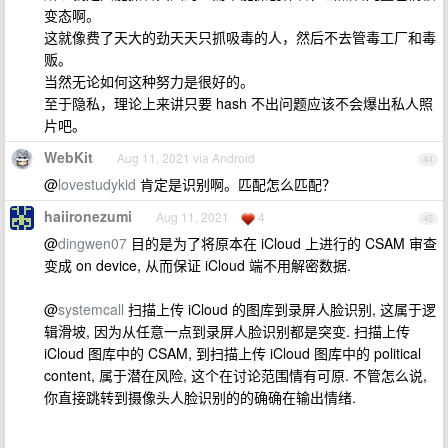
变态啊。
这就像费了天大的劲天天只抓吸毒的人，然后不去管毒工厂和毒
贩。
当然无论如何这种努力是很好的。
至于隐私，理论上来讲只要 hash 不出问题应该不会爆出私人照
片吧。
WebKit
Aug 11, 2021 via Android
44
@
lovestudykid
肯定是识别啊。匹配怎么匹配？
haiironezumi
Aug 11, 2021
4
45
@
dingwen07
目的是为了将原本在 iCloud 上进行的 CSAM 审查
变成 on device, 从而保证 iCloud 端不用解密数据.
@
systemcall
扫描上传 iCloud 的图库到录屏人脸识别, 这属于逻
辑滑坡, 因为从任意一点到录屏人脸识别都是突变. 扫描上传
iCloud 图库中的 CSAM, 到扫描上传 iCloud 图库中的 political
content, 属于潜在风险, 这个在讨论范围情有可原. 不管怎么说,
你直接跳转到摄像头人脸识别的的确确在输出情绪.