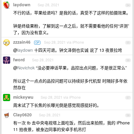
laydown
Sep 28, 2021
54
不行的话，苹果给退吗？是我的话，真受不了这样的拍摄效果。
钟是终级果粉，了解到这一点之后，就不需要看他的任何“评测”
了，因为没有意义。
zzzain46
Sep 28, 2021 via iPhone
OP
55
@
laydown
十四天可退。钟文泽倒也实诚 说了 13 夜景拉垮
fword
Sep 28, 2021
56
@
Novichok
“没必要神话苹果，品控出点问题，不是很正常么”
所以这个一点点的品控问题可以持续好多代机型 时隔好多年依
然存在
mickeywu
Sep 28, 2021 via iPhone
57
周末试了下长焦的长曝光倒是感觉观感挺好的。
Clay0620
Sep 28, 2021
58
有一次 tb 去中央电视塔上面吃饭，然后出来拍照，我的 iPhone
11 拍夜景，被身边同事的安卓手机吊打