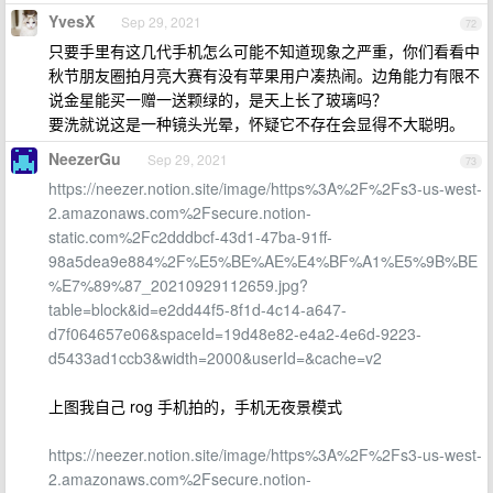
YvesX
Sep 29, 2021
72
只要手里有这几代手机怎么可能不知道现象之严重，你们看看中
秋节朋友圈拍月亮大赛有没有苹果用户凑热闹。边角能力有限不
说金星能买一赠一送颗绿的，是天上长了玻璃吗？
要洗就说这是一种镜头光晕，怀疑它不存在会显得不大聪明。
NeezerGu
Sep 29, 2021
73
https://neezer.notion.site/image/https%3A%2F%2Fs3-us-west-
2.amazonaws.com%2Fsecure.notion-
static.com%2Fc2dddbcf-43d1-47ba-91ff-
98a5dea9e884%2F%E5%BE%AE%E4%BF%A1%E5%9B%BE
%E7%89%87_20210929112659.jpg?
table=block&id=e2dd44f5-8f1d-4c14-a647-
d7f064657e06&spaceId=19d48e82-e4a2-4e6d-9223-
d5433ad1ccb3&width=2000&userId=&cache=v2
上图我自己 rog 手机拍的，手机无夜景模式
https://neezer.notion.site/image/https%3A%2F%2Fs3-us-west-
2.amazonaws.com%2Fsecure.notion-