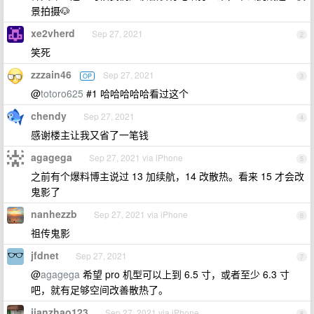
景拍摄🐶
xe2vherd
Sep 27, 2021
2
笑死
zzzain46
Sep 27, 2021
OP
3
@
totoro625
#1 哈哈哈哈哈看过这个
chendy
Sep 27, 2021
4
感谢楼主让我又省了一笔钱
agagega
Sep 27, 2021 via iPhone
5
之前有个爆料博主说过 13 加续航，14 改散热。看来 15 才会改
鬼影了
nanhezzb
Sep 27, 2021 via iPhone
6
祖传鬼影
jfdnet
Sep 27, 2021
7
@
agagega
希望 pro 机型可以上到 6.5 寸，或者至少 6.3 寸
吧，就有足够空间改善散热了。
jianzhao123
Sep 27, 2021 via iPhone
8