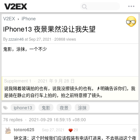
V2EX
iPhone
›
iPhone13 夜景果然没让我失望
By
zzzain46
at Sep 27, 2021 · 20868 views
鬼影，涂抹，一个不少
Supplement 1 · 2021 年 9 月 28 日
说我隔着玻璃拍的也有，说我没擦镜头的也有。👴明确告诉你们，我
是骑在静止的自行车上拍的，拍之前特意擦了镜头。
iphone13
鬼影
夜景
涂抹
76 replies
•
2021-09-29 16:59:15 +08:00
totoro625
Sep 27, 2021
29
1
钟文泽：这个时候我们应该假装有电话打进来，不去挑战这个夜