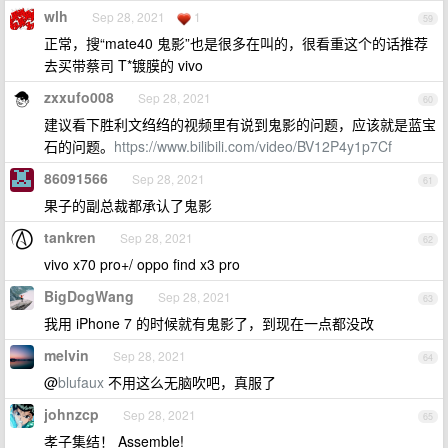
wlh
Sep 28, 2021
1
59
正常，搜“mate40 鬼影”也是很多在叫的，很看重这个的话推荐
去买带蔡司 T*镀膜的 vivo
zxxufo008
Sep 28, 2021
60
建议看下胜利文绉绉的视频里有说到鬼影的问题，应该就是蓝宝
石的问题。
https://www.bilibili.com/video/BV12P4y1p7Cf
86091566
Sep 28, 2021
61
果子的副总裁都承认了鬼影
tankren
Sep 28, 2021
62
vivo x70 pro+/ oppo find x3 pro
BigDogWang
Sep 28, 2021
63
我用 iPhone 7 的时候就有鬼影了，到现在一点都没改
melvin
Sep 28, 2021
64
@
blufaux
不用这么无脑吹吧，真服了
johnzcp
Sep 28, 2021
65
孝子集结！ Assemble!