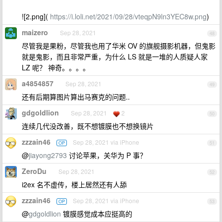
![2.png](
https://i.loli.net/2021/09/28/vteqpN9ln3YEC8w.png
)
maizero
Sep 28, 2021
48
尽管我是果粉，尽管我也用了华米 OV 的旗舰摄影机器，但鬼影
就是鬼影，而且非常严重，为什么 LS 就是一堆的人质疑人家
LZ 呢？ 神奇。。。。
a4854857
Sep 28, 2021
49
还有后期算图片算出马赛克的问题..
gdgoldlion
Sep 28, 2021
2
50
连续几代没改善，既不想镀膜也不想换镜片
zzzain46
Sep 28, 2021 via iPhone
OP
51
@
jiayong2793
讨论苹果，关华为 P 事？
ZeroDu
Sep 28, 2021
52
i2ex 名不虚传，楼上居然还有人舔
zzzain46
Sep 28, 2021 via iPhone
OP
53
@
gdgoldlion
镀膜感觉成本应挺高的