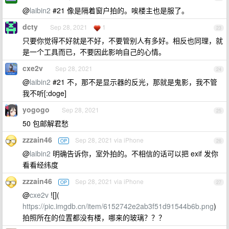
@
laibin2
#21 像是隔着窗户拍的。唉楼主也是服了。
dcty
Sep 28, 2021
1
23
只要你觉得不好就是不好，不要管别人有多好。相反也同理，就
是一个工具而已，不要因此影响自己的心情。
cxe2v
Sep 28, 2021
24
@
laibin2
#21 不，那不是显示器的反光，那就是鬼影，我不管
我不听[:doge]
yogogo
Sep 28, 2021
25
50 包邮解君愁
zzzain46
Sep 28, 2021 via iPhone
OP
26
@
laibin2
明确告诉你，室外拍的。不相信的话可以把 exif 发你
看看经纬度
zzzain46
Sep 28, 2021 via iPhone
OP
27
@
cxe2v
![](
https://pic.imgdb.cn/item/6152742e2ab3f51d91544b6b.png
)
拍照所在的位置都没有楼，哪来的玻璃？？？