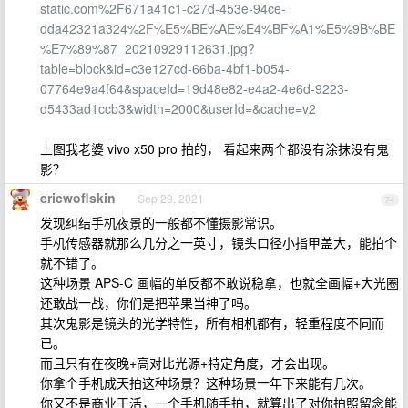
static.com%2F671a41c1-c27d-453e-94ce-
dda42321a324%2F%E5%BE%AE%E4%BF%A1%E5%9B%BE
%E7%89%87_20210929112631.jpg?
table=block&id=c3e127cd-66ba-4bf1-b054-
07764e9a4f64&spaceId=19d48e82-e4a2-4e6d-9223-
d5433ad1ccb3&width=2000&userId=&cache=v2
上图我老婆 vivo x50 pro 拍的， 看起来两个都没有涂抹没有鬼
影？
ericwoflskin
Sep 29, 2021
74
发现纠结手机夜景的一般都不懂摄影常识。
手机传感器就那么几分之一英寸，镜头口径小指甲盖大，能拍个
就不错了。
这种场景 APS-C 画幅的单反都不敢说稳拿，也就全画幅+大光圈
还敢战一战，你们是把苹果当神了吗。
其次鬼影是镜头的光学特性，所有相机都有，轻重程度不同而
已。
而且只有在夜晚+高对比光源+特定角度，才会出现。
你拿个手机成天拍这种场景？这种场景一年下来能有几次。
你又不是商业干活，一个手机随手拍，就算出了对你拍照留念能