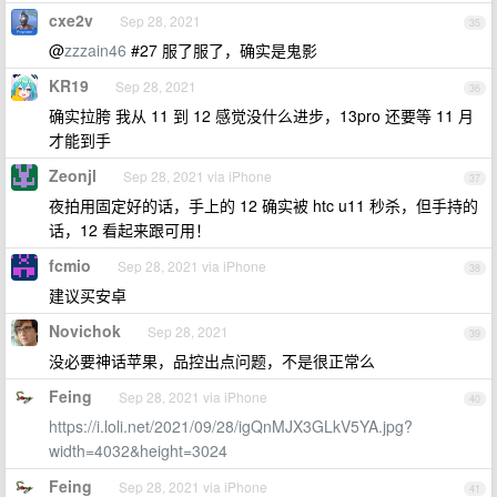
cxe2v
Sep 28, 2021
35
@
zzzain46
#27 服了服了，确实是鬼影
KR19
Sep 28, 2021
36
确实拉胯 我从 11 到 12 感觉没什么进步，13pro 还要等 11 月
才能到手
Zeonjl
Sep 28, 2021 via iPhone
37
夜拍用固定好的话，手上的 12 确实被 htc u11 秒杀，但手持的
话，12 看起来跟可用！
fcmio
Sep 28, 2021 via iPhone
38
建议买安卓
Novichok
Sep 28, 2021
39
没必要神话苹果，品控出点问题，不是很正常么
Feing
Sep 28, 2021 via iPhone
40
https://i.loli.net/2021/09/28/igQnMJX3GLkV5YA.jpg?
width=4032&height=3024
Feing
Sep 28, 2021 via iPhone
41