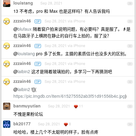
louistang
Sep 28, 2021
28
13 不考虑，pro 和 Max 也是这样吗？有人告诉我吗
zzzain46
Sep 28, 2021 via iPhone
OP
29
@
blufaux
隔着窗户拍来说明问题，有必要吗？真是服了。👴是
在马路牙子上横跨在静止的自行车上拍的，服了没？
zzzain46
Sep 28, 2021 via iPhone
OP
30
@
louistang
pro 多了长焦，主摄的素质估计也没多大的区别。
zzzain46
Sep 28, 2021 via iPhone
OP
31
@
laibin2
这才是隔着玻璃拍的，多学习一下再猜测吧
zzzain46
Sep 28, 2021 via iPhone
OP
32
@
laibin2
![](
https://pic.imgdb.cn/item/615275552ab3f51d91556b4c.jpg
)
banmuyutian
Sep 28, 2021
11
33
不愧是果粉论坛
bk20177
Sep 28, 2021
8
34
哈哈哈，楼上几个不太聪明的样子，脸有点疼