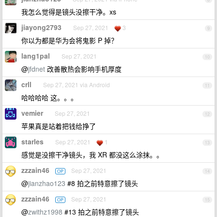
我怎么觉得是镜头没擦干净。xs
jiayong2793
Sep 27, 2021
3
9
你以为都是华为会将鬼影 P 掉？
lang1pal
Sep 27, 2021
10
@
jfdnet
改善散热会影响手机厚度
crll
Sep 27, 2021 via Android
11
哈哈哈哈 这。。。
vemier
Sep 27, 2021
12
苹果真是站着把钱给挣了
starles
Sep 27, 2021
1
13
感觉是没擦干净镜头，我 XR 都没这么涂抹。。
zzzain46
Sep 27, 2021
OP
14
@
jianzhao123
#8 拍之前特意擦了镜头
zzzain46
Sep 27, 2021
OP
15
@
zwithz1998
#13 拍之前特意擦了镜头