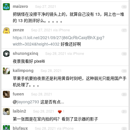
maizero
Sep 27, 2021
16
把锅怪在没擦干净的镜头上的，就算自己没有 13，网上也一堆
的 13 的测评好么。。。。。
zenze
Sep 27, 2021 via iPhone
17
https://i.loli.net/2021/09/27/j86QcRbCaiqfBhX.jpg?
width=3024&height=4032
好像还好啊
shutongxinq
Sep 28, 2021 via iPhone
18
夜景我看好 pixel6
kalimpong
Sep 28, 2021
19
苹果手机要拍夜景还是利用黄昏时刻吧，这种弱光只能用国产手
机处理了。。。
fueen
Sep 28, 2021
20
@
jiayong2793
这是否有点...
laibin2
Sep 28, 2021
1
21
第一张图是在室内拍的吗？看到了显示器的影子
blufaux
Sep 28, 2021 via iPhone
22