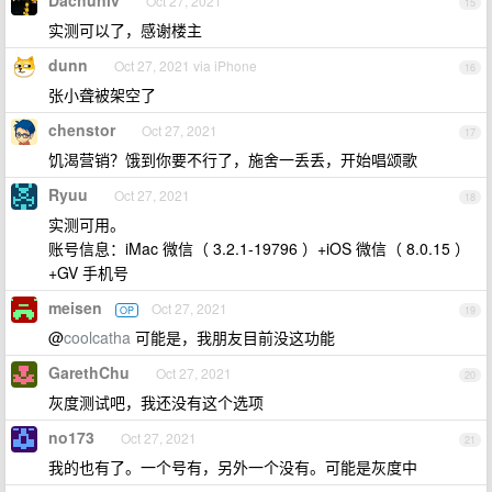
Oct 27, 2021
15
实测可以了，感谢楼主
dunn
Oct 27, 2021 via iPhone
16
张小聋被架空了
chenstor
Oct 27, 2021
17
饥渴营销？饿到你要不行了，施舍一丢丢，开始唱颂歌
Ryuu
Oct 27, 2021
18
实测可用。
账号信息：iMac 微信（ 3.2.1-19796 ）+iOS 微信（ 8.0.15 ）
+GV 手机号
meisen
Oct 27, 2021
OP
19
@
coolcatha
可能是，我朋友目前没这功能
GarethChu
Oct 27, 2021
20
灰度测试吧，我还没有这个选项
no173
Oct 27, 2021
21
我的也有了。一个号有，另外一个没有。可能是灰度中