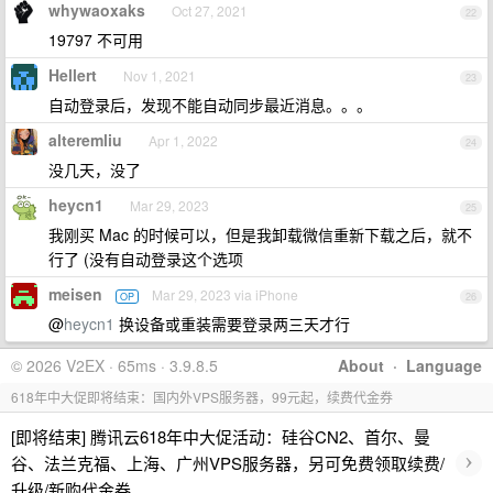
whywaoxaks
Oct 27, 2021
22
19797 不可用
Hellert
Nov 1, 2021
23
自动登录后，发现不能自动同步最近消息。。。
alteremliu
Apr 1, 2022
24
没几天，没了
heycn1
Mar 29, 2023
25
我刚买 Mac 的时候可以，但是我卸载微信重新下载之后，就不
行了 (没有自动登录这个选项
meisen
Mar 29, 2023 via iPhone
OP
26
@
heycn1
换设备或重装需要登录两三天才行
© 2026 V2EX · 65ms · 3.9.8.5
About
·
Language
618年中大促即将结束：国内外VPS服务器，99元起，续费代金券
[即将结束] 腾讯云618年中大促活动：硅谷CN2、首尔、曼
›
谷、法兰克福、上海、广州VPS服务器，另可免费领取续费/
升级/新购代金券。