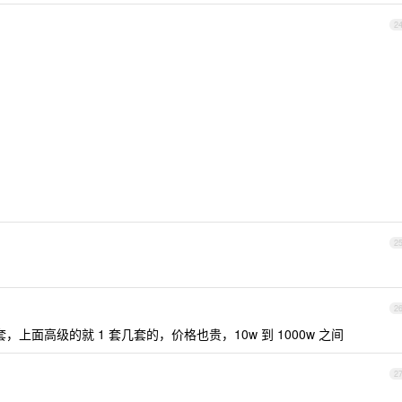
2
2
2
套，上面高级的就 1 套几套的，价格也贵，10w 到 1000w 之间
2