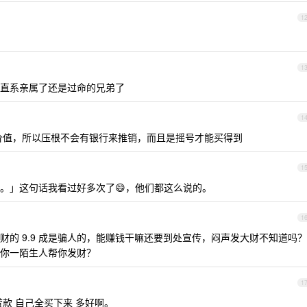
1
1
直系亲属了还是过命的兄弟了
1
藏价值，所以压根不会有银行来推销，而且是摇号才能买得到
1
。」这句话我看过好多次了😄，他们都这么说的。
1
的 9.9 成是骗人的，能赚钱干嘛还要到处宣传，闷声发大财不知道吗？
你一陌生人帮你发财？
1
款 自己全买下来 多好啊。