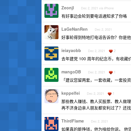
Zeonjl
Dec 2, 2021 via iPhone
有好事边会轮到要电话通知求了你咯
LaGeNanRen
Dec 2, 2021
好事轮得到特地打电话告诉你？你是他
ieiayaobb
2
Dec 2, 2021
去年建党 100 周年的纪念币，有收
mangoDB
1
Dec 2, 2021
「建议您留两套，一套收藏，一套投资
keppelfei
1
Dec 2, 2021
那些教人赚钱、教人买股票、教人做理财
再不济身边亲人朋友都安利过了？还找
ThirdFlame
Dec 2, 2021
如果真的能挣钱，他为啥给你说。 他贷