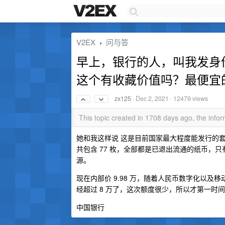
V2EX
问与答
›
早上，银行的人，叫我发身
这个有收藏价值吗？最便宜的
zx125
·
Dec 2, 2021
· 12479 views
This topic created in 1708 days ago, the inf
她和我这样说 这是目前国家最大程度能发行的
共包含 77 枚，全部都是已退出流通的纸币，
源。
现在内部价 9.98 万，随着人民币数字化以及
经超过 8 万了，这次额度很少，所以才第一
中国银行