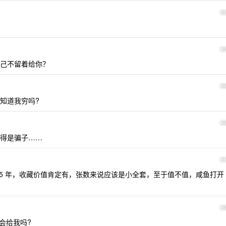
3
3
己不留着给你？
3
知道我穷吗?
3
得是骗子……
3
1955 年，收藏价值肯定有，张数来说应该是小全套，至于值不值，咸鱼打开
3
会给我吗?