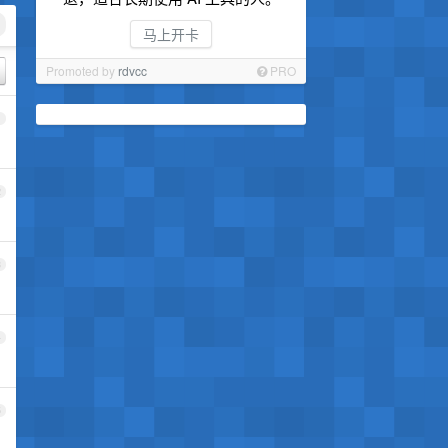
马上开卡
Promoted by
rdvcc
PRO
1
2
3
4
5