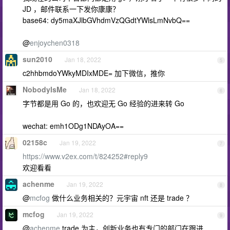
JD ，邮件联系一下发你康康？
base64: dy5maXJlbGVhdmVzQGdtYWlsLmNvbQ==
@
enjoychen0318
sun2010
Jan 18, 2022
5
c2hhbmdoYWkyMDIxMDE= 加下微信，推你
NobodyIsMe
Jan 18, 2022
6
字节都是用 Go 的，也欢迎无 Go 经验的进来转 Go
wechat: emh1ODg1NDAyOA==
02158c
Jan 19, 2022
7
https://www.v2ex.com/t/824252#reply9
欢迎看看
achenme
Jan 19, 2022
8
@
mcfog
做什么业务相关的？元宇宙 nft 还是 trade ？
mcfog
Jan 19, 2022
9
@
achenme
trade 为主，创新业务也有专门的部门在跟进