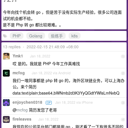
今年向找个机会转 go ，但是苦于没有实际生产经验，很多公司连面
试的机会都不给。
是不是 Php 转 go 都比较艰难。。
PHP
Golang
些练手
k8s
13 replies
•
2022-02-15 21:48:09 +08:00
Ymk1
Jan 18, 2022
1
哎 是的。我就是 PHP 今年工作真难找
mcfog
Jan 18, 2022 via Android
2
我们一堆同事都是 php 转 go 的，海外区块链业务，可以上海办
公。来个简历
data:text/plain;base64,bWNmb2d3K3YyQGdtYWlsLmNvbQ
enjoychen0318
Jan 18, 2022 via iPhone
OP
3
@
mcfog
简历发您了老哥
fireleaves
Jan 18, 2022
4
我现在的公司平台部门都是用 go ，刚才看了一下有很多不同的