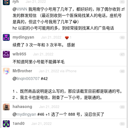
ryh
Jan 21, 2022
45
@
V9NN
我用南宁小号用了几年了，都好好的，除了偶尔收到 zf
发的群发短信 （最近到收到一个医保局找某人的电话，座机号
是真的，但这个小号我用了几年了😂）
hz 以前的小号可能用的多，到经常接到找某人的广告电话
mydingyan
Jan 21, 2022
1
46
续费了 3 次一年和 3 次半年。 感谢
wlb955
Jan 21, 2022
47
不知道阿里小号能不能薅羊毛
MrBrother
Jan 21, 2022 via iPhone
48
@
linqin003707
#42
1 、既然商品说明是这么写的，那应该截至目前都是联通的号。
2 、我主卡也是电信，刚查了一下小号，是联通的。
hahasong
Jan 21, 2022
49
@
mydingyan
#46 +1 选了一个 888 号，没忍住买了
1and0
Jan 21, 2022
50