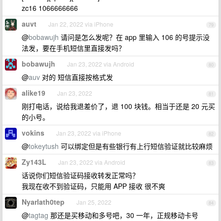
zc16 1066666666
auvt
Jan 22, 2022 via iPhone
79
@
bobawujh
请问是怎么发呢？在 app 里输入 106 的号提示没
法发，要在手机短信里直接发吗？
bobawujh
Jan 23, 2022 via Android
80
@
auv
对的 短信直接按格式发
alike19
Jan 23, 2022
81
刚打电话，说给我退差价了，退 100 块钱。相当于还是 20 元买
的小号。
vokins
Jan 23, 2022 via iPhone
82
@
tokeytush
可以绑定但是有些银行有上行短信验证就比较麻烦
Zy143L
Jan 23, 2022 via Android
83
话说你们短信验证码接收转发正常吗？
我现在收不到验证码，只能用 APP 接收 很不爽
Nyarlath0tep
Jan 25, 2022
84
@
tagtag
那还是买移动和多号吧，30 一年，正规移动卡号