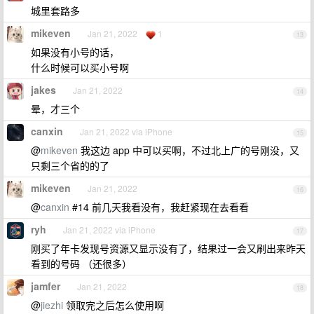
城里套路多
mikeven
Jan 21, 2022
1
13
如果没有小号的话，
什么时候可以买小号啊
jakes
Jan 21, 2022
14
晕，才三个
canxin
Jan 21, 2022 via iPhone
15
@
mikeven
我这边 app 中可以买啊，不过北上广的号刚没，又
只剩三个省的的了
mikeven
Jan 21, 2022
16
@
canxin
#14 前几天我看没有，我赶紧现在去看看
ryh
Jan 21, 2022 via iPhone
17
刚买了年卡发现号资源又显示没有了，结果过一会又刷出来昨天
看到的号码 （还很多）
jamfer
Jan 21, 2022
18
@
jiezhi
领取完之后怎么使用啊