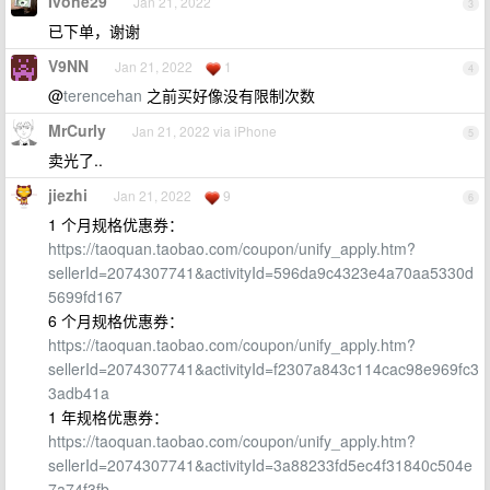
Ivone29
Jan 21, 2022
3
已下单，谢谢
V9NN
Jan 21, 2022
1
4
@
terencehan
之前买好像没有限制次数
MrCurly
Jan 21, 2022 via iPhone
5
卖光了..
jiezhi
Jan 21, 2022
9
6
1 个月规格优惠券：
https://taoquan.taobao.com/coupon/unify_apply.htm?
sellerId=2074307741&activityId=596da9c4323e4a70aa5330d
5699fd167
6 个月规格优惠券：
https://taoquan.taobao.com/coupon/unify_apply.htm?
sellerId=2074307741&activityId=f2307a843c114cac98e969fc3
3adb41a
1 年规格优惠券：
https://taoquan.taobao.com/coupon/unify_apply.htm?
sellerId=2074307741&activityId=3a88233fd5ec4f31840c504e
7a74f3fb