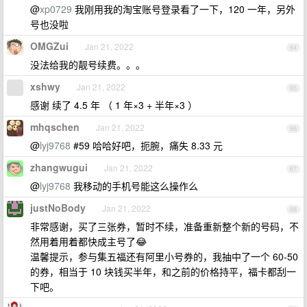
@
xp0729
我刚用我的淘宝账号登录看了一下，120 一年，另外
号也没啦
OMGZui
Jan 21, 2022
64
没法给我的靓号续费。。。
xshwy
Jan 21, 2022
65
感谢 续了 4.5 年 （ 1 年×3 + 半年×3 ）
mhqschen
Jan 21, 2022
66
@
lyj9768
#59 哈哈好吧，扼腕，痛失 8.33 元
zhangwugui
Jan 21, 2022
67
@
lyj9768
我移动的手机号能这么操作么
justNoBody
Jan 21, 2022
68
非常感谢，买了三张券，暂时不续，准备重新整个新的号码，不
然用着用着都快成主号了😂
温馨提示，参与集五福还有阿里小号券的，我抽中了一个 60-50
的券，相当于 10 块钱买半年，和之前的价格持平，福卡都刮一
下吧。