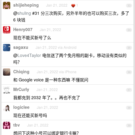
shijieheping
Jan 21, 2022
1
33
@
shuling
#31 分三次购买，另外半年的也可以购买三次，多了
6 块钱
Henry007
Jan 21, 2022
34
现在不能买新号了么
sagaxu
Jan 21, 2022 via Android
35
@
Love4Taylor
电信送了两个免月租的副卡，移动没有类似的
吗？
Chiqing
Jan 21, 2022 via iPhone
36
和 Google voice 是一种东西嘛 不懂就问
MrCurly
Jan 21, 2022
37
我都充到 2032 年了。。再也不充了
logiclee
Jan 21, 2022
38
现在还能买新号吗
tbv
Jan 21, 2022
39
想问下这种小号可以绑定银行卡嘛？