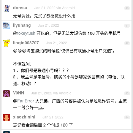
doresu
Jan 21, 2022 via Android
40
无号资源，先买了券感觉没什么用
liyuhang
Jan 21, 2022
41
@
tokeytush
可以的，但是无法发短信给 106 开头的手机号
linqin003707
Jan 21, 2022
42
😁😁😁淘宝购买的时候说“仅供已有联通小号用户充值”。
不懂就问：
1 、你们都是联通小号吗？？？
2 、我主号是电信号，购买的小号是哪家运营商的（电信、联
通、移动）？
V9NN
Jan 21, 2022 via Android
43
@
FanError
大兄弟，广西的号容易被认为是垃圾诈骗号，主流
一二线会好一点。
xiaozhinini
Jan 21, 2022
44
忘记看金额后面 2 个付成 120 了