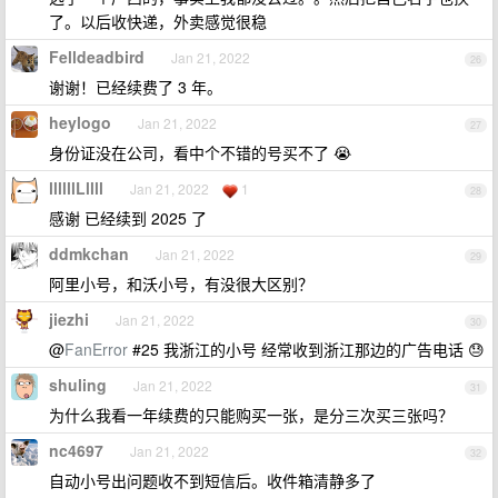
了。以后收快递，外卖感觉很稳
Felldeadbird
Jan 21, 2022
26
谢谢！已经续费了 3 年。
heylogo
Jan 21, 2022
27
身份证没在公司，看中个不错的号买不了 😭
llllllLllll
Jan 21, 2022
1
28
感谢 已经续到 2025 了
ddmkchan
Jan 21, 2022
29
阿里小号，和沃小号，有没很大区别？
jiezhi
Jan 21, 2022
30
@
FanError
#25 我浙江的小号 经常收到浙江那边的广告电话 😓
shuling
Jan 21, 2022
31
为什么我看一年续费的只能购买一张，是分三次买三张吗？
nc4697
Jan 21, 2022
32
自动小号出问题收不到短信后。收件箱清静多了