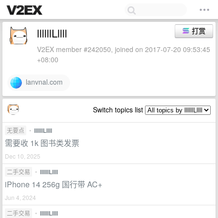
llllllLllll
打赏
V2EX member #242050, joined on 2017-07-20 09:53:45
+08:00
lanvnal.com
Switch topics list
无要点
•
llllllLllll
需要收 1k 图书类发票
Dec 10, 2025
二手交易
•
llllllLllll
iPhone 14 256g 国行带 AC+
Jun 4, 2024
二手交易
•
llllllLllll