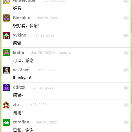
wintercoder
Jan 29, 2022
33
好看
Sinkalex
Jan 29, 2022
34
很好看，多谢！
yvkino
Jan 29, 2022
35
感谢
leafre
Jan 29, 2022 via Android
36
可以，感谢
sc13see
Jan 29, 2022
37
thankyou!
ddr2zt
Jan 29, 2022
38
感谢~
ztc
Jan 29, 2022
39
谢谢！
zerofiny
Jan 29, 2022
40
已领，谢谢