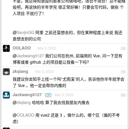
不是，我总得知道投的那家公司做啥吧，适合不适合！总不能瞎
投吧，再说快的半年学完 很正常好嘛！只要会写代码，做些 个
人项目 不就行了！
@
SanjinGG
阿里 之前还蛮想去的，但在某种程度上来说 我还
是想去别的公司
OOLAOO
Mar 3, 2022
18
@
Jackwang0127
我们公司在杭州, 前端用的 Vue, 问一下您有
博客或者 github 上的项目能让我看一下吗?
zkqiang
Mar 3, 2022
19
我建议你去知乎上找一个叫“尤雨溪”的人，告诉他你半年就学会
了 Vue ，他一定会帮你内推的
Jackwang0127
Mar 3, 2022
OP
20
@
zkqiang
哈哈哈 算了我去找我朋友内推去
@
OOLAOO
用 vue2 还是 3 ，做什么的，哪个区（偏的不考
虑）