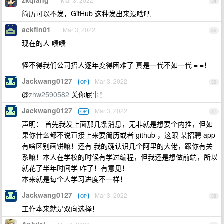
zkqiang
Mar 3, 2022
34
简历可以不发，GitHub 这种发出来没啥吧
ackfin01
Mar 3, 2022
35
现在的人 啧啧
怪不得我们公司招人逐年变得困难了 真是一代不如一代 = =！
Jackwang0127
Mar 3, 2022
OP
36
@
zhw2590582
关你屁事！
Jackwang0127
Mar 3, 2022
OP
37
声明： 首先我发上面那几条消息，无非就是想要个内推，但如
果你什么都不说直接上来要简历或者 github ，这跟 某招聘 app
有啥区别画饼嘛！还有 我的确认识几个阿里的大佬，跟你有关
系嘛！本人在学校的时候有学过编程，但我还是想做前端，所以
就花了半年时间学 咋了！有意见！
本来就是每个人学习进度不一样！
Jackwang0127
Mar 3, 2022
OP
38
工作本来就是双向选择！