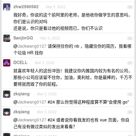
zhw2590582
Mar 3, 2022
29
我好奇，你说的这个前阿里的老师，是他收你做学生的意思吗，
你们是认识的对吗
还是说，你只是看过他的视频而已，你们不认识
SanjinGG
Mar 3, 2022
30
@
Jackwang0127
请保持住你的 nb ，隐藏住你的简历，我看哪
个垃圾 HR 找你
DCELL
Mar 3, 2022
31
就喜欢年轻人的这份冲劲！我建议你内推国内较为有名的公司，
那些小公司应该留不住你，加油，奥利给，你是最棒的，千万不
要将就而毁了你的前程。
zkqiang
Mar 3, 2022
32
@
Jackwang0127
#24 那么你觉得这种程度算不算"会使用 go"
zkqiang
Mar 3, 2022
33
@
Jackwang0127
#24 或者说你看我发的也有 vue 页面，你自
己有没有做过类似的发出来看看？