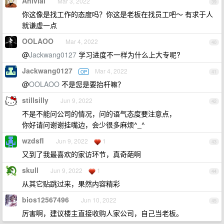
Anivial
Mar 3, 2022
39
你这像是找工作的态度吗？你这是老板在找员工吧～ 有求于人
就谦虚一点
OOLAOO
Mar 4, 2022
40
@
Jackwang0127
学习进度不一样为什么上大专呢?
Jackwang0127
Mar 4, 2022
OP
41
@
OOLAOO
不是您是要抬杆嘛？
stillsilly
Jun 9, 2022
42
不是不能问公司的情况，问的语气态度要注意点，
你好请问谢谢挂嘴边，会少很多麻烦^_^
wzdsfl
Jun 9, 2022
1
43
又到了我最喜欢的家访环节，真奇葩啊
skull
Jun 9, 2022
1
44
从其它贴跳过来，果然内容精彩
bios12567496
Jun 10, 2022
45
厉害啊，建议楼主直接收购人家公司，自己当老板。