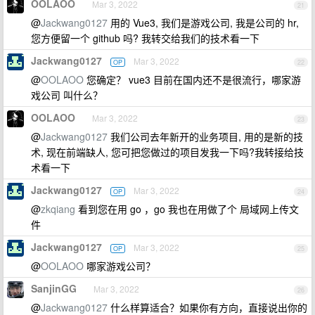
OOLAOO
Mar 3, 2022
21
@
Jackwang0127
用的 Vue3, 我们是游戏公司, 我是公司的 hr,
您方便留一个 github 吗? 我转交给我们的技术看一下
Jackwang0127
Mar 3, 2022
OP
22
@
OOLAOO
您确定？ vue3 目前在国内还不是很流行，哪家游
戏公司 叫什么？
OOLAOO
Mar 3, 2022
23
@
Jackwang0127
我们公司去年新开的业务项目, 用的是新的技
术, 现在前端缺人, 您可把您做过的项目发我一下吗?我转接给技
术看一下
Jackwang0127
Mar 3, 2022
OP
24
@
zkqiang
看到您在用 go ，go 我也在用做了个 局域网上传文
件
Jackwang0127
Mar 3, 2022
OP
25
@
OOLAOO
哪家游戏公司？
SanjinGG
Mar 3, 2022
26
@
Jackwang0127
什么样算适合？如果你有方向，直接说出你的