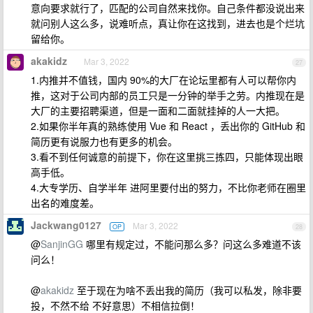
意向要求就行了，匹配的公司自然来找你。自己条件都没说出来
就问别人这么多，说难听点，真让你在这找到，进去也是个烂坑
留给你。
akakidz
Mar 3, 2022
27
1.内推并不值钱，国内 90%的大厂在论坛里都有人可以帮你内
推，这对于公司内部的员工只是一分钟的举手之劳。内推现在是
大厂的主要招聘渠道，但是一面和二面就挂掉的人一大把。
2.如果你半年真的熟练使用 Vue 和 React ，丢出你的 GitHub 和
简历更有说服力也有更多的机会。
3.看不到任何诚意的前提下，你在这里挑三拣四，只能体现出眼
高手低。
4.大专学历、自学半年 进阿里要付出的努力，不比你老师在圈里
出名的难度差。
Jackwang0127
Mar 3, 2022
OP
28
@
SanjinGG
哪里有规定过，不能问那么多？问这么多难道不该
问么！
@
akakidz
至于现在为啥不丢出我的简历（我可以私发，除非要
投，不然不给 不好意思）不相信拉倒！