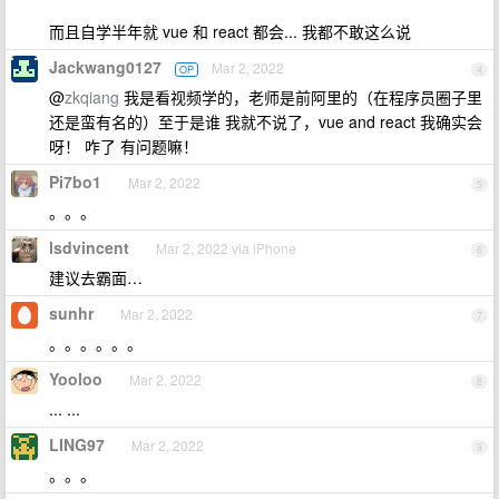
而且自学半年就 vue 和 react 都会... 我都不敢这么说
Jackwang0127
Mar 2, 2022
OP
4
@
zkqiang
我是看视频学的，老师是前阿里的（在程序员圈子里
还是蛮有名的）至于是谁 我就不说了，vue and react 我确实会
呀！ 咋了 有问题嘛！
Pi7bo1
Mar 2, 2022
5
。。。
lsdvincent
Mar 2, 2022 via iPhone
6
建议去霸面…
sunhr
Mar 2, 2022
7
。。。。。。
Yooloo
Mar 2, 2022
8
... ...
LING97
Mar 2, 2022
9
。。。