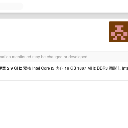
ormation mentioned may be changed or developed.
) 处理器 2.9 GHz 双核 Intel Core i5 内存 16 GB 1867 MHz DDR3 图形卡 Inte