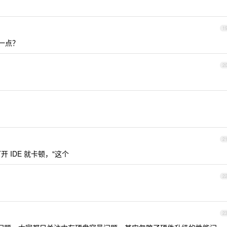
1
一点？
2
2
 IDE 就卡顿，"这个
2
2