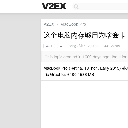
V2EX
MacBook Pro
›
这个电脑内存够用为啥会卡
cong
·
Mar 12, 2022
· 7331 views
1
This topic created in 1609 days ago, the inf
MacBook Pro (Retina, 13-inch, Early 2015
Iris Graphics 6100 1536 MB