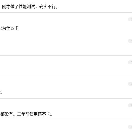
。刚才做了性能测试，确实不行。
1
说为什么卡
1
1
1
么
1
0%都没有。三年前使用还不卡。
1