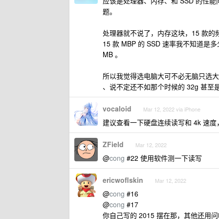
应该是处理器、内存、和 SSD 的
题。
处理器就不说了，内存这块，15 款的频率才 1
15 款 MBP 的 SSD 速率我不知道是
MB 。
所以我觉得选电脑大可不必无脑只选大内存
、说不定还不如那个时候的 32g 甚至是
vocaloid
Mar 12, 2022 via iPhone
建议查看一下硬盘连续读写和 4k 速度，我家
ZField
Mar 12, 2022
@
cong
#22 使用软件测一下读写
ericwoflskin
Mar 12, 2022
@
cong
#16
@
cong
#17
你自己写的 2015 摆在那，其他还用