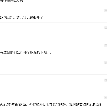
2
了 2k 挽留我, 然后我见钱眼开了
2
3
有达到他们公司那个职级的下限。。
3
3
3
3
内心的“使命”驱动，但假如反过头来请我吃饭，我可能有点担心耗费时