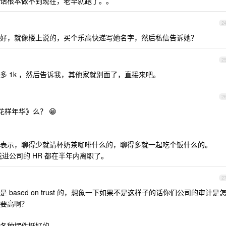
话根本做不到现在，老早就跑了。。
2
好，就像楼上说的，买个乐高快递写她名字，然后私信告诉她？
2
 1k ，然后告诉我，其他家就别面了，直接来吧。
2
花样年华》么？ 😁
有所表示，聊得少就请杯奶茶咖啡什么的，聊得多就一起吃个饭什么的。
进公司的 HR 都在半年内离职了。
2
ased on trust 的，想象一下如果不是这样子的话你们公司的审计是
要高啊？
各种摆件挺好的