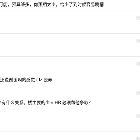
种可能，预算够多，你预期太少，给少了到时候容易跳槽
1
1
1
谢啊的感觉 ( lz 饶命...
1
少有什么关系。楼主要的少 = HR 必须帮他争取？
1
2