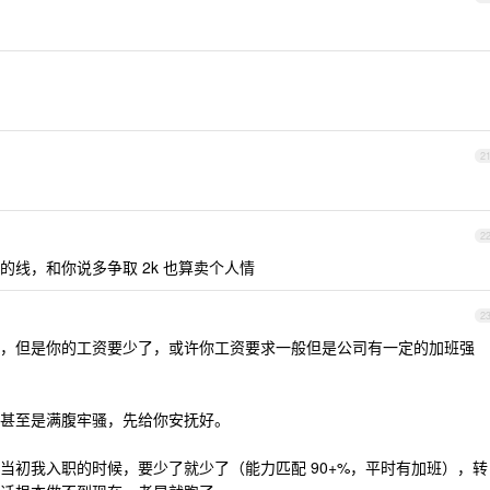
2
2
线，和你说多争取 2k 也算卖个人情
2
，但是你的工资要少了，或许你工资要求一般但是公司有一定的加班强
甚至是满腹牢骚，先给你安抚好。
想当初我入职的时候，要少了就少了（能力匹配 90+%，平时有加班），转