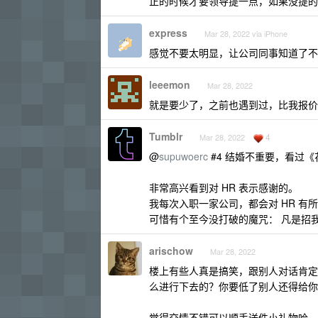
正的时候才要领导提一点，如果没提的
express
Mar 28, 2022 via iPhone
感觉不要太明显，让公司同事知道了不
leeemon
Mar 28, 2022
就是要少了，之前也遇到过，比我报价多
Tumblr
4
Mar 28, 2022
@
supuwoerc
#4 结婚不重要，看过《
非常高兴看到对 HR 表示感谢的。
我每次入职一家公司，都会对 HR 
可惜有个至今没打破的魔咒： 凡是招我
arischow
Mar 28, 2022
楼上有些人真是搞笑，跟别人对话肯定是 b
么进行下去的？你要低了别人还得给你
觉得交情不错可以顺手送件小礼物哈，