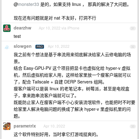
@
monster33
是的，如果支持 linux ， 那真的解决了大问题。
现在还有问题就是对 nat 不友好，打洞不行
dearzhw
Apr 10, 2022 via iPhone
31
test
slowgen
Apr 10, 2022
PRO
32
我之前有个想法是基于串流用来彻底解决给家人云修电脑的场
景。
结合 Easy-GPU-PV 这个项目把显卡也虚拟化给 hyper-v 虚拟
机，然后虚拟机给家人用，这样给家里放一个瘦客户端就可以
了，配合 Tailscale + 自建 DERP Servers 组网。
瘦客户端可以是装 linux 的老笔记本，树莓派，甚至是电视盒
子，拿来跑串流客户端就可以了。
既能防止家人在瘦客户端不小心安装流氓软件，也能把时不时要
给家里人解决电脑问题的换成了解决 hyper-v 里虚拟机里的问
题。
parametrix
Apr 10, 2022
33
这个软件特别好用，当时拿它打游戏挺爽的。