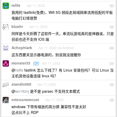
relife
Apr 11, 2022
54
我用的 fastlink(免费)，Wifi 5G 频段走局域网串流用低配的平板
电脑打幻塔很赞
bluehr
Apr 11, 2022
55
同样是今天折腾了这软件一天，串流玩游戏真的是神器诶，只是
目前也还不支持 IOS 端
Achophiark
Apr 11, 2022 via Android
56
这东西要关显示器电源的，别说我没提醒你
monster33
Apr 11, 2022
OP
57
@
relife
fastlink 怎么下线了？有 Linux 安装包吗？可以 Linux 当
主机其他设备连接 linux 吗？
standin000
Apr 17, 2022
58
@
ian19znj
是不是 parsec 不支持文本模式
omcourseecust
Apr 17, 2022
59
windows 下带有缩放的高分屏 兼容性不是太好
这点比不上 RDP