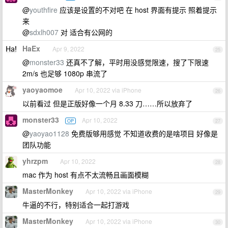
@
youthfire
应该是设置的不对吧 在 host 界面有提示 照着提示
来
@
sdxlh007
对 适合有公网的
HaEx
Apr 9, 2022
25
@
monster33
还真不了解，平时用没感觉限速，搜了下限速
2m/s 也足够 1080p 串流了
yaoyaomoe
Apr 10, 2022 via iPhone
26
以前看过 但是正版好像一个月 8.33 刀……所以放弃了
monster33
Apr 10, 2022
OP
27
@
yaoyao1128
免费版够用感觉 不知道收费的是啥项目 好像是
团队功能
yhrzpm
Apr 10, 2022
28
mac 作为 host 有点不太流畅且画面模糊
MasterMonkey
Apr 10, 2022 via iPhone
29
牛逼的不行，特别适合一起打游戏
MasterMonkey
Apr 10, 2022 via iPhone
30