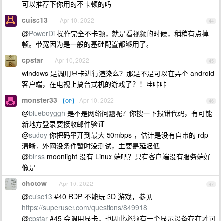
可以推荐下你用的不卡顿的吗
cuisc13
Apr 10, 2022
44
@
PowerDi
操作完全不卡顿，就是看视频的时候，稍稍有点掉
帧。带宽因为是一般的基础配置都够用了。
cpstar
Apr 10, 2022
45
windows 是调用显卡进行渲染么？那是不是可以在弄个 android
客户端，在电视上搞台式机的游戏了？！哇咔咔
monster33
Apr 10, 2022
OP
46
@
blueboyggh
是不是网络问题呢？你搜一下报错代码，有可能
新地方登录要接收邮件验证
@
sudoy
你把码率开到最大 50mbps ，估计是没有自带的 rdp
清晰，外网没条件暂时没测试，主要是延迟低
@
binss
moonlight 没有 Linux 端吧？只有客户端没有服务端好
像是
chotow
Apr 10, 2022
47
@
cuisc13
#40 RDP 不能玩 3D 游戏，参见
https://superuser.com/questions/849918
@
cpstar
#45 会调用显卡，也因此必须有一个显示设备存在才可