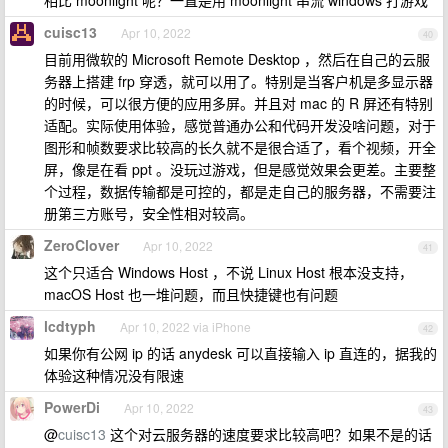
相比 moonlight 呢？一直是用 moonlight 串流 windows 打游戏
cuisc13
Apr 10, 2022
40
目前用微软的 Microsoft Remote Desktop ，然后在自己的云服
务器上搭建 frp 穿透，就可以用了。特别是当客户机是多显示器
的时候，可以很方便的应用多屏。并且对 mac 的 R 屏还有特别
适配。实际使用体验，感觉普通办公和代码开发没啥问题，对于
图形和帧数要求比较高的长久就不是很合适了，看个视频，开全
屏，像是在看 ppt 。没玩过游戏，但是感觉效果会更差。主要整
个过程，数据传输都是可控的，都是走自己的服务器，不需要注
册第三方账号，安全性相对较高。
ZeroClover
Apr 10, 2022
41
这个只适合 Windows Host ，不说 Linux Host 根本没支持，
macOS Host 也一堆问题，而且快捷键也有问题
lcdtyph
Apr 10, 2022 via iPhone
42
如果你有公网 ip 的话 anydesk 可以直接输入 ip 直连的，据我的
体验这种情况没有限速
PowerDi
Apr 10, 2022
43
@
cuisc13
这个对云服务器的速度要求比较高吧？如果不是的话