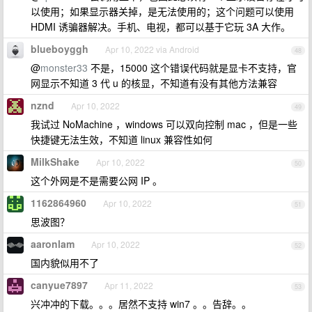
以使用；如果显示器关掉，是无法使用的；这个问题可以使用
HDMI 诱骗器解决。手机、电视，都可以基于它玩 3A 大作。
blueboyggh
Apr 10, 2022 via Android
48
@
monster33
不是，15000 这个错误代码就是显卡不支持，官
网显示不知道 3 代 u 的核显，不知道有没有其他方法兼容
nznd
Apr 10, 2022
49
我试过 NoMachine ，windows 可以双向控制 mac ，但是一些
快捷键无法生效，不知道 linux 兼容性如何
MilkShake
Apr 10, 2022
50
这个外网是不是需要公网 IP 。
1162864960
Apr 10, 2022
51
思波图？
aaronlam
Apr 10, 2022
52
国内貌似用不了
canyue7897
Apr 11, 2022
53
兴冲冲的下载。。。居然不支持 win7 。。告辞。。