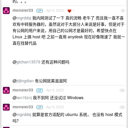
的。。。
monster33
Apr 9, 2022
1
OP
9
@
mgrddsj
我内网测试了一下 真的流畅 老牛了 而且我一直不喜
欢有中转服务器的，虽然说对于大部分人来说是好事，但是对于
有公网的用户来说，用自己的公网才是最好的，希望快点在
Linux 上搞 host 吧 之前一直用 anydesk 现在好像限速了 我就一
直在找替代品
@
gtchan13579
还有这种问题吗
@
jdjingdian
有公网就美滋滋阿
monster33
Apr 9, 2022
OP
10
@
ian19znj
我不到阿 还没试过 Windows
monster33
Apr 9, 2022
OP
11
@
mgrddsj
就算是官方适配的 ubuntu 系统， 也没有 host 模式
吗？