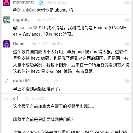
monster33
Apr 9, 2022
OP
12
@
B1ankCat
大佬你是 ubuntu 吗
mgrddsj
Apr 9, 2022
13
@
monster33
#11 我不清楚，我测试用的是 Fedora (GNOME
41 + Wayland)，没有 host 选项。
Damn
Apr 9, 2022 via iPhone
14
这个软件国内应该不太好用，毕竟 udp 被 qos 得太狠，这软件
号称支持 hevc 编码，也是我了解到这东西的原因，但是网上有
大量不成功案例，我也不例外，后来在一个犄角旮旯看到有人说
这软件的 hevc 只支持 intel 编码，有点奇葩。。
dufu1991
Apr 9, 2022
15
早上才看到索额图推荐了。
clf
Apr 9, 2022
16
这个很早之前加拿大白嫖王的视频里出现过。
印象里之前是只能局域网使用的？
远程 Windows 我还是更习惯用 RDP ，配合 Zerotier 还是比较