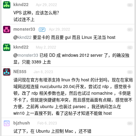
kknd22
Apr 29, 2022
60
VPS 这种，应该怎么用？
试过连不上
monster33
Apr 29, 2022
OP
61
@
kknd22
要显卡的 而且要 gui 而且 Linux 无法当 host
kknd22
May 2, 2022
62
@
monster33
已经 DD 成 windows 2012 server 了，的确没独
显，只能 3389 上去
NE555
Jan 8, 2023
63
请问现在官方有增添支持 linux 作为 host 的计划吗，现在在家局
域网远程连接 nuc(ubuntu 20.04)开发，尝试过 rdp ，感觉很卡
顿，改了 rdp 相关参数也是，然后也试过 nomachine ，卡倒是
不卡了，但就是快捷键有冲突，而且感觉画面有点糊，感觉很不
方便，之前再 ubuntu 上也装过 parsec ，我还纳闷怎么在
win10 上一直搜不到，看了这帖子才知道不能做 host
bjzhush
Feb 6, 2023
64
试了下，在 Ubuntu 上控制 Mac ，还不错