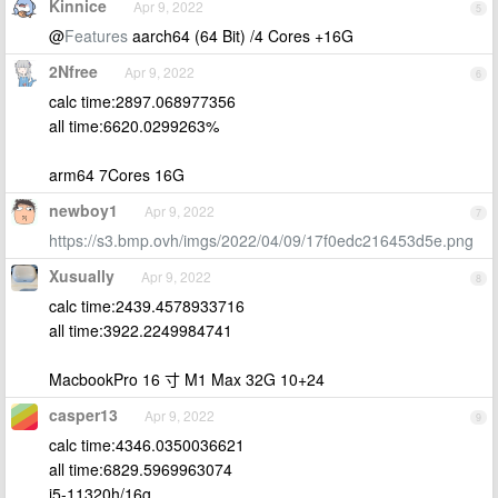
Kinnice
Apr 9, 2022
5
@
Features
aarch64 (64 Bit) /4 Cores +16G
2Nfree
Apr 9, 2022
6
calc time:2897.068977356
all time:6620.0299263%
arm64 7Cores 16G
newboy1
Apr 9, 2022
7
https://s3.bmp.ovh/imgs/2022/04/09/17f0edc216453d5e.png
Xusually
Apr 9, 2022
8
calc time:2439.4578933716
all time:3922.2249984741
MacbookPro 16 寸 M1 Max 32G 10+24
casper13
Apr 9, 2022
9
calc time:4346.0350036621
all time:6829.5969963074
i5-11320h/16g