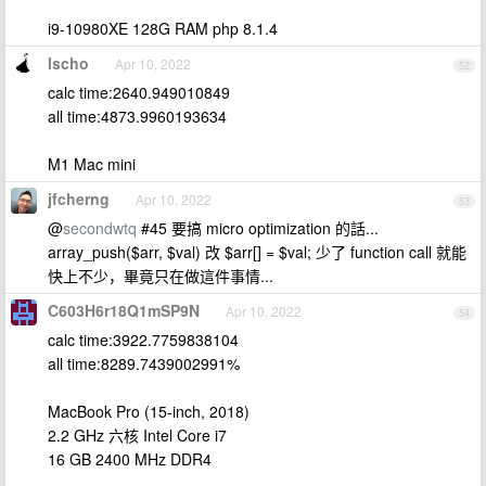
i9-10980XE 128G RAM php 8.1.4
lscho
Apr 10, 2022
52
calc time:2640.949010849
all time:4873.9960193634
M1 Mac mini
jfcherng
Apr 10, 2022
53
@
secondwtq
#45 要搞 micro optimization 的話...
array_push($arr, $val) 改 $arr[] = $val; 少了 function call 就能
快上不少，畢竟只在做這件事情...
C603H6r18Q1mSP9N
Apr 10, 2022
54
calc time:3922.7759838104
all time:8289.7439002991%
MacBook Pro (15-inch, 2018)
2.2 GHz 六核 Intel Core i7
16 GB 2400 MHz DDR4