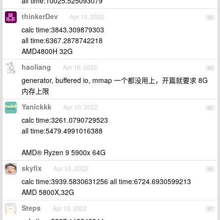
all time:10025.525093079
thinkerDev
Apr 10, 2022
83
calc time:3843.309879303
all time:6367.2878742218
AMD4800H 32G
haoliang
Apr 10, 2022
84
generator, buffered io, mmap 一个都没用上，开篇就要求 8G
内存上限
Yanickkk
Apr 10, 2022
85
calc time:3261.0790729523
all time:5479.4991016388
AMD® Ryzen 9 5900x 64G
skyfix
Apr 10, 2022
86
calc time:3939.5830631256 all time:6724.6930599213
AMD 5800X,32G
Steps
Apr 10, 2022
87