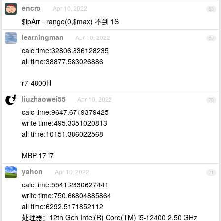
encro
Apr 10, 2022
68
$ipArr= range(0,$max) 不到 1S
learningman
Apr 10, 2022
69
calc time:32806.836128235
all time:38877.583026886
r7-4800H
liuzhaowei55
Apr 10, 2022
70
calc time:9647.6719379425
write time:495.3351020813
all time:10151.386022568
MBP 17 i7
yahon
Apr 10, 2022
71
calc time:5541.2330627441
write time:750.66804885864
all time:6292.5171852112
处理器：12th Gen Intel(R) Core(TM) i5-12400 2.50 GHz