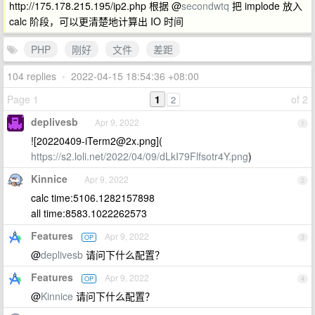
http://175.178.215.195/ip2.php 根据 @
secondwtq
把 implode 放入
calc 阶段，可以更清楚地计算出 IO 时间
PHP
刚好
文件
差距
104 replies
•
2022-04-15 18:54:36 +08:00
Page 1
1
of 2
2
deplivesb
Apr 9, 2022
1
![
20220409-iTerm2@2x.png
](
https://s2.loli.net/2022/04/09/dLkI79Flfsotr4Y.png
)
Kinnice
Apr 9, 2022
2
calc time:5106.1282157898
all time:8583.1022262573
Features
Apr 9, 2022
OP
3
@
deplivesb
请问下什么配置？
Features
Apr 9, 2022
OP
4
@
Kinnice
请问下什么配置？