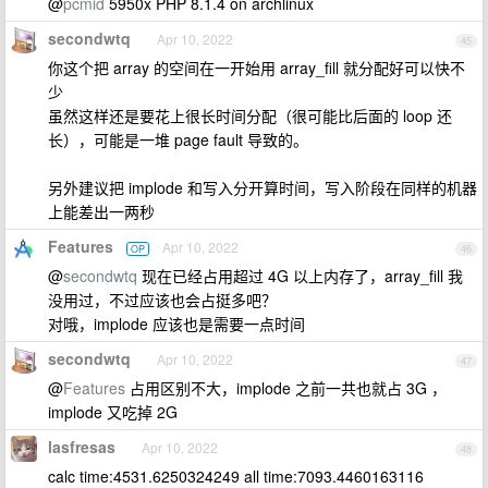
@
pcmid
5950x PHP 8.1.4 on archlinux
secondwtq
Apr 10, 2022
45
你这个把 array 的空间在一开始用 array_fill 就分配好可以快不
少
虽然这样还是要花上很长时间分配（很可能比后面的 loop 还
长），可能是一堆 page fault 导致的。
另外建议把 implode 和写入分开算时间，写入阶段在同样的机器
上能差出一两秒
Features
Apr 10, 2022
OP
46
@
secondwtq
现在已经占用超过 4G 以上内存了，array_fill 我
没用过，不过应该也会占挺多吧？
对哦，implode 应该也是需要一点时间
secondwtq
Apr 10, 2022
47
@
Features
占用区别不大，implode 之前一共也就占 3G ，
implode 又吃掉 2G
lasfresas
Apr 10, 2022
48
calc time:4531.6250324249 all time:7093.4460163116