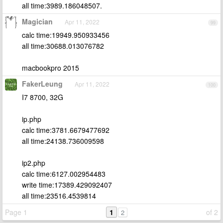
all time:3989.186048507.
Magician
Apr 11, 2022
99
calc time:19949.950933456
all time:30688.013076782
macbookpro 2015
FakerLeung
Apr 11, 2022
100
I7 8700, 32G
ip.php
calc time:3781.6679477692
all time:24138.736009598
ip2.php
calc time:6127.002954483
write time:17389.429092407
all time:23516.4539814
Page 1
1
of 2
2