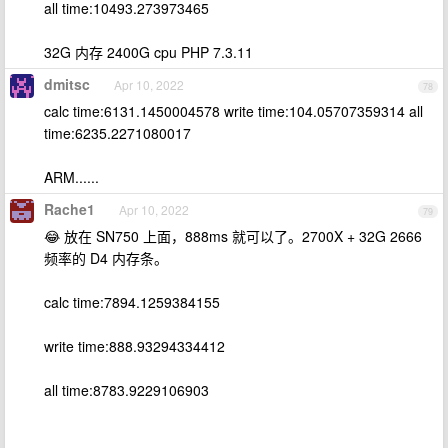
all time:10493.273973465
32G 内存 2400G cpu PHP 7.3.11
dmitsc
Apr 10, 2022
78
calc time:6131.1450004578 write time:104.05707359314 all
time:6235.2271080017
ARM......
Rache1
Apr 10, 2022
79
😂 放在 SN750 上面，888ms 就可以了。2700X + 32G 2666
频率的 D4 内存条。
calc time:7894.1259384155
write time:888.93294334412
all time:8783.9229106903