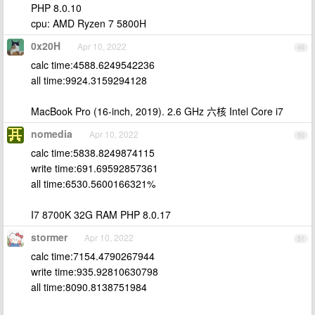
PHP 8.0.10
cpu: AMD Ryzen 7 5800H
0x20H
Apr 10, 2022
49
calc time:4588.6249542236
all time:9924.3159294128
MacBook Pro (16-inch, 2019). 2.6 GHz 六核 Intel Core i7
nomedia
Apr 10, 2022
50
calc time:5838.8249874115
write time:691.69592857361
all time:6530.5600166321%
I7 8700K 32G RAM PHP 8.0.17
stormer
Apr 10, 2022
51
calc time:7154.4790267944
write time:935.92810630798
all time:8090.8138751984