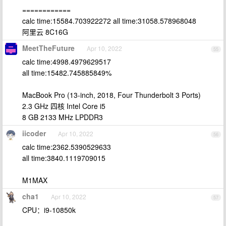
============
calc time:15584.703922272 all time:31058.578968048
阿里云 8C16G
MeetTheFuture
Apr 10, 2022
55
calc time:4998.4979629517
all time:15482.745885849%
MacBook Pro (13-inch, 2018, Four Thunderbolt 3 Ports)
2.3 GHz 四核 Intel Core i5
8 GB 2133 MHz LPDDR3
iicoder
Apr 10, 2022
56
calc time:2362.5390529633
all time:3840.1119709015
M1MAX
cha1
Apr 10, 2022
57
CPU：i9-10850k