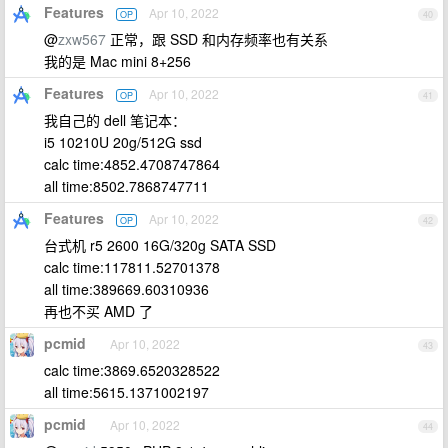
Features
Apr 10, 2022
OP
40
@
zxw567
正常，跟 SSD 和内存频率也有关系
我的是 Mac mini 8+256
Features
Apr 10, 2022
OP
41
我自己的 dell 笔记本：
i5 10210U 20g/512G ssd
calc time:4852.4708747864
all time:8502.7868747711
Features
Apr 10, 2022
OP
42
台式机 r5 2600 16G/320g SATA SSD
calc time:117811.52701378
all time:389669.60310936
再也不买 AMD 了
pcmid
Apr 10, 2022
43
calc time:3869.6520328522
all time:5615.1371002197
pcmid
Apr 10, 2022
44