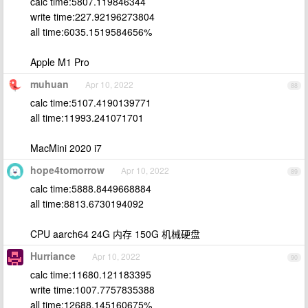
calc time:5807.119846344
write time:227.92196273804
all time:6035.1519584656%
Apple M1 Pro
muhuan
Apr 10, 2022
88
calc time:5107.4190139771
all time:11993.241071701
MacMini 2020 i7
hope4tomorrow
Apr 10, 2022
89
calc time:5888.8449668884
all time:8813.6730194092
CPU aarch64 24G 内存 150G 机械硬盘
Hurriance
Apr 10, 2022
90
calc time:11680.121183395
write time:1007.7757835388
all time:12688.145160675%