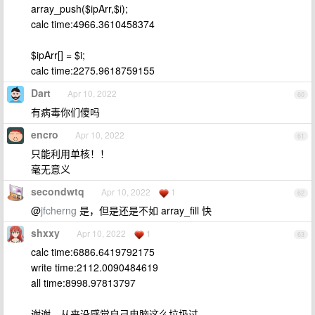
array_push($ipArr,$i);
calc time:4966.3610458374
$ipArr[] = $i;
calc time:2275.9618759155
Dart
Apr 10, 2022
60
有病毒你们傻吗
encro
Apr 10, 2022
61
只能利用单核！！
毫无意义
secondwtq
Apr 10, 2022
1
62
@
jfcherng
是，但是还是不如 array_fill 快
shxxy
Apr 10, 2022
1
63
calc time:6886.6419792175
write time:2112.0090484619
all time:8998.97813797
谢谢，从来没感觉自己电脑这么垃圾过