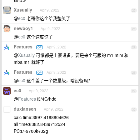
Xusually
Apr 9, 2022
25
@
ec0
老哥你这个给我整笑了
newboy1
Apr 9, 2022
26
@
ec0
这个速度惊了
Features
Apr 9, 2022
OP
27
@
Xusually
可惜都是土豪设备，要是来个丐版的 m1 mini 和
mba m1 就好了
Features
Apr 9, 2022
OP
28
@
ec0
这个差了一个数量级，啥设备啊？
ec0
Apr 9, 2022
29
@
Features
i3/4G/hdd
duxiansen
Apr 9, 2022
30
calc time:3997.4188804626
all time:6382.8439712524
PC:i7-9700k+32g