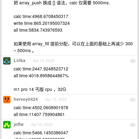
把 array_push 换成 [] 语法，calc 仅需要 5000ms.
calc time:4968.6708450317
write time:865.20195007324
all time:5834.743976593
如果使用 array_fill 提前分配，可以在上面的基础上再减少 300
~ 500ms 。
Lirika
Apr 10, 2022
80
calc time:2447.9248523712
all time:4018.8958644867%
m1 pro 14 丐版 cpu ，32G
hervey0424
Apr 10, 2022
81
calc time:4502.0608901978
all time:11407.759904861
jeffw
Apr 10, 2022
82
calc time:5466.1450386047