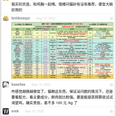
我买的京造，和鸡胸一起喂。借楼问猫砂有没有推荐，便宜大碗
好用的
letitbesqzr
May 10, 2022
2
basefas
May 10, 2022
3
咋感觉越换越便宜了，猫粮这东西，保证没问题的情况下，还是
要看配方，看主要成分，鲜肉就比粉强。要是能提高预算就试试
渴望鸡，确实贵些，差不多 100 元 /kg 了
erek
May 10, 2022
4