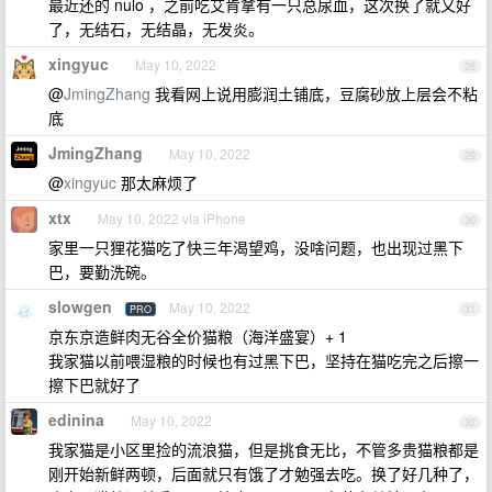
最近还的 nulo ，之前吃艾肯拿有一只总尿血，这次换了就又好
了，无结石，无结晶，无发炎。
xingyuc
May 10, 2022
28
@
JmingZhang
我看网上说用膨润土铺底，豆腐砂放上层会不粘
底
JmingZhang
May 10, 2022
29
@
xingyuc
那太麻烦了
xtx
May 10, 2022 via iPhone
30
家里一只狸花猫吃了快三年渴望鸡，没啥问题，也出现过黑下
巴，要勤洗碗。
slowgen
May 10, 2022
PRO
31
京东京造鲜肉无谷全价猫粮（海洋盛宴）+ 1
我家猫以前喂湿粮的时候也有过黑下巴，坚持在猫吃完之后擦一
擦下巴就好了
edinina
May 10, 2022
32
我家猫是小区里捡的流浪猫，但是挑食无比，不管多贵猫粮都是
刚开始新鲜两顿，后面就只有饿了才勉强去吃。换了好几种了，