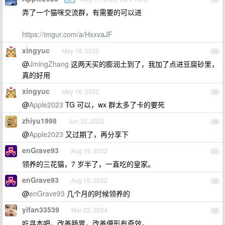
弄了一个猫咪交流群，有需要的可以进
https://imgur.com/a/HxxvaJF
xingyuc
May 18, 2022
54
@
JmingZhang
这两天买的膨润土到了，我加了点进豆腐砂里，
真的好用
xingyuc
May 18, 2022
55
@
Apple2023
TG 可以，wx 群太多了卡的要死
zhiyu1998
Jun 22, 2022
56
@
Apple2023
又过期了，再分享下
enGrave93
Aug 19, 2022
57
领养的三花猫，7 岁半了，一直吃的皇家。
enGrave93
Aug 19, 2022
58
@
enGrave93
几个月的时候领养的
yifan33539
Mar 22, 2024
59
吃寻本吧，改善肠胃，改善便形有奇效。