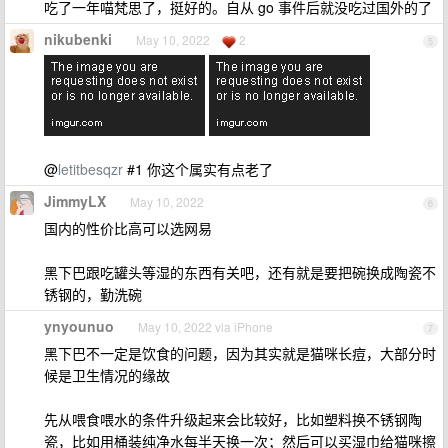
吃了一年喵梵思了，挺好的。自从 go 事件后就没吃过国外的了
nikubenki
May 10, 2022
2
5
@
letitbesqzr
#1 你这个属实有点老了
JimmyLX
May 10, 2022
6
国内的性价比高可以选网易
黑下巴跟吃罐头等湿的东西有关吧，还有就是要把碗换成陶瓷不
锈钢的，勤洗碗
ynyounuo
May 10, 2022 via iPhone
7
黑下巴不一定是饮食的问题，因为其实就是猫咪长痘，大部分时
候是卫生情况的缘故
先从喂食喂水的条件升级起来会比较好，比如塑料换不锈钢陶
瓷，比如用桶装纯净水每半天换一次；然后可以买湿巾给猫咪擦