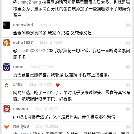
@
JmingZhang
拉屎臭的话可能是屎里面蛋白质太多，也就是猫
粮里面为了显示高百分比的蛋白质添加了一些猫吸收不了的廉价
蛋白
cocowind
May 10, 2022
38
金素问题是真的多.我家 9 只猫.又软便又吐
echo1937
May 10, 2022
39
@
sss495088732
#38 我家狸花一切正常，我也一直听说金素问
题多多
ucun
May 10, 2022
40
真羡慕自己能养猫，我都是 找猫撸 小程序上找猫撸。
5408
May 10, 2022
1
41
网易严选，吃了三四年了，平时几乎没喂过罐头、零食等其它东
西。肥肥胖胖没黑下巴，好得很
imsoso
May 10, 2022
42
go 改用网易严选了，又不是要评奖，养个猫没那么矫情
really28
May 10, 2022
43