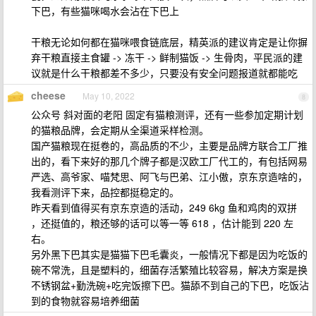
下巴，有些猫咪喝水会沾在下巴上
干粮无论如何都在猫咪喂食链底层，精英派的建议肯定是让你摒
弃干粮直接主食罐 -> 冻干 -> 鲜制猫饭 -> 生骨肉，平民派的建
议就是什么干粮都差不多少，只要没有安全问题报道就都能吃
cheese
May 10, 2022
8
公众号 斜对面的老阳 固定有猫粮测评，还有一些参加定期计划
的猫粮品牌，会定期从全渠道采样检测。
国产猫粮现在挺卷的，高品质的不少，主要是品牌方联合工厂推
出的，看下来好的那几个牌子都是汉欧工厂代工的，有包括网易
严选、高爷家、喵梵思、阿飞与巴弟、江小傲，京东京造啥的，
我看测评下来，品控都挺稳定的。
昨天看到值得买有京东京造的活动，249 6kg 鱼和鸡肉的双拼
，还挺值的，粮还够的话可以等一等 618 ，估计能到 220 左
右。
另外黑下巴其实是猫猫下巴毛囊炎，一般情况下都是因为吃饭的
碗不常洗，且是塑料的，细菌存活繁殖比较容易，解决方案是换
不锈钢盆+勤洗碗+吃完饭擦下巴。猫舔不到自己的下巴，吃饭沾
到的食物就容易培养细菌