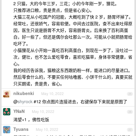
2 只猫，大的今年三岁，三花；小的今年刚一岁，狸花。
只推荐进口粮，贵是贵点，但是省心安心。
大猫三花从小吃国产的冠能，大概吃到了快 2 岁，肠胃坏掉了。
经常吐，还很娇气，容易软便。中间去过医院，查不出来吐得原
因，医生只说是肠胃不大好，容易肠胃炎。后来换了百利高蛋
白，好一些了，但还是偶尔会吐那么一次。可能从小就把肠胃给
吃坏了。
小猫狸花从小开始一直吃百利高蛋白，到现在一岁了，没吐过一
次，健壮，也不怎么爱吃零食，喜欢吃猫草，身体非常健康，省
心。
我的经历告诉我，猫粮这东西跟奶粉一样，能进口的尽量进口。
然后零食什么的，不要买任何咕噜酱、小饼干什么的，真要买就
只买朗诺，贵是贵，省心。
nikubenki
May 10, 2022
25
@
shyrock
#12 你点图片连接进去，右键保存下来就是原图了
YNaN
May 10, 2022
26
渴望+1 ，佛性吃饭
Tyuans
May 10, 2022
27