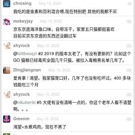
chrosing
May 10, 2022
9
我吃的是金素和百利混合喂,现在特别肥 其他的我都不买
mokeyjay
May 10, 2022
10
京东京造海洋鱼口味，自带冻干，家里五只猫都挺喜欢
目前买京东京造的东西还没翻过车
shyrock
May 10, 2022
11
@
letitbesqzr
#2 2019 的版本太老了，有没有更新的？比如这个
GO 猫粮已经毒死全国几千只猫，被拉入毒粮黑名单几年了。
Dingjiangnan
May 10, 2022
12
爱肯拿 / 渴望。我家猫胃口好，几年了也没有吃坏过。400 多块
钱能吃三个月
shyrock
May 10, 2022
13
@
nikubenki
#5 大佬有没有清晰一点的，你这个老年人看不清楚
啊。。。
Greenm
May 10, 2022
14
渴望+水煮鸡肉，现在不黑了