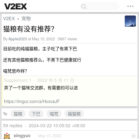
V2EX
宠物
›
猫粮有没有推荐？
By
Apple2023
at May 10, 2022 · 5867 views
目前吃的纯福猫粮，主子吃了有黑下巴
还有其他猫粮推荐么，不黑下巴健康就行
喵梵思咋样？
Supplement 1 · 2022 年 5 月 11 日
弄了一个猫咪交流群，有需要的可以进
https://imgur.com/a/HxxvaJF
猫粮
下巴
喵梵
福猫粮
59 replies
•
2024-03-22 10:05:52 +08:00
xingyuc
May 10, 2022
1