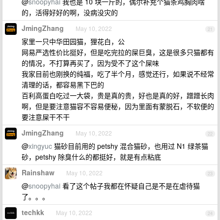
@
snoopyhai
我也是 10 块一斤的，偶尔补充个猫条鸡胸肉啥
的，活得好好的啊，没病没灾的
JmingZhang
May 10, 2022
21
家里一只中华田园猫，狸花白，公
网易严选性价比挺好，但是吃完拉的屎巨臭，这是很多只猫都有
的情况，不打算再买了，因为受不了这个屎味
我家目前也刚换的纯福，吃了半个月，感觉还行，如果说不经常
清理的话，都容易黑下巴的
百利高蛋白吃过一大袋，贵是真的贵，好也是真的好，蹭蹭长肉
啊，但是要注意猫容不容易便秘，因为里面有蒙脱石，不软便的
要注意屎干不干
JmingZhang
May 10, 2022
22
@
xingyuc
猫砂目前用的 petshy 混合猫砂，也用过 N1 绿茶猫
砂，petshy 除臭什么的都挺好，就是有点粘底
Rainshaw
May 10, 2022
23
@
snoopyhai
看了这个帖子我都在怀疑自己是不是在虐待猫
了。。。
techkk
May 10, 2022
24