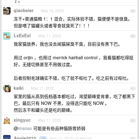
了。
qiaobeier
May 10, 2022
49
冻干+普通猫粮 1：1 混合，实际体验不错，猫便便不是很臭。
但是喂了猫罐头或者零食就臭死了！！！
LxExExl
May 11, 2022
50
我家猫放养，我也没去闻猫屎臭不臭，目前没有黑下巴。
用过 orijin ，也用过 merrick hairball control ，我看猫都吃得挺
好，无缝切换甚至不用做过度。
后者控制毛球确实不错，吃了就不呕吐了。吃之前有过呕吐。
kaiki
May 11, 2022
51
家里的猫从高到低档基本都吃过，渴望巅峰爱肯拿，吃了都黑下
巴，最后只有 NOW 不黑，没得选只能吃 NOW 。
然后冻干和罐头还是吃的巅峰。
xingyuc
May 11, 2022
52
@
imsoso
可能是有些品种猫肠胃娇弱
Apple2023
May 11, 2022 via iPhone
OP
53