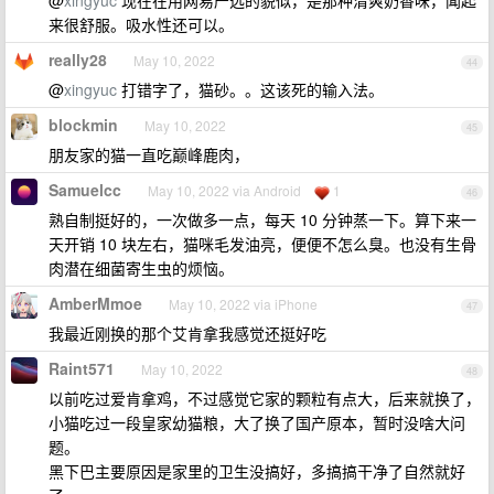
@
xingyuc
现在在用网易严选的貌似，是那种清爽奶香味，闻起
来很舒服。吸水性还可以。
really28
May 10, 2022
44
@
xingyuc
打错字了，猫砂。。这该死的输入法。
blockmin
May 10, 2022
45
朋友家的猫一直吃巅峰鹿肉，
Samuelcc
May 10, 2022 via Android
1
46
熟自制挺好的，一次做多一点，每天 10 分钟蒸一下。算下来一
天开销 10 块左右，猫咪毛发油亮，便便不怎么臭。也没有生骨
肉潜在细菌寄生虫的烦恼。
AmberMmoe
May 10, 2022 via iPhone
47
我最近刚换的那个艾肯拿我感觉还挺好吃
Raint571
May 10, 2022
48
以前吃过爱肯拿鸡，不过感觉它家的颗粒有点大，后来就换了，
小猫吃过一段皇家幼猫粮，大了换了国产原本，暂时没啥大问
题。
黑下巴主要原因是家里的卫生没搞好，多搞搞干净了自然就好