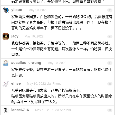
确定跟猫粮没关系了。开始也黑下巴，现在莫名其妙没有了。
yiiouo
May 10, 2022
33
家里两只田园猫，白色和黑色的，一开始吃 GO 的，后面报道有
问题就换了素力高的，但换了后白猫就出现黑下巴了，现在换了
百利的无谷鸡肉半年了，黑下巴就没了。。。
jacy
May 10, 2022
34
我各种都买，换着买，价格中等的，一般两三种不同品牌掺着。
一个是怕一种营养配比有问题，其次就像人一样，怕吃腻，换换
口味。
aosailuolierwang
May 10, 2022
35
家里养过英短，现在养着一只暹罗，一直吃的皇家，感觉也没什
么问题。
elfive
May 10, 2022 via iPhone
36
几乎只吃罐头和朋友家自己生产的猫粮冻干。
猫粮因为是猫粮机放出来的，所以只有在中午家里没人的时候给
5g 填补一下免得肚子空太久。
lance6716
May 10, 2022 via Android
37