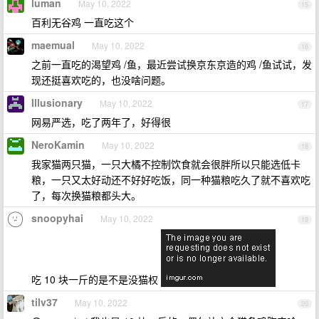
luman
May 10, 2022
15
百利无谷鸡 一直吃这个
maemual
May 10, 2022
16
之前一直吃的渴望鸡 /鱼，最近尝试换京东京造的鸡 /鱼试试，发
现还挺喜欢吃的，也没啥问题。
Illusionary
May 10, 2022
17
网易严选，吃了两年了，好得很
NeroKamin
May 10, 2022
18
我家猫两只猫，一只大橘不控制饮食就会很胖所以只能选低卡
粮，一只又太好动还不好好吃饭，同一种猫粮吃久了就不喜欢吃
了，每次换猫粮都头大。
snoopyhai
May 10, 2022
19
吃 10 块一斤的是不是没猫权
tilv37
May 10, 2022
20