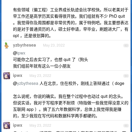
有些领域（偏工程）工业界成长轨迹会比学校快。所以老美对于
早工作还是高学历其实看得很开放。我们组就有不少 PhD quit
。我觉得你及周围都是非常优秀的，属于特例吧。我主要想表达
的是对于普通资历的人，硕士好申请，早毕业，刷题进大厂，有
opt ，还是很划算的。
yzbythesea
May 23, 2022
63
@
ipwx
可能你之后去实习了，也想 quit 了（狗头
我们组前年就有这么一位小朋友
ipwx
May 23, 2022
64
@
yzbythesea
人在北京，住在校外，刚线上答辩通过（ doge
怎么说呢，你说的确实。我在整个过程中也动过 quit 的念头。
但说实话，我对于写程序更不耐烦（特指做一些我觉得没意义的
互联网 app ）。搞了五六年数据科学，总体上我觉得我是赚
的，至少我现在写代码和数据科学两手都硬的。
ipwx
May 23, 2022
65