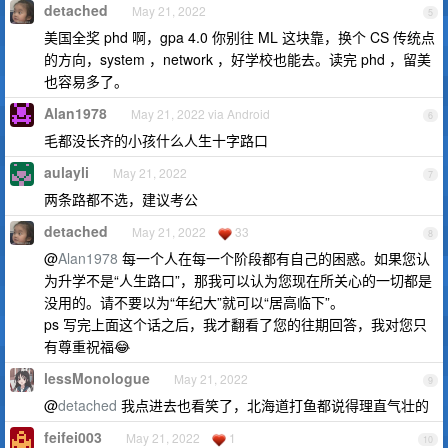
detached
May 21, 2022
5
美国全奖 phd 啊，gpa 4.0 你别往 ML 这块靠，换个 CS 传统点
的方向，system ，network ，好学校也能去。读完 phd ，留美
也容易多了。
Alan1978
May 21, 2022 via Android
6
毛都没长齐的小孩什么人生十字路口
aulayli
May 21, 2022
7
两条路都不选，建议考公
detached
May 21, 2022
33
8
@
Alan1978
每一个人在每一个阶段都有自己的困惑。如果您认
为升学不是“人生路口”，那我可以认为您现在所关心的一切都是
没用的。请不要以为“年纪大”就可以“居高临下”。
ps 写完上面这个话之后，我才翻看了您的往期回答，我对您只
有尊重祝福😂
lessMonologue
May 21, 2022
9
@
detached
我点进去也看笑了，北海道打鱼都说得理直气壮的
feifei003
May 21, 2022
1
10