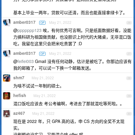
基本上毕业一两年，贷款可以还清，而且也能直接拿绿卡了。
amber0317
May 21, 2022
OP
26
@
ppppppp123
唉，有何优秀可言啊。只是纸面数据好看，没能
力搞科研为祖国做贡献，也没胆识上时代的大赌桌，无非混口饭
吃，我留在这里只会把米吃贵罢了 :D
amber0317
May 21, 2022
OP
27
@
feifei003
Gmail 没有任何动静，估计是被吃了。你那边应该有
我的邮箱了，可以试一下换一个邮箱发送。
shm7
May 21, 2022
28
为啥不试试一年制的硕士。
hefish
May 21, 2022
29
混口饭吃应该去 考公考编啊，考进去了那就混吃等死啦。。
az467
May 21, 2022
30
现在是 2022 年，只 GPA 高的话，申 CS 方向的全奖不太现
实。
没刷题也没实习，又能混个啥 offer 呢......