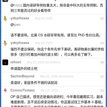
@
hfutzj
国内读研导师权重太大，除非是中科大的无导师制，否
则三年能否过的好全看导师
yzbythesea
May 22, 2022
38
@
ipwx
请不要误导。北美 CS 水硕非常有用，甚至比 PhD 性价比高。
yzbythesea
May 22, 2022
39
强烈不建议保研。你这个条件先申下美研。美研物美价廉的学校
很多（别只盯着加州纽约波士顿），可以再多去了解下。
rehoni
May 22, 2022 via Android
40
申请国外的硕士吧
SachinBeyond
May 22, 2022 via Android
41
英语好，家庭条件不错的话就润
ConnorTomato
May 22, 2022
42
OP 自己描述，感觉还是偏向读研的；今年春招暑期实习，副本
难度剧增，且不说后续变动情况，你这面试找工作基本 0 基础，