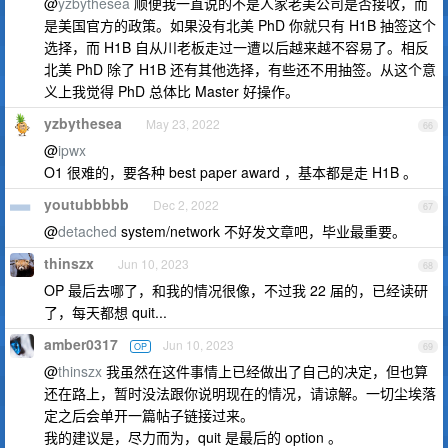
@
yzbythesea
顺便我一直说的不是人家老美公司是否接收，而
是美国官方的政策。如果没有北美 PhD 你就只有 H1B 抽签这个
选择，而 H1B 自从川老板走过一遭以后越来越不容易了。相反
北美 PhD 除了 H1B 还有其他选择，有些还不用抽签。从这个意
义上我觉得 PhD 总体比 Master 好操作。
yzbythesea
May 23, 2022
66
@
ipwx
O1 很难的，要各种 best paper award ，基本都是走 H1B 。
youtubbbbb
Dec 2, 2022
67
@
detached
system/network 不好发文章吧，毕业最重要。
thinszx
Jun 10, 2023
68
OP 最后去哪了，和我的情况很像，不过我 22 届的，已经读研
了，每天都想 quit...
amber0317
Jun 10, 2023
OP
69
@
thinszx
我虽然在这件事情上已经做出了自己的决定，但也算
还在路上，暂时没法跟你说明现在的情况，请谅解。一切尘埃落
定之后会单开一篇帖子链接过来。
我的建议是，尽力而为，quit 是最后的 option 。