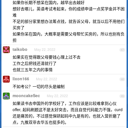
如果你长期不想呆在国内，越早出去越好
想好去哪儿，英语考试考起来，你的成绩申请一点奖学金并不困
难
不足的部分家里想办法筹点钱，就告诉父母，就当以后不用他们
买房了
如果你呆在国内，大概率是需要父母帮忙买房的，所以也别有负
担
taikobo
May 22, 2022
47
如果实在觉得跟父母要钱心理上过不去
工作之后把钱还清就行了
也就三五年之内的事情
lixon166
May 22, 2022
48
不如考公？一切的尽头是编制
mooncakeSec
May 22, 2022
49
如果读书去申国外的学校好了，工作应该是比较难拿到心仪
offer, 起码刷题这不是太好突击，而且自觉代码能力不强，curd
还是痛苦的，不过感觉保研起码中九是有的，也就入营折磨了
点，九推双非去华五也挺多的。