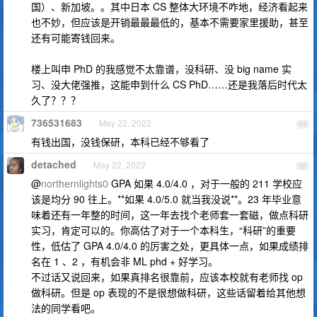
国）、新加坡。。其中日本 CS 整体大环境不咋地，经济看起来
也不妙，但应该是开销最最最低的，基本不需要家里援助，甚至
还有可能寄钱回来。
楼上叫申 PhD 的我感觉不太靠谱，没科研、没 big name 实
习、没大佬强推，这能申到什么 CS PhD……还是我落后时代太
久了？？？
736531683
May 22, 2022
54
有钱出国，没钱保研，本科已经不够看了
detached
May 22, 2022
55
@
northernlights0
GPA 如果 4.0/4.0 ，对于一般的 211 学校应
该是均分 90 往上。**如果 4.0/5.0 就当我没说**。23 年毕业意
味着还有一年整的时间，这一年去找个老师套一套磁，做点科研
实习，肯定可以的。你高估了对于一个本科生，“科研”的重要
性，低估了 GPA 4.0/4.0 的厉害之处，更具体一点，如果成绩排
名在 1 、2 ，有机会非 ML phd + 好学习。
不过话又说回来，如果真排名很靠前，应该本校就有老师找 op
做科研。但是 op 表现的不是很想做科研，这些话留着给其他想
法的同学看吧。