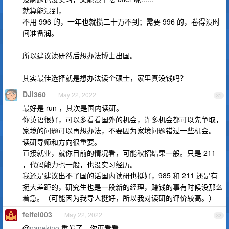
就算能混到，
不用 996 的，一年也就攒二十万不到；需要 996 的，卷得没时
间准备润。
所以建议读研然后想办法博士出国。
其实最佳选择就是想办法读个硕士，家里真没钱吗？
DJI360
May 22, 2022
31
最好是 run ，其次是国内读研。
你英语很好，可以多看看国外的机会，许多机会都可以先争取，
家境的问题可以再想办法，不要因为家境问题错过一些机会。
读研导师和方向很重要。
直接就业，就你目前的情况看，可能秋招结果一般。只是 211
，代码能力也一般，也没实习经历。
我还是建议出不了国的话国内读研也挺好，985 和 211 还是有
挺大差距的，研究生也是一段新的经理，赚钱的事有时候没那么
着急。（可能因为我导人挺好，所以我对读研的评价较高。）
feifei003
May 22, 2022
32
@
nanekino
重发了，你再看看