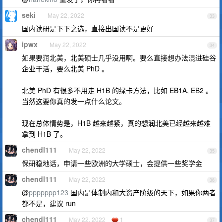
seki
May 22, 2022
33
国内读研是下下之选，直接出国读不是更好
ipwx
May 22, 2022
34
如果要润北美，北美硕士几乎没用啊。要么直接想办法混进硅谷
企业干活，要么北美 PhD 。
北美 PhD 有很多不用走 H1B 的绿卡方法，比如 EB1A, EB2 。
当然这要你真的发一点什么论文。
现在总体情势是，H1B 越来越紧，真的想润北美已经越来越难
拿到 H1B 了。
chendl111
May 22, 2022
35
保研稳地话，申请一些欧洲的大学硕士，会提供一些奖学金
chendl111
May 22, 2022
36
@
ppppppp123
国内是体制内和大资产阶级的天下，如果你两者
都不是，建议 run
chendl111
May 22, 2022
1
37