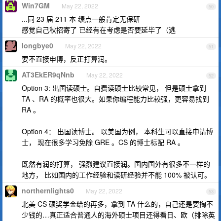
Win7GM
May 22, 2022
50
...同 23 届 211 本 绩点一般肯定无保研
感觉自己秋招寄了 已经有在考虑是否要延毕了（逃
longbye0
May 22, 2022
51
要不直接申博，反正打算润。
AT3EkER9qNnb
May 22, 2022
52
Option 3: 出国读硕士。自费读硕士比较常见， 但是硕士拿到
TA 、RA 的概率也很大。如果你编程能力比较强，更容易找到
RA 。
Option 4： 出国读博士。 以美国为例， 本科生可以直接申请博
士， 现在很多学习免除 GRE 。CS 的博士标配 RA 。
既然有润的打算， 强烈建议直接润。国内国外有很多不一样的
地方， 比如国内的工作经验和读研经验并不能 100% 被认可。
northernlights0
May 22, 2022
53
北美 CS 硕奖学金给的再多，拿到 TA 什么的，自己还是要掏不
少钱的…真正适合普通人的海外硕士项目还得看日、欧（排除英