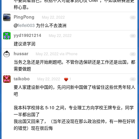
不要高看自己，秋招不大可能拿到心仪 Offer ，不如读研赛道更
称心意。
PingPong
May 22, 2022
43
@
feifei003
为什么不去澳洲
yyd19921214
May 22, 2022
44
建议退学润
hussar
May 22, 2022 via iPhone
45
当务之急还是开始刷题吧。不管你选保研还是工作还是出国，都
需要做题
taikobo
May 22, 2022
1
46
要人家建设新中国的，先问问新中国做了啥留住这些优秀年轻人
吧
我本科学校排名 5-10 之间，专业理工方向学校王牌专业，同学
一半都出国了
我出国又回来了，（当年还没现在那么政治挂帅，有一种在好转
的错觉）现在很后悔