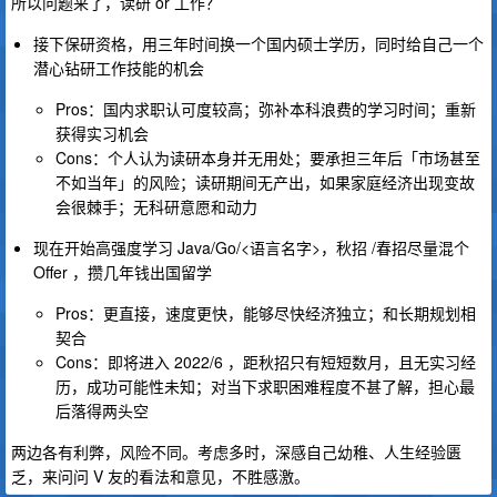
所以问题来了，读研 or 工作？
接下保研资格，用三年时间换一个国内硕士学历，同时给自己一个
潜心钻研工作技能的机会
Pros：国内求职认可度较高；弥补本科浪费的学习时间；重新
获得实习机会
Cons：个人认为读研本身并无用处；要承担三年后「市场甚至
不如当年」的风险；读研期间无产出，如果家庭经济出现变故
会很棘手；无科研意愿和动力
现在开始高强度学习 Java/Go/<语言名字>，秋招 /春招尽量混个
Offer ，攒几年钱出国留学
Pros：更直接，速度更快，能够尽快经济独立；和长期规划相
契合
Cons：即将进入 2022/6 ，距秋招只有短短数月，且无实习经
历，成功可能性未知；对当下求职困难程度不甚了解，担心最
后落得两头空
两边各有利弊，风险不同。考虑多时，深感自己幼稚、人生经验匮
乏，来问问 V 友的看法和意见，不胜感激。