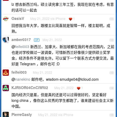
lz 想去新西兰吗，硕士读完拿三年工签，我现在就在考虑，有意
的话可以一起去
OasisV
May 21, 2022 via iPhone
1
11
回想我当年大学，跟楼主比简直就是智障一样，楼主聪明，成
熟。
amber0317
May 21, 2022
OP
12
@
feifei003
新西兰、加拿大、新加坡都在我的考虑范围内，之前
也是对学校做过一波调查，可惜新西兰好像很少提供硕士奖学
金，经济条件不是很允许。可以留下一个联系方式方便交流，最
好是 Telegram ，邮件也可 :D
feifei003
May 21, 2022
13
@
nanekino
邮件吧，
wisdom-smudge04@icloud.com
KJR5OR04CnCiWf02
May 21, 2022
1
14
国内经济只是差，但是真的还是可以过得很好的，坚定看好
long china ，像你这么优秀的学生都跑了，谁来建设社会主义新
中国。
PierreGasly
May 21, 2022 via iPhone
15