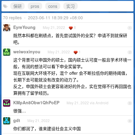
保研
pros
cons
实习
70 replies
•
2023-06-11 18:39:29 +08:00
EyreYoung
May 21, 2022
8
1
既然本科都在刷绩点，首先尝试国外的全奖？申请不到就保研
吧。
weiwoxinyou
May 21, 2022
1
2
这个背景可以申国外的硕士，国内硕士认可度一般且学术环境一
般，有润的想法可以看下申全奖留学。
现在互联网大环境不好，混个 offer 会不断拉低你的期待阈值，
长期下去可能就没有改变的动力了。
反之，申国外硕士会更容易进好的外企，实在觉得不行再回国也
算拥有了留学经历。
KMpAn8Obw1QhPoEP
May 21, 2022 via Android
3
很强…
gdt
May 21, 2022
4
你们都润了，谁来建设社会主义中国