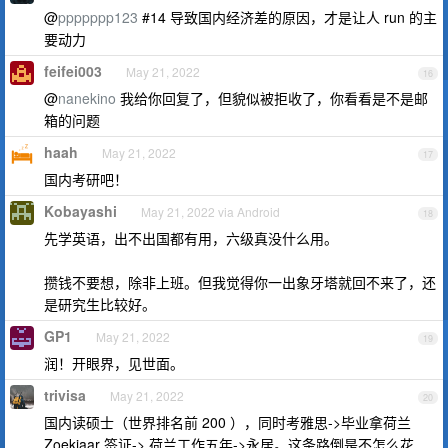
@
ppppppp123
#14 导致国内经济差的原因，才是让人 run 的主
要动力
feifei003
May 21, 2022
16
@
nanekino
我给你回复了，但貌似被拒收了，你看看是不是邮
箱的问题
haah
May 21, 2022
17
国内考研吧！
Kobayashi
May 21, 2022 via Android
18
先学英语，出不出国都有用，六级真没什么用。
攒钱不要想，除非上班。但我觉得你一出象牙塔就回不来了，还
是研究生比较好。
GP1
May 21, 2022
19
润！开眼界，见世面。
trivisa
May 21, 2022
20
国内读硕士（世界排名前 200 ），同时考雅思->毕业拿荷兰
Zoekjaar 签证-> 荷兰工作五年->永居。这条路倒是不怎么花