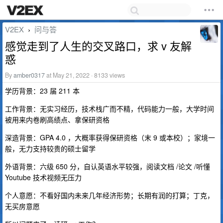
V2EX
问与答
›
感觉走到了人生的交叉路口，求 v 友解
惑
By
amber0317
at May 21, 2022 · 8133 views
学历背景：23 届 211 本
工作背景：无实习经历，技术栈广而不精，代码能力一般，大学时间
被用来内卷刷高绩点、拿保研资格
深造背景：GPA 4.0 ，大概率获得保研资格（末 9 或本校）；家境一
般，无力支持较贵的硕士留学
外语背景：六级 650 分，自认英语水平较强，阅读文档 /论文 /听懂
Youtube 技术视频无压力
个人意愿：不看好国内未来几年经济形势；长期有润的打算；丁克，
无买房意愿