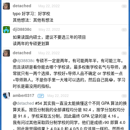
detached
May 22, 2022
56
typo 好学习：好学校
其他想法：其他有想法
dji38838c
May 22, 2022
57
如果读国内硕士，建议不要选三年的项目
读两年的专硕更划算
detached
May 22, 2022
58
@
dji38838c
专硕不一定是两年，有可能两年半，有可能三年。
而且读研是看你能去哪个学校读，最多权衡学校名气与导师，通
常就只有一两个选择，学校好+导师人品不确定 or 学校差一点
+导师熟人。不是你手里一大堆可以选的，然后自己挑😂，学习
时长是最没用的指标。
amber0317
May 22, 2022
OP
59
@
detached
#54 其实我一直没太能搞懂这个不同 GPA 算法的换
算关系。按百分制我的全部课程均分是 92.4 ，按学分加权均分
是 91.6 ，学校采取五分制，因此最终 GPA 记录的是 4.16 。
我有问过其他采取四分制学校的同学，他们是成绩>90 即算 4.0
，因此我觉得结果上 4.0/4.0 和 4.0/5.0 应该是一样的。然而也