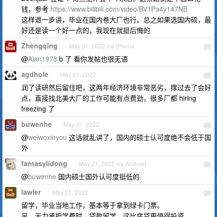
钱，参考
https://www.bilibili.com/video/BV1Pa4y147NB
这样退一步讲，毕业在国内卷大厂也行。总之如果选国内硕，最
好还是读一个好一点的，我现在就挺后悔的
Zhengqing
May 21, 2022 via iPhone
21
@
Alan1978
b 了 看你发帖也很无语
agdhole
May 21, 2022
22
润了读研然后留住吧，这两年经济环境非常恶劣，撑过去了会好
点，直接找北美大厂的工作可能有点费劲，很多厂都 hiring
freezing 了
buwenhe
May 21, 2022
23
@
weiwoxinyou
这话就乱讲了，国内的硕士认可度绝不会低于国
外
fantasylidong
May 21, 2022 via Android
24
@
buwenhe
国内硕士国外认可度挺低的
lawler
May 21, 2022
25
留学，毕业当地工作，基本等于拿到绿卡门票。
另，无力承担学费时，贷款留学。这比房贷更值得投资。