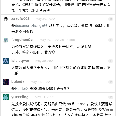
硬抗，CPU 到瓶颈了就开始卡，用普通用户权限登录光猫看看
能不能找到 CPU 占有率
zxxufo008
May 30, 2022
91
@
documentzhangx66
#86 老哥，看清楚，他说的 100M 是用
来浏览网页的
fengchen0vr
May 30, 2022 via iPhone
92
办公当然是有线接入，无线各种干扰不是耽误事吗
另外，换企业级的，做流控
lalalaqwer
May 30, 2022
93
之前公司大概八十多人，用的上下对等的百兆固定 ip 商宽是不
卡的
bclerdx
May 31, 2022
94
@
HunterX
ROS 和爱快哪个更好呢？
yuxxxling
May 31, 2022
95
先换个爱快试试吧，无线路由只做 ap 和 mesh 。爱快主要是够
傻瓜，流控也做得不错。卡还是可能会卡的，有爱快的监控页面
到时再分析原因也比较好找。10 人左右实际接入设备数量确实