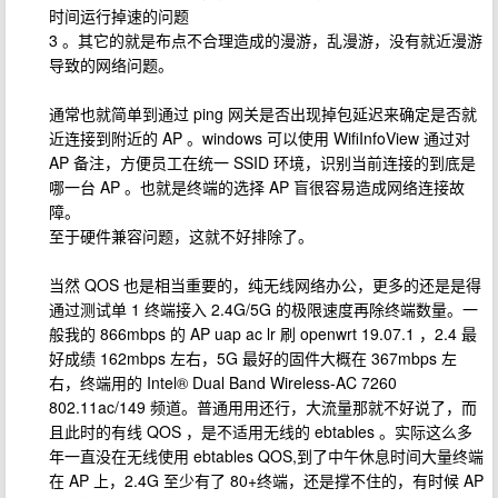
时间运行掉速的问题
3 。其它的就是布点不合理造成的漫游，乱漫游，没有就近漫游
导致的网络问题。
通常也就简单到通过 ping 网关是否出现掉包延迟来确定是否就
近连接到附近的 AP 。windows 可以使用 WifiInfoView 通过对
AP 备注，方便员工在统一 SSID 环境，识别当前连接的到底是
哪一台 AP 。也就是终端的选择 AP 盲很容易造成网络连接故
障。
至于硬件兼容问题，这就不好排除了。
当然 QOS 也是相当重要的，纯无线网络办公，更多的还是是得
通过测试单 1 终端接入 2.4G/5G 的极限速度再除终端数量。一
般我的 866mbps 的 AP uap ac lr 刷 openwrt 19.07.1 ，2.4 最
好成绩 162mbps 左右，5G 最好的固件大概在 367mbps 左
右，终端用的 Intel® Dual Band Wireless-AC 7260
802.11ac/149 频道。普通用用还行，大流量那就不好说了，而
且此时的有线 QOS ，是不适用无线的 ebtables 。实际这么多
年一直没在无线使用 ebtables QOS,到了中午休息时间大量终端
在 AP 上，2.4G 至少有了 80+终端，还是撑不住的，有时候 AP