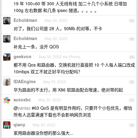
19 年 100+60 带 300 人无线有线 加二十几个小系统 日增加
100g 左右数据 和几条 ipsec 隧道。。。。。
Echoldman
May 30, 2022
67
对了，我们公司是 28 人，50Mb 的对等，不卡
Echoldman
May 30, 2022
68
补充上一条，没开 QOS
geekvcn
May 30, 2022 via iPhone
69
都不用 Qos 和路由器，交换机就行直接把 10 个人每人端口改成
10mbps 双工不就正好平均分配吗？
IDAEngine
May 30, 2022
70
华为路由的不太行，用 X86 软路由配合限速，绝对带的起
autoxbc
May 30, 2022
71
@
yanlaz
#63 QoS 是有明显作用的，只要开个小包优先，哪怕
所有人迅雷满速下载也不会影响网页浏览
qiany
May 30, 2022
72
家用路由器没你想的那么强大...