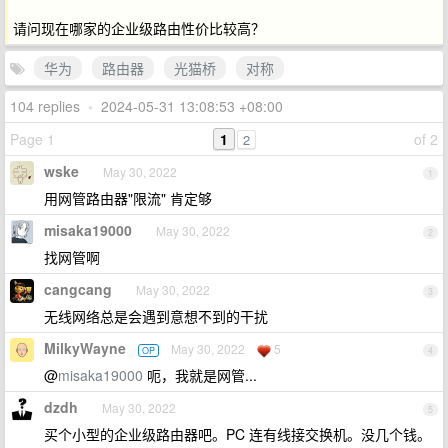
请问现在哪家的企业级路由性价比较高？
华为
路由器
光猫桥
对称
104 replies
•
2024-05-31 13:08:53 +08:00
Page 1
1
of 2
2
wske
May 30, 2022
1
用网管路由器"限流" 肯定够
misaka19000
May 30, 2022
2
找网管啊
cangcang
May 30, 2022
3
无线网络总是会遇到意想不到的干扰
MilkyWayne
May 30, 2022
5
OP
4
@
misaka19000
呃，我就是网管...
dzdh
May 30, 2022
5
买个小型的企业级路由器吧。PC 连有线接交换机。没几个钱。