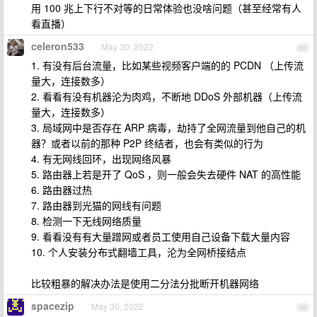
用 100 兆上下行不对等的日常体验也没啥问题（甚至经常有人
看直播）
celeron533
May 30, 2022
65
1. 有没有后台流量，比如某些视频客户端的的 PCDN （上传流
量大，连接数多）
2. 看看有没有机器沦为肉鸡，不断地 DDoS 外部机器（上传流
量大，连接数多）
3. 局域网中是否存在 ARP 病毒，劫持了全网流量到他自己的机
器？或者以前的那种 P2P 终结者，也会有类似的行为
4. 有无网线回环，出现网络风暴
5. 路由器上若是开了 QoS ，则一般会失去硬件 NAT 的高性能
6. 路由器过热
7. 路由器到光猫的网线有问题
8. 检测一下无线网络质量
9. 看看没有有大量蹭网或者员工使用自己设备下载大量内容
10. 个人安装分布式翻墙工具，沦为全网桥接结点
比较粗暴的解决办法是使用二分法分批断开机器网络
spacezip
May 30, 2022
66