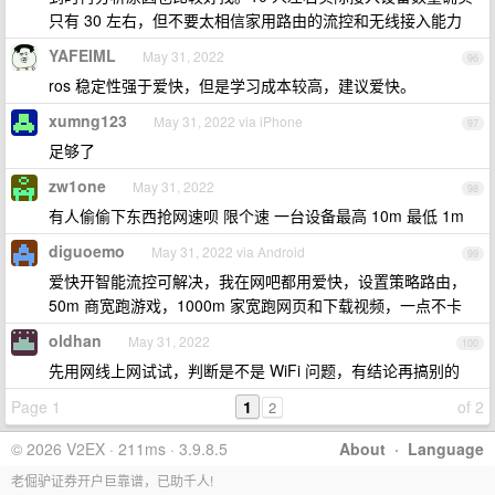
只有 30 左右，但不要太相信家用路由的流控和无线接入能力
YAFEIML
May 31, 2022
96
ros 稳定性强于爱快，但是学习成本较高，建议爱快。
xumng123
May 31, 2022 via iPhone
97
足够了
zw1one
May 31, 2022
98
有人偷偷下东西抢网速呗 限个速 一台设备最高 10m 最低 1m
diguoemo
May 31, 2022 via Android
99
爱快开智能流控可解决，我在网吧都用爱快，设置策略路由，
50m 商宽跑游戏，1000m 家宽跑网页和下载视频，一点不卡
oldhan
May 31, 2022
100
先用网线上网试试，判断是不是 WiFi 问题，有结论再搞别的
Page 1
1
of 2
2
© 2026 V2EX · 211ms · 3.9.8.5
About
·
Language
老倔驴证券开户巨靠谱，已助千人!