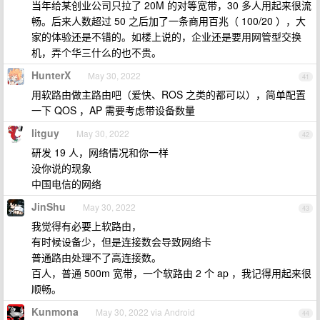
当年给某创业公司只拉了 20M 的对等宽带，30 多人用起来很流
畅。后来人数超过 50 之后加了一条商用百兆（ 100/20 ），大
家的体验还是不错的。如楼上说的，企业还是要用网管型交换
机，弄个华三什么的也不贵。
HunterX
May 30, 2022
41
用软路由做主路由吧（爱快、ROS 之类的都可以），简单配置
一下 QOS ，AP 需要考虑带设备数量
litguy
May 30, 2022
42
研发 19 人，网络情况和你一样
没你说的现象
中国电信的网络
JinShu
May 30, 2022
43
我觉得有必要上软路由，
有时候设备少，但是连接数会导致网络卡
普通路由处理不了高连接数。
百人，普通 500m 宽带，一个软路由 2 个 ap ，我记得用起来很
顺畅。
Kunmona
May 30, 2022 via Android
44