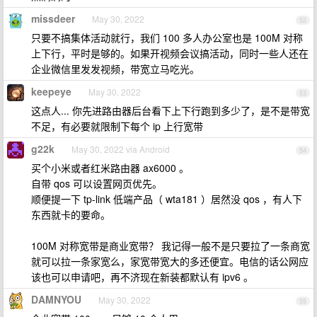
missdeer
May 30, 2022
52
只要不搞集体活动就行，我们 100 多人办公室也是 100M 对称
上下行，平时是够的。如果开视频会议搞活动，同时一些人还在
企业微信里发发视频，带宽立马吃光。
keepeye
May 30, 2022
53
这点人... 你先进路由器后台看下上下行跑到多少了，是不是带宽
不足，有必要就限制下每个 ip 上行宽带
g22k
May 30, 2022 via Android
54
买个小米或者红米路由器 ax6000 。
自带 qos 可以设置网页优先。
顺便提一下 tp-link 低端产品（ wta181 ）居然没 qos ，有人下
东西就卡的要命。
100M 对称宽带是商业宽带？ 我记得一般不是只要拉了一条商宽
就可以拉一条家宽么，家宽带宽大的多还便宜。电信的话公网应
该也可以申请吧，再不济现在新装都默认有 ipv6 。
DAMNYOU
May 30, 2022
55