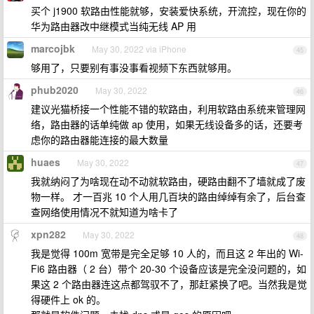
买个 j1900 软路由性能就够，安装爱快系统，开流控，现在你的
华为路由器改中继模式当纯无线 AP 用
marcojbk
May 30, 2022 via iPhone
45
够用了，只要别有事没事看视频下东西就够用。
phub2020
May 30, 2022
46
建议光猫桥接一个性能不错的软路由，利用软路由系统来管理网
络，路由器的话单纯做 ap 使用，如果无线设备多的话，还要考
虑你的路由器能连接的最大数量
huaes
May 30, 2022
47
我就纳闷了为啥现在动不动就软路由，硬路由翻不了墙就成了废
物一样。 才一百兆 10 个人用几百块的路由绰绰有余了，后台查
查网络使用情况不就知道为啥卡了
xpn282
May 30, 2022
48
我是觉得 100m 宽带是完全足够 10 人的，而且这 2 年出的 Wi-
Fi6 路由器（ 2 台）带个 20-30 个设备应该是完全没问题的，如
果这 2 个路由器连这点都驾驭不了，那赶紧换了吧。当然我是觉
得硬件上 ok 的。