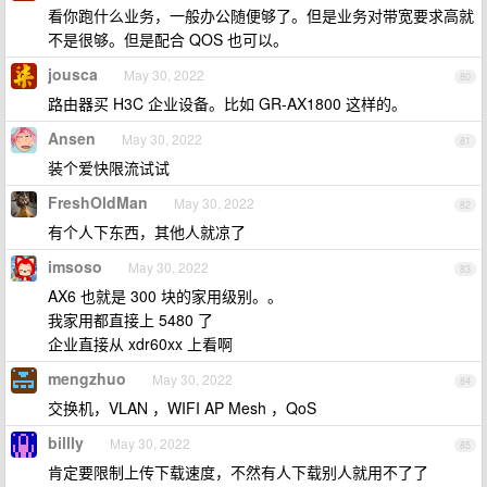
看你跑什么业务，一般办公随便够了。但是业务对带宽要求高就
不是很够。但是配合 QOS 也可以。
jousca
May 30, 2022
80
路由器买 H3C 企业设备。比如 GR-AX1800 这样的。
Ansen
May 30, 2022
81
装个爱快限流试试
FreshOldMan
May 30, 2022
82
有个人下东西，其他人就凉了
imsoso
May 30, 2022
83
AX6 也就是 300 块的家用级别。。
我家用都直接上 5480 了
企业直接从 xdr60xx 上看啊
mengzhuo
May 30, 2022
84
交换机，VLAN ，WIFI AP Mesh ，QoS
billly
May 30, 2022
85
肯定要限制上传下载速度，不然有人下载别人就用不了了