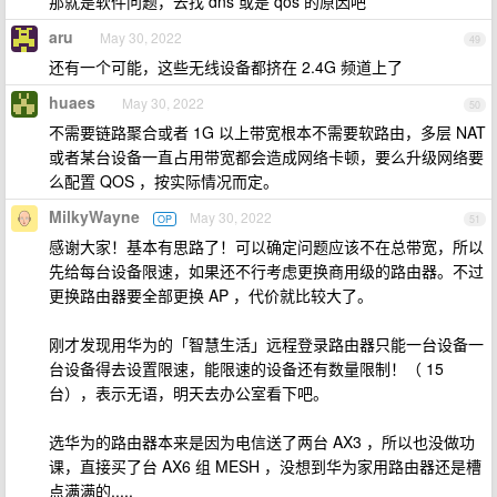
那就是软件问题，去找 dns 或是 qos 的原因吧
aru
May 30, 2022
49
还有一个可能，这些无线设备都挤在 2.4G 频道上了
huaes
May 30, 2022
50
不需要链路聚合或者 1G 以上带宽根本不需要软路由，多层 NAT
或者某台设备一直占用带宽都会造成网络卡顿，要么升级网络要
么配置 QOS ，按实际情况而定。
MilkyWayne
May 30, 2022
OP
51
感谢大家！基本有思路了！可以确定问题应该不在总带宽，所以
先给每台设备限速，如果还不行考虑更换商用级的路由器。不过
更换路由器要全部更换 AP ，代价就比较大了。
刚才发现用华为的「智慧生活」远程登录路由器只能一台设备一
台设备得去设置限速，能限速的设备还有数量限制！（ 15
台），表示无语，明天去办公室看下吧。
选华为的路由器本来是因为电信送了两台 AX3 ，所以也没做功
课，直接买了台 AX6 组 MESH ，没想到华为家用路由器还是槽
点满满的.....