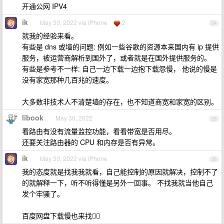
开通公网 IPV4
ik
May 30, 2022 via iPhone
2
24
就我的经验来看。
有些是 dns 或墙的问题: 例如一些谷歌的资源本来国内有 ip 提供
服务，被运营商解析到国外了，或者就是在国外提供服务的。
有些是参考不一样: 自己一边下载一边抱下载怨慢， 他说的慢是
没有家宽那种几百兆的速度。
大多数非技术人不清楚墙的存在，也不知道商宽和家宽的区别。
libook
May 30, 2022
25
看路由有没有流量监控功能，看看带宽是否用尽。
还要关注路由器的 CPU 和内存是否有异常。
ik
May 30, 2022 via iPhone
26
我的态度就是找我我就看，自己能控制的原因就解决，控制不了
的就解释一下，听不听得懂是另外一回事。 不找我就当他自己
发个牢骚了。
百度网盘下载慢也来找🤷‍♂️