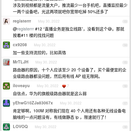
涉及到视频都是流量大户，推流最少一台手机吧，直播监控最少
一两个设备吧，光这两项就吧你宽带吃掉 50%还多了
registerrr
May 30, 2022
13
@
registerrr
#12 “直播业务是独立线路”，没看到这个😅。那就
按着#11 楼的找找问题
cx9208
May 30, 2022
14
加一些支持流控的，比如高恪
MrTLJH
May 30, 2022
15
路由器的原因，十个人应该至少 20 个设备了，买个最便宜的企
业级路由器都没问题，然后用有线 AP 组无限网。
iloveayu
May 30, 2022
7
16
自信点，华为的旗舰级路由器就是这么弱
yEhwG10ZJa83067x
May 30, 2022
17
肯定够啊，100M 对称我们现在 40 个人用还有各种无线设备电
脑啥的一点问题没有，有线做静态 ip ，限速就行了！
LOVOQ
May 30, 2022
18