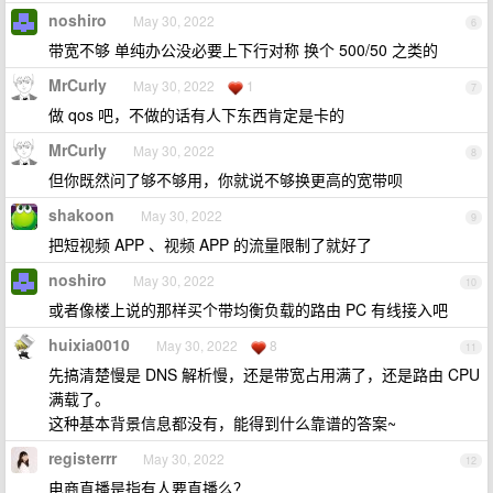
noshiro
May 30, 2022
6
带宽不够 单纯办公没必要上下行对称 换个 500/50 之类的
MrCurly
May 30, 2022
1
7
做 qos 吧，不做的话有人下东西肯定是卡的
MrCurly
May 30, 2022
8
但你既然问了够不够用，你就说不够换更高的宽带呗
shakoon
May 30, 2022
9
把短视频 APP 、视频 APP 的流量限制了就好了
noshiro
May 30, 2022
10
或者像楼上说的那样买个带均衡负载的路由 PC 有线接入吧
huixia0010
May 30, 2022
8
11
先搞清楚慢是 DNS 解析慢，还是带宽占用满了，还是路由 CPU
满载了。
这种基本背景信息都没有，能得到什么靠谱的答案~
registerrr
May 30, 2022
12
电商直播是指有人要直播么？