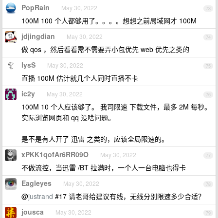
PopRain
May 30, 2022
73
100M 100 个人都够用了。。。。想想之前局域网才 100M
jdjingdian
May 30, 2022
74
做 qos ，然后看看需不需要弄小包优先 web 优先之类的
lysS
May 30, 2022
75
直播 100M 估计就几个人同时直播不卡
ic2y
May 30, 2022
76
100M 10 个人应该够了。 我司限速 下载文件，最多 2M 每秒。
实际浏览网页和 qq 没啥问题。
是不是有人开了 迅雷 之类的，应该全局限速的。
xPKK1qofAr6RR09O
May 30, 2022
77
不做流控，当迅雷 /BT 拉满时，一个人一台电脑也得卡
Eagleyes
May 30, 2022
78
@
justrand
#17 请老哥给建议有线，无线分别限速多少合适？
jousca
May 30, 2022
79