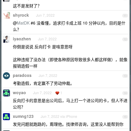
这不是发财了？
shyrock
Jun 7, 2022
11
@
MatDK
#6 没看懂，追求打卡成上班 10 分钟以内，目的是什
么？
iyaozhen
Jun 7, 2022
12
你倒是说说 反向打卡 是啥意思呀
这种违规了没办法（即使各种原因导致很多人都这样做），就像
报销造假一样
paradoxs
Jun 7, 2022
13
考勤造假，肯定赢不了劳动仲裁。
woyao
Jun 7, 2022
1
14
反向打卡的意思是出公司后，马上打一个进公司的卡，但人不进
公司？
xumng123
Jun 7, 2022 via iPhone
15
发完问题就跑路的，甭理他。找律师咨询，这里没人能帮到你