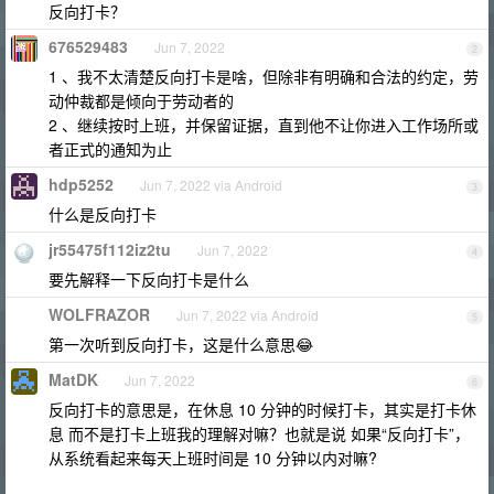
反向打卡？
676529483
Jun 7, 2022
2
1 、我不太清楚反向打卡是啥，但除非有明确和合法的约定，劳
动仲裁都是倾向于劳动者的
2 、继续按时上班，并保留证据，直到他不让你进入工作场所或
者正式的通知为止
hdp5252
Jun 7, 2022 via Android
3
什么是反向打卡
jr55475f112iz2tu
Jun 7, 2022
4
要先解释一下反向打卡是什么
WOLFRAZOR
Jun 7, 2022 via Android
5
第一次听到反向打卡，这是什么意思😂
MatDK
Jun 7, 2022
6
反向打卡的意思是，在休息 10 分钟的时候打卡，其实是打卡休
息 而不是打卡上班我的理解对嘛？也就是说 如果“反向打卡”，
从系统看起来每天上班时间是 10 分钟以内对嘛?