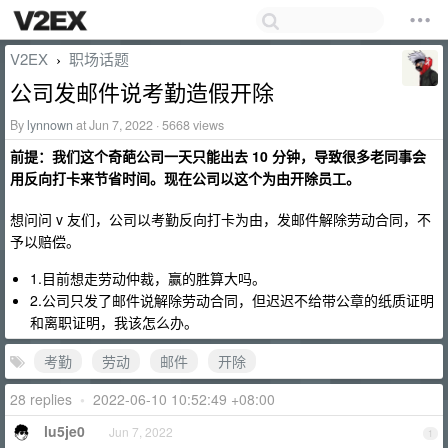
V2EX
职场话题
›
公司发邮件说考勤造假开除
By
lynnown
at Jun 7, 2022 · 5668 views
前提：我们这个奇葩公司一天只能出去 10 分钟，导致很多老同事会
用反向打卡来节省时间。现在公司以这个为由开除员工。
想问问 v 友们，公司以考勤反向打卡为由，发邮件解除劳动合同，不
予以赔偿。
1.目前想走劳动仲裁，赢的胜算大吗。
2.公司只发了邮件说解除劳动合同，但迟迟不给带公章的纸质证明
和离职证明，我该怎么办。
考勤
劳动
邮件
开除
28 replies
•
2022-06-10 10:52:49 +08:00
lu5je0
Jun 7, 2022
1