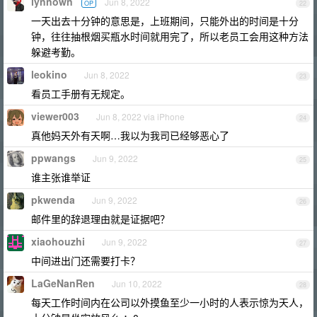
lynnown
Jun 8, 2022
OP
22
一天出去十分钟的意思是，上班期间，只能外出的时间是十分
钟，往往抽根烟买瓶水时间就用完了，所以老员工会用这种方法
躲避考勤。
leokino
Jun 8, 2022
23
看员工手册有无规定。
viewer003
Jun 8, 2022 via iPhone
24
真他妈天外有天啊…我以为我司已经够恶心了
ppwangs
Jun 9, 2022
25
谁主张谁举证
pkwenda
Jun 9, 2022
26
邮件里的辞退理由就是证据吧？
xiaohouzhi
Jun 9, 2022
27
中间进出门还需要打卡？
LaGeNanRen
Jun 10, 2022
28
每天工作时间内在公司以外摸鱼至少一小时的人表示惊为天人，