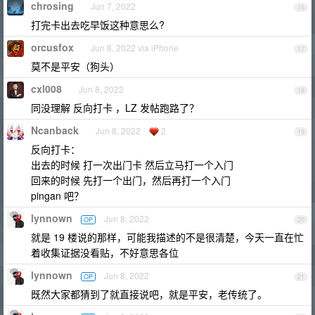
chrosing
Jun 7, 2022
16
打完卡出去吃早饭这种意思么?
orcusfox
Jun 8, 2022 via iPhone
17
莫不是平安（狗头）
cxl008
Jun 8, 2022
18
同没理解 反向打卡 ，LZ 发帖跑路了？
Ncanback
Jun 8, 2022
2
19
反向打卡：
出去的时候 打一次出门卡 然后立马打一个入门
回来的时候 先打一个出门，然后再打一个入门
pingan 吧？
lynnown
Jun 8, 2022
OP
20
就是 19 楼说的那样，可能我描述的不是很清楚，今天一直在忙
着收集证据没看贴，不好意思各位
lynnown
Jun 8, 2022
OP
21
既然大家都猜到了就直接说吧，就是平安，老传统了。