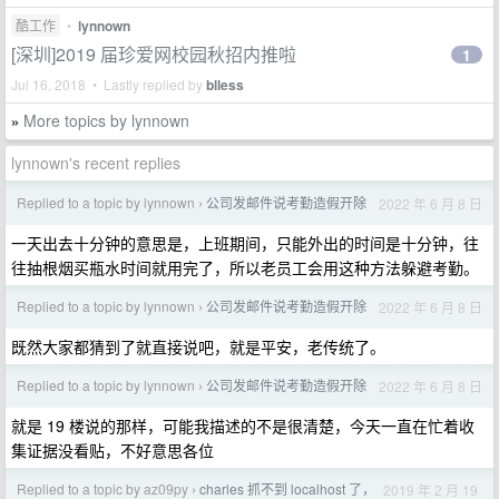
酷工作
•
lynnown
[深圳]2019 届珍爱网校园秋招内推啦
1
Jul 16, 2018 • Lastly replied by
blless
More topics by lynnown
»
lynnown's recent replies
Replied to a topic by lynnown
公司发邮件说考勤造假开除
2022 年 6 月 8 日
›
一天出去十分钟的意思是，上班期间，只能外出的时间是十分钟，往
往抽根烟买瓶水时间就用完了，所以老员工会用这种方法躲避考勤。
Replied to a topic by lynnown
公司发邮件说考勤造假开除
2022 年 6 月 8 日
›
既然大家都猜到了就直接说吧，就是平安，老传统了。
Replied to a topic by lynnown
公司发邮件说考勤造假开除
2022 年 6 月 8 日
›
就是 19 楼说的那样，可能我描述的不是很清楚，今天一直在忙着收
集证据没看贴，不好意思各位
Replied to a topic by az09py
charles 抓不到 localhost 了，
2019 年 2 月 19
›