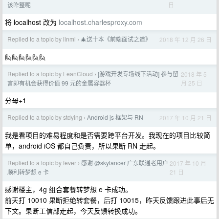
日
该咋整呢
将 localhost 改为
localhost.charlesproxy.com
Replied to a topic by linmi
🎄送十本《前端面试之道》
2018 年 12 月 26 日
›
🙋🙋🙋🙋🙋🙋
Replied to a topic by LeanCloud
[游戏开发专场线下活动] 参与留
2018 年 5
›
月 25 日
言即有机会获得价值 99 元的金属容器杯
分母+1
Replied to a topic by stdying
Android js 框架与 RN
2017 年 10 月 21 日
›
我是看项目的难易程度和是否需要跨平台开发。我现在的项目比较简
单，android iOS 都自己负责，所以果断 RN 走起。
Replied to a topic by fever
感谢 @skylancer 广东联通老用户
2017 年 10 月
›
21 日
顺利转梦想 e 卡
感谢楼主，4g 组合套餐转梦想 e 卡成功。
前天打 10010 果断拒绝转套餐，后打 10015，昨天反馈跟进此事后无
下文。果断工信部走起，今天反馈转换成功。