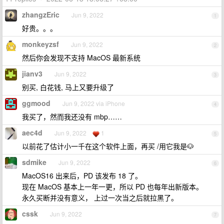
zhangzEric
Jun 9, 2022
1
好贵。。。
monkeyzsf
Jun 9, 2022
2
然后你会发现不支持 MacOS 最新系统
jianv3
Jun 9, 2022
3
别买, 白花钱, 马上又要升级了
ggmood
Jun 9, 2022 via iPhone
4
我买了，然而我还没有 mbp……
aec4d
Jun 9, 2022
1
5
以前花了估计小一千在这个软件上面，再买 /用它我是🐶
sdmike
Jun 9, 2022
6
MacOS16 出来后，PD 该发布 18 了。
现在 MacOS 基本上一年一更，所以 PD 也每年出新版本。
永久买断并没有意义， 上过一次当之后就拉黑了。
cssk
Jun 9, 2022
7