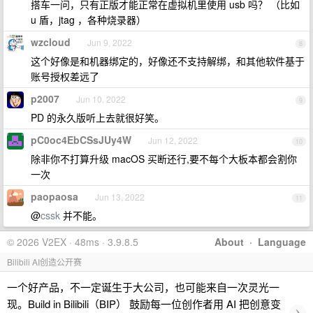
搭车一问，只有正版才能正常在虚拟机里使用 usb 吗？ （比如
u 盾，jtag ，各种烧录器）
wzcloud
Jun 9, 2022
8
这个好像是和机器绑定的，好像还不支持解绑，和其他软件基于
账号授权差远了
p2007
Jun 10, 2022
9
PD 的永久版听上去就很好笑。
pC0oc4EbCSsJUy4W
Jun 12, 2022
10
除非你不打算升级 macOS 买断还行,要不每个大板本都会割你
一次
paopaosa
Jun 13, 2022
11
@
cssk
并不能。
© 2026 V2EX · 48ms · 3.9.8.5
About
·
Language
Bilibili AI创造公开赛
一个好产品，不一定诞生于大公司，也可能来自一次灵光一
现。Build in Bilibili（BIP） 鼓励每一位创作者用 AI 把创意变
›