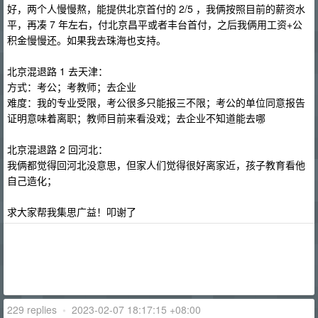
好，两个人慢慢熬，能提供北京首付的 2/5 ，我俩按照目前的薪资水
平，再凑 7 年左右，付北京昌平或者丰台首付，之后我俩用工资+公
积金慢慢还。如果我去珠海也支持。
北京混退路 1 去天津：
方式：考公；考教师；去企业
难度：我的专业受限，考公很多只能报三不限；考公的单位同意报告
证明意味着离职；教师目前来看没戏；去企业不知道能去哪
北京混退路 2 回河北：
我俩都觉得回河北没意思，但家人们觉得很好离家近，孩子教育看他
自己造化；
求大家帮我集思广益！叩谢了
229 replies
•
2023-02-07 18:17:15 +08:00