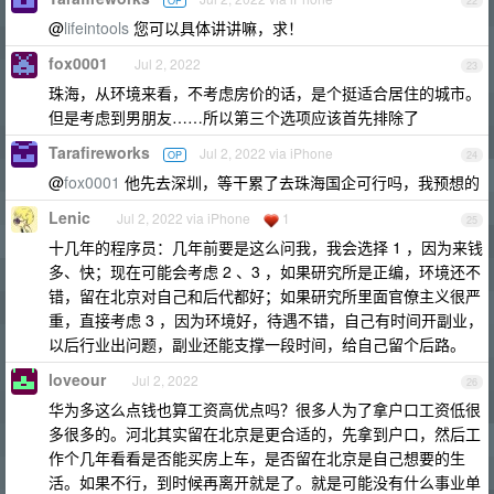
OP
22
@
lifeintools
您可以具体讲讲嘛，求！
fox0001
Jul 2, 2022
23
珠海，从环境来看，不考虑房价的话，是个挺适合居住的城市。
但是考虑到男朋友……所以第三个选项应该首先排除了
Tarafireworks
Jul 2, 2022 via iPhone
OP
24
@
fox0001
他先去深圳，等干累了去珠海国企可行吗，我预想的
Lenic
Jul 2, 2022 via iPhone
1
25
十几年的程序员：几年前要是这么问我，我会选择 1 ，因为来钱
多、快；现在可能会考虑 2 、3 ，如果研究所是正编，环境还不
错，留在北京对自己和后代都好；如果研究所里面官僚主义很严
重，直接考虑 3 ，因为环境好，待遇不错，自己有时间开副业，
以后行业出问题，副业还能支撑一段时间，给自己留个后路。
loveour
Jul 2, 2022
26
华为多这么点钱也算工资高优点吗？很多人为了拿户口工资低很
多很多的。河北其实留在北京是更合适的，先拿到户口，然后工
作个几年看看是否能买房上车，是否留在北京是自己想要的生
活。如果不行，到时候再离开就是了。就是可能没有什么事业单