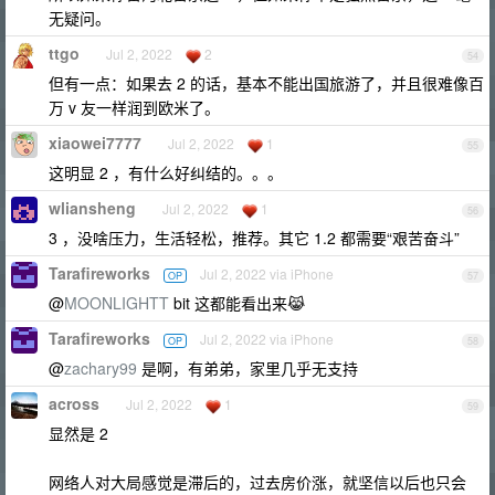
无疑问。
ttgo
Jul 2, 2022
2
54
但有一点：如果去 2 的话，基本不能出国旅游了，并且很难像百
万 v 友一样润到欧米了。
xiaowei7777
Jul 2, 2022
1
55
这明显 2 ，有什么好纠结的。。。
wliansheng
Jul 2, 2022
1
56
3 ，没啥压力，生活轻松，推荐。其它 1.2 都需要“艰苦奋斗”
Tarafireworks
Jul 2, 2022 via iPhone
OP
57
@
MOONLIGHTT
bit 这都能看出来😹
Tarafireworks
Jul 2, 2022 via iPhone
OP
58
@
zachary99
是啊，有弟弟，家里几乎无支持
across
Jul 2, 2022
1
59
显然是 2
网络人对大局感觉是滞后的，过去房价涨，就坚信以后也只会