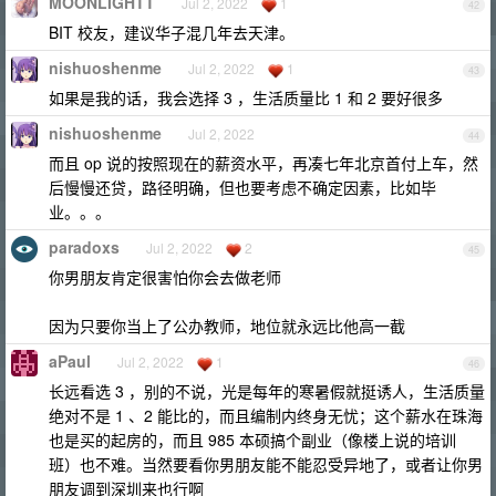
MOONLIGHTT
Jul 2, 2022
1
42
BIT 校友，建议华子混几年去天津。
nishuoshenme
Jul 2, 2022
1
43
如果是我的话，我会选择 3 ，生活质量比 1 和 2 要好很多
nishuoshenme
Jul 2, 2022
44
而且 op 说的按照现在的薪资水平，再凑七年北京首付上车，然
后慢慢还贷，路径明确，但也要考虑不确定因素，比如毕
业。。。
paradoxs
Jul 2, 2022
2
45
你男朋友肯定很害怕你会去做老师
因为只要你当上了公办教师，地位就永远比他高一截
aPaul
Jul 2, 2022
1
46
长远看选 3 ，别的不说，光是每年的寒暑假就挺诱人，生活质量
绝对不是 1 、2 能比的，而且编制内终身无忧；这个薪水在珠海
也是买的起房的，而且 985 本硕搞个副业（像楼上说的培训
班）也不难。当然要看你男朋友能不能忍受异地了，或者让你男
朋友调到深圳来也行啊