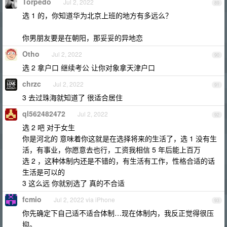
Torpedo
Jul 2, 2022
89
选 1 的，你知道华为北京上班的地方有多远么？
你男朋友要是在朝阳，那妥妥的异地恋
Otho
Jul 2, 2022
90
选 2 拿户口 继续考公 让你对象拿天津户口
chrzc
Jul 2, 2022
91
3 去过珠海就知道了 很适合居住
ql562482472
Jul 2, 2022
92
选 2 吧 对于女生
你是河北的 意味着你这就是在选择将来的生活了，选 1 没有生
活，有事业，你愿意去也行，工资我相信 5 年后能上百万
选 2 ，这种体制内还是不错的，有生活有工作，性格合适的话
生活是可以的
3 这么远 你就别选了 真的不合适
fcmio
Jul 2, 2022 via iPhone
93
你先确定下自己适不适合体制…现在体制内，我反正觉得很压
抑。