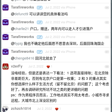
Tarafireworks
Jul 2, 2022 via iPhone
OP
64
@
defunct9
可以讲讲您的具体看法吗
Tarafireworks
Jul 2, 2022 via iPhone
OP
65
@
charlie21
户口，赠送，两年内可以走人才引进落户
Tarafireworks
Jul 2, 2022 via iPhone
OP
66
@
fiypig
我也不确定他后面愿不愿意去深圳，后面回珠海国企
Tarafireworks
Jul 2, 2022 via iPhone
OP
67
@
chenge8416
回河北就去了
v2erFy
Jul 2, 2022
1
68
没啥经验，但是还是表达一下看法：1 选项直接排除；在北京除
非差距巨大，否则有北京户口是第一权重； 2 和 3 的重点其实
你想选择什么样子生活方式（留不留北京）的问题了；这个考虑
好了，再去调研研究所坑不坑之类的更详细的问题
ps：作为男程序员而言，工作地点其实不用太考虑，小城市寻求
远程，大城市北上深没区别的
zchzch1014
Jul 2, 2022
1
69