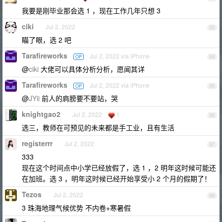
我要是刚毕业那会选 1 ，现在工作几年只想 3
ciki
Jul 2, 2022
83
瞄了眼，选 2 吧
Tarafireworks
Jul 2, 2022 via iPhone
OP
84
@
ciki
大佬可以具体分析分析，愿闻其详
Tarafireworks
Jul 2, 2022 via iPhone
OP
85
@
JYii
前人的肩膀要不要站，哭
knightgao2
Jul 2, 2022
1
86
选三，教师在可预见的未来都是手工业，且有生活
registerrr
Jul 2, 2022
87
333
现在这个时间点中小学已经放假了，选 1 ，2 明年这时候可能还
在加班。选 3 ，明年这时候已经开始享受小 2 个月的假期了！
Tezos
Jul 2, 2022
88
3 珠海地理气候优势 不内卷+寒暑假