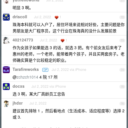
71
明显 3 啊。
driscoll
Jul 2, 2022
1
72
珠海本科就可以入户了，居住环境来说相对好些，主要问题是你
男朋友是大厂程序员，这个行业在珠海真的没什么发展前景
402124773
Jul 2, 2022
1
73
作为女孩子如果能选 3 的话，就选 3 把。有个前女友后来考了
惠州的老师，一个老师，能带着两个孩子，并且买两套房子。老
师确实算是个比较稳定的职业。
Tarafireworks
Jul 2, 2022 via iPhone
OP
74
@
zchzch1014
4 院 17 所
docxs
Jul 2, 2022 via iPhone
75
选 3 啊，某大厂高龄员工忠告
jhdxr
Jul 2, 2022
76
建议首先排除 1 ，然后看地点（生活成本、适应程度等）选择 2
或 3.