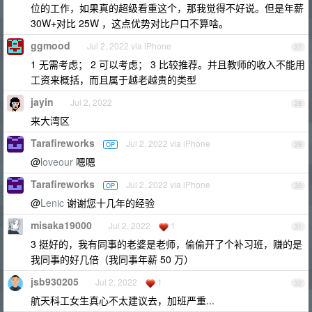
位的工作，如果真的超级看重这个，那我觉得不好说。但是年薪
30W+对比 25W ，这点优势对比户口不算啥。
ggmood
Jul 2, 2022 via iPhone
27
1 无需考虑； 2 可以考虑； 3 比较推荐。并且教师的收入不能用
工资来概括，而且属于越老越贵的类型
jayin
Jul 2, 2022
28
来大湾区
Tarafireworks
Jul 2, 2022 via iPhone
OP
29
@
loveour
嗯嗯
Tarafireworks
Jul 2, 2022 via iPhone
OP
30
@
Lenic
谢谢您十几年的经验
misaka19000
Jul 2, 2022
1
31
3 挺好的，我有同事的老婆是老师，偷偷开了个补习班，赚的是
我同事的好几倍（我同事年薪 50 万）
jsb930205
Jul 2, 2022
1
32
航天科工女生真心不太建议去，加班严重...