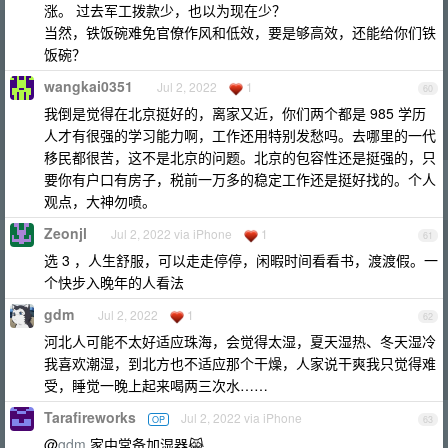
涨。 过去军工拨款少，也以为现在少？
当然，铁饭碗难免官僚作风和低效，要是够高效，还能给你们铁
饭碗？
wangkai0351
Jul 2, 2022
1
60
我倒是觉得在北京挺好的，离家又近，你们两个都是 985 学历
人才有很强的学习能力啊，工作还用特别发愁吗。去哪里的一代
移民都很苦，这不是北京的问题。北京的包容性还是挺强的，只
要你有户口有房子，税前一万多的稳定工作还是挺好找的。个人
观点，大神勿喷。
Zeonjl
Jul 2, 2022 via iPhone
1
61
选 3 ，人生舒服，可以走走停停，闲暇时间看看书，渡渡假。一
个快步入晚年的人看法
gdm
Jul 2, 2022
1
62
河北人可能不太好适应珠海，会觉得太湿，夏天湿热、冬天湿冷
我喜欢潮湿，到北方也不适应那个干燥，人家说干爽我只觉得难
受，睡觉一晚上起来喝两三次水……
Tarafireworks
Jul 2, 2022 via iPhone
OP
63
@
gdm
家中常备加湿器😹