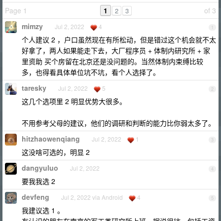
Page 1
1
of 3
2
3
mimzy
Jul 2, 2022
4
1
个人建议 2 ，户口虽然现在有所松动，但是错过这个机会就不太
好拿了，两人如果能走下去，大厂程序员 + 体制内研究所 + 家
里资助 买个房留在北京还是没问题的。当然体制内束缚比较
多，也得看具体单位坑不坑，看个人选择了。
taresky
Jul 2, 2022
5
2
这几个选项里 2 明显优势大很多。
不用参考父母的建议，他们的调研和判断的能力比你弱太多了。
hitzhaowenqiang
Jul 2, 2022
1
3
这没啥可选的，明显 2
dangyuluo
Jul 2, 2022
4
要我我选 2
devfeng
Jul 2, 2022 via Android
4
5
我建议选 1 。