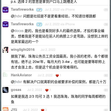
p.s. 选择 2 的意思是拿到户口马上跳槽走人
Tarafireworks
Jul 2, 2022 via iPhone
OP
77
@
jhdxr
问题是社招是不是更看重经验，不知道往哪跳都
Tarafireworks
Jul 2, 2022 via iPhone
OP
78
@
docxs
是的，我也是看到好多人的最终选择，才投的事业编
类，想着我是不是能站在前人的肩膀上少走弯路，没想到上岸的
是离家最远的一个
winglight2016
Jul 2, 2022
79
据我了解，珠海公务员工资全国最高，我小孩的老师，各个都很
有钱，绝不止 20w/年，每月大约 3-4w ，也可能是要等职称上
去才会涨上去，但是这个机会是非常难得的。
HankAviator
Jul 2, 2022
1
80
@
jhdxr
有解决户口就离职的会被要求补偿的案例，都是几十万
gosas
Jul 2, 2022
1
81
如果是我选 2/3 均可 3 选 1 我选珠海，珠海的同学每周都晒钓
鱼
JYii
Jul 2, 2022
3
82