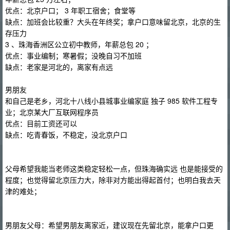
优点：北京户口； 3 年职工宿舍；食堂等
缺点：加班会比较重？大头在年终奖；拿户口意味留北京，北京的生
存压力
3 、珠海香洲区公立初中教师，年薪总包 20 ；
优点：事业编制；寒暑假；没晚自习不加班
缺点：老家是河北的，离家有点远
男朋友
和自己是老乡，河北十八线小县城事业编家庭 独子 985 软件工程专
业；北京某大厂互联网程序员
优点：目前工资还可以
缺点：吃青春饭，不稳定，没北京户口
父母希望我能当老师这类稳定轻松一点，但珠海确实远 也是能接受的
程度；也觉得留北京压力大，除非对方能出得起首付；也明白我去天
津的难处；
男朋友父母：希望男朋友离家近，建议现在先留北京，能拿户口更