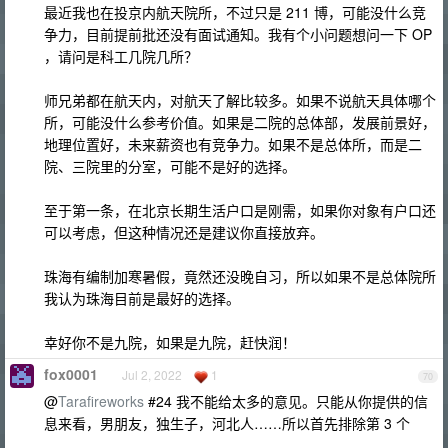
最近我也在投京内航天院所，不过只是 211 博，可能没什么竞
争力，目前提前批还没有面试通知。我有个小问题想问一下 OP
，请问是科工几院几所？
师兄弟都在航天内，对航天了解比较多。如果不说航天具体哪个
所，可能没什么参考价值。如果是二院的总体部，发展前景好，
地理位置好，未来薪资也有竞争力。如果不是总体所，而是二
院、三院里的分室，可能不是好的选择。
至于第一条，在北京长期生活户口是刚需，如果你对象有户口还
可以考虑，但这种情况还是建议你直接放弃。
珠海有编制加寒暑假，竟然还没晚自习，所以如果不是总体院所
我认为珠海目前是最好的选择。
幸好你不是九院，如果是九院，赶快润！
fox0001
Jul 2, 2022
1
70
@
Tarafireworks
#24 我不能给太多的意见。只能从你提供的信
息来看，男朋友，独生子，河北人……所以首先排除第 3 个