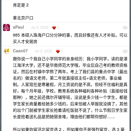
肯定是 2
拿北京户口
aPaul
Jul 2, 2022
1
52
985 本硕入珠海户口分分钟的事，而且好像还有人才补贴，可以
买人才安居房
Caan07
Jul 2, 2022
1
53
跟你说一个我自己小学同学的亲身经历：我小学同学，读的是湛
江海洋大学，还不是华南师范大学哦，毕业后自己考的教师资格
证，然后在村镇中学熬了两年，考上了我们县的重点中学（最出
名的）做语文老师，第二年就直接班主任+语文老师，事业编
制。人家现在是寒暑假，月工资说的是不高，但经不住福利是真
好，每个月年级，学校，教育系统各种福利各种补贴（直接给钱
那种），她之前还偶尔开辅导班，没说是多少钱一个学生，都是
学生家长商量着给她多少钱的，后来怕被人举报就没搞了，其他
的出个门就被学生家长抢着请吃饭就不说了，什么节假日学生家
长是抢着送礼品是把她宿舍堆，理由他们都帮你想好.......
所以如果你留河北留京选 2 ，但如果你不是强烈留京，选 3 毫