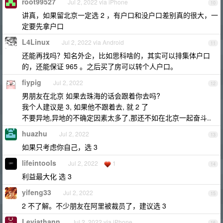
root99527
Jul 2, 2022 via iPhone
10
讲真，如果留北京一定选 2 ，有户口和没户口差别真的很大，一
定要先拿户口
L4Linux
Jul 2, 2022 via Android
11
还能再找吗？知名外企，比如思科啥的，其实可以排集体户口
的，还能保证 965 。之后买了房可以转个人户口。
fiypig
Jul 2, 2022
12
男朋友在北京 如果去珠海的话会跟着你去吗?
我个人建议是 3, 如果他不跟着去, 就 2 了
不要异地,异地的不确定因素太多了,那还不如在北京一起奋斗..
huazhu
Jul 2, 2022
13
如果只考虑你自己，选 3
lifeintools
Jul 2, 2022
1
14
利益最大化 选 3
yifeng33
Jul 2, 2022
15
2 不了解。不少朋友在阿里被裁员了，建议选 3
Leviathann
Jul 2, 2022 via iPhone
16