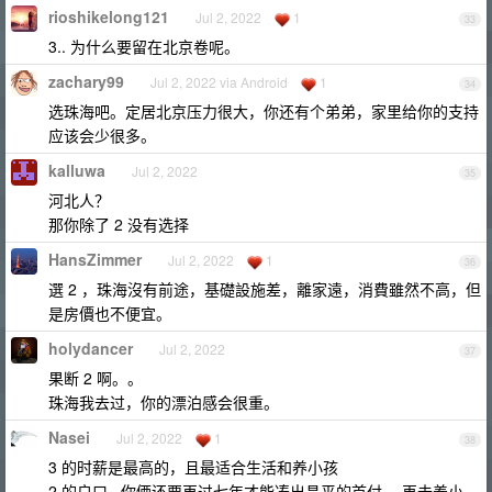
rioshikelong121
Jul 2, 2022
1
33
3.. 为什么要留在北京卷呢。
zachary99
Jul 2, 2022 via Android
1
34
选珠海吧。定居北京压力很大，你还有个弟弟，家里给你的支持
应该会少很多。
kalluwa
Jul 2, 2022
35
河北人？
那你除了 2 没有选择
HansZimmer
Jul 2, 2022
1
36
選 2 ，珠海沒有前途，基礎設施差，離家遠，消費雖然不高，但
是房價也不便宜。
holydancer
Jul 2, 2022
37
果断 2 啊。。
珠海我去过，你的漂泊感会很重。
Nasei
Jul 2, 2022
1
38
3 的时薪是最高的，且最适合生活和养小孩
2 的户口...你俩还要再过七年才能凑出昌平的首付， 再去养小