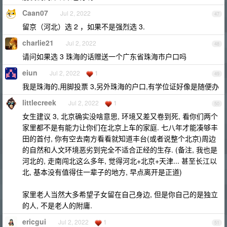
Caan07
Jul 2, 2022
47
留京（河北）选 2 ，如果不是强烈选 3.
charlie21
Jul 2, 2022
48
请问如果选 3 珠海的话赠送一个广东省珠海市户口吗
eiun
Jul 2, 2022
1
49
我是珠海的,用脚投票 3,另外珠海的户口,有学位证好像是随便办
littlecreek
Jul 2, 2022
1
50
女生建议 3, 北京确实没啥意思, 环境又差又卷到死, 看你们两个
家里都不是有能力让你们在北京上车的家庭. 七八年才能凑够丰
田的首付, 你有空去南方看看就知道丰台(或者说整个北京)周边
的自然和人文环境恶劣到完全不适合正经的生存. (备注, 我也是
河北的, 走南闯北这么多年, 觉得河北+北京+天津... 甚至长江以
北, 基本没有值得住一辈子的地方, 早点离开是正道)
家里老人当然大多希望子女留在自己身边, 但是你自己的是独立
的人, 不是老人的附庸.
ericgui
Jul 2, 2022
1
51