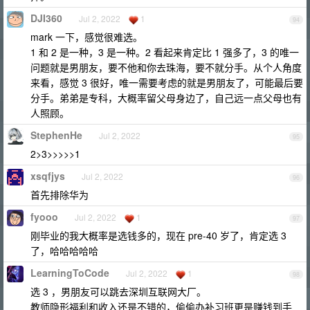
DJI360
Jul 2, 2022
1
94
mark 一下，感觉很难选。
1 和 2 是一种，3 是一种。2 看起来肯定比 1 强多了，3 的唯一
问题就是男朋友，要不他和你去珠海，要不就分手。从个人角度
来看，感觉 3 很好，唯一需要考虑的就是男朋友了，可能最后要
分手。弟弟是专科，大概率留父母身边了，自己远一点父母也有
人照顾。
StephenHe
Jul 2, 2022
95
2>3>>>>>1
xsqfjys
Jul 2, 2022
96
首先排除华为
fyooo
Jul 2, 2022
1
97
刚毕业的我大概率是选钱多的，现在 pre-40 岁了，肯定选 3
了，哈哈哈哈哈
LearningToCode
Jul 2, 2022
1
98
选 3 ，男朋友可以跳去深圳互联网大厂。
教师隐形福利和收入还是不错的，偷偷办补习班更是赚钱到手