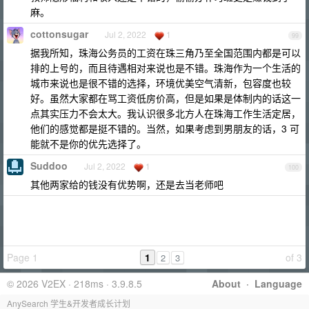
麻。
cottonsugar
Jul 2, 2022
1
99
据我所知，珠海公务员的工资在珠三角乃至全国范围内都是可以
排的上号的，而且待遇相对来说也是不错。珠海作为一个生活的
城市来说也是很不错的选择，环境优美空气清新，包容度也较
好。虽然大家都在骂工资低房价高，但是如果是体制内的话这一
点其实压力不会太大。我认识很多北方人在珠海工作生活定居，
他们的感觉都是挺不错的。当然，如果考虑到男朋友的话，3 可
能就不是你的优先选择了。
Suddoo
Jul 2, 2022
1
100
其他两家给的钱没有优势啊，还是去当老师吧
Page 1
1
of 3
2
3
© 2026 V2EX · 218ms · 3.9.8.5
About
·
Language
AnySearch 学生&开发者成长计划