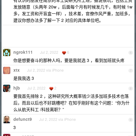
有认识的朋友在南京的军工类研究所上班，据说很坑，包括工资
发放随意（头两年 20w ，后面每个月有时候发几千，有时候 1w
多，发工资和开盲盒一样），技术差，官僚作风严重，加班多，
建议你想办法多了解一下 2 对应的具体单位吧。
ngrok111
Jul 2, 2022
6
6
你是想要奋斗的那种人吗，要是我就选 3 ，看到加班就头疼
xtx
Jul 2, 2022 via iPhone
7
是我我选 3
hjb
Jul 2, 2022
2
8
要我首先排除 2 ，这种研究所大概率钱少活多加班多技术也落
后，而且以后也不好跳槽吧？在知乎刚好有这个问题：“你为什
么从航天科工 /科技离职？”
defunct9
Jul 2, 2022 via iPhone
9
3