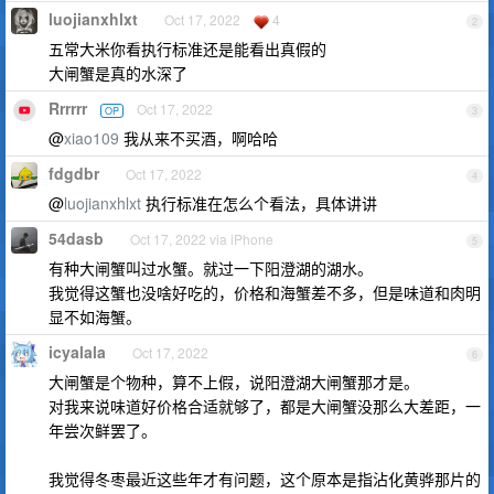
luojianxhlxt
Oct 17, 2022
4
2
五常大米你看执行标准还是能看出真假的
大闸蟹是真的水深了
Rrrrrr
Oct 17, 2022
OP
3
@
xiao109
我从来不买酒，啊哈哈
fdgdbr
Oct 17, 2022
4
@
luojianxhlxt
执行标准在怎么个看法，具体讲讲
54dasb
Oct 17, 2022 via iPhone
5
有种大闸蟹叫过水蟹。就过一下阳澄湖的湖水。
我觉得这蟹也没啥好吃的，价格和海蟹差不多，但是味道和肉明
显不如海蟹。
icyalala
Oct 17, 2022
6
大闸蟹是个物种，算不上假，说阳澄湖大闸蟹那才是。
对我来说味道好价格合适就够了，都是大闸蟹没那么大差距，一
年尝次鲜罢了。
我觉得冬枣最近这些年才有问题，这个原本是指沾化黄骅那片的