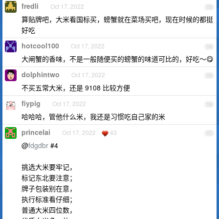
fredli
Oct 17, 2022
13
算贴牌吧，大米看国标买，螃蟹就在菜场买吧，现在时候的都挺
好吃
hotcool100
Oct 17, 2022
14
大闸蟹的香味，不是一般随便买的螃蟹的味道可比的，好吃～😋
dolphintwo
Oct 17, 2022
15
不买五常大米，还是 9108 比较方便
fiypig
Oct 17, 2022
16
哈哈哈，管他什么米，我还是习惯吃自己家的米
princelai
Oct 17, 2022
43
17
@
fdgdbr
#4
挑选大米要牢记，
标记东北要注意；
牌子包装别在意，
执行标准看仔细；
普通大米四位数，