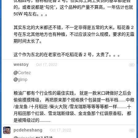
优稻四号，俗称稻花香 2 号。但实际上网上买到的基本都是假
的，或者说都是“勾兑”，这个品种的产量不算高，一年估计也就
50W 吨左右。。。
其实东北的大米都还不错，不一定非得是五常的大米。稻花香 2
号在东北其他地方也有种植，不过应该没什么规模，要求的无霜
期时间太长了。
这个作为东北的在老家也不吃稻花香 2 号，太贵了。。。
westoy
Oct 17, 2022
41
@
Cortez
@
gimp
粮油厂都有个行业性的最佳实践， 就是一款米口碑做好之后会
偷偷摸摸降级， 再把原来那个规格换个包装提一档半档......中粮
/金龙鱼 /十月稻田 /柴火大院 /雪龙瑞斯等等等等都一样........十
月稻田那个红袋、雪龙瑞斯绿袋、金龙鱼那个红袋原香稻， 都
是被降级过的.........
pcdeheshang
Oct 17, 2022
42