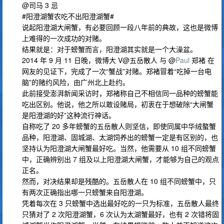
@司马 3 忌
#阳澄湖蟹农吃不出阳澄湖蟹#
说起阳澄湖大闸蟹，有必要回顾一段八年前的典故，这也是微博
上难得的一次成功的对赌。
结果就是：对于螃蟹而言，阳澄湖其实就是一个大澡盆。
2014 年 9 月 11 日晚，微博大 V@五岳散人 与 @
Paul
郑褚 在
网友的见证下，完成了一次“蟹战”对赌。郑褚冒着“吃掉一台电
脑”的赌约风险，由广州北上赴约。
此前接受澎湃新闻采访时，郑褚称自己不相信同一品种的螃蟹能
吃出区别。他说，他之所以敢设赌局，初衷在于想破除“大闸蟹
是阳澄湖的好”这种流行神话。
自称吃了 20 多年螃蟹的五岳散人则坚信，即使同属中华绒螯蟹
品种，阳澄湖、固城湖、太湖饲养出的螃蟹一定是有区别的，也
坚持认为阳澄湖大闸蟹最好吃。当然，他需要从 10 组不同螃蟹
中，正确辨别出 7 组及以上阳澄湖大闸蟹，才能够为自己的观点
正名。
然而，对决结果却是残酷的。五岳散人在 10 组不同螃蟹中，只
有两次正确指出哪一只螃蟹来自阳澄湖。
凭着每次在 3 只螃蟹中选出最好吃的一只为标准，五岳散人最终
只猜对了 2 次阳澄湖蟹，6 次认为太湖蟹最好，也有 2 次错将固