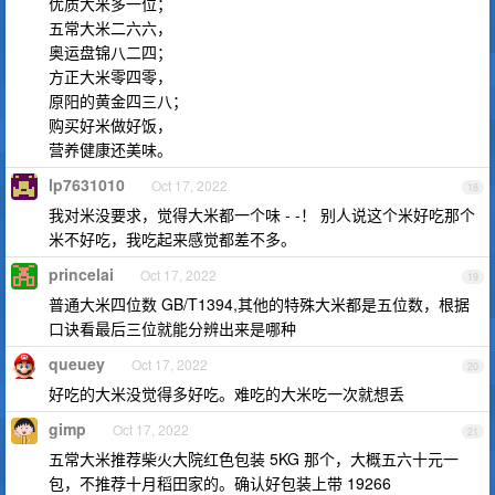
优质大米多一位；
五常大米二六六，
奥运盘锦八二四；
方正大米零四零，
原阳的黄金四三八；
购买好米做好饭，
营养健康还美味。
lp7631010
Oct 17, 2022
18
我对米没要求，觉得大米都一个味 - -！ 别人说这个米好吃那个
米不好吃，我吃起来感觉都差不多。
princelai
Oct 17, 2022
19
普通大米四位数 GB/T1394,其他的特殊大米都是五位数，根据
口诀看最后三位就能分辨出来是哪种
queuey
Oct 17, 2022
20
好吃的大米没觉得多好吃。难吃的大米吃一次就想丢
gimp
Oct 17, 2022
21
五常大米推荐柴火大院红色包装 5KG 那个，大概五六十元一
包，不推荐十月稻田家的。确认好包装上带 19266