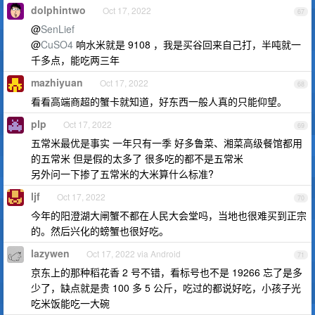
dolphintwo
Oct 17, 2022
67
@
SenLief
@
CuSO4
响水米就是 9108 ，我是买谷回来自己打，半吨就一
千多点，能吃两三年
mazhiyuan
Oct 17, 2022
68
看看高端商超的蟹卡就知道，好东西一般人真的只能仰望。
plp
Oct 17, 2022
69
五常米最优是事实 一年只有一季 好多鲁菜、湘菜高级餐馆都用
的五常米 但是假的太多了 很多吃的都不是五常米
另外问一下掺了五常米的大米算什么标准?
ljf
Oct 17, 2022
70
今年的阳澄湖大闸蟹不都在人民大会堂吗，当地也很难买到正宗
的。然后兴化的螃蟹也很好吃。
lazywen
Oct 17, 2022 via Android
71
京东上的那种稻花香 2 号不错，看标号也不是 19266 忘了是多
少了，缺点就是贵 100 多 5 公斤，吃过的都说好吃，小孩子光
吃米饭能吃一大碗