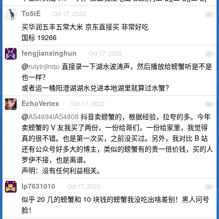
To5tE
Oct 17, 2022
96
买华润五丰五常大米 京东直接买 非常好吃
国标 19266
fengjianxinghun
Oct 17, 2022
97
@
ruiyinjinqu
直接录一下湖水波涛声，然后播放给螃蟹听是不是
也一样？
或者运一桶阳澄湖湖水兑进本地湖里就算过水蟹?
EchoVertex
Oct 17, 2022
98
@
AS4694lAS4808
抖音卖螃蟹的，根据经验，拉夸的多。今年
卖螃蟹的 V 友我买了两份，一份给哥们，一份给家里，我觉得
真的很不错。也是第一次买，之前没买过。另外，我对比 B 站
还有公众号好多大的博主，类似的螃蟹有的贵一倍价钱，买的人
罗伊不接，也是离谱。
声明：没有任何利益相关。
lp7631010
Oct 17, 2022
99
似乎 20 几的螃蟹和 10 块钱的螃蟹我没吃出啥差别！黑人问号
脸！