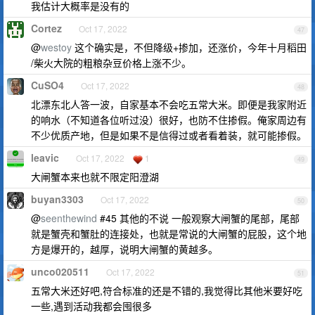
我估计大概率是没有的
Cortez
Oct 17, 2022
47
@
westoy
这个确实是，不但降级+掺加，还涨价，今年十月稻田
/柴火大院的粗粮杂豆价格上涨不少。
CuSO4
Oct 17, 2022
48
北漂东北人答一波，自家基本不会吃五常大米。即便是我家附近
的响水（不知道各位听过没）很好，也防不住掺假。俺家周边有
不少优质产地，但是如果不是信得过或者看着装，就可能掺假。
leavic
Oct 17, 2022
1
49
大闸蟹本来也就不限定阳澄湖
buyan3303
Oct 17, 2022
50
@
seenthewind
#45 其他的不说 一般观察大闸蟹的尾部，尾部
就是蟹壳和蟹肚的连接处，也就是常说的大闸蟹的屁股，这个地
方是爆开的，越厚，说明大闸蟹的黄越多。
unco020511
Oct 17, 2022
51
五常大米还好吧,符合标准的还是不错的,我觉得比其他米要好吃
一些,遇到活动我都会囤很多