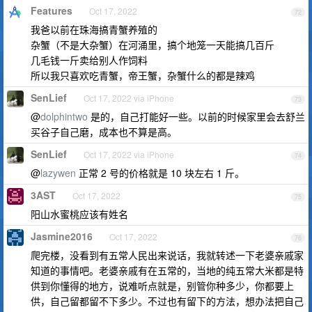
Features
Oct 17, 2022
72
我爸以前在珠海搞青蟹养殖的
杂蟹（不是大杂蟹）在河涌里，搞个地笼一天能搞几百斤
几毛钱一斤卖给别人作饲料
所以我只喜欢吃青蟹，帝王蟹，杂蟹什么的都是辣鸡
SenLief
Oct 17, 2022 via iPhone
73
@
dolphintwo
是的，自己打能好一些。以前的时候家里会去舒兰
买谷子自己磨，成本也不算是高。
SenLief
Oct 17, 2022 via iPhone
74
@
lazywen
正常 2 号的价格就是 10 块左右 1 斤。
3AST
Oct 17, 2022
75
阳山水蜜桃应该有姓名
Jasmine2016
Oct 17, 2022
76
爬完楼，没看到有五常人民出来说话，我就转述一下老婆亲戚家
知道的事情吧。老婆亲戚有在五常的，当地的纯五常大米都是特
供到你懂得的地方，说难听点就是，别管你种多少，你都要上
供，自己留都留不下多少。不过也有留下的方法，想办法把自己