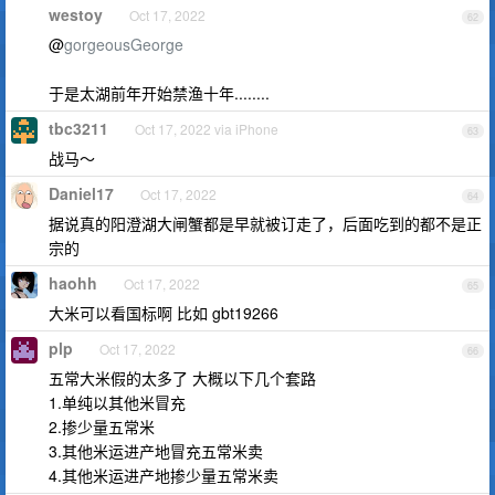
westoy
Oct 17, 2022
62
@
gorgeousGeorge
于是太湖前年开始禁渔十年........
tbc3211
Oct 17, 2022 via iPhone
63
战马～
Daniel17
Oct 17, 2022
64
据说真的阳澄湖大闸蟹都是早就被订走了，后面吃到的都不是正
宗的
haohh
Oct 17, 2022
65
大米可以看国标啊 比如 gbt19266
plp
Oct 17, 2022
66
五常大米假的太多了 大概以下几个套路
1.单纯以其他米冒充
2.掺少量五常米
3.其他米运进产地冒充五常米卖
4.其他米运进产地掺少量五常米卖