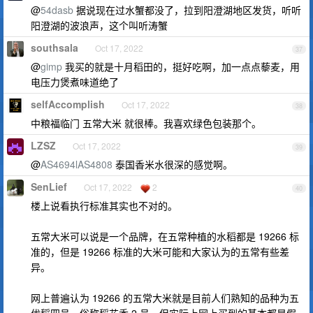
@
54dasb
据说现在过水蟹都没了，拉到阳澄湖地区发货，听听
阳澄湖的波浪声，这个叫听涛蟹
southsala
Oct 17, 2022
37
@
gimp
我买的就是十月稻田的，挺好吃啊，加一点点藜麦，用
电压力煲煮味道绝了
selfAccomplish
Oct 17, 2022
38
中粮福临门 五常大米 就很棒。我喜欢绿色包装那个。
LZSZ
Oct 17, 2022
39
@
AS4694lAS4808
泰国香米水很深的感觉啊。
SenLief
Oct 17, 2022
2
40
楼上说看执行标准其实也不对的。
五常大米可以说是一个品牌，在五常种植的水稻都是 19266 标
准的，但是 19266 标准的大米可能和大家认为的五常有些差
异。
网上普遍认为 19266 的五常大米就是目前人们熟知的品种为五