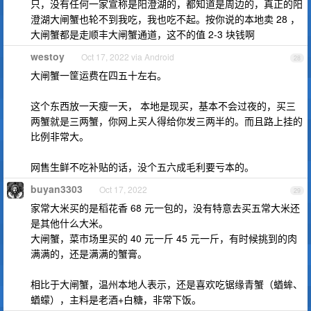
只，没有任何一家宣称是阳澄湖的，都知道是周边的，真正的阳
澄湖大闸蟹也轮不到我吃，我也吃不起。按你说的本地卖 28 ，
大闸蟹都是走顺丰大闸蟹通道，这不的值 2-3 块钱啊
westoy
Oct 17, 2022 via Android
28
大闸蟹一筐运费在四五十左右。
这个东西放一天瘦一天， 本地是现买，基本不会过夜的，买三
两蟹就是三两蟹，你网上买人得给你发三两半的。而且路上挂的
比例非常大。
网售生鲜不吃补贴的话，没个五六成毛利要亏本的。
buyan3303
Oct 17, 2022
29
家常大米买的是稻花香 68 元一包的，没有特意去买五常大米还
是其他什么大米。
大闸蟹，菜市场里买的 40 元一斤 45 元一斤，有时候挑到的肉
满满的，还是满满的蟹膏。
相比于大闸蟹，温州本地人表示，还是喜欢吃锯缘青蟹（蝤蛑、
蝤蠓），主料是老酒+白糖，非常下饭。