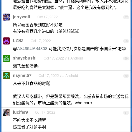
城湖蟹当作阳澄湖蟹。当然，在结果揭晓前，散人并不知道这次
最好吃的竟然是太湖蟹，“很牛逼，这个是我没有想到的”。
jerrywolf
Oct 17, 2022
57
所以泰国香米到底好不好吃
有没有推荐几个进口的（单纯想试试
LZSZ
Oct 17, 2022
58
@
AS4694lAS4808
可能我买过几次都是国产的“泰国香米”吧😅
shayebushi
Oct 17, 2022 via Android
59
海飞丝和清扬。
nsynet57
Oct 17, 2022 via Android
60
从来不赶食品的时髦
武汉人都吃藕带，但是藕带都要酸洗，亲戚农贸市场的会送给我
们没酸洗的，市场上酸洗的谁吃，who care
lucifer9
Oct 17, 2022
61
不吃大米不吃螃蟹
感觉省了好多事啊