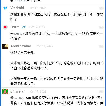
@
princelai
#17 好诗
Vindroid
Oct 17, 2022
43
螃蟹别管是哪个湖里出来的，就看看肚子、腿毛和肺干不干净就
行了
Rrrrrr
Oct 17, 2022
OP
44
@
westoy
难怪有时 2 包米，一包比较好吃，另一包 感觉是另一
个牌子
seenthewind
Oct 17, 2022
45
像但是不完全像。
大米每天都吃，隔一段时间换个牌子吃吃就知道好坏了，时间长
了自己挑合适的吃就行了。
大闸蟹一年才一轮，积累的经验明年又不一定管用，基本上只能
看眼里和运气了。
princelai
Oct 17, 2022
46
@
sarices
#35 抱歉没买过进口米，可以楼下看看进口饮料 /酒 /
零食，如果他们也有执行标准，那么按说进口大米也因该有，但