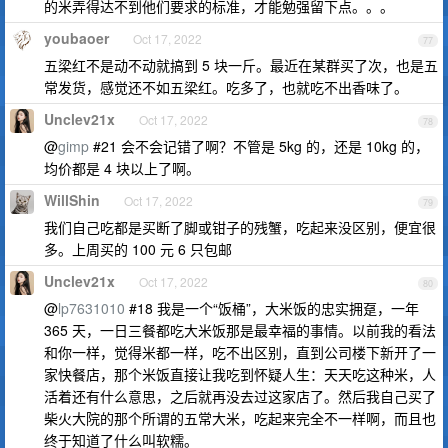
的米弄得达不到他们要求的标准，才能勉强留下点。。。
youbaoer
Oct 17, 2022
77
五梁红不是动不动就搞到 5 块一斤。最近在某群买了次，也是五
常发货，感觉还不如五梁红。吃多了，也就吃不出香味了。
Unclev21x
Oct 17, 2022
78
@
gimp
#21 会不会记错了啊？不管是 5kg 的，还是 10kg 的，
均价都是 4 块以上了啊。
WillShin
Oct 17, 2022
79
我们自己吃都是买断了脚或钳子的残蟹，吃起来没区别，便宜很
多。上周买的 100 元 6 只包邮
Unclev21x
Oct 17, 2022
80
@
lp7631010
#18 我是一个“饭桶”，大米饭的忠实拥趸，一年
365 天，一日三餐都吃大米饭那是最幸福的事情。以前我的看法
和你一样，觉得米都一样，吃不出区别，直到公司楼下新开了一
家快餐店，那个米饭直接让我吃到怀疑人生：天天吃这种米，人
活着还有什么意思，之后就再没去过这家店了。然后我自己买了
柴火大院的那个所谓的五常大米，吃起来完全不一样啊，而且也
终于知道了什么叫软糯。