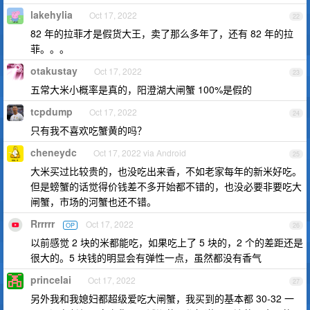
lakehylia
Oct 17, 2022
22
82 年的拉菲才是假货大王，卖了那么多年了，还有 82 年的拉
菲。。。
otakustay
Oct 17, 2022
23
五常大米小概率是真的，阳澄湖大闸蟹 100%是假的
tcpdump
Oct 17, 2022
24
只有我不喜欢吃蟹黄的吗？
cheneydc
Oct 17, 2022 via Android
25
大米买过比较贵的，也没吃出来香，不如老家每年的新米好吃。
但是螃蟹的话觉得价钱差不多开始都不错的，也没必要非要吃大
闸蟹，市场的河蟹也还不错。
Rrrrrr
Oct 17, 2022
OP
26
以前感觉 2 块的米都能吃，如果吃上了 5 块的，2 个的差距还是
很大的。5 块钱的明显会有弹性一点，虽然都没有香气
princelai
Oct 17, 2022
27
另外我和我媳妇都超级爱吃大闸蟹，我买到的基本都 30-32 一