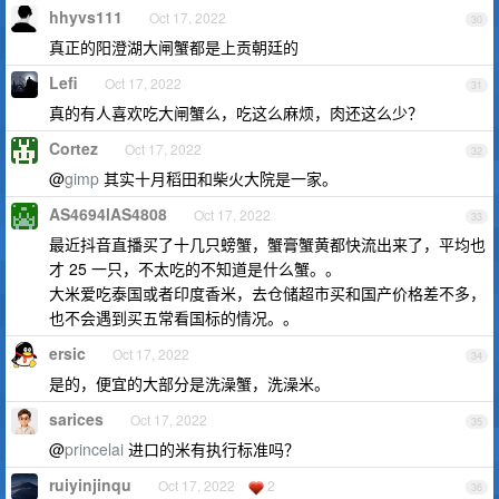
hhyvs111
Oct 17, 2022
30
真正的阳澄湖大闸蟹都是上贡朝廷的
Lefi
Oct 17, 2022
31
真的有人喜欢吃大闸蟹么，吃这么麻烦，肉还这么少？
Cortez
Oct 17, 2022
32
@
gimp
其实十月稻田和柴火大院是一家。
AS4694lAS4808
Oct 17, 2022
33
最近抖音直播买了十几只螃蟹，蟹膏蟹黄都快流出来了，平均也
才 25 一只，不太吃的不知道是什么蟹。。
大米爱吃泰国或者印度香米，去仓储超市买和国产价格差不多，
也不会遇到买五常看国标的情况。。
ersic
Oct 17, 2022
34
是的，便宜的大部分是洗澡蟹，洗澡米。
sarices
Oct 17, 2022
35
@
princelai
进口的米有执行标准吗？
ruiyinjinqu
Oct 17, 2022
2
36