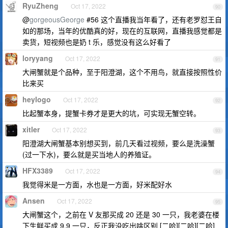
RyuZheng
Oct 17, 2022
90
@
gorgeousGeorge
#56 这个直播我当年看了，还有老罗怼王自
如的那场，当年的优酷真的好，现在的互联网，直播我感觉都是
卖货，短视频也是奶 t 乐，感觉没有这么好看了
loryyang
Oct 17, 2022
91
大闸蟹就是个品种，至于阳澄湖，这个不用鸟，就直接按照性价
比来买
heylogo
Oct 17, 2022
92
比起蟹本身，提蟹卡券才是更大的坑，可实现无蟹空转。
xitler
Oct 17, 2022
93
阳澄湖大闸蟹基本别想买到，前几天看过视频，要么是洗澡蟹
(过一下水)，要么就是买当地人的养殖证。
HFX3389
Oct 17, 2022
94
我觉得米是一方面，水也是一方面，好米配好水
Ansen
Oct 17, 2022
95
大闸蟹这个，之前在 V 友那买成 20 还是 30 一只，我老婆在楼
下生鲜买成 9.9 一只，反正我没吃出啥区别 [二哈][二哈][二哈]