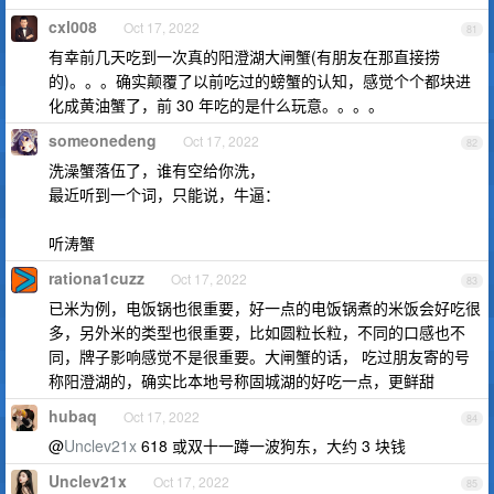
cxl008
Oct 17, 2022
81
有幸前几天吃到一次真的阳澄湖大闸蟹(有朋友在那直接捞
的)。。。确实颠覆了以前吃过的螃蟹的认知，感觉个个都块进
化成黄油蟹了，前 30 年吃的是什么玩意。。。。
someonedeng
Oct 17, 2022
82
洗澡蟹落伍了，谁有空给你洗，
最近听到一个词，只能说，牛逼：
听涛蟹
rationa1cuzz
Oct 17, 2022
83
已米为例，电饭锅也很重要，好一点的电饭锅煮的米饭会好吃很
多，另外米的类型也很重要，比如圆粒长粒，不同的口感也不
同，牌子影响感觉不是很重要。大闸蟹的话， 吃过朋友寄的号
称阳澄湖的，确实比本地号称固城湖的好吃一点，更鲜甜
hubaq
Oct 17, 2022
84
@
Unclev21x
618 或双十一蹲一波狗东，大约 3 块钱
Unclev21x
Oct 17, 2022
85