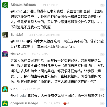
AS4694lAS4808
Oct 17, 2022
52
@
LZSZ
至少进口的得有证书和资质，这些官网能查到，比国标
的要求还复杂些。另外国内种的泰国香米和进口的口感差距很
大，但是标五常大米的，买过不少感觉吃起来没什么区别。。。
不知道是不是我味觉的问题
SenLief
Oct 17, 2022 via iPhone
53
@
CuSO4
哈哈 响水大米很好吃啊，现在想买不掺的，估计只能
自己去田里割了，或者买米自己磨应该也行。
zhuxd282
Oct 17, 2022
54
五常大米产量很少哈哈，而参假一起卖的很多，普遍都是这么
干。我之前替丈母娘卖过几天大米（盘锦自己家种植的），然后
问过拼多多和淘宝上面的渠道，都要求降低价格，让参假一起
卖。。。倒不如直接买没包装的，直接脱粒的。闻着很香的大
米，很有可能是加了添加的，寻常大米哪来的这样的香气？
xinh
Oct 17, 2022
55
@
princelai
我的天，大米还有这么多不同的，第一次知道这个😢
gorgeousGeorge
Oct 17, 2022
4
56