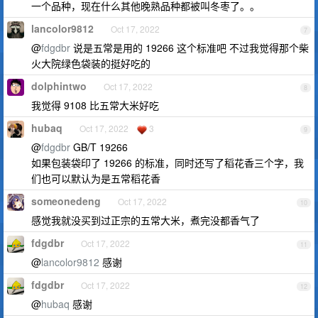
一个品种，现在什么其他晚熟品种都被叫冬枣了。。
lancolor9812
Oct 17, 2022
7
@
fdgdbr
说是五常是用的 19266 这个标准吧 不过我觉得那个柴
火大院绿色袋装的挺好吃的
dolphintwo
Oct 17, 2022
8
我觉得 9108 比五常大米好吃
hubaq
Oct 17, 2022
3
9
@
fdgdbr
GB/T 19266
如果包装袋印了 19266 的标准，同时还写了稻花香三个字，我
们也可以默认为是五常稻花香
someonedeng
Oct 17, 2022
10
感觉我就没买到过正宗的五常大米，煮完没都香气了
fdgdbr
Oct 17, 2022
11
@
lancolor9812
感谢
fdgdbr
Oct 17, 2022
12
@
hubaq
感谢