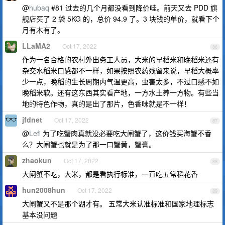
@
hubaq
#81 过去的几个月都没看到降价哇。前天又去 PDD 旗
舰店买了 2 袋 5KG 的，总价 94.9 了。3 块钱的单价，就看下个
月有木有了。
LLaMA2
Oct 17, 2022
86
作为一名合格的农村外出务工人员，大米的早稻米和晚稻米还有
杂交水稻米口感都不一样，如果按照农药残留来说，早稻大概率
少一点，晚稻的生长周期内气温更高，虫害太多，不过口感不如
晚稻米软。还有这东西其实看产地，一方水土养一方物。有些当
地的特色作物，真的是出了那片，色香味就是不一样！
jfdnet
Oct 17, 2022
87
@
Lefi
为了吃蟹肉真就没必要吃大闸蟹了，这价钱买海蟹不香
么？大闸蟹也就是为了那一口蟹黄，蟹膏。
zhaokun
Oct 17, 2022
88
大闸蟹不吃，大米，都是看执行标准，一直吃五常稻花香
hun2008hun
Oct 17, 2022
89
大闸蟹又不是那个湖才有。 五常大米认准标准和国家地理标志
基本没问题