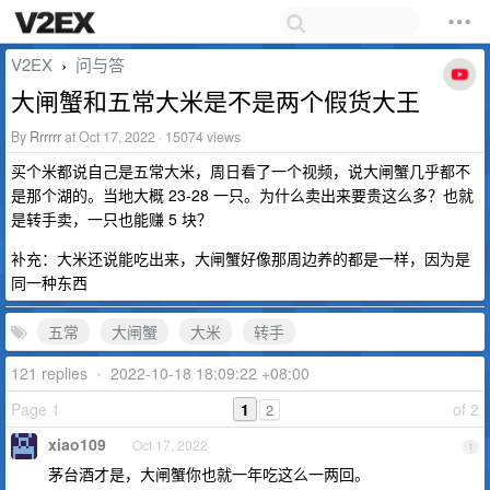
V2EX
问与答
›
大闸蟹和五常大米是不是两个假货大王
By
Rrrrrr
at Oct 17, 2022 · 15074 views
买个米都说自己是五常大米，周日看了一个视频，说大闸蟹几乎都不
是那个湖的。当地大概 23-28 一只。为什么卖出来要贵这么多？也就
是转手卖，一只也能赚 5 块？
补充：大米还说能吃出来，大闸蟹好像那周边养的都是一样，因为是
同一种东西
五常
大闸蟹
大米
转手
121 replies
•
2022-10-18 18:09:22 +08:00
Page 1
1
of 2
2
xiao109
Oct 17, 2022
1
茅台酒才是，大闸蟹你也就一年吃这么一两回。