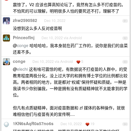
震惊了，V2 应该也算高知论坛了，竟然有怎么多不打疫苗的。
不怕死的可以理解，明明很多人怕的要死还不打，理解不了
zhw2590582
Dec 10, 2022
91
没想到这么多人反对疫苗啊
PrinceofInj
Dec 10, 2022 via Android
92
@
conge
哈哈哈哈，我本身就在药厂工作的，说你是我们的韭菜
还差不多。
conge
Dec 10, 2022 via Android
5
93
@
elechi
这有啥可震惊的呢，有数据说不打疫苗的人群中，的受
教育程度两极分化，没上过大学的和拥有博士学位的比例都比较
高。两者相同的地方，就是都对“权威”保持怀疑和质疑。一种是
我读书少你别骗我，一种是拥有没有质疑精神就不太能拿到的学
位。
但凡有点质疑精神，面对疫苗数据和 zf 媒体的各种操作，就很
难相信他们与疫苗有关的宣传啊....
1KN6sAqR0a57no6s
Dec 10, 2022
19
94