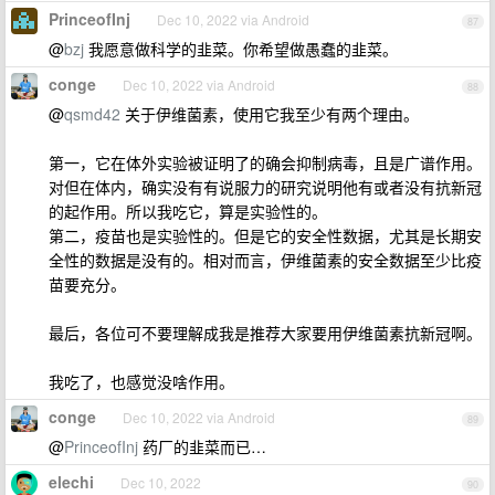
PrinceofInj
Dec 10, 2022 via Android
87
@
bzj
我愿意做科学的韭菜。你希望做愚蠢的韭菜。
conge
Dec 10, 2022 via Android
88
@
qsmd42
关于伊维菌素，使用它我至少有两个理由。
第一，它在体外实验被证明了的确会抑制病毒，且是广谱作用。
对但在体内，确实没有有说服力的研究说明他有或者没有抗新冠
的起作用。所以我吃它，算是实验性的。
第二，疫苗也是实验性的。但是它的安全性数据，尤其是长期安
全性的数据是没有的。相对而言，伊维菌素的安全数据至少比疫
苗要充分。
最后，各位可不要理解成我是推荐大家要用伊维菌素抗新冠啊。
我吃了，也感觉没啥作用。
conge
Dec 10, 2022 via Android
89
@
PrinceofInj
药厂的韭菜而已…
elechi
Dec 10, 2022
90