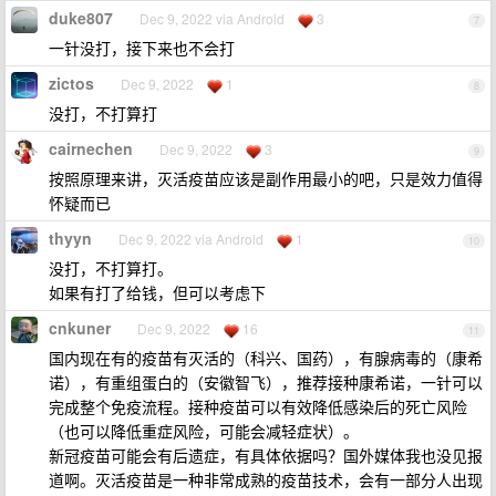
duke807
Dec 9, 2022 via Android
3
7
一针没打，接下来也不会打
zictos
Dec 9, 2022
1
8
没打，不打算打
cairnechen
Dec 9, 2022
3
9
按照原理来讲，灭活疫苗应该是副作用最小的吧，只是效力值得
怀疑而已
thyyn
Dec 9, 2022 via Android
1
10
没打，不打算打。
如果有打了给钱，但可以考虑下
cnkuner
Dec 9, 2022
16
11
国内现在有的疫苗有灭活的（科兴、国药），有腺病毒的（康希
诺），有重组蛋白的（安徽智飞），推荐接种康希诺，一针可以
完成整个免疫流程。接种疫苗可以有效降低感染后的死亡风险
（也可以降低重症风险，可能会减轻症状）。
新冠疫苗可能会有后遗症，有具体依据吗？国外媒体我也没见报
道啊。灭活疫苗是一种非常成熟的疫苗技术，会有一部分人出现