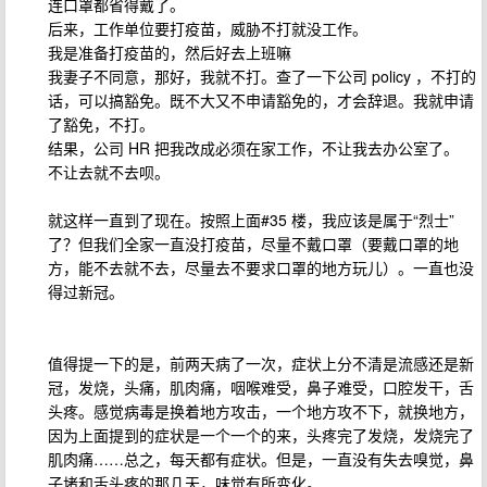
连口罩都省得戴了。
后来，工作单位要打疫苗，威胁不打就没工作。
我是准备打疫苗的，然后好去上班嘛
我妻子不同意，那好，我就不打。查了一下公司 policy ，不打的
话，可以搞豁免。既不大又不申请豁免的，才会辞退。我就申请
了豁免，不打。
结果，公司 HR 把我改成必须在家工作，不让我去办公室了。
不让去就不去呗。
就这样一直到了现在。按照上面#35 楼，我应该是属于“烈士”
了？但我们全家一直没打疫苗，尽量不戴口罩（要戴口罩的地
方，能不去就不去，尽量去不要求口罩的地方玩儿）。一直也没
得过新冠。
值得提一下的是，前两天病了一次，症状上分不清是流感还是新
冠，发烧，头痛，肌肉痛，咽喉难受，鼻子难受，口腔发干，舌
头疼。感觉病毒是换着地方攻击，一个地方攻不下，就换地方，
因为上面提到的症状是一个一个的来，头疼完了发烧，发烧完了
肌肉痛……总之，每天都有症状。但是，一直没有失去嗅觉，鼻
子堵和舌头疼的那几天，味觉有所变化。