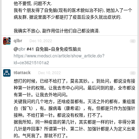
他不要慌, 问题不大.
我有个朋友得了自免脑(现有的医术貌似治不好), 她加入了一个
病友群, 据说里面不少都是打了疫苗后没多久就出症状的.
我确实不放心, 副作用估计他们自己都没搞清.
qlbr
Dec 10, 2022
42
@
qlbr
#41 自免脑=自身免疫性脑炎
https://www.medsci.cn/article/show_article.do?
id=ce36215101a2
t6attack
Dec 10, 2022
43
想打的时候，已经不给打了，莫名其妙。。到处问，都说没有接
种第一针的权限。让我去市中心问问。最后问到的是，全市都没
有第一针。让我去外地问问。
关键我问的几个地方，还啥疫苗都有。灭活之外的都有，重组蛋
白（智飞），有。腺病毒（康希诺），有。但都是只作为加强针
接种。不给打第一针。都说没有权限，打不了。
据我所知，同一种疫苗的第几针，其实都是一样的针，非得分第
几针是咋回事？所谓第一针、第二针、加强针都是人为定义出来
的。气死我了。那就不打了。