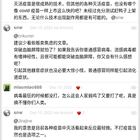
灭活疫苗是很成熟的技术，但其他的各种灭活疫苗，也没有哪个
像 covid 疫苗一样上市这么快的吧？未经过充分测试赶鸭子上架
的东西，无论什么技术出现副作用都是有可能的。 @
snw
snw
Dec 10, 2022 via Android
49
@
cnkuner
建议少看些贩卖焦虑的文章。
突破血脑屏障就怕了？如果我告诉你普通感冒病毒、流感病毒都
有嗜神经性，且很可能都能突破血脑屏障，你又会有什么感想
呢？
引起其他器官症状也没必要大惊小怪，普通感冒同样能引起消化
道症状。
miaomiao888
Dec 10, 2022
1
50
病毒最狂的时候都没打，怎么这会人家弱鸡了又要打了呢，真是
搞不懂你们人类。
snw
Dec 10, 2022 via Android
2
51
@
Jirajine
我的意思是目前各种疫苗中灭活看起来反应最轻微。不打疫苗当
然也是选项之一。