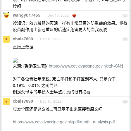
怜的
wangyu17455
Dec 10, 2022
1
67
冷知识：效力最弱的灭活一样有非常显著的防重症的效果。觉得
疫苗副作用比新冠重症的后遗症危害更大的当我没说
cbais7890
Dec 10, 2022
68
直接上数据
来源: [香港卫生署](
https://www.covidvaccine.gov.hk/zh-CN/
)
对于各位青壮年来说, 死亡率打和不打区别不大, 只是介于
0.19% - 0.01% 之间而已
倒是父母辈的年长人士早点打真的很有必要
cbais7890
Dec 10, 2022
69
哎发个图还是这么难...再显示不出来直接看原文吧
https://www.covidvaccine.gov.hk/pdf/death_analysis.pdf