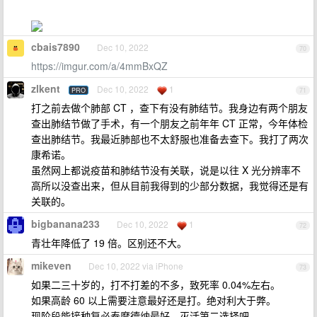
cbais7890
Dec 10, 2022
70
https://imgur.com/a/4mmBxQZ
zlkent
Dec 10, 2022
1
PRO
71
打之前去做个肺部 CT ，查下有没有肺结节。我身边有两个朋友
查出肺结节做了手术，有一个朋友之前年年 CT 正常，今年体检
查出肺结节。我最近肺部也不太舒服也准备去查下。我打了两次
康希诺。
虽然网上都说疫苗和肺结节没有关联，说是以往 X 光分辨率不
高所以没查出来，但从目前我得到的少部分数据，我觉得还是有
关联的。
bigbanana233
Dec 10, 2022
1
72
青壮年降低了 19 倍。区别还不大。
mikeven
Dec 10, 2022 via iPhone
73
如果二三十岁的，打不打差的不多，致死率 0.04%左右。
如果高龄 60 以上需要注意最好还是打。绝对利大于弊。
现阶段能接种复必泰摩德纳最好，灭活第二选择吧