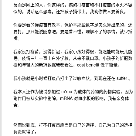
反而是网上的人，你这样的，搞的打疫苗和不打疫苗的水火不容
似的。说话这么恶毒，还把孩子捎带上。我劝你做人要善良。
你要是看的懂疫苗有效率，保护率那些数字是怎么算出来的，还
要打，那只能说随意吧。要是看不懂，理解不了的事情，就少插
嘴。
我家没打疫苗，没得新冠，我家小孩好得很，能吃能喝能玩儿能
睡。疫情三年一直上户外学校，从来不戴口罩。小孩子的新冠数
据和年轻人的新冠数据我都看过，cost benefit 做了衡量。
我小孩就是小时候打疫苗打出了过敏症状，到现在还在 suffer 。
我本人还作为被试参加过 m'rna 为载体的药物的药物实验，因为
副作用被从实验中剔除。mRNA 对血小板的影响，我有亲身体
会。
然而说到底，打不打疫苗应当是自己的选择，自己为自己的选择
负责就得了。