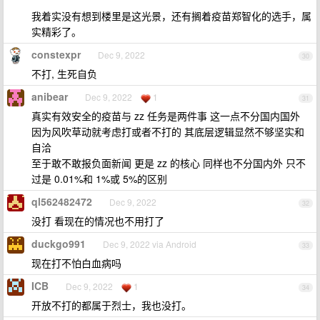
我着实没有想到楼里是这光景，还有搁着疫苗郑智化的选手，属
实精彩了。
constexpr
Dec 9, 2022
30
不打, 生死自负
anibear
Dec 9, 2022
1
31
真实有效安全的疫苗与 zz 任务是两件事 这一点不分国内国外
因为风吹草动就考虑打或者不打的 其底层逻辑显然不够坚实和
自洽
至于敢不敢报负面新闻 更是 zz 的核心 同样也不分国内外 只不
过是 0.01%和 1%或 5%的区别
ql562482472
Dec 9, 2022
32
没打 看现在的情况也不用打了
duckgo991
Dec 9, 2022 via Android
33
现在打不怕白血病吗
ICB
Dec 9, 2022
1
34
开放不打的都属于烈士，我也没打。