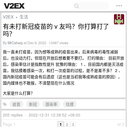
V2EX
生活
›
有未打新冠疫苗的 v 友吗？你打算打了
吗？
By
MrCsharp
at Dec 9, 2022 · 13487 views
我一直未打疫苗，因为想等成熟的疫苗出来，后来病毒的毒性减弱
后，也没动力打。但现在开放后想着要不要打。 打的理由： 目前开放
后，感染率估计是指数性提升 犹豫的理由： 1 、目前国内都是灭活疫
苗，我估摸着感染一次，和打一次疫苗的过程，是不是差不多？ 2 、
国内新冠疫苗可能会有后遗症（这也是当初我等成熟疫苗的原因），
国内媒体也不敢报，不清楚现在什么情况
大家是什么打算？
疫苗
新冠
感染率
估摸
205 replies
•
2022-12-31 12:38:52 +08:00
Page 1
1
of 3
2
3