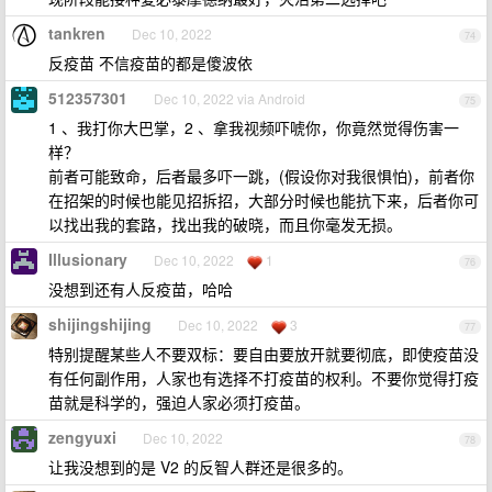
tankren
Dec 10, 2022
74
反疫苗 不信疫苗的都是傻波依
512357301
Dec 10, 2022 via Android
75
1 、我打你大巴掌，2 、拿我视频吓唬你，你竟然觉得伤害一
样？
前者可能致命，后者最多吓一跳，(假设你对我很惧怕)，前者你
在招架的时候也能见招拆招，大部分时候也能抗下来，后者你可
以找出我的套路，找出我的破晓，而且你毫发无损。
Illusionary
Dec 10, 2022
1
76
没想到还有人反疫苗，哈哈
shijingshijing
Dec 10, 2022
3
77
特别提醒某些人不要双标：要自由要放开就要彻底，即使疫苗没
有任何副作用，人家也有选择不打疫苗的权利。不要你觉得打疫
苗就是科学的，强迫人家必须打疫苗。
zengyuxi
Dec 10, 2022
78
让我没想到的是 V2 的反智人群还是很多的。