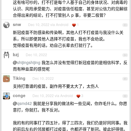
这有啥可吵的，打不打是每个人基于自己的身体状况、对病毒的
认识、风险承受能力、对疫苗信任程度、甚至对公信力的见解综
合得出来的结论，打不打管别人 p 事，非要二极管？
snw
Dec 10, 2022 via Android
1
83
新冠疫苗不防感染和传染啊，其他人打不打疫苗与我没什么关
系，所以即便其他人选择不打疫苗，我也不会劝说。
觉得疫苗有用的话，劝自己长辈去打就行了。
bzj
Dec 10, 2022
84
@
shijingshijing
我怎么并没有觉得打新冠疫苗的是相信科学，反
而有种韭菜的感觉呢
Tiking
Dec 10, 2022
85
支持打靠谱的疫苗，副作用不要太大了，太伤人
conge
Dec 10, 2022 via Android
3
86
@
qsmd42
我就是分享我的做法和一些见闻，你炸毛什么。你愿
意打，你就打。我不反对。
我的有的同事打了四五针，得了三四次，我们仍是好同同事。我
的前后左右的邻居都打过疫苗，也都还得了新冠。彼此好得很。