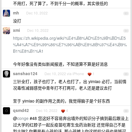
不用打，死了算了，不到千分一的概率，其实很低的
mh
Dec 10, 2022
63
没打
xmi
Dec 10, 2022
64
https://zh.wikipedia.org/wiki/%E4%B8%AD%E5%9B%BD%E5
%A4%A7%E9%99%86%E7%96%AB%E8%8B%97%E4%B9%
B1%E8%B1%A1
今年好像没有类似新闻报道，不知道算不算是好消息
sanshao124
Dec 10, 2022 via iPhone
1
65
三针全打，孩子也打了，老人也打了，出 yimiao 必打，当前情
况毒性减弱感觉中青年打不打两可，老人还是建议去打
至于 yimiao 的副作用之类的，我觉得脑子是个好东西
qsmd42
Dec 10, 2022
4
66
@
conge
#48 您这好不容易奔出墙外的知识分子搞到最后跟没上
过大学的红脖子一起反疫苗吃寄生虫药治新冠 还觉得自己不是
烈士呐? 你要是有小孩的话, 那小孩摊上你这样的父母也是够可