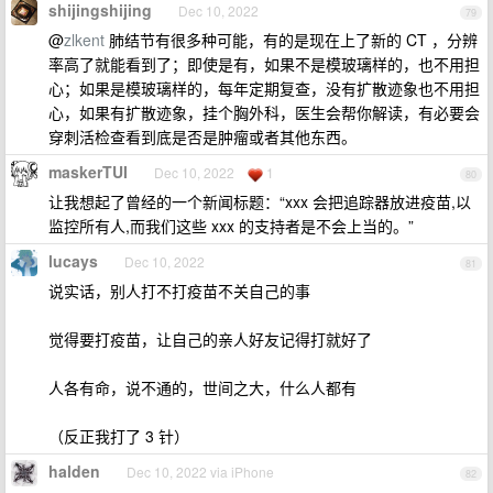
shijingshijing
Dec 10, 2022
79
@
zlkent
肺结节有很多种可能，有的是现在上了新的 CT ，分辨
率高了就能看到了；即使是有，如果不是模玻璃样的，也不用担
心；如果是模玻璃样的，每年定期复查，没有扩散迹象也不用担
心，如果有扩散迹象，挂个胸外科，医生会帮你解读，有必要会
穿刺活检查看到底是否是肿瘤或者其他东西。
maskerTUI
Dec 10, 2022
1
80
让我想起了曾经的一个新闻标题：“xxx 会把追踪器放进疫苗,以
监控所有人,而我们这些 xxx 的支持者是不会上当的。”
lucays
Dec 10, 2022
81
说实话，别人打不打疫苗不关自己的事
觉得要打疫苗，让自己的亲人好友记得打就好了
人各有命，说不通的，世间之大，什么人都有
（反正我打了 3 针）
halden
Dec 10, 2022 via iPhone
82