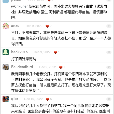
@
cnkuner
新冠疫苗中间，国外出过大规模医疗事故（诱发血
栓）并导致禁用的 强生 阿利斯通 都是腺病毒疫苗。谨慎接种
吧。
anzu
Dec 9, 2022
2
38
不打，不需要辅料，我要亲自体验一下最正宗最原汁原味的病
毒。如果像我这样健康的年轻人都扛不住，那当年至少一半人都
得归西。
hack2015
Dec 9, 2022
1
39
打了两针摩德纳
Felldeadbird
Dec 9, 2022
1
40
我有同事和几个老板没打。打疫苗这个东西嘛本来就不强制的
（体制除外），我公司就没强制。但是推广打疫苗阶段，可以带
薪去摸鱼打疫苗，所以我跟风去打了。现在看来是打太早了。现
在抗体估计早没了。
qlbr
Dec 10, 2022
5
41
我认识的好几个人都得了肺结节, 我一个同事跟我讲她老公查出
来肺结节, 医生都是直接问他近期有没有打疫苗, 他说有, 医生叫