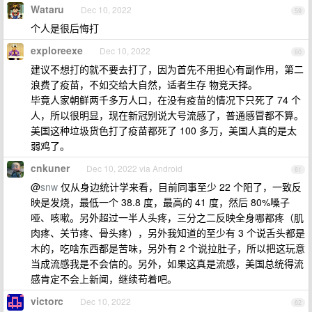
Wataru
Dec 10, 2022
59
个人是很后悔打
exploreexe
Dec 10, 2022
60
建议不想打的就不要去打了，因为首先不用担心有副作用，第二
浪费了疫苗，不如交给大自然，适者生存 物竞天择。
毕竟人家朝鲜两千多万人口，在没有疫苗的情况下只死了 74 个
人，所以很明显，现在新冠别说大号流感了，普通感冒都不算。
美国这种垃圾货色打了疫苗都死了 100 多万，美国人真的是太
弱鸡了。
cnkuner
Dec 10, 2022 via Android
61
@
snw
仅从身边统计学来看，目前同事至少 22 个阳了，一致反
映是发烧，最低一个 38.8 度，最高的 41 度，然后 80%嗓子
哑、咳嗽。另外超过一半人头疼，三分之二反映全身哪都疼（肌
肉疼、关节疼、骨头疼），另外我知道的至少有 3 个说舌头都是
木的，吃啥东西都是苦味，另外有 2 个说拉肚子，所以把这玩意
当成流感我是不会信的。另外，如果这真是流感，美国总统得流
感肯定不会上新闻，继续苟着吧。
victorc
Dec 10, 2022
62