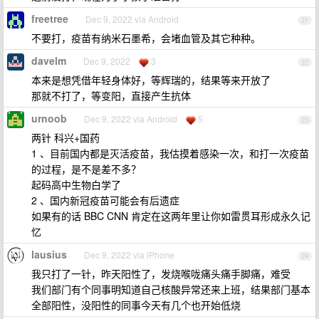
freetree
Dec 9, 2022 via Android
21
不要打，疫苗有纳米石墨希，会堵血管及其它种种。
davelm
Dec 9, 2022
3
22
本来是想凭借年轻身体好，等辉瑞的，结果等来开放了
那就不打了，等变阳，直接产生抗体
urnoob
Dec 9, 2022 via Android
5
23
两针 科兴+国药
1 、目前国内都是灭活疫苗，我估摸着感染一次，和打一次疫苗
的过程，是不是差不多？
起码高中生物白学了
2 、国内新冠疫苗可能会有后遗症
如果有的话 BBC CNN 肯定在这两年里让你如雷贯耳形成永久记
忆
lausius
Dec 9, 2022 via iPhone
24
我只打了一针，昨天阳性了，发烧喉咙痛头痛手脚痛，难受
我们部门有个同事明知道自己核酸异常还来上班，结果部门基本
全部阳性，没阳性的同事今天有几个也开始低烧