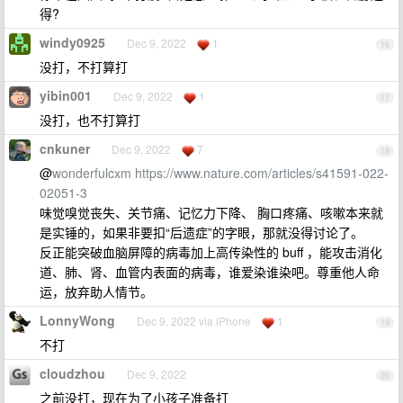
得?
windy0925
Dec 9, 2022
1
16
没打，不打算打
yibin001
Dec 9, 2022
1
17
没打，也不打算打
cnkuner
Dec 9, 2022
7
18
@
wonderfulcxm
https://www.nature.com/articles/s41591-022-
02051-3
味觉嗅觉丧失、关节痛、记忆力下降、 胸口疼痛、咳嗽本来就
是实锤的，如果非要扣“后遗症”的字眼，那就没得讨论了。
反正能突破血脑屏障的病毒加上高传染性的 buff ，能攻击消化
道、肺、肾、血管内表面的病毒，谁爱染谁染吧。尊重他人命
运，放弃助人情节。
LonnyWong
Dec 9, 2022 via iPhone
1
19
不打
cloudzhou
Dec 9, 2022
20
之前没打，现在为了小孩子准备打