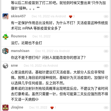
等以后二阶疫苗到了打二阶吧。就怕到时候又整出来“只作为加
强针”接种。。。艹
skies457
Dec 10, 2022 via Android
3
44
有一定保护作用总比没有好，为什么不打？灭活疫苗这种传统技
术可比 mRNA 等新疫苗安全多了
Routeros
Dec 10, 2022
45
没打，近期也不会打
manshisan
Dec 10, 2022 via Android
46
你这不是不想打吗？问别人就能改变你的想法了？
snw
Dec 10, 2022 via Android
47
心里没底的话，基础针建议打灭活疫苗，大部分人反应非常轻
微。按照上海目前的接种规则，基础针为灭活疫苗的，加强针可
以选择几乎任何疫苗，反之则不然。
康希诺的注射针剂有较高概率出现明显反应，不建议为了省时间
去打康希诺。虽然只需要一针，但有可能第二天反应强烈而不得
不又请一天病假🐶
Jirajine
Dec 10, 2022
1
48