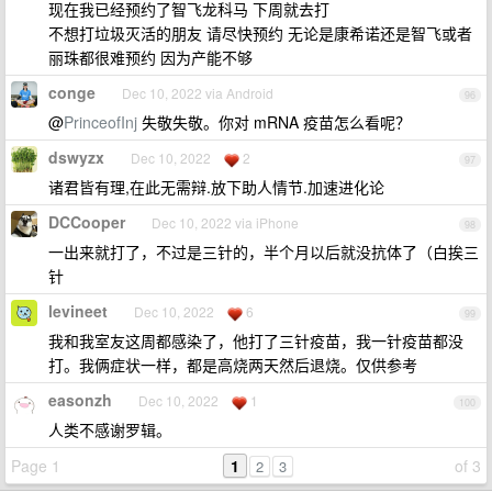
现在我已经预约了智飞龙科马 下周就去打
不想打垃圾灭活的朋友 请尽快预约 无论是康希诺还是智飞或者
丽珠都很难预约 因为产能不够
conge
Dec 10, 2022 via Android
96
@
PrinceofInj
失敬失敬。你对 mRNA 疫苗怎么看呢？
dswyzx
Dec 10, 2022
2
97
诸君皆有理,在此无需辩.放下助人情节.加速进化论
DCCooper
Dec 10, 2022 via iPhone
98
一出来就打了，不过是三针的，半个月以后就没抗体了（白挨三
针
levineet
Dec 10, 2022
6
99
我和我室友这周都感染了，他打了三针疫苗，我一针疫苗都没
打。我俩症状一样，都是高烧两天然后退烧。仅供参考
easonzh
Dec 10, 2022
1
100
人类不感谢罗辑。
Page 1
1
of 3
2
3