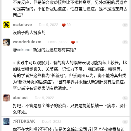
不良反应，但是综合收益接种比不接种高啊。另外新冠的后遗症
可是实锤的，不怕新冠后遗症，怕疫苗后遗症，是不是捡芝麻丢
西瓜？
makelove
Dec 9, 2022
39
12
没脑子的人挺多的
wonderfulcxm
Dec 9, 2022
3
13
@
cnkuner
新冠的后遗症哪有实锤？
> 实践中可以观察到，有的病人的临床表现可能持续比较长，比
如味觉嗅觉丧失、关节痛、记忆力下降、 胸口疼痛、咳嗽等，
有的学者把这些称为“长新冠”，但崇雨田认为，尚不能将其归类
为“新冠肺炎的后遗症”。“目前学界并未确认新冠肺炎有后遗症。
至少尚没有证据表明有后遗症。”
abolast
Dec 9, 2022
14
打吧，不管是哪个牌子的疫苗，只要是提前接触一下病毒，没什
么坏处。
7RTDKSAK
Dec 9, 2022
15
你不在大陆吗?不打疫 /苗是怎么躲过公司 /社区 /学校轮番胁迫