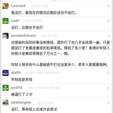
Leonard
Dec 9, 2022
1
我没打，看现在的情况近期应该也不会打。
usdf
Dec 9, 2022
2
没打，近期也不会打
wonderfulcxm
Dec 9, 2022
3
对感染的风险好像没有降低，国外打了也几乎全民得一遍，只是
据说打了发展成重症的机率降低。降低了多少呢？香港对年轻人
的统计是重症率降低了万分之一，额。
年轻人除非有什么基础病不打也没差多少，老年人更需要接种。
dlsflh
Dec 9, 2022 via Android
4
年轻就是本钱
god7d
Dec 9, 2022 via iPhone
5
被逼打了 2 针
deshenglee
Dec 9, 2022
6
没打，等有吸入式或许会尝试