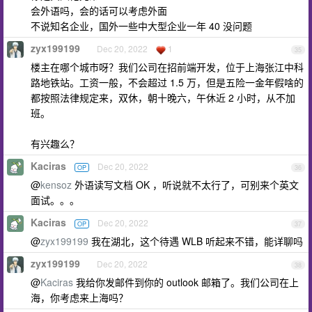
会外语吗，会的话可以考虑外面
不说知名企业，国外一些中大型企业一年 40 没问题
zyx199199
Dec 20, 2022
1
35
楼主在哪个城市呀？我们公司在招前端开发，位于上海张江中科
路地铁站。工资一般，不会超过 1.5 万，但是五险一金年假啥的
都按照法律规定来，双休，朝十晚六，午休近 2 小时，从不加
班。
有兴趣么？
Kaciras
Dec 20, 2022
OP
36
@
kensoz
外语读写文档 OK ，听说就不太行了，可别来个英文
面试。。。
Kaciras
Dec 20, 2022
OP
37
@
zyx199199
我在湖北，这个待遇 WLB 听起来不错，能详聊吗
zyx199199
Dec 20, 2022
38
@
Kaciras
我给你发邮件到你的 outlook 邮箱了。我们公司在上
海，你考虑来上海吗？