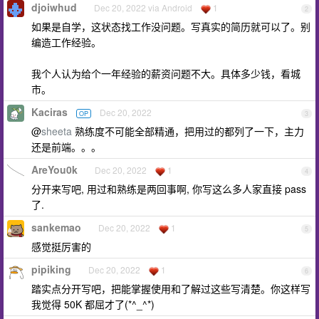
djoiwhud
Dec 20, 2022 via Android
1
2
如果是自学，这状态找工作没问题。写真实的简历就可以了。别
编造工作经验。
我个人认为给个一年经验的薪资问题不大。具体多少钱，看城
市。
Kaciras
Dec 20, 2022
OP
3
@
sheeta
熟练度不可能全部精通，把用过的都列了一下，主力
还是前端。。。
AreYou0k
Dec 20, 2022
1
4
分开来写吧, 用过和熟练是两回事啊, 你写这么多人家直接 pass
了.
sankemao
Dec 20, 2022
1
5
感觉挺厉害的
pipiking
Dec 20, 2022
1
6
踏实点分开写吧，把能掌握使用和了解过这些写清楚。你这样写
我觉得 50K 都屈才了(*^_^*)