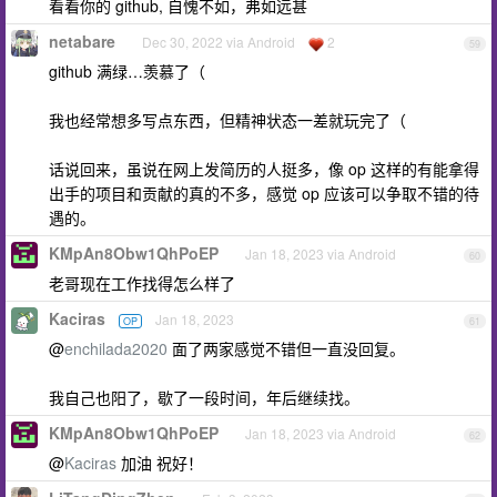
看看你的 github, 自愧不如，弗如远甚
netabare
Dec 30, 2022 via Android
2
59
github 满绿…羡慕了（
我也经常想多写点东西，但精神状态一差就玩完了（
话说回来，虽说在网上发简历的人挺多，像 op 这样的有能拿得
出手的项目和贡献的真的不多，感觉 op 应该可以争取不错的待
遇的。
KMpAn8Obw1QhPoEP
Jan 18, 2023 via Android
60
老哥现在工作找得怎么样了
Kaciras
Jan 18, 2023
OP
61
@
enchilada2020
面了两家感觉不错但一直没回复。
我自己也阳了，歇了一段时间，年后继续找。
KMpAn8Obw1QhPoEP
Jan 18, 2023 via Android
62
@
Kaciras
加油 祝好！