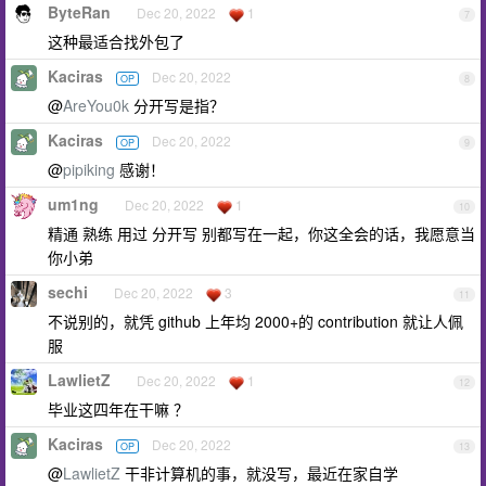
ByteRan
Dec 20, 2022
1
7
这种最适合找外包了
Kaciras
Dec 20, 2022
OP
8
@
AreYou0k
分开写是指？
Kaciras
Dec 20, 2022
OP
9
@
pipiking
感谢！
um1ng
Dec 20, 2022
1
10
精通 熟练 用过 分开写 别都写在一起，你这全会的话，我愿意当
你小弟
sechi
Dec 20, 2022
3
11
不说别的，就凭 github 上年均 2000+的 contribution 就让人佩
服
LawlietZ
Dec 20, 2022
1
12
毕业这四年在干嘛 ？
Kaciras
Dec 20, 2022
OP
13
@
LawlietZ
干非计算机的事，就没写，最近在家自学