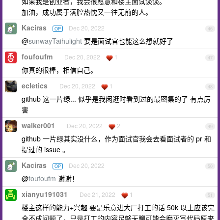
如果我是创业者，我会很愿意和楼主面试谈谈。
加油，成功属于满腔热忱又一往无前的人。
Kaciras
Dec 20, 2022
OP
46
@
sunwayTaihulight
要是面试官也能这么想就好了
foufoufm
Dec 20, 2022
1
47
你真的很棒，相信自己。
ecletics
Dec 20, 2022
1
48
github 这一片绿... 似乎是我闲逛时看到过的最密集的了 有点厉
害
walker001
Dec 20, 2022
2
49
github 一片绿其实没什么，作为面试官我会去看面试者的 pr 和
提过的 issue 。
Kaciras
Dec 20, 2022
OP
50
@
foufoufm
谢谢！
xianyu191031
Dec 21, 2022
1
51
楼主这样的能力+兴趣 要是乐意进大厂打工的话 50k 以上应该完
全不成问题了，只是打工的内容足够无聊可能会磨灭写代码原来