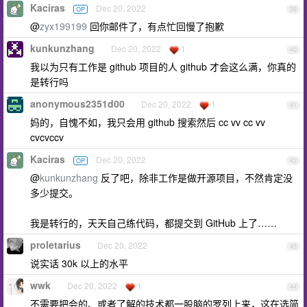
Kaciras
Dec 20, 2022
OP
39
@
zyx199199
回你邮件了，有点忙回慢了抱歉
kunkunzhang
Dec 20, 2022
1
40
我以为只有工作是 github 项目的人 github 才会这么满，你真的
是转行吗
anonymous2351d00
Dec 20, 2022
1
41
妈的，自愧不如，我只会用 github 搜索然后 cc vv cc vv
cvcvccv
Kaciras
Dec 20, 2022
OP
42
@
kunkunzhang
反了吧，除非工作是做开源项目，不然肯定没
多少提交。
我是转行的，天天自己练代码，都提交到 GitHub 上了……
proletarius
Dec 20, 2022
43
说实话 30k 以上的水平
wwk
Dec 20, 2022
1
44
不需要把会的、或者了解的技术都一股脑的罗列上来，这在选简