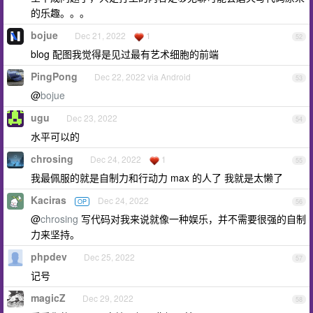
的乐趣。。。
bojue
Dec 21, 2022
1
52
blog 配图我觉得是见过最有艺术细胞的前端
PingPong
Dec 22, 2022 via Android
53
@
bojue
ugu
Dec 23, 2022
54
水平可以的
chrosing
Dec 24, 2022
1
55
我最佩服的就是自制力和行动力 max 的人了 我就是太懒了
Kaciras
Dec 24, 2022
OP
56
@
chrosing
写代码对我来说就像一种娱乐，并不需要很强的自制
力来坚持。
phpdev
Dec 25, 2022
57
记号
magicZ
Dec 29, 2022
58