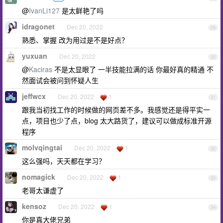
@
IvanLi127
是太鲜艳了吗
idragonet
Dec 20, 2022
29
熟悉、掌握 改为用过是不是好点？
yuxuan
Dec 20, 2022
30
@
Kaciras
不是太显眼了 一半技能拉满的话 你最好真的精通 不
然面试会被问到怀疑人生
jeffwcx
Dec 20, 2022
1
31
跟我当初找工作的时候做的网页差不多。我感觉还是得平实一
点，项目也少了点，blog 太大路货了，建议可以做成标准开源
程序
molvqingtai
Dec 20, 2022
1
32
这么强吗，天天都在学习？
nomagick
Dec 20, 2022
1
33
老哥太谦虚了
kensoz
Dec 20, 2022
1
34
你是真大佬兄弟