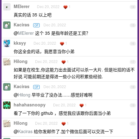
MEIerer
Dec 20, 2022
1
14
真实的话 35 以上吧
Kaciras
Dec 20, 2022
OP
15
@
MEIerer
这个 35 是指年龄还是工资？
kksyy
Dec 20, 2022
1
16
你这全会的话，我愿意当你小弟
Hilong
Dec 20, 2022
1
17
如果是在校生,你这能力出去面试可以杀一大片. 但是社招的话不
好说.可能前期还是得进一些小公司积累些经验.
Kaciras
Dec 20, 2022
OP
18
@
Hilong
早毕业了没办法……感觉好难啊
hahahasnoopy
Dec 20, 2022
1
19
看了一下你的 github ，感觉我应该跟你后面当小弟
Hilong
Dec 20, 2022
1
20
@
Kaciras
给你发邮件了.加个微信后面可以交流一下