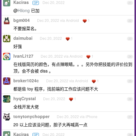
Kaciras
Dec 20, 2022
OP
21
@
Hilong
已加
bgm004
Dec 20, 2022 via Android
1
22
不要报菜名。
daimubai
Dec 20, 2022
1
23
好强
IvanLi127
Dec 20, 2022 via Android
1
24
在线版简历的颜色，有点辣眼睛。。。另外你把技能的评价拉到
顶，会不会被 diss 。
broker1024c
Dec 20, 2022 via Android
1
25
都是些 toy 程序，找前端的工作应该问题不大
hyqCrystal
Dec 20, 2022
1
26
全栈开发大佬
tonytonychopper
Dec 20, 2022 via iPhone
27
20 以上应该没问题，胆子大再喊高一点
Kaciras
Dec 20, 2022
OP
28