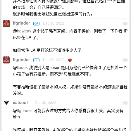
并不指望任何人真的被这个信息影响，但让自己站在一个“正确”
的立场上会让自己获得满足。
很多时候我也无法避免自己做出这样的行为。
ffgrinder
Dec 30, 2022
OP
28
@
hqweay
这个帖子略有耳闻，内容不评价，刚看了一下作者 IP
已经在 LA 了。
如果常住 LA 吊打论坛不知道多少人了。
ffgrinder
Dec 30, 2022
1
OP
29
@
libook
我说别人是 loser 是因为他们已经快奔 3 了还抓着一个
小孩子做有罪推断，而不是“与我观点不同”。
有罪推断侵犯了最基本的人权，如果你没有最基本的道德那当我
没说。
catsoul
Dec 30, 2022
30
@
ffgrinder
可能我表述的方式给人你感觉我很上头，其实没有
hhh
是这样，我其实就是 14 岁那个帖子里面质疑代备案那个事儿的