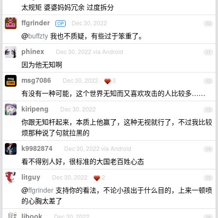
太规矩 婆婆妈妈冗余 过度拆分
ffgrinder
Dec 30, 2022
OP
10
@
buffzty
我也不质疑，有些过于笨重了。
phinex
Dec 30, 2022 via Android
11
因为他无知啊
msg7086
Dec 30, 2022
3
12
有没有一种可能，这个世界无知而又喜欢攻击的人比较多……
kiripeng
Dec 30, 2022
13
你跟无知杆起来，本质上他赢了，这种无视就行了，不过我比较
烦那种说了句就拉黑的
k9982874
Dec 30, 2022 via Android
14
看不得别人好，很标准的大国老百姓心态
litguy
Dec 30, 2022
2
15
@
ffgrinder
支持你的看法，不论小孩出于什么目的，上来一顿喷
的心胸太差了
libook
Dec 30, 2022
16