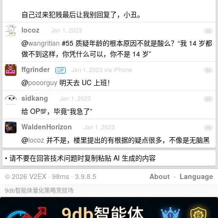
自己过来犯贱最后让我别回复了，小丑。
locoz
Jan 1, 2023
63
@
wangritian
#55 质疑年龄的根本原因不就是酸么？“我 14 岁都
做不到这样，你凭什么可以，你不是 14 岁”
ffgrinder
Jan 1, 2023 via iPhone
OP
64
@
pooorguy
明天去 UC 上班！
sidkang
Jan 1, 2023
65
给 OP💯，毕竟“我急了”
WaldenHorizon
Jan 1, 2023
66
@
locoz
并不是，楼里提出的有根据的疑点很多，不像是无脑黑
• 请不要在回答技术问题时复制粘贴 AI 生成的内容
© 2026 V2EX · 98ms · 3.9.8.5
About
·
Language
9db智能体量化策略竞技场