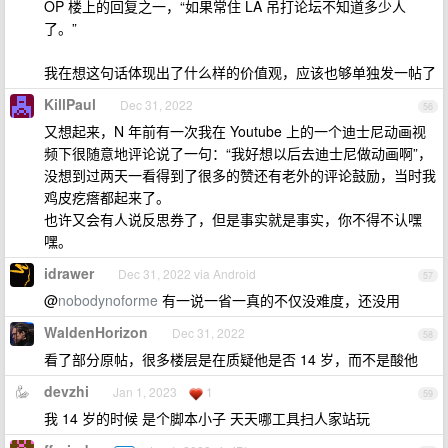
OP 楼上的回复之一，“如果常住 LA 吊打论坛不知道多少人
了。”
我在想这句话体现出了什么样的价值观，应该也够单独发一帖了
KillPaul
Dec 31, 2022
56
又想起来，N 年前有一次我在 Youtube 上的一个迪士尼动画视
频下很随意地评论说了一句：“我好想以后去迪士尼做动画啊”，
没想到过两天一看得到了很多的赞还有老外的评论鼓励，当时我
鸡皮疙瘩都起来了。
也许又会有人说反思券了，但是事实就是事实，你不得不认嘿
嘿。
idrawer
Dec 31, 2022 via Android
57
@
nobodynoforme
有一说一省一真的不仅没难度，还没用
WaldenHorizon
Dec 31, 2022
58
看了部分原帖，很多楼层是在质疑他是否 14 岁，而不是酸他
devzhi
Jan 1, 2023
1
59
我 14 岁的时候 是个脚本小子 天天哪工具扫人家站玩