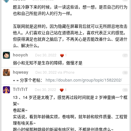
题主冷静下来的时候，读一读这些话，想一想，是否自己的行为
也和自己所批评的人的行为一样。
互联网就是这样的，因为隐藏在屏幕背后就可以无所顾忌地攻击
他人。人们喜欢让自己站在道德高地上，喜欢代表正义的感觉。
但获得满足也就弃之脑后了，不再关心是否能改善什么、促进什
么、解决什么。
hooych
Dec 30, 2022
1
17
弱小和无知不是生存的障碍，傲慢才是
hqweay
Dec 30, 2022 via iPhone
18
= = 分享个老帖：
https://douban.com/group/topic/1582202/
TtTtTtT
Dec 30, 2022
4
19
13 、14 岁还是太晚了，感觉再过段时间就是 2 岁神童搞一个框
架~
卷起来~
实话说，看到年龄确实烦，卷啥啊，就年龄和软件质量、工程管
理有啥关系~
跟小时候那种跳级的新闻有啥区别，不都是创造焦虑么~