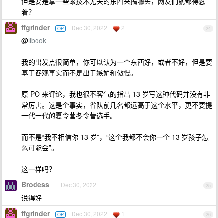
但是要是拿一些跟技术无关的东西来搞噱头，网友们就都得忍
着？
ffgrinder
Dec 30, 2022
2
OP
24
@
libook
我的出发点很简单，你可以认为一个东西好，或者不好，但是要
基于客观事实而不是出于嫉妒和傲慢。
原 PO 来评论，我也很不客气的指出 13 岁写这种代码并没有非
常厉害。这是个事实，省队前几名都远高于这个水平，更不要提
一代一代的夏令营冬令营选手。
而不是“我不相信你 13 岁”，“这个我都不会你一个 13 岁孩子怎
么可能会”。
这一样吗？
Brodess
Dec 30, 2022
25
说得好
ffgrinder
Dec 30, 2022
1
OP
26