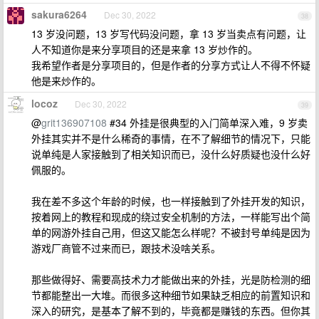
sakura6264
Dec 30, 2022
38
13 岁没问题，13 岁写代码没问题，拿 13 岁当卖点有问题，让
人不知道你是来分享项目的还是来拿 13 岁炒作的。
我希望作者是分享项目的，但是作者的分享方式让人不得不怀疑
他是来炒作的。
locoz
Dec 30, 2022
39
@
grit136907108
#34 外挂是很典型的入门简单深入难，9 岁卖
外挂其实并不是什么稀奇的事情，在不了解细节的情况下，只能
说单纯是人家接触到了相关知识而已，没什么好质疑也没什么好
佩服的。
我在差不多这个年龄的时候，也一样接触到了外挂开发的知识，
按着网上的教程和现成的绕过安全机制的方法，一样能写出个简
单的网游外挂自己用，但这又能怎么样呢？不被封号单纯是因为
游戏厂商管不过来而已，跟技术没啥关系。
那些做得好、需要高技术力才能做出来的外挂，光是防检测的细
节都能整出一大堆。而很多这种细节如果缺乏相应的前置知识和
深入的研究，是基本了解不到的，毕竟都是赚钱的东西。但你其