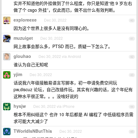
实并不知道他的外挂做到了什么程度，你只是知道“他 9 岁左右
做了个 csgo 外挂”，仅此而已，做不出什么有效判断。
exploreexe
Dec 30, 2022
40
因为这个世界上很多人是没有同理心的。
muzuiget
Dec 30, 2022
41
网上故事会那么多，PTSD 而已，质疑一下怎么了。
glouhao
Dec 30, 2022 via Android
42
谁认为自己无知呢
yjim
Dec 30, 2022
43
话说我六年级接触易语言写脚本，初一申请免费空间玩
pw,discuz 论坛，自己改插件玩。其实有兴趣的话，这个年纪有
这种水平很正常。。。没啥好说的
hysjw
Dec 30, 2022 via iPhone
44
根本不用纠结这个 也许 10 年后都是 AI 编程了 中低级程序员需
求可能大大减少了
TWorldIsNButThis
Dec 30, 2022
45