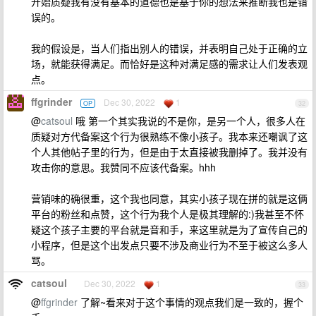
开始质疑我有没有基本的道德也是基于你的想法来推断我也是错
误的。
我的假设是，当人们指出别人的错误，并表明自己处于正确的立
场，就能获得满足。而恰好是这种对满足感的需求让人们发表观
点。
ffgrinder
Dec 30, 2022
1
OP
32
@
catsoul
哦 第一个其实我说的不是你，是另一个人，很多人在
质疑对方代备案这个行为很熟练不像小孩子。我本来还嘲讽了这
个人其他帖子里的行为，但是由于太直接被我删掉了。我并没有
攻击你的意思。我赞同不应该代备案。hhh
营销味的确很重，这个我也同意，其实小孩子现在拼的就是这俩
平台的粉丝和点赞，这个行为我个人是极其理解的:)我甚至不怀
疑这个孩子主要的平台就是音和手，来这里就是为了宣传自己的
小程序，但是这个出发点只要不涉及商业行为不至于被这么多人
骂。
catsoul
Dec 30, 2022
1
33
@
ffgrinder
了解~看来对于这个事情的观点我们是一致的，握个