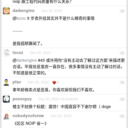
noip 跟工程代码质量有什么关系？
darkengine
Dec 30, 2022
46
@
locoz
9 岁卖外挂其实并不是什么稀奇的事情
-------
是我孤陋寡闻了。
locoz
Dec 30, 2022
47
@
darkengine
#45 或许用你“没有主动去了解过这方面”来描述更
合适。毕竟信息茧房一直存在，很多事情没有主动了解过的话，
不知道是很正常的。
pfav
Dec 30, 2022
3
48
拿年龄做卖点是恶臭，你喜欢屎但我们不喜欢。
pooorguy
Dec 30, 2022 via Android
49
楼主不妨换个标题：震惊！中国竟容不下谢尔顿（ doge
nobodynoforme
Dec 30, 2022
50
《区区 NOIP 省一》