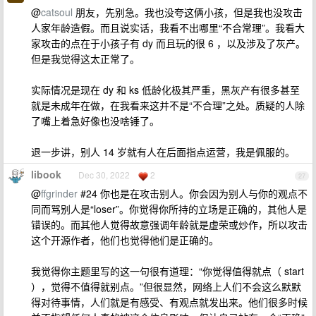
@
catsoul
朋友，先别急。我也没夸这俩小孩，但是我也没攻击
人家年龄造假。而且说实话，我看不出哪里“不合常理”。我看大
家攻击的点在于小孩子有 dy 而且玩的很 6 ，以及涉及了灰产。
但是我觉得这太正常了。
实际情况是现在 dy 和 ks 低龄化极其严重，黑灰产有很多甚至
就是未成年在做，在我看来这并不是“不合理”之处。质疑的人除
了嘴上着急好像也没啥锤了。
退一步讲，别人 14 岁就有人在后面指点运营，我是佩服的。
libook
Dec 30, 2022
2
27
@
ffgrinder
#24 你也是在攻击别人。你会因为别人与你的观点不
同而骂别人是“loser”。你觉得你所持的立场是正确的，其他人是
错误的。而其他人觉得故意强调年龄就是虚荣或炒作，所以攻击
这个开源作者，他们也觉得他们是正确的。
我觉得你主题里写的这一句很有道理：“你觉得值得就点（ start
），觉得不值得就别点。”但很显然，网络上人们不会这么默默
得对待事情，人们就是有感受、有观点就发出来。他们很多时候