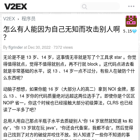
V2EX
程序员
›
怎么有人能因为自己无知而攻击别人啊
5.15
？
By
ffgrinder
at Dec 30, 2022 · 7372 views
无论是不是 13 岁、14 岁，这事情无非就是写了个工具求 star 。你觉
得值得就点，觉得不值得就别点，再不行就 block 。这代码点进去看
就是非常基础的水平，说 13 、14 岁一点不过分，有些人在破防个什
么东西呢？
动脑子想想，如果你能 16 岁（大部分人的高二）拿到 NOI 金牌，那
么 13 、14 岁你的代码质量绝对远超这两位选手了。即使你是个区区
NOIP 省一，你这个时候也已经接触大部分初级算法，CLRS 也已经
读了一半多了吧？
总用人用自己那点半瓶子水平去质疑别人“你 14 岁居然就知道 ks 和
dy”，“你 13 岁就在玩 java”，“你还会代备案，我都不会”。然后觉得
自己找到了对方的破绽并咬住不放。别人知道了一些你不知道的事