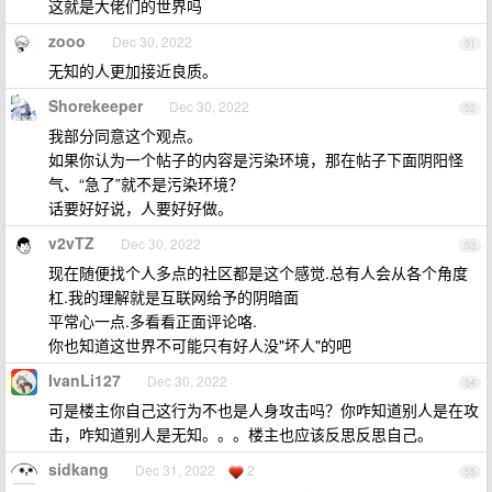
这就是大佬们的世界吗
zooo
Dec 30, 2022
51
无知的人更加接近良质。
Shorekeeper
Dec 30, 2022
52
我部分同意这个观点。
如果你认为一个帖子的内容是污染环境，那在帖子下面阴阳怪
气、“急了”就不是污染环境？
话要好好说，人要好好做。
v2vTZ
Dec 30, 2022
53
现在随便找个人多点的社区都是这个感觉.总有人会从各个角度
杠.我的理解就是互联网给予的阴暗面
平常心一点.多看看正面评论咯.
你也知道这世界不可能只有好人没"坏人"的吧
IvanLi127
Dec 30, 2022
54
可是楼主你自己这行为不也是人身攻击吗？你咋知道别人是在攻
击，咋知道别人是无知。。。楼主也应该反思反思自己。
sidkang
Dec 31, 2022
2
55