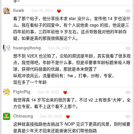
手~
liuwb
Dec 30, 2022
1
34
看了那个帖子，他分享技术求 star 没什么，宣传他 14 岁也没什
么。我在看帖子的回复中，有个人说他卖 csgo 的挂，他说是三
四年前的事，三四年前他 9 岁左右，这点导致我对他的年龄存
疑，如果是真的那我很佩服这个人。
huangqihong
Dec 30, 2022
35
想不到 V2EX 也沦陷了，沦陷的原因是年龄，其实我看了很多观
点，我觉得吧，年龄不是什么事，但是非要拿年龄标题来吸人眼
球，获得代码层面的优越，那就是本末倒置了
纵观冲浪风云，流量密码有：hw ，打拳，炒粉，专家，
现在多了一个年龄
FightPig
Dec 30, 2022
1
36
我觉得真 14 岁写出来的很厉害了，不过 v2 上有很多“大神”，全
方位专家，看不上这个看不上那个。
Chinsung
Dec 30, 2022
1
37
这种就直接指路他去挑战下 NOIP 见识下更高的风景，到时候要
是真是少年天才回来还能谢谢兄弟们帮他指路