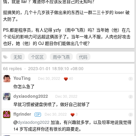
情，就是 liar ？难道你不应该反思自己的无知吗？
挺搞笑的，几个十几岁孩子做出来的东西让一群二三十岁的 loser 破
大防了。
PS,都是程序员，有人记得 yzfy （雨中飞燕）吗？当年她（他）在几
个论坛的影响力可远超这俩孩子了。当年一堆人不服，人肉也好攻击
也好，她（他）的 OJ 题目你们能做出几个呢？
无知
个区区
雨中飞燕
代码
66 replies
•
2023-01-01 18:59:10 +08:00
YouTing
Dec 30, 2022
40
1
你怎么急了
dyxiaodong2022
Dec 30, 2022
2
早就习惯被键盘侠喷了，做好自己就够了
ffgrinder
Dec 30, 2022
3
OP
3
@
dyxiaodong2022
加油，有兴趣就多学，以及坦率地说我觉得
14 岁写成这样你还有很长的路要走。