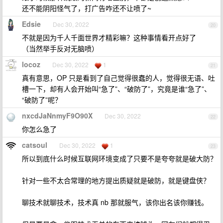
还不能阴阳怪气了，打广告咋还不让喷了~
Edsie
Dec 30, 2022
20
不就是因为千人千面世界才精彩嘛？这种事情看开点好了
（当然举手反对无脑喷）
locoz
Dec 30, 2022
1
21
真有意思，OP 只是看到了自己觉得很蠢的人，觉得很无语、吐
槽一下，却有人会开始叫“急了”、“破防了”，究竟是谁“急了”、
“破防了”呢？
nxcdJaNnmyF9O90X
Dec 30, 2022
22
你怎么急了
catsoul
Dec 30, 2022
1
23
所以到底什么时候互联网环境变成了只要不是夸夸就是破大防？
针对一些不太合常理的地方提出质疑就是破防，就是键盘侠？
聊技术就聊技术，技术真 nb 那就服气，该你出名该你赚钱。