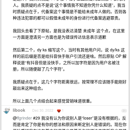
人。我质疑的点不是说“这个事情我不知道你凭什么知道”，我当
时质疑点在于，代备案这个事情是不能给未成年人做的。否则各
种违法犯罪的都可以假借未成年的身份进行代备案逃避罪责。
我回头去看了下原帖，是我没表达清楚 未成年 这个点，在这里
一方面是澄清另一方面也是为错误传达信息表示道歉
然后第二个，dy ks 缩写这个，当时有其他用户问，说 dy/ks 这
样的前后缀是否是给抖音快手账户引流还是啥。然后原贴 OP 解
释说是“有抖音但是没快手，之所以加字符是因为用户名被注
册，所以随便敲了几个字符”。
我质疑点在于，这几个字符距离很远，按常理不应该随手能刚好
敲出来这种组合。
所以上面几个点结合起来感觉营销味道很重。
libook
Dec 30, 2022
1
31
@
ffgrinder
#29 我没有认为你说别人是“loser”是没有根据的，反
而是肯定了你是有你的想法和原因来断定别人是错误的。现在你