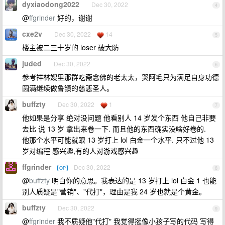
dyxiaodong2022
Dec 30, 2022
4
@
ffgrinder
好的，谢谢
cxe2v
Dec 30, 2022
14
5
楼主被二三十岁的 loser 破大防
juded
Dec 30, 2022
6
参考祥林嫂里那群吃斋念佛的老太太，哭阿毛只为满足自身功德
圆满继续做鲁镇的慈悲圣人。
buffzty
Dec 30, 2022
1
7
他如果是分享 绝对没问题 他看别人 14 岁发个东西 他自己非要
去比 说 13 岁 拿出来卷一下. 而且他的东西确实没啥好卷的.
他那个水平可能就跟 13 岁打上 lol 白金一个水平. 只不过他 13
岁对编程 感兴趣,有的人对游戏感兴趣
ffgrinder
Dec 30, 2022
OP
8
@
buffzty
明白你的意思。我表达的是 13 岁打上 lol 白金 1 也能
别人质疑是"营销"、"代打"，理由是我 24 岁也就是个黄金。
buffzty
Dec 30, 2022
9
@
ffgrinder
我不质疑他"代打" 我觉得挺像小孩子写的代码 写得