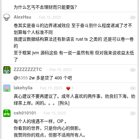
为什么乞丐不去理财而只能要饭？
AlexHsu
Feb 15, 2023
22
卷其实是奋斗的边界递减效应 至于奋斗到什么程度递减了才不
划算每个人标准不同
我建议数据结构算法还有新语言 rust ts 之类的 还是可以卷一卷
的
至于框架 jvm 源码这些 有一说一虽然有用 但对我来说收益太低
了
ZZZZZZZZTC
Feb 15, 2023
23
@
8355
2w 多是贷了 400 个吧
lakehylia
Feb 15, 2023
5
24
真心建议不要再建议了。成年人喜欢的两件事，劝良妇下海，劝
绿茶上岸。闲的。。。 [狗头]
csh010101
Feb 15, 2023
25
每个人的境遇不一样，OP 。
你看到的世界，只是你内心的倒影。
我赞同你的观点，但那不适用所有人。