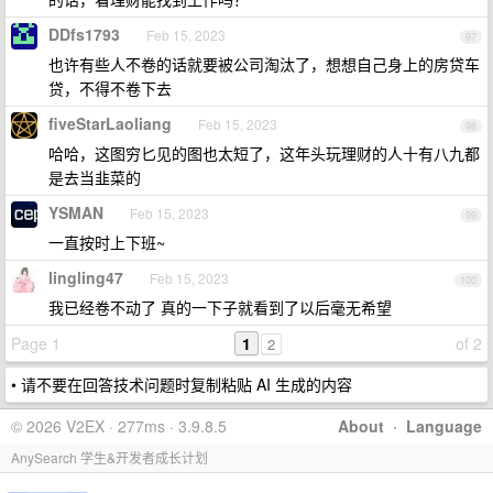
DDfs1793
Feb 15, 2023
97
也许有些人不卷的话就要被公司淘汰了，想想自己身上的房贷车
贷，不得不卷下去
fiveStarLaoliang
Feb 15, 2023
98
哈哈，这图穷匕见的图也太短了，这年头玩理财的人十有八九都
是去当韭菜的
YSMAN
Feb 15, 2023
99
一直按时上下班~
lingling47
Feb 15, 2023
100
我已经卷不动了 真的一下子就看到了以后毫无希望
Page 1
1
of 2
2
• 请不要在回答技术问题时复制粘贴 AI 生成的内容
© 2026 V2EX · 277ms · 3.9.8.5
About
·
Language
AnySearch 学生&开发者成长计划