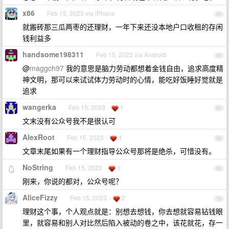
x86
Feb 15, 2023 via iPhone
65
就搬砖那三瓜两枣的还理财，一年下来还没本地户口收租的存闲
钱利益多
handsome198311
Feb 15, 2023 via Android
66
@
maggch97
我的意思是脑力劳动都想着金钱自由，追求高度精
神文明，那可以来试试体力劳动时的心情，能吃好饭睡好觉就是
追求
wangerka
Feb 15, 2023
1
67
文末没有公众号我不是很认可
AlexRoot
Feb 15, 2023
1
68
文章末尾如果有一个理财指导公众号那将是绝杀，可惜没有。
NoString
Feb 15, 2023
1
69
刚来，你说的都对，公众号呢？
AliceFizzy
Feb 15, 2023
2
70
理财这个事，个人观点就是：别想去想钱，你去想就容易钻钱眼
里，就容易和别人对比然后陷入被动的卷之中，该花就花，存一