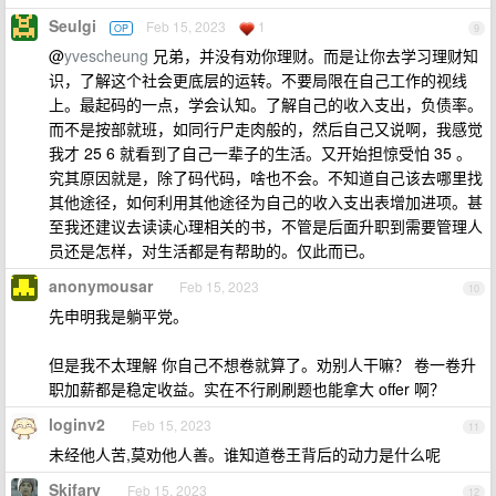
Seulgi
Feb 15, 2023
1
OP
9
@
yvescheung
兄弟，并没有劝你理财。而是让你去学习理财知
识，了解这个社会更底层的运转。不要局限在自己工作的视线
上。最起码的一点，学会认知。了解自己的收入支出，负债率。
而不是按部就班，如同行尸走肉般的，然后自己又说啊，我感觉
我才 25 6 就看到了自己一辈子的生活。又开始担惊受怕 35 。
究其原因就是，除了码代码，啥也不会。不知道自己该去哪里找
其他途径，如何利用其他途径为自己的收入支出表增加进项。甚
至我还建议去读读心理相关的书，不管是后面升职到需要管理人
员还是怎样，对生活都是有帮助的。仅此而已。
anonymousar
Feb 15, 2023
10
先申明我是躺平党。
但是我不太理解 你自己不想卷就算了。劝别人干嘛？ 卷一卷升
职加薪都是稳定收益。实在不行刷刷题也能拿大 offer 啊？
loginv2
Feb 15, 2023
11
未经他人苦,莫劝他人善。谁知道卷王背后的动力是什么呢
Skifary
Feb 15, 2023
12