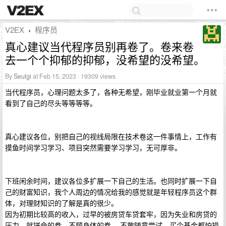
V2EX
程序员
›
真心建议当代程序员别再卷了。卷来卷
去一个个抑郁的抑郁，没希望的没希望。
By
Seulgi
at Feb 15, 2023 · 19309 views
当代程序员，心理问题太多了，各种无希望，刚毕业就业第一个月就
看到了自己的尽头等等等等。
真心建议各位，别把自己的视线局限在技术卷这一件事情上，工作有
摸鱼时间学习学习、项目突然需要学习学习，无可厚非。
下班闲余时间，建议各位多扩展一下自己的生活。也同时扩展一下自
己的财富知识，我个人周边的情况给我的感觉就是年轻程序员这个群
体，对理财知识的了解是真的很少。
因为初期比较高的收入，过早的被房贷车贷套牢，因为失业和房贷的
压力，就拼命的卷，不顾身体的卷。 不敢随意尝试，买个基金都怕损