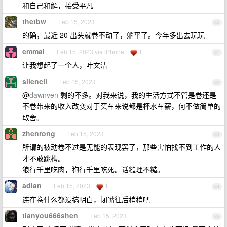
和自己和解，接受平凡
thetbw
Feb 15, 2023
80
的确，最近 20 出头就卷不动了，躺平了。今年多出去玩玩
emmal
Feb 15, 2023 via iPhone
1
81
让我想起了一个人，叶文洁
silencil
Feb 15, 2023
82
@
dawnven
剩的不多。对我来说，我的生活方式不管是卷还是
不卷带来的收入改变对于买车来说都是杯水车薪，何不做简单的
取舍。
zhenrong
Feb 15, 2023
83
所谓的被动卷不过是无能的表现罢了，那些害怕找不到工作的人
才不敢跳槽。
狼行千里吃肉，狗行千里吃死。话糙理不糙。
adian
Feb 15, 2023
1
84
连在卷什么都没搞明白，闭嘴往后稍稍吧
tianyou666shen
Feb 15, 2023
85