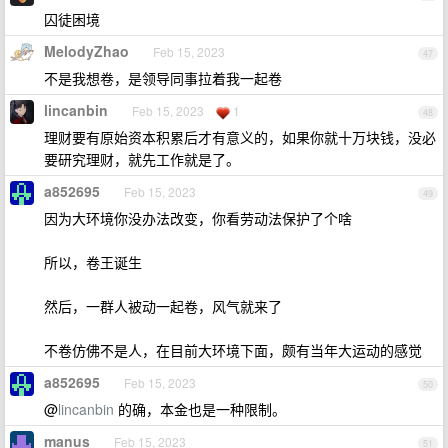
囚徒困境
MelodyZhao
Feb 15, 2023
47
不是我想卷，是领导同事拉着我一起卷
lincanbin
Feb 15, 2023
1
48
理财要有原始资本积累后才有意义的，如果你就十万块钱，没必
要研究理财，就先工作就是了。
a852695
Feb 15, 2023
49
因为大环境你没办法改变，你看劳动法保护了个啥
所以，卷王诞生
然后，一群人被动一起卷，风气就来了
不卷仿佛不是人，在目前大环境下面，颇有当年大运动的感觉
a852695
Feb 15, 2023
50
@
lincanbin
的确，本金也是一种限制。
manus
Feb 15, 2023
51