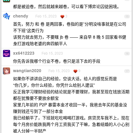
都是被迫卷，然后就越来越卷，可以看下博弈论囚徒困境。
chendy
Feb 15, 2023
3
15
首先，努力 和 卷 是两回事，卷指的是”分明没啥事就是在公司
不下班“这类行为
该努力就去努力，不要瞎 jb 卷 —— 来自早 8 晚 5 回家看书健
身打游戏陪老婆的奔四躺平人
xx6412223
Feb 15, 2023
16
你先告诉我哪个行业不卷，卷只是活下去的手段
wangtian2020
Feb 15, 2023
9
17
如果你不讲讲自己的经验，空谈大话，给人的感觉反而是
“你几岁，你什么经验，你凭什么给别人建议”
反正我学习理财经验的结论就是不要理财，我甚至现在钱放活期
都在犹豫要不要放余额宝
家里几年前的 P2P 暴雷本金才收回一半，我爸去年买的基金没
赚到钱还亏到了一部分本金
我已经躺平了，下班就吃吃喝喝打游戏。房贷灵车我不上，现在
每个月房价能跌我两个月工资我买了干嘛，急着结婚的人小心别
被人分掉一半财产