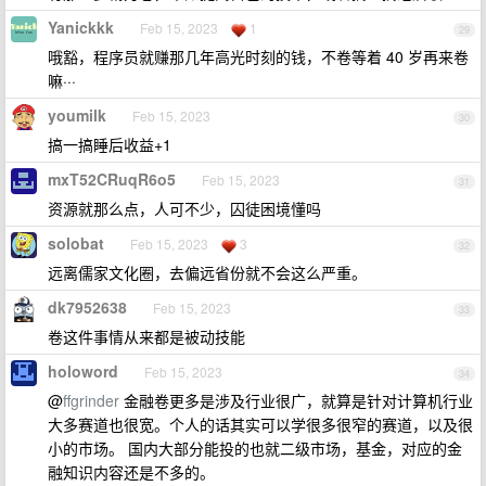
Yanickkk
Feb 15, 2023
1
29
哦豁，程序员就赚那几年高光时刻的钱，不卷等着 40 岁再来卷
嘛···
youmilk
Feb 15, 2023
30
搞一搞睡后收益+1
mxT52CRuqR6o5
Feb 15, 2023
31
资源就那么点，人可不少，囚徒困境懂吗
solobat
Feb 15, 2023
3
32
远离儒家文化圈，去偏远省份就不会这么严重。
dk7952638
Feb 15, 2023
33
卷这件事情从来都是被动技能
holoword
Feb 15, 2023
34
@
ffgrinder
金融卷更多是涉及行业很广，就算是针对计算机行业
大多赛道也很宽。个人的话其实可以学很多很窄的赛道，以及很
小的市场。 国内大部分能投的也就二级市场，基金，对应的金
融知识内容还是不多的。