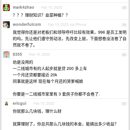
mark4zhao
Feb 15, 2023
18
？？？理财知识？韭菜种植？？
wonderfulcxm
Feb 15, 2023 via iPhone
19
我觉得你还是对老板们和领导呼吁比较有效果，996 是员工发明
的吗，先让他们遵守劳动法，先改变上层，下面想卷没法卷了自
然就不卷了。
8355
Feb 15, 2023
20
劝是没用的
一二线城市有的人起步就是贷 200 多上车
一个月还贷都要接近 20k
同事就是这样 现在每个月还的哭爹喊娘
你要是一二线城市家里有 3 套房子你都不会卷了.
ericgui
Feb 15, 2023
21
你就那么几块钱，理什么财
就算理财了，你总共那么几块钱的本金，能搞出多少收益？