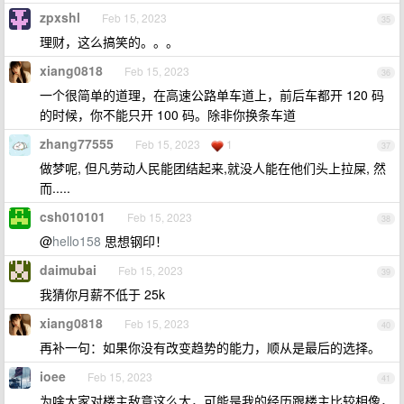
zpxshl
Feb 15, 2023
35
理财，这么搞笑的。。。
xiang0818
Feb 15, 2023
36
一个很简单的道理，在高速公路单车道上，前后车都开 120 码
的时候，你不能只开 100 码。除非你换条车道
zhang77555
Feb 15, 2023
1
37
做梦呢, 但凡劳动人民能团结起来,就没人能在他们头上拉屎, 然
而.....
csh010101
Feb 15, 2023
38
@
hello158
思想钢印！
daimubai
Feb 15, 2023
39
我猜你月薪不低于 25k
xiang0818
Feb 15, 2023
40
再补一句：如果你没有改变趋势的能力，顺从是最后的选择。
ioee
Feb 15, 2023
41
为啥大家对楼主敌意这么大，可能是我的经历跟楼主比较相像，