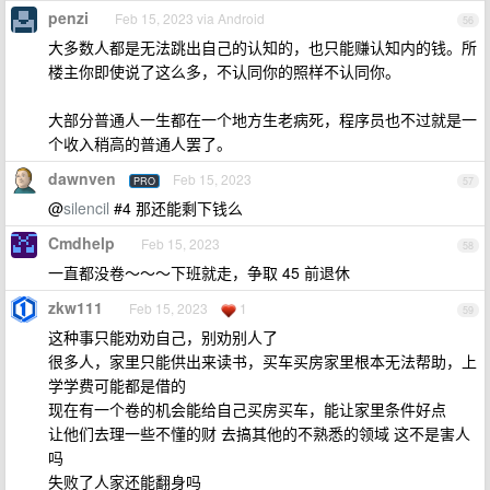
penzi
Feb 15, 2023 via Android
56
大多数人都是无法跳出自己的认知的，也只能赚认知内的钱。所
楼主你即使说了这么多，不认同你的照样不认同你。
大部分普通人一生都在一个地方生老病死，程序员也不过就是一
个收入稍高的普通人罢了。
dawnven
Feb 15, 2023
PRO
57
@
silencil
#4 那还能剩下钱么
Cmdhelp
Feb 15, 2023
58
一直都没卷～～～下班就走，争取 45 前退休
zkw111
Feb 15, 2023
1
59
这种事只能劝劝自己，别劝别人了
很多人，家里只能供出来读书，买车买房家里根本无法帮助，上
学学费可能都是借的
现在有一个卷的机会能给自己买房买车，能让家里条件好点
让他们去理一些不懂的财 去搞其他的不熟悉的领域 这不是害人
吗
失败了人家还能翻身吗