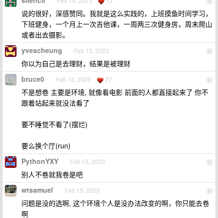
silencil
Feb 15, 2023
12
4
说的很好，深感赞同。我就是这么实践的，上班摸鱼时间学习，
下班健身，一个月上一次吉他课，一周两三次健身房，周末爬山
或者出去摄影。
yvescheung
Feb 15, 2023
5
你以为自己是去理财，结果是被理财
bruce0
Feb 15, 2023
27
6
不是想卷 主要是环境, 就像看电影 前面的人都直接起来了 你不
跟着站起来就没法看了
要不睡觉不看了(摆烂)
要么换个厅(run)
PythonYXY
Feb 15, 2023
7
别人不卷就我卷是吧
wtsamuel
Feb 15, 2023
8
问题是没的选啊, 这个环境个人是没办法改变的啊，你只能去卷
啊