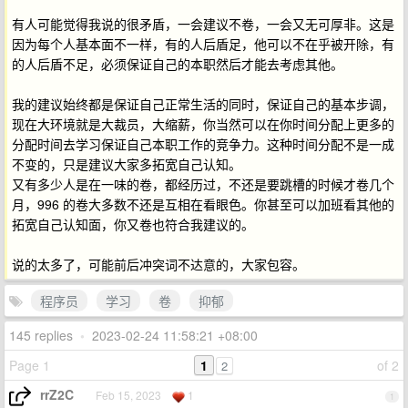
有人可能觉得我说的很矛盾，一会建议不卷，一会又无可厚非。这是
因为每个人基本面不一样，有的人后盾足，他可以不在乎被开除，有
的人后盾不足，必须保证自己的本职然后才能去考虑其他。
我的建议始终都是保证自己正常生活的同时，保证自己的基本步调，
现在大环境就是大裁员，大缩薪，你当然可以在你时间分配上更多的
分配时间去学习保证自己本职工作的竞争力。这种时间分配不是一成
不变的，只是建议大家多拓宽自己认知。
又有多少人是在一味的卷，都经历过，不还是要跳槽的时候才卷几个
月，996 的卷大多数不还是互相在看眼色。你甚至可以加班看其他的
拓宽自己认知面，你又卷也符合我建议的。
说的太多了，可能前后冲突词不达意的，大家包容。
程序员
学习
卷
抑郁
145 replies
•
2023-02-24 11:58:21 +08:00
Page 1
1
of 2
2
rrZ2C
Feb 15, 2023
1
1