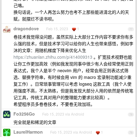
己咯。
换句话说，一个人再怎么努力也考不上那些能进清北的人的天
赋，就摆烂不读书呗。
dragondove
Feb 15, 2023
1
77
卷技术我觉得没问题，虽然实际上大部分工作内容不要求你有多
么强的技术，但是技术学习可以给你的人生也带来感悟，例如李
沐的文章：用随机梯度下降来优化人生
https://zhuanlan.zhihu.com/p/414009313
。扩宽技术视野也能
让你工作更加高效（例如我发现同事中很少有人会经常使用正则
表达式，我个人是半个 neovim 用户，经常会用正则表达式筛
选、替换字符串，有时候会用 vim 的 macro 宏录制功能减少重
复工作）。日常琐事管理可以考虑 logseq 这款工具（我个人使
用强度不高，不太熟练，但是我发现大部分人用的依然是传统笔
记工具，传统工具对用户的整理能力要求比较高）。
希望程序员多卷卷技术，不要卷无效加班。
Fo3256Go
Feb 15, 2023 via Android
78
完全就是和稀泥的文章
LaurelHarmon
Feb 15, 2023 via Android
1
79