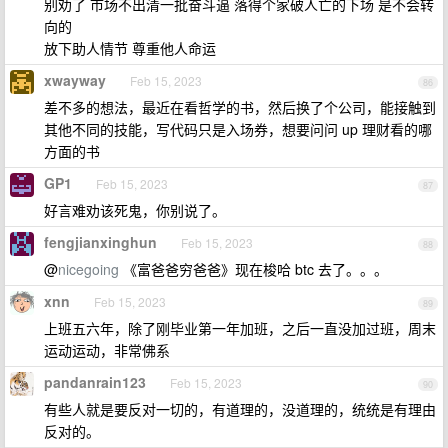
别劝了 市场不出清一批奋斗逼 落得个家破人亡的下场 是不会转
向的
放下助人情节 尊重他人命运
xwayway
Feb 15, 2023
86
差不多的想法，最近在看哲学的书，然后换了个公司，能接触到
其他不同的技能，写代码只是入场券，想要问问 up 理财看的哪
方面的书
GP1
Feb 15, 2023
87
好言难劝该死鬼，你别说了。
fengjianxinghun
Feb 15, 2023
88
@
nicegoing
《富爸爸穷爸爸》现在梭哈 btc 去了。。。
xnn
Feb 15, 2023
89
上班五六年，除了刚毕业第一年加班，之后一直没加过班，周末
运动运动，非常佛系
pandanrain123
Feb 15, 2023
90
有些人就是要反对一切的，有道理的，没道理的，统统是有理由
反对的。