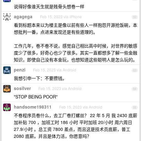
说得好像谁天生就是贱骨头想卷一样
agagega
Feb 15, 2023 via iPhone
52
看到标题本来以为楼主是像以前有些人一样抱怨开源抢饭碗，本
想批判一番，点进来发现还是有些道理的。
工作几年，卷不卷不说，感觉自己相比高中时候，对世界的敏感
度少了很多，好奇心也少了很多。其实一直都想多了解一些金融
知识，即使自己没有本金玩，也想知道这些聪明人是怎么玩的。
penzi
Feb 15, 2023 via Android
53
我想引申一下：不要攒钱。
sosilver
Feb 15, 2023 via Android
54
"STOP BEING POOR"
handsome198311
Feb 15, 2023 via Android
55
不卷程序员卷什么，去工厂卷打螺丝？ 22 年 5 月 我 2430 底薪
加补贴 700 ，加班工时 186 小时 平时加班 20/小时 周六周日
27.9/小时 。总工资 7800 差点，而且这是技术员底薪，普工
2080 底薪。并且是体力活，你愿意吗？