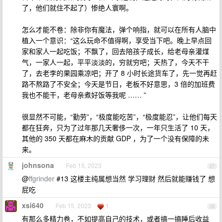
了，他们就住不起了）惨绝人寰啊。
怎么才能不卷：除非你有魔法，弹个响指，就可以在所有人脑中
植入一个意识：“这么玩命不值得啊，享受当下吧。晚上早点回
家和家人一起吃饭；不飘了，回去陪孩子成长，给老母亲灌煤
气，一家人一起，平平淡淡的，穷就穷吧；天热了，今天不干
了，去老李的果园乘凉吧；开了 8 小时长途货车了，先一觉再赶
路不熬路了不安全；今天是节日，老板不好意思，3 倍的加班费
我也不能干，老母亲煮好饭等我呢 …… ”
很显然不可能，“勤劳”，“极度能吃苦”，“极度能忍”，让他们每天
都在狂奔，只为了过年那几天奢侈一次，一年只生活了 10 天，
其他的 350 天都在麻木的贡献 GDP ，为了一个没有保障的未
来。
johnsona
Feb 15, 2023
27
@
ffgrinder
#13 这楼主纯属想当然 学习理财 然后就能赚钱了 想
屁吃
xsi640
Feb 15, 2023
1
28
有那么多精力卷，不如提高自己的技术，或者搞一搞睡后收益