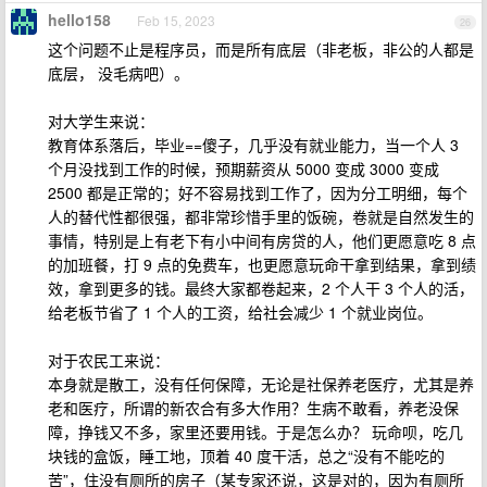
hello158
Feb 15, 2023
26
这个问题不止是程序员，而是所有底层（非老板，非公的人都是
底层， 没毛病吧）。
对大学生来说：
教育体系落后，毕业==傻子，几乎没有就业能力，当一个人 3
个月没找到工作的时候，预期薪资从 5000 变成 3000 变成
2500 都是正常的；好不容易找到工作了，因为分工明细，每个
人的替代性都很强，都非常珍惜手里的饭碗，卷就是自然发生的
事情，特别是上有老下有小中间有房贷的人，他们更愿意吃 8 点
的加班餐，打 9 点的免费车，也更愿意玩命干拿到结果，拿到绩
效，拿到更多的钱。最终大家都卷起来，2 个人干 3 个人的活，
给老板节省了 1 个人的工资，给社会减少 1 个就业岗位。
对于农民工来说：
本身就是散工，没有任何保障，无论是社保养老医疗，尤其是养
老和医疗，所谓的新农合有多大作用？生病不敢看，养老没保
障，挣钱又不多，家里还要用钱。于是怎么办？ 玩命呗，吃几
块钱的盒饭，睡工地，顶着 40 度干活，总之“没有不能吃的
苦”，住没有厕所的房子（某专家还说，这是对的，因为有厕所