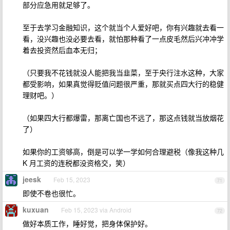
部分应急用就足够了。
至于去学习金融知识，这个就当个人爱好吧，你有兴趣就去看一
看，没兴趣也没必要去看，就怕那种看了一点皮毛然后兴冲冲学
着去投资然后血本无归；
（只要我不花钱就没人能把我当韭菜，至于央行注水这种，大家
都受影响，如果真觉得贬值问题很严重，那就买点四大行的稳健
理财吧。）
（如果四大行都爆雷，那离亡国也不远了，那这点钱就当放烟花
了）
如果你的工资够高，倒是可以学一学如何合理避税（像我这种几
K 月工资的连税都没资格交，笑）
jeesk
Feb 15, 2023
71
即使不卷也很忙。
kuxuan
Feb 15, 2023 via Android
72
做好本质工作，睡好觉，把身体保护好。