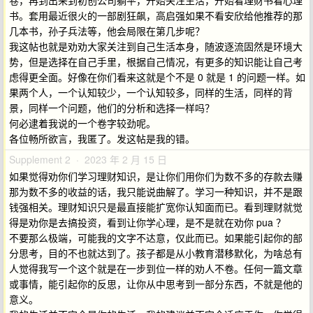
卷，再到出来到初创公司躺平，开始关注生活，开始看理财书看心理
书。套用最近很火的一部剧狂飙，高启强如果不看安欣给他推荐的那
几本书，孙子兵法等，他会局限在第几步呢？
我这帖也就是劝劝大家关注到自己生活本身，随波逐流固然是环境大
势，但是选择在自己手里，根据自己情况，有更多的知识能让自己考
虑得更全面。好像在你们看来这就是个不是 0 就是 1 的问题一样。如
果两个人，一个认知较少，一个认知较多，同样的生活，同样的背
景，同样一个问题，他们的分析和选择一样吗？
何必逮着我说的一个卷字较劲呢。
各位畅所欲言，我匿了。发这帖是我的错。
Supplement 2 · 2023 年 2 月 15 日
如果觉得劝你们学习理财知识，是让你们用你们为数不多的存款去赚
那为数不多的收益的话，我只能说曲解了。学习一种知识，并不是跟
钱强相关。理财知识只是最直接能扩宽你认知面而已。看到理财就觉
得是劝你是去搞投资，看到让你学心理，是不是就在劝你 pua ？
不要那么极端，可能我的文字不达意，仅此而已。如果能引起你的部
分思考，目的不也就达到了。孩子都是从小教育潜移默化，为啥总有
人觉得我写一个这个就是在一步到位一样的劝人不卷。任何一篇文章
或事情，能引起你的反思，让你从中思考到一部分东西，不就是他的
意义。