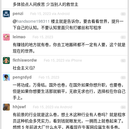
多体验点人间疾苦 少当别人的救世主
penzi
Feb 15, 2023 via Android
60
@
handsome198311
楼主就是告诉你，要去看看世界，提升一
下自己的认知。不要认知里面只有打螺丝和写程序
leimao
Feb 15, 2023
61
有赚钱的地方就有卷，你去工地搬砖都不一定有人要，这个就是
现在的世界。
fkthiswordw
Feb 15, 2023 via iPhone
62
社会主义🤔？
pengtdyd
Feb 15, 2023
63
一将功成，万骨枯。国外也卷，在国外如果你想升职，也要卷，
但是如果你想要生活那就躺平，无欲无求也行，选择权在你自己
手上。
hhjswf
Feb 15, 2023 via Android
64
有前景的行业就是这么卷，想土木这种行业有人卷吗？就是程序
员这种机会多凭实力，看到钱就眼发光，一拥而上就卷起来了。
想想 5 年前进大厂什么水平，再看现在牛客网应届生有多卷。