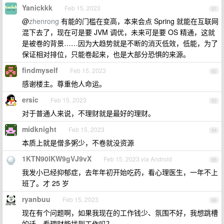
Yanickkk
Feb 15, 2023
91
@
zhenrong
有能的门槛在变高，本来会点 Spring 就能在互联网
混下去了，现在可是要 JVM 调优，未来可是要 OS 精通，这就
是被卷的背景……因为大趋势就是不断的消灭低效，低能，为了
保证相对排位，只能卷起来，也是大部分恐惧的来源。
findmyself
Feb 15, 2023
92
感谢楼主。尊重他人命运。
ersic
Feb 15, 2023
93
对于普通人来说，不理财就是最好的理财。
midknight
Feb 15, 2023
94
本质上就是僧多粥少，不卷就没资源
1KTN90lKW9gVJ9vX
Feb 15, 2023 via Android
95
我发小已经抑郁症，去年年初开始吃药，看心理医生，一年不上
班了。才 25 岁
ryanbuu
Feb 15, 2023
96
现在有个问题啊，如果我现在的工作钱少、氛围不好，我想跳槽
的话，看理财能找到工作吗？