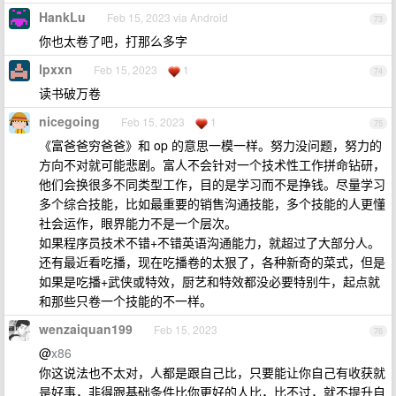
HankLu
Feb 15, 2023 via Android
73
你也太卷了吧，打那么多字
lpxxn
Feb 15, 2023
1
74
读书破万卷
nicegoing
Feb 15, 2023
1
75
《富爸爸穷爸爸》和 op 的意思一模一样。努力没问题，努力的
方向不对就可能悲剧。富人不会针对一个技术性工作拼命钻研，
他们会换很多不同类型工作，目的是学习而不是挣钱。尽量学习
多个综合技能，比如最重要的销售沟通技能，多个技能的人更懂
社会运作，眼界能力不是一个层次。
如果程序员技术不错+不错英语沟通能力，就超过了大部分人。
还有最近看吃播，现在吃播卷的太狠了，各种新奇的菜式，但是
如果是吃播+武侠或特效，厨艺和特效都没必要特别牛，起点就
和那些只卷一个技能的不一样。
wenzaiquan199
Feb 15, 2023
76
@
x86
你这说法也不太对，人都是跟自己比，只要能让你自己有收获就
是好事，非得跟基础条件比你更好的人比，比不过，就不提升自