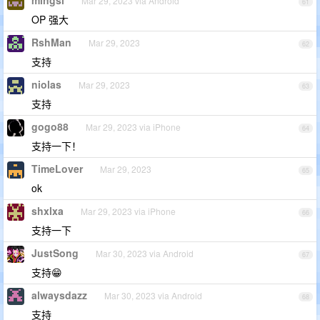
mingsi
Mar 29, 2023 via Android
61
OP 强大
RshMan
Mar 29, 2023
62
支持
niolas
Mar 29, 2023
63
支持
gogo88
Mar 29, 2023 via iPhone
64
支持一下！
TimeLover
Mar 29, 2023
65
ok
shxlxa
Mar 29, 2023 via iPhone
66
支持一下
JustSong
Mar 30, 2023 via Android
67
支持😁
alwaysdazz
Mar 30, 2023 via Android
68
支持