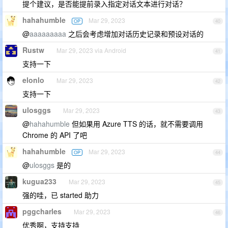
提个建议，是否能提前录入指定对话文本进行对话？
hahahumble
Mar 29, 2023
OP
40
@
aaaaaaaaa
之后会考虑增加对话历史记录和预设对话的
Rustw
Mar 29, 2023 via Android
41
支持一下
elonlo
Mar 29, 2023
42
支持一下
ulosggs
Mar 29, 2023
43
@
hahahumble
但如果用 Azure TTS 的话，就不需要调用
Chrome 的 API 了吧
hahahumble
Mar 29, 2023
OP
44
@
ulosggs
是的
kugua233
Mar 29, 2023
45
强的哇，已 started 助力
pggcharles
Mar 29, 2023
46
优秀啊，支持支持