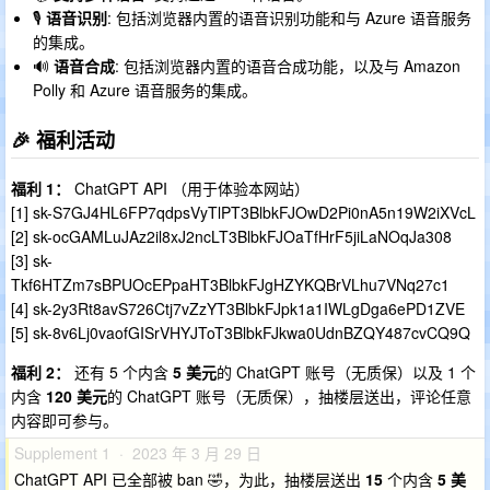
🎙
语音识别
: 包括浏览器内置的语音识别功能和与 Azure 语音服务
的集成。
🔊
语音合成
: 包括浏览器内置的语音合成功能，以及与 Amazon
Polly 和 Azure 语音服务的集成。
🎉 福利活动
福利 1：
ChatGPT API （用于体验本网站）
[1] 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
[2] 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
[3] sk-
Tkf6HTZm7sBPUOcEPpaHT3BlbkFJgHZYKQBrVLhu7VNq27c1
[4] 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
[5] 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
福利 2：
还有 5 个内含
5 美元
的 ChatGPT 账号（无质保）以及 1 个
内含
120 美元
的 ChatGPT 账号（无质保），抽楼层送出，评论任意
内容即可参与。
Supplement 1 · 2023 年 3 月 29 日
ChatGPT API 已全部被 ban 🤣，为此，抽楼层送出
15
个内含
5 美