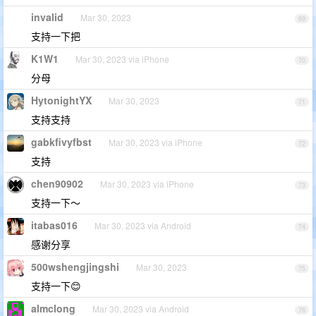
invalid
Mar 30, 2023
69
支持一下把
K1W1
Mar 30, 2023 via iPhone
70
分母
HytonightYX
Mar 30, 2023
71
支持支持
gabkfivyfbst
Mar 30, 2023 via iPhone
72
支持
chen90902
Mar 30, 2023 via iPhone
73
支持一下～
itabas016
Mar 30, 2023 via Android
74
感谢分享
500wshengjingshi
Mar 30, 2023
75
支持一下😊
almclong
Mar 30, 2023 via Android
76