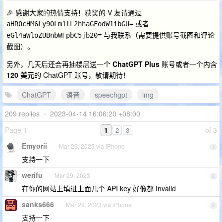
🎉 感谢大家的热情支持！获奖的 V 友请通过
或者
aHR0cHM6Ly90Lm1lL2hhaGFodW1ibGU=
与我联系（需要提供账号截图和评论
eGl4aWloZUBnbWFpbC5jb20=
截图）。
另外，几天后还会再抽楼层送一个
ChatGPT Plus
账号或者一个内含
120 美元
的 ChatGPT 账号，敬请期待！
ChatGPT
语音
speechgpt
img
209 replies
•
2023-04-14 16:06:20 +08:00
Page 1
1
of 3
2
3
Emyorii
Mar 29, 2023 via iPhone
1
支持一下
werifu
Mar 29, 2023
2
在你的网站上填进上面几个 API key 好像都 Invalid
sanks666
Mar 29, 2023 via iPhone
3
支持一下