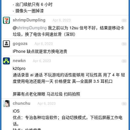
- 出门续航只有 6 小时
- 摄像头一圈掉漆
shrimpDumpling
Apr 6, 2023
53
@
shrimpDumpling
我之前以为 12su 信号不好，结果是移动卡
垃圾，换了电信卡网速丝滑（深圳）
gogozs
Apr 6, 2023
54
iPhone 缺点就是官方换电池贵
newkn
Apr 6, 2023
55
k20pro
通话录音 ai 通话 不玩游戏的话性能够用 可玩性高 用了 4 年 轻
度使用电池还能用一天 价格便宜 真—全面屏 3.5 耳机口
屏幕有点老化辣眼 马达垃圾 扫码拍照
chunchu
Apr 6, 2023
56
iOS
优点：专治各种垃圾软件；自动切换模式，下班后屏蔽工作电
话。