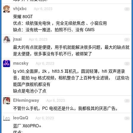
vhjxbc
Apr 6, 2023
20
荣耀 80GT
优点：续航强充电快 ，完全无续航焦虑 、小窗应用
缺点：没有统一推送、拍照不行、没有 GMS
jtsai
Apr 6, 2023
21
最大的有点就是便捷，用手机就能解决很多问题，最大的缺点就
是太便捷，很多事没有手机不行，被绑架了
mscsky
Apr 6, 2023
22
lg v30,全面屏，2k ，hifi3.5 耳机孔，圆润轻薄，hifi 双声道录
音，能拍 log 格式视频，相机整合了上百种专业滤镜，（这些功
能国产旗舰机都没有
缺点是电池小了点
EHemingway
Apr 6, 2023
23
不管什么手机，PC 电视还是什么，我都极其的厌恶广告。
leoQaQ
Apr 6, 2023
24
蓝厂 X60PRO+
优点: