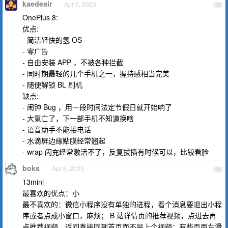
kaedeair
Apr 6, 2023
33
OnePlus 8:
优点:
- 简洁轻快的氢 OS
- 零广告
- 自由安装 APP ，不被各种拦截
- 同时期最轻的几个手机之一，握持感相当完美
- 随便解锁 BL 刷机
缺点:
- 闹钟 Bug ，用一段时间法定节假日就开始响了
- 大氢亡了，下一部手机不知道换啥
- 语音助手不能接电话
- 水滴屏边缘贴膜经常翘起
- wrap 闪充经常激活不了，反复拔插有时候可以，比较看脸
boks
Apr 6, 2023
34
13mini
最喜欢的优点：小
最不喜欢的：微信小程序没有单独的进程，看个消息要退出小程
序或者点成小窗口，麻烦； B 站详情页的推荐视频，点进去再
点推荐视频，返回直接回到首页而不是上个视频；有些页面左滑