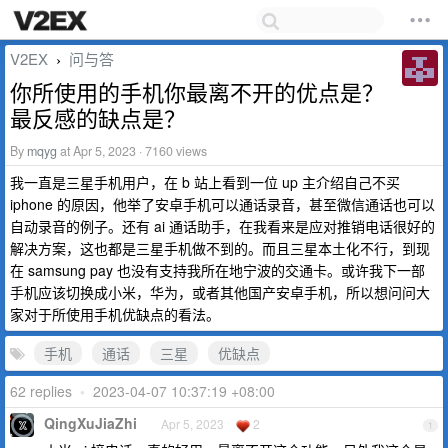
V2EX
问与答
›
你所使用的手机你最离不开的优点是？
最反感的缺点是？
By
mqyg
at Apr 5, 2023 · 7160 views
我一直是三星手机用户，在 b 站上看到一位 up 主介绍自己不买
iphone 的原因，他举了安卓手机可以通话录音，甚至微信通话也可以
自动录音的例子。还有 ai 通话助手，在我看来是应对推销电话很好的
解决方案，这也都是三星手机做不到的。而且三星本土化不行，到现
在 samsung pay 也没有支持我所在地宁波的交通卡。或许我下一部
手机应该切换成小米，华为，或者其他国产安卓手机，所以想问问大
家对于所使用手机优缺点的看法。
手机
通话
三星
优缺点
62 replies
•
2023-04-07 10:37:19 +08:00
QingXuJiaZhi
Apr 5, 2023
2
1