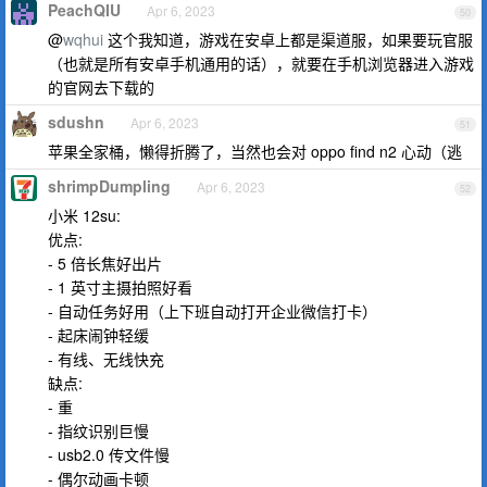
PeachQIU
Apr 6, 2023
50
@
wqhui
这个我知道，游戏在安卓上都是渠道服，如果要玩官服
（也就是所有安卓手机通用的话），就要在手机浏览器进入游戏
的官网去下载的
sdushn
Apr 6, 2023
51
苹果全家桶，懒得折腾了，当然也会对 oppo find n2 心动（逃
shrimpDumpling
Apr 6, 2023
52
小米 12su:
优点:
- 5 倍长焦好出片
- 1 英寸主摄拍照好看
- 自动任务好用（上下班自动打开企业微信打卡）
- 起床闹钟轻缓
- 有线、无线快充
缺点:
- 重
- 指纹识别巨慢
- usb2.0 传文件慢
- 偶尔动画卡顿