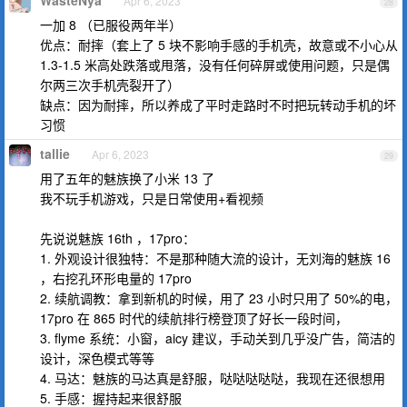
WasteNya
Apr 6, 2023
28
一加 8 （已服役两年半）
优点：耐摔（套上了 5 块不影响手感的手机壳，故意或不小心从
1.3-1.5 米高处跌落或甩落，没有任何碎屏或使用问题，只是偶
尔两三次手机壳裂开了）
缺点：因为耐摔，所以养成了平时走路时不时把玩转动手机的坏
习惯
tallie
Apr 6, 2023
29
用了五年的魅族换了小米 13 了
我不玩手机游戏，只是日常使用+看视频
先说说魅族 16th ，17pro：
1. 外观设计很独特：不是那种随大流的设计，无刘海的魅族 16
，右挖孔环形电量的 17pro
2. 续航调教：拿到新机的时候，用了 23 小时只用了 50%的电，
17pro 在 865 时代的续航排行榜登顶了好长一段时间，
3. flyme 系统：小窗，aicy 建议，手动关到几乎没广告，简洁的
设计，深色模式等等
4. 马达：魅族的马达真是舒服，哒哒哒哒哒，我现在还很想用
5. 手感：握持起来很舒服