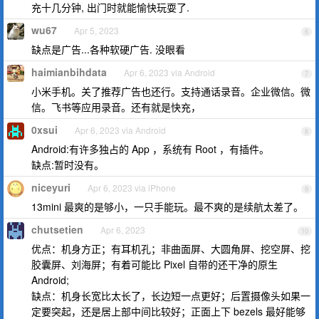
充十几分钟, 出门时就能愉快玩耍了.
wu67
Apr 5, 2023
6
缺点是广告...各种软硬广告. 没眼看
haimianbihdata
Apr 6, 2023 via Android
7
小米手机。关了推荐广告也还行。支持通话录音。企业微信。微
信。飞书等应用录音。还有就是快充，
0xsui
Apr 6, 2023 via Android
8
Android:有许多独占的 App ，系统有 Root ，有插件。
缺点:暂时没有。
niceyuri
Apr 6, 2023 via iPhone
9
13mini 最爽的是够小，一只手能玩。最不爽的是续航太差了。
chutsetien
Apr 6, 2023
10
优点：机身方正；有耳机孔；非曲面屏、大圆角屏、挖空屏、挖
胶囊屏、刘海屏；有着可能比 Pixel 自带的还干净的原生
Android;
缺点：机身长宽比太长了，长边短一点更好；后置摄像头如果一
定要突起，还是居上部中间比较好；正面上下 bezels 最好能够