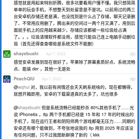
感觉就是用起来特别折腾，很多坑要看用户懂不懂。我只想简简
单单的玩会手机，不想整天到处留意是不是坑。以前用过的两三
台安卓机存储还老是满，也没找到是什么占了存储，聊天记录删
了、不常用应用删了，腾出来的空间过一两个月又满了，用到后
面就手机上的应用越来越少，存储应该都被一些垃圾给占满
了。。。垃圾清理软件都没用，感觉只能自己连上电脑手动删垃
圾（首先还得查查哪些是系统文件不能删）
shayebushi
Apr 7, 2023
61
感觉安卓发展到现在很好了，苹果除了屏幕素质好点、系统流畅
点、能装 der ，其他一无是处
PeachQIU
Apr 7, 2023
62
@
wqhui
对，我以前有闲情还会天天刷系统啥的，现在都懒得，
就想开箱即用，安卓的下载渠道真的太多了，坑也很多
@
shayebushi
但是系统流畅已经能秒杀 80%其他手机了……光
说 iPhone6s ，8p 两个手机都已经是 15 年和 17 年的时候出的
手机了，现在运行王者和阴阳师两个游戏都毫无压力……同期的
安卓还有哪个能做到，不夸张地说我的 8p 用到 2025 年应该没
有任何问题，只不过我图新鲜换了新的（ kkk