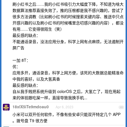
刷小红书之后……我的小红书吸引力大幅度下降，不知道为啥大
数据算法推荐直接失效了，推的压根都是我不感兴趣的，尝试了
很多方法调教（比如刷小红书的时候搜索关键内容、推送中只点
开感兴趣的以及刷小红书的时候嘴里念叨感兴趣的内容），都没
有用……它变得很陌生（笑）
最反感的缺点：
不能通话录音，没法应用分身，科学上网有点麻烦，无法遏制开
屏广告
一加 8T：
优：
应用多开，通话录音，科学上网方便，该死的大数据总能精准命
中我的喜好，以及大氢真香
最反感的缺点：
自从我手贱把系统升级到 colorOS 之后，大氢亡了，现在用起
来的体验跟吃屎一样，直接导致我换手机...
18xlX5iTe9mdoau0
Apr 6, 2023
49
小米可以双开任何软件，不像有些安卓只能双开特定几个 APP
。拨号盘 T9 很方便