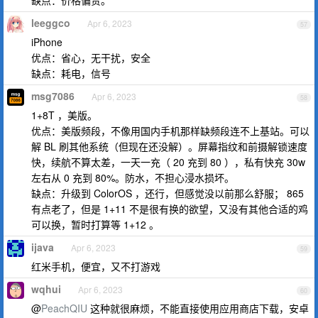
缺点：价格偏贵。
leeggco
Apr 6, 2023
57
iPhone
优点：省心，无干扰，安全
缺点：耗电，信号
msg7086
Apr 6, 2023
58
1+8T ，美版。
优点：美版频段，不像用国内手机那样缺频段连不上基站。可以
解 BL 刷其他系统（但现在还没解）。屏幕指纹和前摄解锁速度
快，续航不算太差，一天一充（ 20 充到 80 ），私有快充 30w
左右从 0 充到 80%。防水，不担心浸水损坏。
缺点：升级到 ColorOS ，还行，但感觉没以前那么舒服； 865
有点老了，但是 1+11 不是很有换的欲望，又没有其他合适的鸡
可以换，暂时打算等 1+12 。
ijava
Apr 6, 2023
59
红米手机，便宜，又不打游戏
wqhui
Apr 6, 2023
60
@
PeachQIU
这种就很麻烦，不能直接使用应用商店下载，安卓