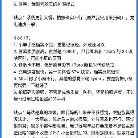
6. 屏幕：我很喜欢它的护眼模式
缺点：系统更新太慢，拍照确实不行（虽然我只用来扫码），充
电速度一般，
小米 13：
1. 小屏手感确实不错，重量也很轻，外观还可以
2. 屏幕素质很高，虽然是 1080P ，但我看着和 13pro 的 2K 没
啥区别，可能小屏的原因
3. 续航也不错，但是感觉没有 17pro 新机时代续航顶
4. 充电速度很快，第一次体验 67w 快充，确实感觉很快
5. MIUI 除了小窗不行，其他的感觉不输 flyme ，要是能把小窗
再增强一下就好了
6. 拍照确实很强，不管是成像质量，防抖，还是拍照速度，不过
我也没用过啥拍照好的手机
缺点：马达是真的垃圾，跟我妈的红米差不多感觉，跟魅族真得
没法比，一大痛点，我对马达需求很高；外放音质也不行，感觉
很刺耳；很多小部件都收费，我记得哪年发布会来着不是说主题
壁纸啥的都不收费了吗？小窗挺鸡肋的，能用是能用，就是呼出