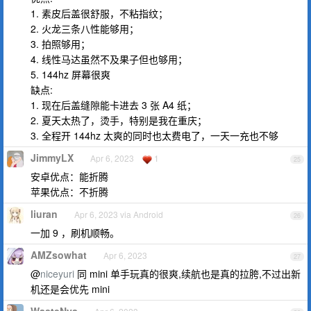
1. 素皮后盖很舒服，不粘指纹；
2. 火龙三条八性能够用；
3. 拍照够用；
4. 线性马达虽然不及果子但也够用；
5. 144hz 屏幕很爽
缺点:
1. 现在后盖缝隙能卡进去 3 张 A4 纸；
2. 夏天太热了，烫手，特别是我在重庆；
3. 全程开 144hz 太爽的同时也太费电了，一天一充也不够
JimmyLX
Apr 6, 2023
1
25
安卓优点：能折腾
苹果优点：不折腾
liuran
Apr 6, 2023 via Android
26
一加 9 ，刷机顺畅。
AMZsowhat
Apr 6, 2023
27
@
niceyuri
同 mini 单手玩真的很爽,续航也是真的拉胯,不过出新
机还是会优先 mini