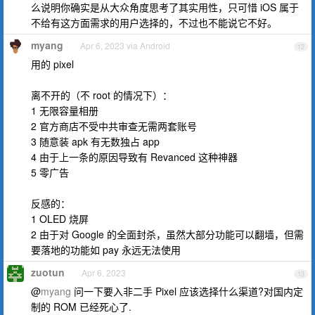
么说明你确实是从大众角度思考了其实用性，只可惜 iOS 属于
不给有这方面需求的用户选择的，不过也不能说它不好。
myang
Apr 6, 2023 via Android
12
用的 pixel
离不开的（不 root 的情况下）：
1 无限容量相册
2 官方商店不受中共审查无需两套账号
3 随意装 apk 有无数独占 app
4 由于上一条的原因导致有 Revanced 这种神器
5 零广告
反感的：
1 OLED 烧屏
2 由于对 Google 的全面封杀，虽然大部分功能可以翻墙，但需
要落地的功能如 pay 永远无法使用
zuotun
Apr 6, 2023
13
@
myang
问一下要入非二手 Pixel 应该选择什么渠道?对国内定
制的 ROM 已经死心了.