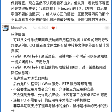
做到等宽，现在虽然不认真看看不出来，但认真一看发现不等宽
还是觉得很难受；我喜欢有上下 bezels 的手机（左右可以尽量
窄但不要搞曲面屏），给人以方正的感觉；正面荧幕四周的那个
不认真看看不出来的微小圆角也最好去掉，还原彻底的方正感。
MossFox
Apr 6, 2023
1
11
软件层面，
- 可以从文件系统里面直接访问应用程序数据（ iOS 的限制导致
想要从例如 QQ 或者百度网盘的存储中转移文件到外部存储非常
费事）
- (定制 ROM 特有) 通话录音、闹钟响的一小时前可以在通知栏
一键关闭闹钟、应用分身
- (定制 ROM 特有) 很细致的权限控制 (联网、对于某些权限返
回假信息等)
- 允许第三方浏览器内核
- 后台允许进程常驻 (Web 服务、FTP 服务等都有用)
- 不会要求应用开发者交年费，允许第三方应用的安装
- 不会强制升级、允许刷机降级、社区有第三方安卓 ROM 可用
- 连接 PC 不需要专门的应用程序才能访问手机数据
- 非常早期就支持了键盘与鼠标的操作，鼠标是标准的光标的形
式