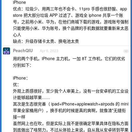
iPhone
优点：垃圾少、用两三年也不会卡、11pro 手感也很舒服、app
store 把大部分垃圾 APP 过滤了、游戏全 iphone 共享一个账
号，之前用小米、华为，在他们商城下载的游戏，游戏账号强制
只能使用小米、华为账号，换个品牌的手机数据就要重新来太恶
心人
缺点：升级存储卡太贵、换电池太贵
PeachQIU
Apr 6, 2023
48
用的两个手机，iPhone 主力机，一加 8T 工作机，它们的优劣
分别如下：
iPhone：
优：
外观上质感很好，至少我个人审美上，没有一台安卓机的工业设
计能够超越苹果……
其次是生态很完善（ ipad+iPhone+applewatch+airpods 的 mini
苹果全家桶用户），换手机的时候是真的爽啊，就像渣*无缝衔
接一样
虽然网上也在吹，但是实际上我不是很确定苹果具体在隐私方面
到底做出了啥努力，不过从体验上来说，自从我从安卓转到苹果