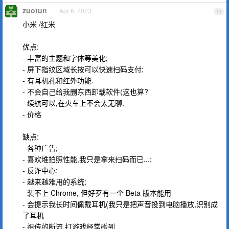
zuotun
Apr 6, 2023
14
小米 /红米
优点:
- 丰富的主题和字体等美化;
- 屏下指纹区域长按可以快速扫码支付;
- 有耳机孔和红外功能.
- 不会自己给我删东西卸载软件(这也算?
- 续航可以,在火车上不会太无聊.
- 价格
缺点:
- 各种广告;
- 喜欢堆拍照性能,我只是拿来扫码而已...;
- 反诈中心;
- 越来越难用的系统;
- 装不上 Chrome, 但好歹有一个 Beta 版本能用
- 会提示我长时间佩戴耳机(我只是把声音投到电脑播放,识别成
了耳机
- 祖传的断流,打游戏经常碰到