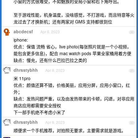
小窗的方式很难受，不如魅族的全局小窗和右下角呼出。
至于游戏性能，机身温度，没啥感觉，不打游戏，而且特意等火
龙过去了才换新机；还有两家对 GMS 支持都很到位
abcdecsf
Apr 6, 2023
30
iphone:
优点：保值 流畅 省心，live photo(每张照片就是一个小视频，
能包含更多信息)，配合 mac watch pods 苹果全家桶用着方便
缺点：慢充，还有什么巴拉巴拉之类的
dhrsstybhh
Apr 6, 2023
31
米 11pro
优点：颜值还算不错，价格美丽，应用分屏，应用小窗口，红
外；
缺点：发热问题严重，以及由发热带来的卡顿，闪退，对非应用
商店应用都需要安全授权
下一部手机绝不考虑小米了
dhrsstybhh
Apr 6, 2023
32
顺便求一个手机推荐，对拍照无要求，主要需求就是游戏。