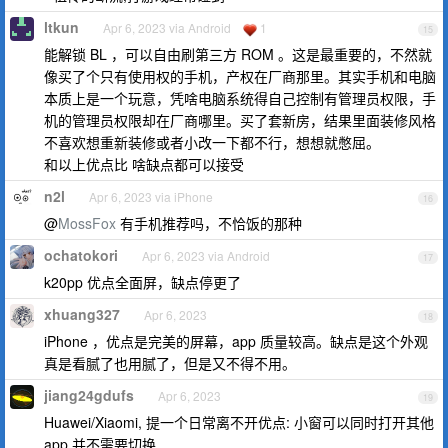
ltkun
Apr 6, 2023 via Android
1
15
能解锁 BL ，可以自由刷第三方 ROM 。这是最重要的，不然就
像买了个只有使用权的手机，产权在厂商那里。其实手机和电脑
本质上是一个玩意，凭啥电脑系统得自己控制有管理员权限，手
机的管理员权限却在厂商哪里。买了套新房，结果里面装修风格
不喜欢想重新装修或者小改一下都不行，想想就憋屈。
和以上优点比 啥缺点都可以接受
n2l
Apr 6, 2023 via iPhone
16
@
MossFox
有手机推荐吗，不恰饭的那种
ochatokori
Apr 6, 2023 via Android
17
k20pp 优点全面屏，缺点停更了
xhuang327
Apr 6, 2023
18
iPhone ，优点是完美的屏幕，app 质量较高。缺点是这个外观
真是看腻了也用腻了，但是又不得不用。
jiang24gdufs
Apr 6, 2023
19
Huawei/Xiaomi, 提一个日常离不开优点: 小窗可以同时打开其他
app 并不需要切换.