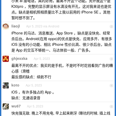
小米 ai 接电话，真的好用，最离不开这个功能。另外我这个是
K30pro ，完整的显示屏没有水滴没有开孔，这对我来说也是优
点。缺点是相机照相质量比不上我以前用的 iPhone SE 。其他
暂时想不到了。
liaojl
Apr 5, 2023 via Android
2
iPhone 的马达、消息推送、App Store ，缺点是没快充、经常
杀后台。Android(在用 oppo)的优点是快充、应用多开、有很多
iOS 没有的小功能、相比 iPhone 性价比高、很少杀后台，缺点
是 App 的交互不够统一、马达体验一般、广告多。
ghjexxka
Apr 5, 2023
3
最离不开的优点：我买的是手机，不是时不时花钱看到广告的糟
心感（滑稽
最反感的缺点：续航不行
koto
Apr 5, 2023
4
iOS ，有许多独占的 App 。
缺点：无通话录音
wu67
Apr 5, 2023
5
快充强无敌. 晚上不用充电, 早上起来刷牙 /蹲坑的时候, 插上线