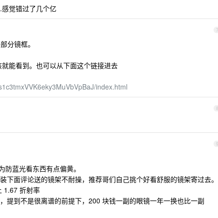
...感觉错过了几个亿
是部分镜框。
该就能看到。也可以从下面这个链接进去
89Rs1c3tmxVVK6eky3MuVbVpBaJ/index.html
因为防蓝光看东西有点偏黄。
装下面评论送的镜架不耐操，推荐哥们自己挑个好看舒服的镜架寄过去。
1.67 折射率
，提到不是很离谱的前提下，200 块钱一副的眼镜一年一换也比一副