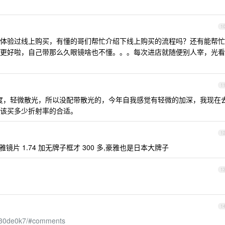
1
体验过线上购买，有懂的哥们帮忙介绍下线上购买的流程吗？还有能帮忙
更好啦，自己带那么久眼镜啥也不懂。。。每次进店就随便别人宰，光看
1
50 度，轻微散光，所以没配带散光的，今年自我感觉有轻微的加深，我现在
该买多少折射率的合适。
1
豪雅镜片 1.74 加无牌子框才 300 多,豪雅也是日本大牌子
1
1
/a30de0k7/#comments