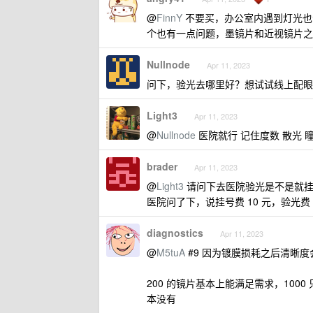
@
FinnY
不要买，办公室内遇到灯光也
个也有一点问题，墨镜片和近视镜片之
Nullnode
Apr 11, 2023
问下，验光去哪里好？想试试线上配眼
Light3
Apr 11, 2023
@
Nullnode
医院就行 记住度数 散光 
brader
Apr 11, 2023
@
Light3
请问下去医院验光是不是就挂
医院问了下，说挂号费 10 元，验光费 
diagnostics
Apr 11, 2023
@
M5tuA
#9 因为镀膜损耗之后清晰
200 的镜片基本上能满足需求，100
本没有