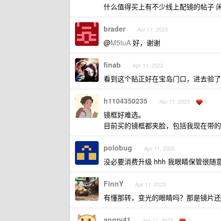
什么值得买上有不少线上配镜的帖子 
brader
Apr 11, 2023
@
M5tuA
好，谢谢
finab
Apr 11, 2023
看到这个贴正好在宝岛门口，进去验了个光
h1104350235
1
Apr 11, 2023
镜框好难选。
目前买的镜框都夹脸，包括我现在带的
polobug
Apr 11, 2023
没必要消费升级 hhh 我眼睛保管很随
FinnY
Apr 11, 2023
有懂那转，变光的眼睛吗？那是镜片还
angry41
1
Apr 11, 2023