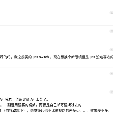
3
3
3
，我之前买的 jins switch ，现在想换个新眼镜但是 jins 没啥喜欢
3
3
 A4 膜岩。普遍评价 A4 太黄了。
 左右。一副是用镜宴的镜架，两幅是自己邮寄镜架过去的
MR （依视路旗下），感觉镜片也不比依视路的差多少。。。效果差不多。