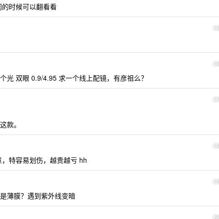
闲的时候可以翻看看
1
1
 双眼 0.9/4.95 求一个线上配镜，有彦祖么？
1
这款。
1
意，特容易划伤，越贵越亏 hh
1
是薄膜？遇到紫外线变暗
2