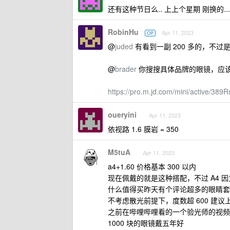
还有这种节日么.. 上上个星期 刚换的.
RobinHu
Apr 11, 2023
OP
@
juded
有看到一副 200 多的，不过
@
brader
你搜搜具体品牌的眼镜，应
https://pro.m.jd.com/mini/active/3
oueryini
Apr 11, 2023
依视路 1.6 膜岩 = 350
M5tuA
Apr 11, 2023
a4+1.60 价格基本 300 以内
现在佩戴的就是这种搭配，不过 A4 
什么值得买昨天有个评论超多的眼睛套
不考虑散光前提下，度数超 600 建议上 
之前在哔哩哔哩看的一个验光师的视频
1000 块的眼镜戴五年好