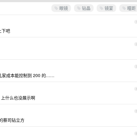
眼镜
钻晶
镜宴
瞳距
 上下吧
没几家成本能控制到 200 的……
 上什么也没展示啊
 配的蔡司钻立方