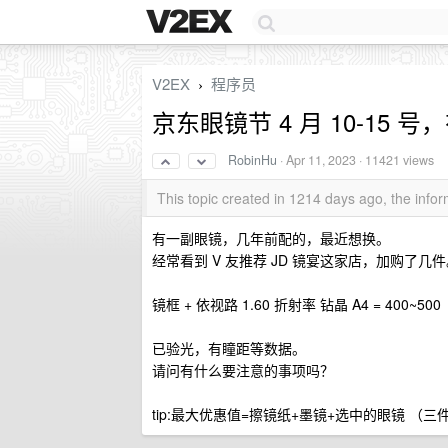
V2EX
程序员
›
京东眼镜节 4 月 10-15 
RobinHu
·
Apr 11, 2023
· 11421 views
This topic created in 1214 days ago, the inf
有一副眼镜，几年前配的，最近想换。
经常看到 V 友推荐 JD 镜宴这家店，加购了几
镜框 + 依视路 1.60 折射率 钻晶 A4 = 400~500
已验光，有瞳距等数据。
请问有什么要注意的事项吗？
tip:最大优惠值=擦镜纸+墨镜+选中的眼镜 （三