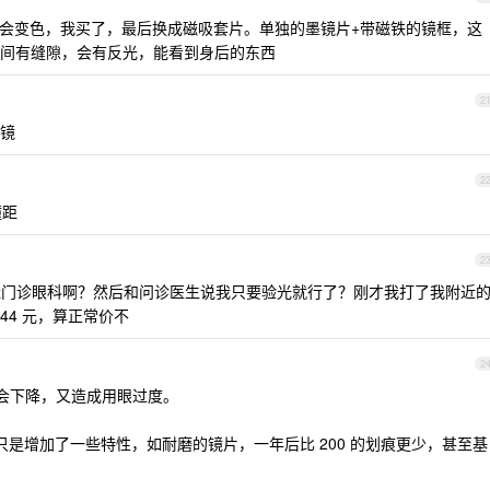
会变色，我买了，最后换成磁吸套片。单独的墨镜片+带磁铁的镜框，这
间有缝隙，会有反光，能看到身后的东西
2
镜
2
瞳距
2
门诊眼科啊？然后和问诊医生说我只要验光就行了？刚才我打了我附近
44 元，算正常价不
2
度会下降，又造成用眼过度。
0 只是增加了一些特性，如耐磨的镜片，一年后比 200 的划痕更少，甚至基