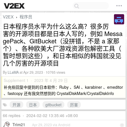
V2EX
程序员
›
日本程序员水平为什么这么高？很多厉
害的开源项目都是日本人写的，例如 Messa
gePack、GitBucket（没拼错，不是 a 家那
个）、各种欧美大厂游戏资源包解密工具（
暂时想到这些），和日本相似的韩国就没见
几个厉害的开源项目
By
LLaMA
at Apr 29, 2023 · 10765 views
Supplement 1 · 2023 年 4 月 29 日
补充些回复中提到的日本软件：Ruby 、SAI 、karabiner 、emeditor
、fastcopy 还有我突然想到的 CrystalDiskMark/CrystalDiskInfo
开源
日本
gitbucket
厉害
66 replies
•
2024-02-02 13:35:46 +08:00
Trim21
Apr 29, 2023 via Android
1