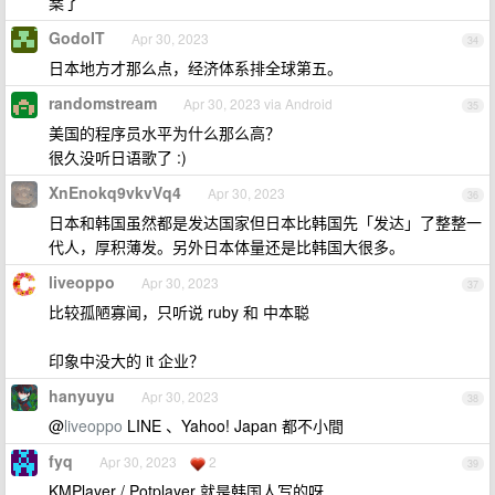
案了
GodoIT
Apr 30, 2023
34
日本地方才那么点，经济体系排全球第五。
randomstream
Apr 30, 2023 via Android
35
美国的程序员水平为什么那么高？
很久没听日语歌了 :)
XnEnokq9vkvVq4
Apr 30, 2023
36
日本和韩国虽然都是发达国家但日本比韩国先「发达」了整整一
代人，厚积薄发。另外日本体量还是比韩国大很多。
liveoppo
Apr 30, 2023
37
比较孤陋寡闻，只听说 ruby 和 中本聪
印象中没大的 it 企业？
hanyuyu
Apr 30, 2023
38
@
liveoppo
LINE 、Yahoo! Japan 都不小間
fyq
Apr 30, 2023
2
39
KMPlayer / Potplayer 就是韩国人写的呀