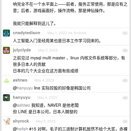
响完全不在一个水平面上——前者，服务正常使用，那是应有之
意；后者，游戏画面好，操作流畅，那是神仙操作。
我就只能解释到这儿了。
cnsdytedison
May 1, 2023 via Android
61
人工智能入门圣经周某也是日本工作学习回来的。
julyclyde
May 2, 2023
62
之前见过 mysql multi master 、linux 内核文件系统等部分，有
很多日本人的贡献
日本的几个大企业在这方面有些成绩
ashtwo
May 4, 2023
63
@
hanyuyu
line 实际控股的好像是韩国公司
hanyuyu
May 4, 2023
64
@
ashtwo
我知道，NAVER 是他老闆
但 LINE 是日本公司，日本人開發的
shyrock
May 6, 2023
65
@
hefish
#15 对啊，毛子的三进制计算机居然不给个大奖，赤裸