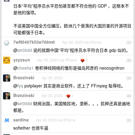
日本“平均”程序员水平恐怕甚至都不符合他的 GDP ，这根本不
是他的强项。
不说美国中国全方位碾压，欧洲几个衰落的大国厉害的开源项目
可能都强于日本。
7wN5407klUw768m0
Apr 30, 2023 via iPhone
47
@
air00dd
说的就跟中国“平均”程序员水平符合日本 gdp 似的。
yzyzsun
Apr 30, 2023 via iPhone
2
48
@
chesha1
卷积神经网络的雏形是福岛邦彦的 neocognitron
Brzezinski
Apr 30, 2023
49
@
fyq
potplayer 其实是商业软件，还上了 FFmpeg 耻辱柱。
Brzezinski
Apr 30, 2023
1
50
@
air00dd
财阀治国，美国殖民地，垄断，，，民粹还真是遍地
都是。
sardina
Apr 30, 2023 via iPhone
51
softether 也很牛逼