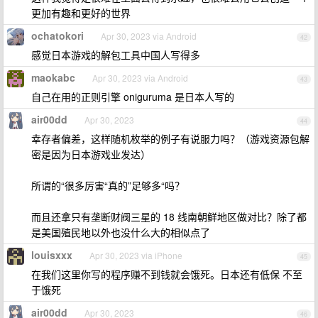
更加有趣和更好的世界
ochatokori
Apr 30, 2023 via Android
42
感觉日本游戏的解包工具中国人写得多
maokabc
Apr 30, 2023 via Android
43
自己在用的正则引擎 oniguruma 是日本人写的
air00dd
Apr 30, 2023
44
幸存者偏差，这样随机枚举的例子有说服力吗？（游戏资源包解
密是因为日本游戏业发达）
所谓的“很多厉害“真的”足够多“吗？
而且还拿只有垄断财阀三星的 18 线南朝鲜地区做对比？除了都
是美国殖民地以外也没什么大的相似点了
louisxxx
Apr 30, 2023 via iPhone
45
在我们这里你写的程序赚不到钱就会饿死。日本还有低保 不至
于饿死
air00dd
Apr 30, 2023
46