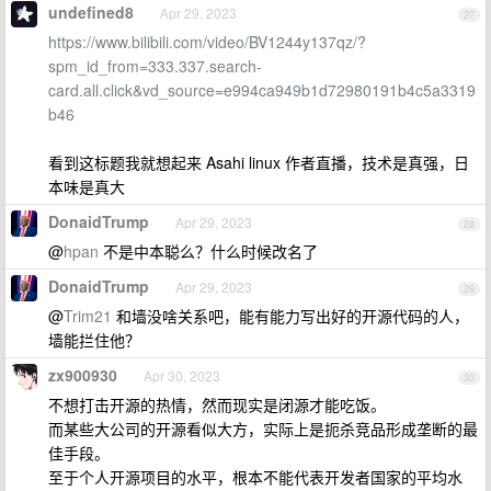
undefined8
Apr 29, 2023
27
https://www.bilibili.com/video/BV1244y137qz/?
spm_id_from=333.337.search-
card.all.click&vd_source=e994ca949b1d72980191b4c5a3319
b46
看到这标题我就想起来 Asahi linux 作者直播，技术是真强，日
本味是真大
DonaidTrump
Apr 29, 2023
28
@
hpan
不是中本聪么？什么时候改名了
DonaidTrump
Apr 29, 2023
29
@
Trim21
和墙没啥关系吧，能有能力写出好的开源代码的人，
墙能拦住他？
zx900930
Apr 30, 2023
30
不想打击开源的热情，然而现实是闭源才能吃饭。
而某些大公司的开源看似大方，实际上是扼杀竞品形成垄断的最
佳手段。
至于个人开源项目的水平，根本不能代表开发者国家的平均水