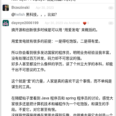
Brzezinski
Apr 30, 2023
40
@
hefish
黑科技，，，比如？
dayeye2006199
Apr 30, 2023 via Android
9
41
搞开源和创新很多时候是可以用 “用爱发电” 来概括的。
用爱发电就有很多的前提：一是得吃饱饭，二是得有爱。
所以你会看到很多发达国家的程序员，明明业务经验没我丰富，
没有处理过百万并发，码力却不可思议的强。
好多人甚至都没什么像样的学历，读了个州立大学的本科，却能
干出不可思议的工作。
这个就是“爱”的力量，人家是真的喜欢干这个事情，而不单纯是
谋生的工具。
在隔壁帖子里看到 Java 程序员和 spring 程序员的讨论，感觉大
家很多还是把计算机技术和编程作为一个吃饱饭，和谋生的手
段。不爱它，对它甚至有恨。
这样我觉得是很难在里面去得到乐趣，也很难去用它去创造一个