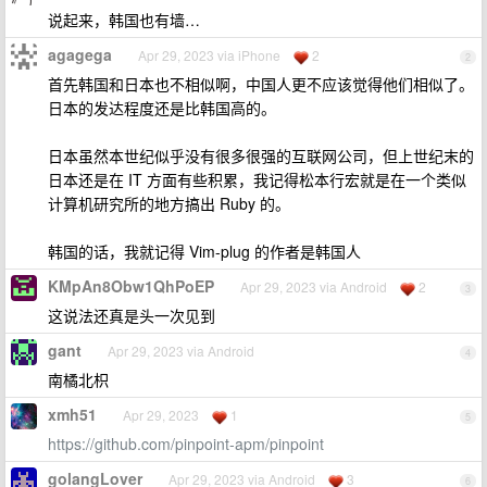
说起来，韩国也有墙…
agagega
Apr 29, 2023 via iPhone
2
2
首先韩国和日本也不相似啊，中国人更不应该觉得他们相似了。
日本的发达程度还是比韩国高的。
日本虽然本世纪似乎没有很多很强的互联网公司，但上世纪末的
日本还是在 IT 方面有些积累，我记得松本行宏就是在一个类似
计算机研究所的地方搞出 Ruby 的。
韩国的话，我就记得 Vim-plug 的作者是韩国人
KMpAn8Obw1QhPoEP
Apr 29, 2023 via Android
2
3
这说法还真是头一次见到
gant
Apr 29, 2023 via Android
4
南橘北枳
xmh51
Apr 29, 2023
1
5
https://github.com/pinpoint-apm/pinpoint
golangLover
Apr 29, 2023 via Android
3
6