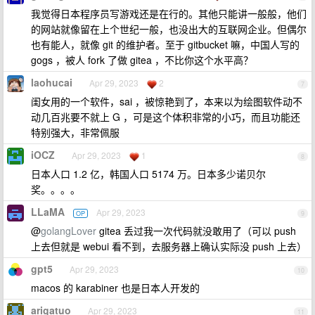
我觉得日本程序员写游戏还是在行的。其他只能讲一般般，他们
的网站就像留在上个世纪一般，也没出大的互联网企业。但偶尔
也有能人，就像 git 的维护者。至于 gitbucket 嘛，中国人写的
gogs ，被人 fork 了做 gitea ，不比你这个水平高？
laohucai
Apr 29, 2023
2
7
闺女用的一个软件，sai ，被惊艳到了，本来以为绘图软件动不
动几百兆要不就上 G ，可是这个体积非常的小巧，而且功能还
特别强大，非常佩服
iOCZ
Apr 29, 2023
1
8
日本人口 1.2 亿，韩国人口 5174 万。日本多少诺贝尔
奖。。。。
LLaMA
Apr 29, 2023
OP
9
@
golangLover
gitea 丢过我一次代码就没敢用了（可以 push
上去但就是 webui 看不到，去服务器上确认实际没 push 上去）
gpt5
Apr 29, 2023
10
macos 的 karabiner 也是日本人开发的
arigatuo
Apr 29, 2023
11