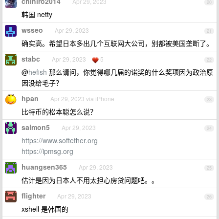
chihiro2014
Apr 29, 2023
20
韩国 netty
wsseo
Apr 29, 2023
21
确实高。希望日本多出几个互联网大公司，别都被美国垄断了。
stabc
Apr 29, 2023
5
22
@
hefish
那么请问，你觉得哪几届的诺奖的什么奖项因为政治原
因没给毛子？
hpan
Apr 29, 2023 via iPhone
23
比特币的松本聪怎么说？
salmon5
Apr 29, 2023
24
https://www.softether.org
https://ipmsg.org
huangsen365
Apr 29, 2023
25
估计是因为日本人不用太担心房贷问题吧。。
flighter
Apr 29, 2023
26
xshell 是韩国的