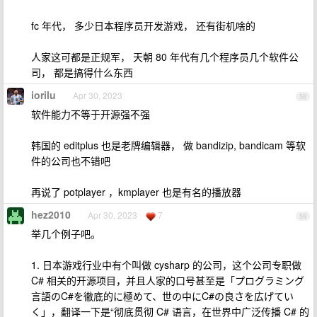
fc 年代， 多少日本程序员开发游戏， 还有街机啥的
人家这可都是正规军， 天朝 80 年代有几个程序员几个软件公
司， 都是搞得什么东西
iorilu
Apr 30, 2023
58
软件能力不等于开源强不强
韩国的 editplus 也是老牌编辑器， 做 bandizip, bandicam 等软
件的公司也不错吧
再说了 potplayer ，kmplayer 也是有名的播放器
hez2010
Apr 30, 2023
7
59
举几个例子吧。
1. 日本游戏行业中有个叫做 cysharp 的公司，这个公司专职做
C# 相关的开源项目，并且人家的口号甚至是「プログラミング
言語のC#を徹底的に極めて、世の中にC#の良さを広げてい
く」，翻译一下是“彻底贯彻 C# 语言，在世界中广泛传播 C# 的