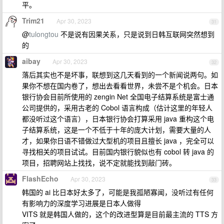
平。
Trim21
Apr 30, 2023
31
@
tulongtou
不是说有因果关系，只是说到日韩互联网突然想到
的
aibay
Apr 30, 2023
32
落后其实也不是坏事，联想到这几天看到的一个新闻说两句。如
果你不想在国内卷了，想出去看看世界，未尝不是个机会。日本
银行协会目前所使用的 zengin Net 全国电子结算系统是富士通
公司提供的，采用古老的 Cobol 语言构成（估计这里的年轻人
都没听过这个语言），日本银行协会打算采用 java 重构这个电
子结算系统，这是一个不低于十年的庞大计划，需要大量的人
才，如果你日语不错做过大型机的项目且擅长 java ，完全可以
寻找相关的项目试试。目前国内银行貌似也有 cobol 转 java 的
项目，招聘网站上找找，说不定就能找到敲门砖。
FlashEcho
Apr 30, 2023
33
韩国的 ai 比日本好太多了，可能是我孤陋寡闻，没听过有任何
有影响力的深度学习进展是日本人做得
VITS 就是韩国人做的，这个的改进型算是目前最主流的 TTS 方