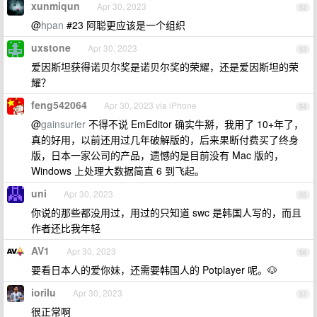
xunmiqun
Apr 30, 2023
52
@
hpan
#23 阿聪更应该是一个组织
uxstone
Apr 30, 2023
53
爱因斯坦获得诺贝尔奖是诺贝尔奖的荣耀，还是爱因斯坦的荣
耀？
feng542064
Apr 30, 2023 via iPhone
54
@
gainsurier
不得不说 EmEditor 确实牛掰，我用了 10+年了，
真的好用，以前还用过几年破解版的，后来果断付费买了终身
版，日本一家公司的产品，遗憾的是目前没有 Mac 版的，
Windows 上处理大数据简直 6 到飞起。
uni
Apr 30, 2023
55
你说的那些都没用过，用过的只知道 swc 是韩国人写的，而且
作者还比我年轻
AV1
Apr 30, 2023
56
要看日本人的爱你妹，还需要韩国人的 Potplayer 呢。🐶
iorilu
Apr 30, 2023
57
很正常啊