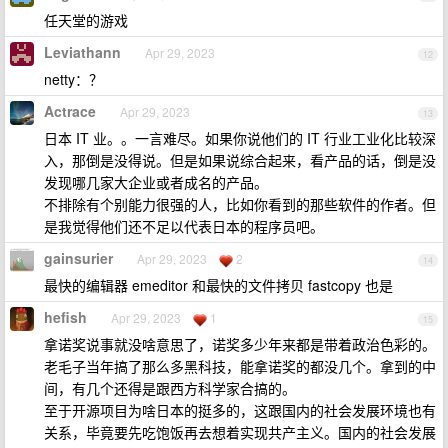
任天堂的游戏
Leviathann
Apr 29, 2023
12
netty：？
Actrace
Apr 29, 2023
13
日本 IT 业。。一言难尽。如果你说他们的 IT 行业工业化比较深
入，那倒是没得说。但是如果说综合起来，看产品的话，倒是没
发现哪几家大企业或者成名的产品。
不排除有个别能力很强的人，比如你看到的那些软件的作者。但
是我觉得他们还不足以代表日本的程序员吧。
gainsurier
Apr 29, 2023
2
14
最快的编辑器 emeditor 和最快的文件拷贝 fastcopy 也是
hefish
Apr 29, 2023
1
15
拿诺奖说事就没啥意思了，诺奖多少年来都是带着政治色彩的。
老毛子当年搞了那么多黑科技，能拿诺奖的都没几个。拿到的中
间，有几个还得是跟西方科学家合搞的。
至于开源项目为啥日本的挺多的，这跟国内的社会发展环境也有
关系，毕竟要先吃饱饭再去想着实现共产主义。国内的社会发展