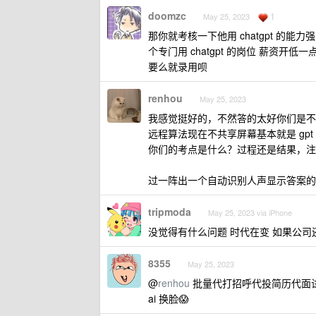
doomzc
1
May 25, 2023
那你就考核一下他用 chatgpt 的能力
个专门用 chatgpt 的岗位 薪资开低一
要么就录用呗
renhou
May 25, 2023
我感觉挺好的，不然答的太好你们是不
远程算法现在不共享屏幕基本就是 gpt
你们的考点是什么？过程还是结果，注
过一阵出一个自动识别人声显示答案的 
tripmoda
May 25, 2023 via iPhone
没觉得有什么问题 时代在变 如果公
8355
May 25, 2023
@
renhou
批量代打招呼代投简历代面试 
ai 换脸😱