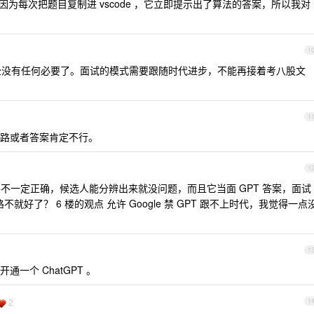
iot ，因为每次把题目复制进 vscode ，它立即提示出了算法的答案，所以我对
1
ew 已经完全没有任何必要了。面试的模式需要跟随时代进步，不能再接着考八股文
1
路或者答案肯定不行。
1
并不一定正确，候选人能分辨出来就没问题，而且它当面 GPT 答案，面试
就好了？ 6 楼的观点 允许 Google 禁 GPT 跟不上时代，我觉得一点
1
一个 ChatGPT 。
2
1