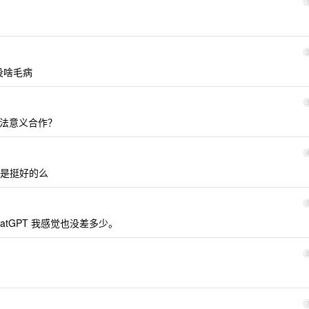
像没啥毛病
4
试算法意义合作？
是挺好的么
hatGPT 我感觉也没差多少。