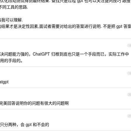
化改动测试得到最终结果. 查找只是过程 gpt 也可以关注提问技巧 跟搜
不同工具的思路.
我可以理解.
果才是决定性因素,面试者需要对给出的答案进行说明. 不是把 gpt 答
1
问题能力强的，ChatGPT 归根到底也只是一个手段而已，实际工作中
用的手段的。
1
gpt
2
T 完美回答说明你的问题有很大的问题啊
2
分两种，会 gpt 和不会的