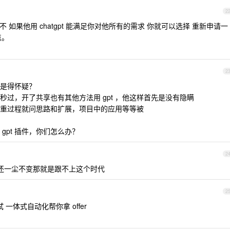
2
强不 如果他用 chatgpt 能满足你对他所有的需求 你就可以选择 重新申请一
点。
2
是得怀疑？
 秒过，开了共享也有其他方法用 gpt ，他这样首先是没有隐瞒
重过程就问思路和扩展，项目中的应用等等被
gpt 插件，你们怎么办？
2
司还一尘不变那就是跟不上这个时代
2
一体式自动化帮你拿 offer