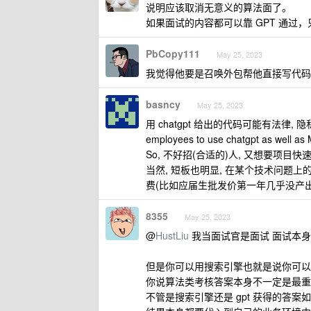
说明应该取消无意义的算法面了。
如果面试的内容都可以靠 GPT 通过
PbCopy111
May 25, 2023
我觉得他要是召唤外包帮他直接写代码
basncy
May 25, 2023
用 chatgpt 给出的代码可能有法律, 隐私, 版权等
employees to use chatgpt as well as 
So, 不好招(合适的)人, 又想要项目快
当然, 短板也明显, 在某个技术问题上
费(比如应届生批发价第一年几乎没产出
8355
May 25, 2023
@
HustLiu
我当面试官是面试 面试本身
但是你可以用搜索引擎也就是说你可以
你说算法类考核答案本身不一定是最重
不管是搜索引擎还是 gpt 获得的答