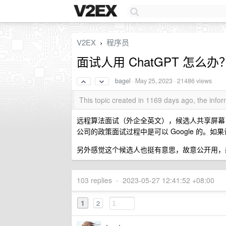
V2EX
程序员
›
面试人用 ChatGPT 怎么办
bagel
·
May 25, 2023
· 21486 views
This topic created in 1169 days ago, the inf
远程算法面试（外企全英文），候选人共享屏幕，
公司的政策面试过程中是可以 Google 的。如
另外感觉这个候选人也挺有意思，故意公开用，
103 replies
•
2023-05-27 12:41:52 +08:00
1
2