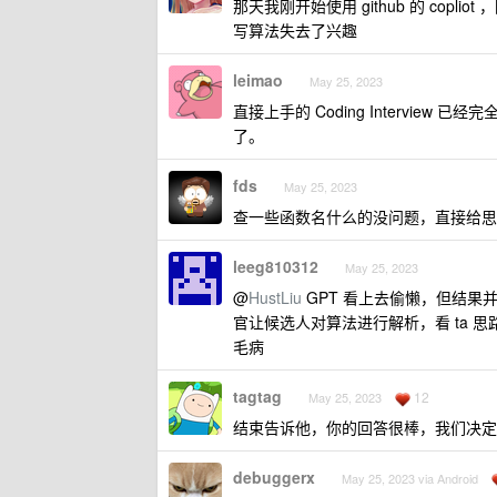
那天我刚开始使用 github 的 copl
写算法失去了兴趣
leimao
May 25, 2023
直接上手的 Coding Intervi
了。
fds
May 25, 2023
查一些函数名什么的没问题，直接给思
leeg810312
May 25, 2023
@
HustLiu
GPT 看上去偷懒，但结果
官让候选人对算法进行解析，看 ta 思路不
毛病
tagtag
12
May 25, 2023
结束告诉他，你的回答很棒，我们决定开通
debuggerx
May 25, 2023 via Android