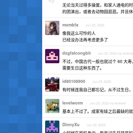
无论当天过得多操蛋，和家人通电的时
的团演出，或者去动物园逛逛。并且休
mxmbfa
Jun 22, 2023
像我这么可怜的人
已经没办法再考虑更多了
dxgfalcongbit
Jun 22, 2023 via Androi
不过，中国古代一般也就过个 60 
需要生日这种东西了。
id80108900
Jun 23, 2023
有时候连我自己都忘记，从不过生日，
levelworm
Jun 23, 2023 via Android
基本上不过了。成家有娃之后最缺的就
DinnyXu
Jun 23, 2023
小时候在爸妈身边，每年过生日就是妈