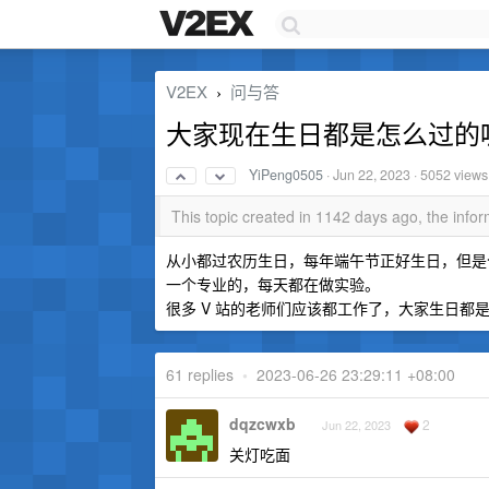
V2EX
问与答
›
大家现在生日都是怎么过的
YiPeng0505
·
Jun 22, 2023
· 5052 views
This topic created in 1142 days ago, the inf
从小都过农历生日，每年端午节正好生日，但是
一个专业的，每天都在做实验。
很多 V 站的老师们应该都工作了，大家生日都
61 replies
•
2023-06-26 23:29:11 +08:00
dqzcwxb
2
Jun 22, 2023
关灯吃面