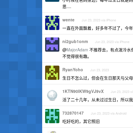
思....
wente
Jun 23, 2023 via iPhone
一直在外面飘着，好多年不过了，今年准
ni2gub1onm
Jun 23, 2023 via iPhone
@
MajorAdam
不推荐去，有点泼冷水
不觉得很有趣。
RyanYoho
Jun 23, 2023
生日不怎么过，但会在生日那天与父母
1KTN90lKW9gVJ9vX
Jun 23, 2023 vi
活了二十几年，从未过过生日，所以我
732870147
Jun 23, 2023 via Android
吃好吃的，其它照旧