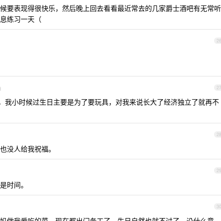
候要表现得很快乐，然后晚上回去看看最近常去的几家爵士酒吧有无常听
息练习一天（
2
d
2
大寿，我小时候过生日主要是为了要玩具，对我来说长大了经济独立了就再不
2
也没人给我祝福。
2
是时间。
3
妈做我爱吃的菜，现在都出门务工了，生日自然也就不过了，没什么意