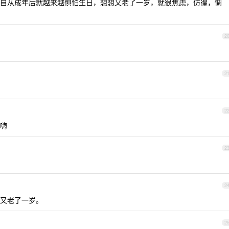
自从成年后就越来越惧怕生日，想想又老了一岁，就很焦虑，仿徨，惆
2
2
2
嗨
2
2
又老了一岁。
2