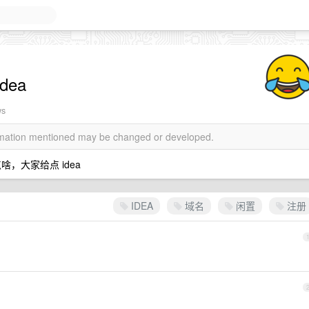
dea
ws
ormation mentioned may be changed or developed.
，大家给点 idea
IDEA
域名
闲置
注册