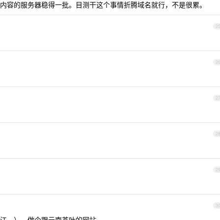
内容的服务器稳得一批。目测干这个事情折腾域名就行，不是很累。
2
2
2
2
2
3
江。），做个跟云南茶叶的网站。