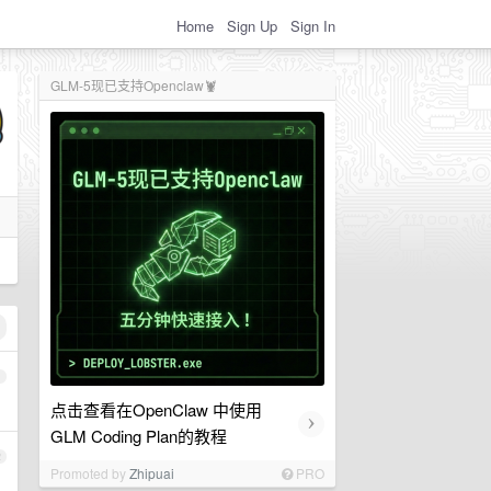
Home
Sign Up
Sign In
GLM-5现已支持Openclaw🦞
1
点击查看在OpenClaw 中使用
›
GLM Coding Plan的教程
2
Promoted by
Zhipuai
PRO