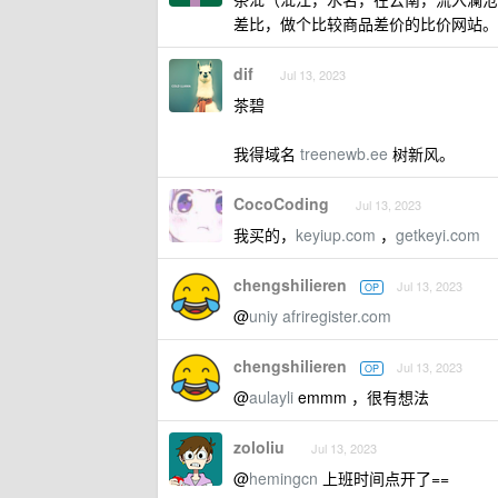
差比，做个比较商品差价的比价网站。
dif
Jul 13, 2023
茶碧
我得域名
treenewb.ee
树新风。
CocoCoding
Jul 13, 2023
我买的，
keyiup.com
，
getkeyi.com
chengshilieren
Jul 13, 2023
OP
@
uniy
afriregister.com
chengshilieren
Jul 13, 2023
OP
@
aulayli
emmm ，很有想法
zololiu
Jul 13, 2023
@
hemingcn
上班时间点开了==