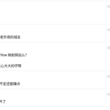
3
3
老外用的域名
3
rflow 映射网站么？
这良心大大的坏啊
3
说不定还能赚点
4
开了