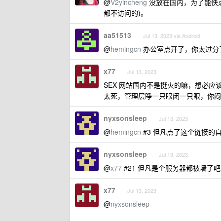
@
V2yincheng
没放在国内，为了能快
都不访问的)。
aa51513
Jul 13, 2023 via Android
@
hemingcn
办公室点开了，你太过分
x77
Jul 13, 2023
SEX 网站国内不是挺火的嘛，想必
太死，管理层睁一只眼闭一只眼，你闷
nyxsonsleep
Jul 13, 2023
@
hemingcn
#3 但凡点了这个链接的自己
nyxsonsleep
Jul 13, 2023
@
x77
#21 但凡是个服务器都被墙了吧
x77
Jul 13, 2023
@
nyxsonsleep