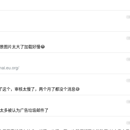
1
1
背景图片太大了加载好慢😂
1
ai.eu.org/
1
薅了这个，审核太慢了，两个月了都没个消息😅
1
太多被认为广告垃圾邮件了
1