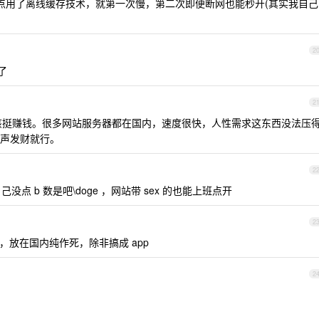
点用了离线缓存技术，就第一次慢，第二次即便断网也能秒开(其实我自己
2
了
2
应该挺赚钱。很多网站服务器都在国内，速度很快，人性需求这东西没法压
声发财就行。
2
没点 b 数是吧\doge ，网站带 sex 的也能上班点开
2
，放在国内纯作死，除非搞成 app
2