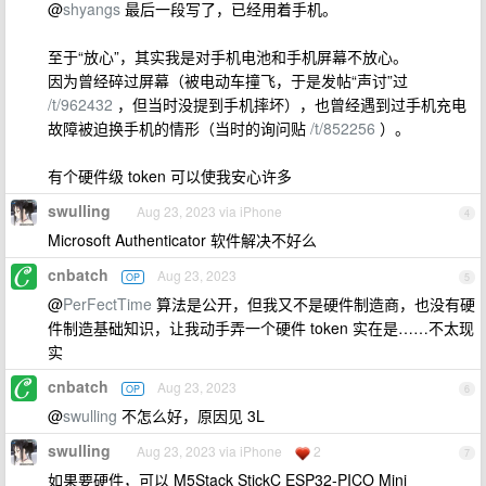
@
shyangs
最后一段写了，已经用着手机。
至于“放心”，其实我是对手机电池和手机屏幕不放心。
因为曾经碎过屏幕（被电动车撞飞，于是发帖“声讨”过
/t/962432
，但当时没提到手机摔坏），也曾经遇到过手机充电
故障被迫换手机的情形（当时的询问贴
/t/852256
）。
有个硬件级 token 可以使我安心许多
swulling
Aug 23, 2023 via iPhone
4
Microsoft Authenticator 软件解决不好么
cnbatch
Aug 23, 2023
OP
5
@
PerFectTime
算法是公开，但我又不是硬件制造商，也没有硬
件制造基础知识，让我动手弄一个硬件 token 实在是……不太现
实
cnbatch
Aug 23, 2023
OP
6
@
swulling
不怎么好，原因见 3L
swulling
Aug 23, 2023 via iPhone
2
7
如果要硬件，可以 M5Stack StickC ESP32-PICO Mini