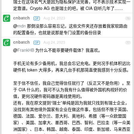
瑞士在这块名气大是因为隐私保护法完善，可不表示技术实现一
定靠谱。Crypto AG 也是瑞士的吧，被 CIA 窃听几年了……
cnbatch
Aug 24, 2023
OP
76
@
mdn
那倒没那么容易忘记，这些文件夹还存放着我家软路由
的配置备份，也就是说那是专门设置的备份目录
cnbatch
Aug 24, 2023
OP
77
@
FrankHB
为什么不能非要硬件载体？我喜欢。
手机无论有多少备用机，我总会忘记充电。更何况手机体积远比
硬件机 token 大得多，再来几台手机那简直使我感到十分反感。
至于信不信任，我自己觉得信任就行了（反正又不是你用）。至
于 CIA 什么的，我可不认为我有什么值得被外国机构视奸的价
值，更何况硬件密码器是离线使用的。
还有，我在原文提到“瑞士”单纯是因为我就只找到有瑞士企业，
没找到有其他境外国家有企业在做这件事，包括但不限于英国、
德国、法国、爱尔兰、意大利、奥地利、希腊（等一众欧盟国
家）、美国、加拿大、墨西哥、巴西、智利、巴拉圭（等一众美
洲国家）、日本、韩国、越南、泰国、印度、新加坡、马来西亚