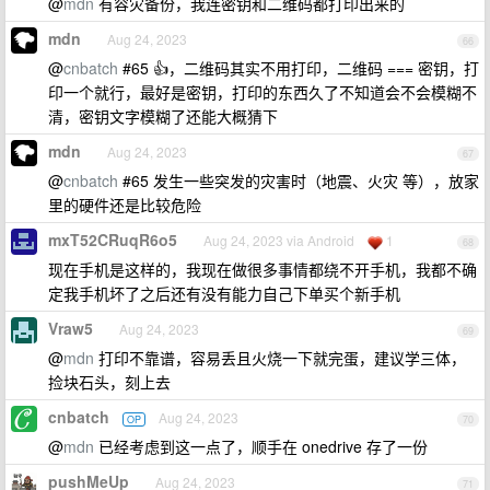
@
mdn
有容灾备份，我连密钥和二维码都打印出来的
mdn
Aug 24, 2023
66
@
cnbatch
#65 👍，二维码其实不用打印，二维码 === 密钥，打
印一个就行，最好是密钥，打印的东西久了不知道会不会模糊不
清，密钥文字模糊了还能大概猜下
mdn
Aug 24, 2023
67
@
cnbatch
#65 发生一些突发的灾害时（地震、火灾 等），放家
里的硬件还是比较危险
mxT52CRuqR6o5
Aug 24, 2023 via Android
1
68
现在手机是这样的，我现在做很多事情都绕不开手机，我都不确
定我手机坏了之后还有没有能力自己下单买个新手机
Vraw5
Aug 24, 2023
69
@
mdn
打印不靠谱，容易丢且火烧一下就完蛋，建议学三体，
捡块石头，刻上去
cnbatch
Aug 24, 2023
OP
70
@
mdn
已经考虑到这一点了，顺手在 onedrive 存了一份
pushMeUp
Aug 24, 2023
71