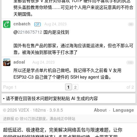
里都会有很多 V 友针对你喜欢 TOTP 硬件而不喜欢手机的执念
劈头盖脸教育你矫情……可见对个人用户来说这玩意真的不符合
天朝国情。
cnbatch
Aug 24, 2023
OP
99
@
2218675712
国内是没找到
国外有在售产品的那家，通过海淘应该能运进来，但也不那么可
靠，被海关抽到那就等于打水漂了
adoal
Aug 24, 2023
100
所以还是学点单片机自己做吧。我记得不久之前看 V 友用
ESP32-C3 自己做了个硬件的 SSH key agent 设备。
Page 1
1
of 2
2
• 请不要在回答技术问题时复制粘贴 AI 生成的内容
© 2026 V2EX · 182ms · 3.9.8.5
About
·
Language
进群报 ID 领10刀测试额度，满血纯正中转站
超低延迟、极速稳定，完美解决网络丢包与限速难题，让你
的网络时刻保持巅峰状态！多节点智能切换，大带宽不限