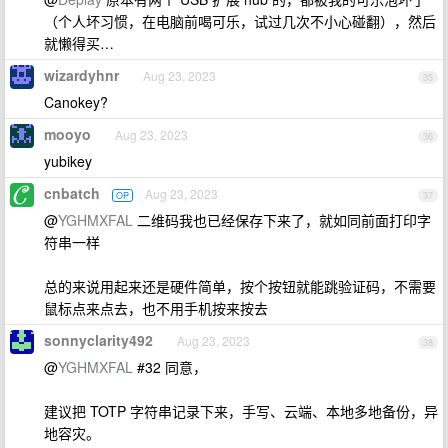
（个人坏习惯，在电脑前喝可乐，试过几次不小心碰翻），然后
就懒得买…
wizardyhnr
Aug 23, 2023
35
Canokey?
mooyo
Aug 23, 2023
36
yubikey
cnbatch
Aug 23, 2023
OP
37
@
YGHMXFAL
二维码我也已经保存下来了，就如同前面打印字
符串一样
总的来说用起来还是硬件简单，按个按钮就能跳验证码，不需要
鼠标点来点去，也不用手机按来按去
sonnyclarity492
Aug 23, 2023
38
@
YGHMXFAL
#32 同意，
建议把 TOTP 字符串记录下来，手写、云端、本地多地备份，异
地容灾。