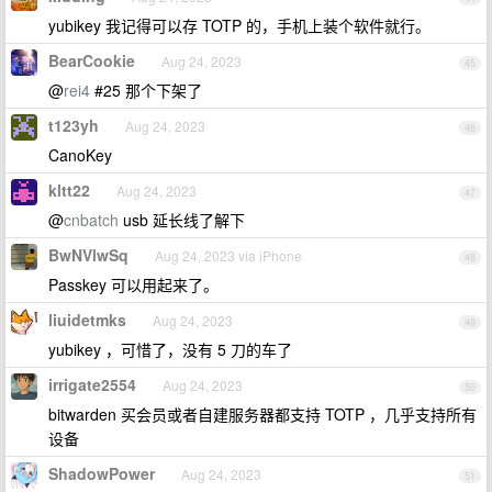
yubikey 我记得可以存 TOTP 的，手机上装个软件就行。
BearCookie
Aug 24, 2023
45
@
rei4
#25 那个下架了
t123yh
Aug 24, 2023
46
CanoKey
kltt22
Aug 24, 2023
47
@
cnbatch
usb 延长线了解下
BwNVlwSq
Aug 24, 2023 via iPhone
48
Passkey 可以用起来了。
liuidetmks
Aug 24, 2023
49
yubikey ，可惜了，没有 5 刀的车了
irrigate2554
Aug 24, 2023
50
bitwarden 买会员或者自建服务器都支持 TOTP ，几乎支持所有
设备
ShadowPower
Aug 24, 2023
51