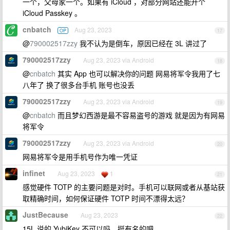
一个，父母家一个。如果有 iCloud ，对部分网站还能开个
iCloud Passkey 。
cnbatch
Aug 23, 2023
OP
17
@
790002517zzy
我不认为是倒车，原因已经在 3L 讲过了
790002517zzy
Aug 23, 2023 via Android
18
@
cnbatch
其实 App 也可以解决你的问题 网易将军令我用了七
八年了 换了很多台手机 账号也没丢
790002517zzy
Aug 23, 2023 via Android
19
@
cnbatch
而且梦幻西游是最不容易盗号的游戏 就是因为有网易
将军令
790002517zzy
Aug 23, 2023 via Android
20
网易将军令是用手机号作为唯一凭证
infinet
Aug 23, 2023
1
21
感觉硬件 TOTP 的主要问题是对时。手机可以联网或者从基站获
取精确时间，如何保证硬件 TOTP 时间不漂得太远？
JustBecause
Aug 23, 2023
22
15L 说的 YubiKey 不可以吗，挺有名的吧