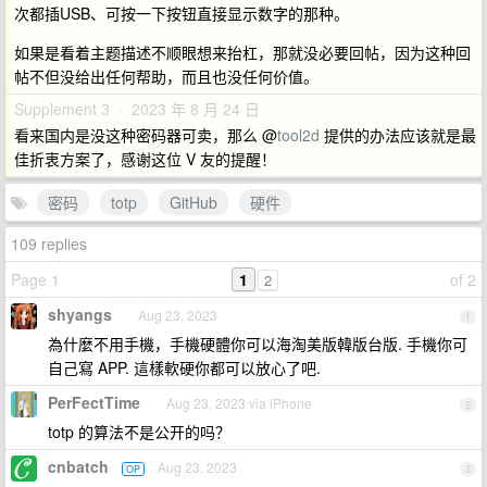
次都插USB、可按一下按钮直接显示数字的那种。
如果是看着主题描述不顺眼想来抬杠，那就没必要回帖，因为这种回
帖不但没给出任何帮助，而且也没任何价值。
Supplement 3 · 2023 年 8 月 24 日
看来国内是没这种密码器可卖，那么 @
tool2d
提供的办法应该就是最
佳折衷方案了，感谢这位 V 友的提醒！
密码
totp
GitHub
硬件
109 replies
Page 1
1
of 2
2
shyangs
Aug 23, 2023
1
為什麼不用手機，手機硬體你可以海淘美版韓版台版. 手機你可
自己寫 APP. 這樣軟硬你都可以放心了吧.
PerFectTime
Aug 23, 2023 via iPhone
2
totp 的算法不是公开的吗？
cnbatch
Aug 23, 2023
OP
3