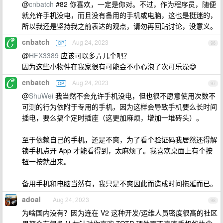
@
cnbatch
#82 你喜欢，一定是你对。不过，作为程序员，随便
就允许手机没电，而且没有备用的手机或电脑，这也是挺迷的，
所以我还是坚持我之前表达的观点，请勿再回贴讨论，没意义。
cnbatch
Aug 24, 2023
OP
96
@
HFX3389
应该可以多弄几个吧？
因为这些小物件在我家很有可能会不小心泡了次可乐澡😅
cnbatch
Aug 24, 2023
OP
97
@
ShuWei
我当然不会允许手机没电，但也很不愿意使用次数不
可测的行为依附于专用的手机，因为这样会导致手机要么长时间
插电，要么搞个定时插座（这更加麻烦，增加一堆砖头）。
至于依赖自己的手机，还是不爽，为了看个验证码我居然还得解
锁手机点开 App 才能看得到，太麻烦了。我喜欢桌面上有个按
钮一按就出来。
备用手机和电脑当然有，我只是不爽因此而造成时间拖延而已。
adoal
Aug 24, 2023
98
为啥国内没有？因为连在 V2 这种开发/运维人员密度很高的社区