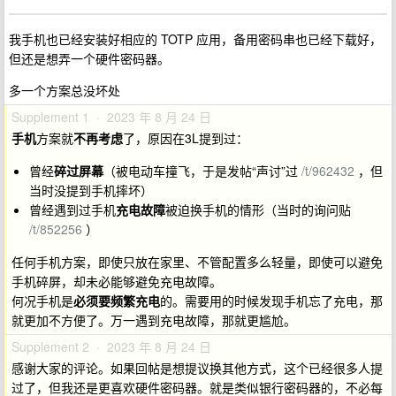
我手机也已经安装好相应的 TOTP 应用，备用密码串也已经下载好，
但还是想弄一个硬件密码器。
多一个方案总没坏处
Supplement 1 · 2023 年 8 月 24 日
手机
方案就
不再考虑
了，原因在3L提到过：
曾经
碎过屏幕
（被电动车撞飞，于是发帖“声讨”过
/t/962432
，但
当时没提到手机摔坏）
曾经遇到过手机
充电故障
被迫换手机的情形（当时的询问贴
/t/852256
）
任何手机方案，即使只放在家里、不管配置多么轻量，即使可以避免
手机碎屏，却未必能够避免充电故障。
何况手机是
必须要频繁充电
的。需要用的时候发现手机忘了充电，那
就更加不方便了。万一遇到充电故障，那就更尴尬。
Supplement 2 · 2023 年 8 月 24 日
感谢大家的评论。如果回帖是想提议换其他方式，这个已经很多人提
过了，但我还是更喜欢硬件密码器。就是类似银行密码器的，不必每