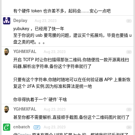
有个硬件 token 也许差不多，起码会……安心一点吧
Deplay
Aug 23, 2023
31
yubukey ，已经用了快一年
至于你说的 usb 要弯腰的问题，建议买个拓展坞，毕竟也要插 u
盘之类的吧。。。
YGHMXFAL
Aug 23, 2023
32
开启 TOTP 时让你扫描得那张二维码,你随便找一款开源离线扫
码器,解析出字符串,备份这个字符串就行了
只要有这个字符串,你随时随地可以在任何验证器 APP 上重新恢
复这个 2FA 实例,因为标准和算法是统一地
你非得执着于一个`硬件`干啥
YGHMXFAL
Aug 23, 2023
33
甚至你都不需要解析,直接顺手截图,备份这个二维码图片就行了
cnbatch
Aug 23, 2023
OP
34
@
Deplay
原本有两个 USB 扩展 hub 的，都被我的可乐泡坏了