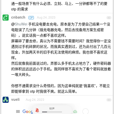
通一般场景下有什么必须、立刻、马上、一分钟都等不了的要
otp 的需求
cnbatch
Aug 24, 2023
OP
82
@
ShuWei
手机没电要去充电，原本是为了方便自己结果一个没
电耽误了几分钟（插充电器充电，然后去找备用方案生成密
码），说实话我一点都不喜欢这样。
屏幕碎了要去修，真以为不需要钱不需要时间？我觉得你一定没
遇到过手机碎屏的状况，而我真实遇到过，还为此付出了几百元
现金，外加两天半的旧手机无法使用的麻烦。我也很不喜欢这
样。
然后就像我前面说过的，弄那么多手机太占地方了，硬件密码器
的体积远远远远小于手机。我同样很不喜欢为了看个密码就放着
一堆大砖头。
你想不通需求没什么奇怪的，因为这单纯就是“我喜欢”，不能立
即能够拿到 otp 时我很不爽。就这么简单。
vueli
Aug 24, 2023
83