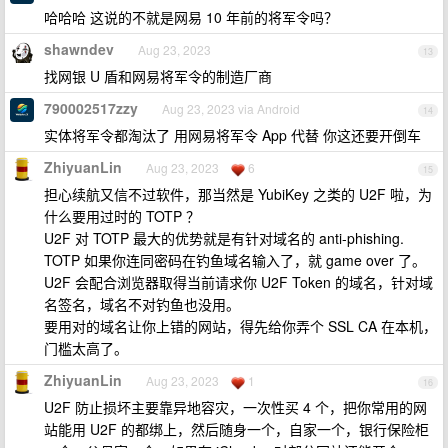
哈哈哈 这说的不就是网易 10 年前的将军令吗？
shawndev
Aug 23, 2023
13
找网银 U 盾和网易将军令的制造厂商
790002517zzy
Aug 23, 2023 via Android
14
实体将军令都淘汰了 用网易将军令 App 代替 你这还要开倒车
ZhiyuanLin
Aug 23, 2023
6
15
担心续航又信不过软件，那当然是 YubiKey 之类的 U2F 啦，为
什么要用过时的 TOTP ？
U2F 对 TOTP 最大的优势就是有针对域名的 anti-phishing.
TOTP 如果你连同密码在钓鱼域名输入了，就 game over 了。
U2F 会配合浏览器取得当前请求你 U2F Token 的域名，针对域
名签名，域名不对钓鱼也没用。
要用对的域名让你上错的网站，得先给你弄个 SSL CA 在本机，
门槛太高了。
ZhiyuanLin
Aug 23, 2023
1
16
U2F 防止损坏主要靠异地容灾，一次性买 4 个，把你常用的网
站能用 U2F 的都绑上，然后随身一个，自家一个，银行保险柜