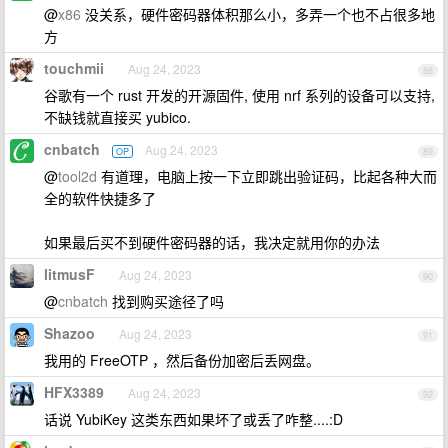
@
x86
没关系，硬件密码器体积那么小，多弄一个也不占很多地
方
touchmii
Aug 24, 2023
88
谷歌有一个 rust 开发的开源固件, 使用 nrf 系列的设备可以支持,
不缺钱就直接买 yubico.
cnbatch
Aug 24, 2023
OP
89
@
tool2d
有道理，电脑上按一下立即跳出验证码，比起各种大而
全的软件快捷多了
如果最后买不到硬件密码器的话，我决定就用你的办法
litmusF
Aug 24, 2023
90
@
cnbatch
找到购买途径了吗
Shazoo
Aug 24, 2023
91
我用的 FreeOTP ，然后备份加密后丢网盘。
HFX3389
Aug 24, 2023
92
话说 YubiKey 这类东西如果坏了或丢了咋整....:D