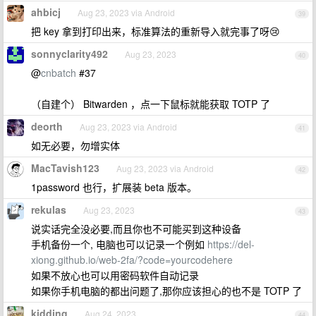
ahbicj
Aug 23, 2023 via Android
39
把 key 拿到打印出来，标准算法的重新导入就完事了呀😢
sonnyclarity492
Aug 23, 2023
40
@
cnbatch
#37
（自建个） Bitwarden ，点一下鼠标就能获取 TOTP 了
deorth
Aug 23, 2023 via Android
41
如无必要，勿增实体
MacTavish123
Aug 23, 2023 via Android
42
1password 也行，扩展装 beta 版本。
rekulas
Aug 23, 2023
43
说实话完全没必要,而且你也不可能买到这种设备
手机备份一个, 电脑也可以记录一个例如
https://del-
xiong.github.io/web-2fa/?code=yourcodehere
如果不放心也可以用密码软件自动记录
如果你手机电脑的都出问题了,那你应该担心的也不是 TOTP 了
kidding
Aug 24, 2023
44