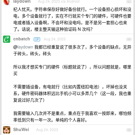
laydown
Aug 24, 2023 via Android
93
杞人忧天。字符串保存好做好备份就行。一个设备担心损坏和没
电，多个设备就行了，实在不行就买个专门的硬件，可硬件也要
电或者插入设备啊，不会坏和没电吗，是不是另一套担心也来
了。话说，楼主整天输这种验证码 N 次吗？
cnbatch
Aug 24, 2023
OP
94
@
laydown
我都已经重复说了很多次了，多个设备的缺点，无异
于砖头，砖头，砖头
所以我才想买专门的硬件（标题就说了），所以问题就是，哪里
买
不需要插设备，有电就行（比如内置纽扣电池），坏掉也没关
系，硬件密码器体积远比手机小可以多弄几个（这一段，我也重
复说过好几次了）
我需要输入几次并不是重点，重点在于我喜欢一按即来，哪怕频
率低到只有一年一次。单纯的个人喜好。
ShuWei
Aug 24, 2023
95