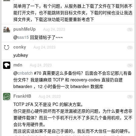
简单用了一下，有个问题，从服务器上下载了文件在下载列表不
能打开文件，也不能跳转到目标文件夹，下载的时候也没让我选
择文件夹，下载这块功能可能要重新考虑下
pushMeUp
Aug 24, 2023
72
@
sss15
回复错帖子了~~~
conky
Aug 24, 2023
73
yubikey
mdn
Aug 24, 2023
74
@
cnbatch
#70 真需要这么多备份吗？后面会不会忘记那儿有备
份文件？我是嫌麻烦 TOTP 和 recovery-codes 直接扔自建
bitwarden ，12 小时备份一次 bitwarden 数据库
FrankHB
Aug 24, 2023
75
TOTP 2FA 又不是没 PC 的解决方案。
你只是担心硬件损坏而不是泄漏被还原的问题，为什么要考虑非
要硬件载体？而且一个手机不行大不了多买几个备用机呗，又不
会比专用硬件贵。
而且说实话如果不是自己手搓的，我反而不大信任一般的硬件。