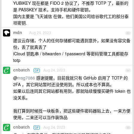
YUBIKEY 现在都是 FIDO 2 协议了，不推荐 TOTP 了，最新的
是 PASSKEY 技术，支持手机和硬件密钥，
国内主要是 飞天诚信 在做，他们美国公司给谷歌代工的部分泰
坦密钥.
mdn
Aug 24, 2023
63
建议云存储，个人的任何存储都可能遇到意外，如果没有容灾备
份，丢了就真丢了
iCloud 钥匙串 / bitwarden / 1password 等密码管理工具都能存
totp
cnbatch
Aug 24, 2023
OP
64
@
msg7086
感谢提醒，目前我就只有 GitHub 启用了 TOTP 的
2FA ，其它网站暂时还没使用到。所以成本也不算高。
如果以后连同其它网站都有用到，那就陆续慢慢买硬件 token 也
没关系。
我打算到时候找一块板条，把这些硬件密码器贴上去，一来方便
使用，二来还可以当作装饰品
cnbatch
Aug 24, 2023
OP
65