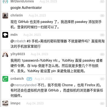
MrDavidJones
Aug 24, 2023
57
google Authenticator
christin
Aug 24, 2023
58
现在 GitHub 也支持 passkey 了，我选择把 passkey 添加到手
机，登录的时候扫一扫就可以了。
mdn
Aug 24, 2023
59
@
cnbatch
#3 手机+离线的密码管理器 不就是硬件吗？直接用淘
汰的手机放家里就行
yihy8023
Aug 24, 2023
60
我用的 1password+YubiKey nfc 。YubiKey 直接 passkey 或者
硬件令牌，存 totp 倒是不怎么用。然后就是多整几个不怕损
坏、丢失。YubiKey 能设置 pin 来避免插上就能用。
cnbatch
Aug 24, 2023
OP
61
@
mercurylanded
不行，我不但用 Chome ，也用 Firefox 的。
有时还会在虚拟机内登录 GitHub ，而虚拟机的浏览器不安装任
何插件。
imnpc
Aug 24, 2023
62