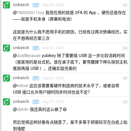
cnbatch
Aug 23, 2023
OP
27
@
790002517zzy
我现在用的就是 2FA 的 App ，硬伤还是存在
——就是手机本身（屏幕和电池）
这就是为什么我不愿用手机的原因，已经有过两次惨痛经历，实
在不想再经历第三次
cnbatch
Aug 23, 2023
OP
28
@
JustBecause
yubikey 除了需要插 USB 这一步比较消耗时间
（我家用的是台式机，放在桌子底下，要弯腰蹲下伸头探到主机
尾部再插 USB ），还确实挺完美的
cnbatch
Aug 23, 2023
OP
29
@
infinet
这应该需要看硬件制造商的技术水平了，或者自带
USB 接口允许用户随时同步时间也说不定？
cnbatch
Aug 23, 2023
OP
30
@
zbinlin
我还真的这么做了😆
然后觉得这样好像有点随意了，差不多等于把密码写在白纸上贴
到墙壁