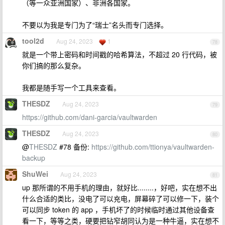
（等一众亚洲国家）、非洲各国家。
不要以为我是专门为了“瑞士”名头而专门选择。
tool2d
Aug 24, 2023
1
78
就是一个带上密码和时间戳的哈希算法，不超过 20 行代码，被
你们搞的那么复杂。
我都是随手写一个工具来查看。
THESDZ
Aug 24, 2023
79
https://github.com/dani-garcia/vaultwarden
THESDZ
Aug 24, 2023
80
@
THESDZ
#78 备份:
https://github.com/ttionya/vaultwarden-
backup
ShuWei
Aug 24, 2023
81
up 那所谓的不用手机的理由，就好比........，好吧，实在想不出
什么合适的类比，没电了可以充电，屏幕碎了可以修一下，装个
可以同步 token 的 app ，手机坏了的时候临时通过其他设备查
看一下，等等之类，硬要把钻窄胡同认为是一种牛逼，实在想不