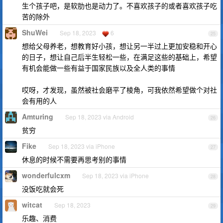
生个孩子吧，是软肋也是动力了。不喜欢孩子的或者喜欢孩子吃
苦的除外
ShuWei
Sep 18, 2023
6
25
想给父母养老，想教育好小孩，想让另一半过上更加安稳和开心
的日子，想让自己后半生轻松一些，在满足这些的基础上，希望
有机会能做一些有益于国家民族以及全人类的事情
哎呀，才发现，虽然被社会磨平了棱角，可我依然希望做个对社
会有用的人
Amturing
Sep 18, 2023 via Android
26
贫穷
Fike
Sep 18, 2023 via iPhone
27
休息的时候不需要再思考别的事情
wonderfulcxm
Sep 18, 2023 via iPhone
28
没饭吃就会死
witcat
Sep 18, 2023
29
乐趣、消费