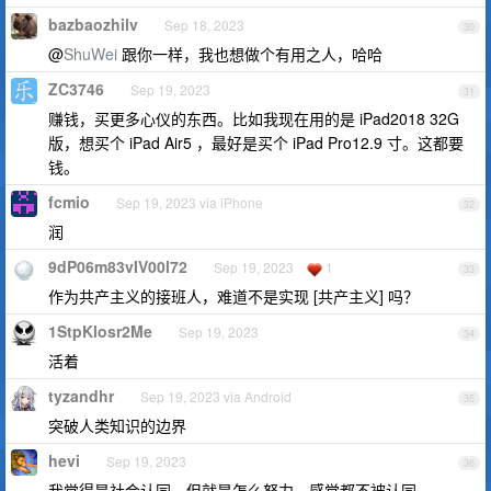
bazbaozhilv
Sep 18, 2023
30
@
ShuWei
跟你一样，我也想做个有用之人，哈哈
ZC3746
Sep 19, 2023
31
赚钱，买更多心仪的东西。比如我现在用的是 iPad2018 32G
版，想买个 iPad Air5 ，最好是买个 iPad Pro12.9 寸。这都要
钱。
fcmio
Sep 19, 2023 via iPhone
32
润
9dP06m83vIV00l72
Sep 19, 2023
1
33
作为共产主义的接班人，难道不是实现 [共产主义] 吗？
1StpKlosr2Me
Sep 19, 2023
34
活着
tyzandhr
Sep 19, 2023 via Android
35
突破人类知识的边界
hevi
Sep 19, 2023
36
我觉得是社会认同，但就是怎么努力，感觉都不被认同