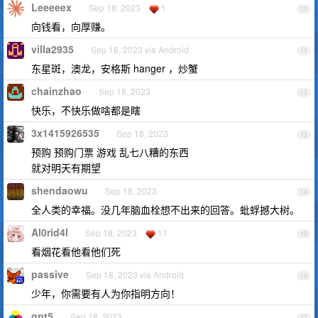
Leeeeex
Sep 18, 2023
1
10
向钱看，向厚赚。
villa2935
Sep 18, 2023 via Android
11
东星斑，澳龙，安格斯 hanger ，炒蟹
chainzhao
Sep 18, 2023
12
快乐，不快乐做啥都是瞎
3x1415926535
Sep 18, 2023
13
预购 预购门票 游戏 乱七八糟的东西
就对明天有期望
shendaowu
Sep 18, 2023
14
全人类的幸福。没几年脑血栓想不出来的回答。蚍蜉撼大树。
Al0rid4l
Sep 18, 2023
11
15
看烟花看他看他们死
passive
Sep 18, 2023 via Android
16
少年，你需要有人为你指明方向！
gpt5
Sep 18, 2023
17