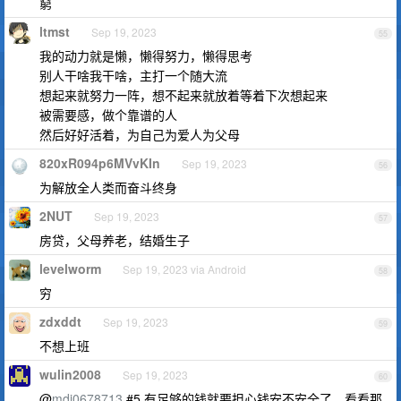
窮
ltmst
Sep 19, 2023
55
我的动力就是懒，懒得努力，懒得思考
别人干啥我干啥，主打一个随大流
想起来就努力一阵，想不起来就放着等着下次想起来
被需要感，做个靠谱的人
然后好好活着，为自己为爱人为父母
820xR094p6MVvKIn
Sep 19, 2023
56
为解放全人类而奋斗终身
2NUT
Sep 19, 2023
57
房贷，父母养老，结婚生子
levelworm
Sep 19, 2023 via Android
58
穷
zdxddt
Sep 19, 2023
59
不想上班
wulin2008
Sep 19, 2023
60
@
mdi0678713
#5 有足够的钱就要担心钱安不安全了，看看那