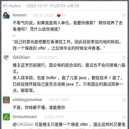
85 replies
•
2023-10-31 10:23:53 +08:00
intoext
Oct 22, 2023
14
1
不客气的说，如果我是用人单位，我要你做甚？ 帮你培养了去
香港吗？ 凭什么给你保底？
--
“自己的意向是想要在香港找工作，因此目前参加内地的秋招，
找一个保底的 offer ，之后快毕业的时候全冲香港。”
QAQGan
Oct 22, 2023
2
楼主这学历投银行，国企啥的挺合适的，面试也不会问很难八股
文。
本人双非硕，也是 0offer ，面了几家 java ，都挂技术 1 面了，
已经自我怀疑自己是否合适搞 java 了。只有国企的面试简单一
点，聊家常。
olddaypromise
Oct 22, 2023
3
不是，你啥都不懂，谁能救你
loveumozart
Oct 22, 2023
4
@
QAQGan
可是楼主只是要一个保底 offer ，国企这样的又要笔