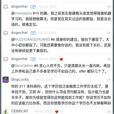
dogechai
Oct 22, 2023
OP
14
@
meetalpha
#10 的确，我之前其实是硬着头皮就觉得我做机器
学习的，我就想做算法。但是现在其实沾边的我都投，就是没合
适的，很难定位。
dogechai
Oct 22, 2023
OP
15
@
HUZHUANGZHUANG
#6 感谢你的建议，我向下兼容了，大
中小初创都投了。可能还需要像你说的，我没有脱下长衫，还是
没有继续投更下兼容的。
dogechai
Oct 22, 2023
1
OP
16
@
XenoVation
#9 苦心人终不负，只是周期太长一直内耗，再加
上外界和自己差不多甚至学历不如自己的，offer 都好几个了。
DogLucky
Oct 22, 2023
17
你的 211 本科商科，这个学历找泛金融类工作学历太低了，基
本找不到，又转 AI ，但你什么顶会顶刊都没有，估计能力也是
半吊子，那你为啥就觉得你这样能找到工作呢？你说学历不如你
的应该能力比你高，而且你想靠学历你这个学历也不太够看啊😄
CEBBCAT
Oct 22, 2023
29
18