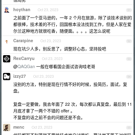
hoythan
Oct 23, 2023
51
之前面了一个亚马逊的，一年 2 个月在旅游，除了谈技术谈别的
都很棒，技术差的不行，回国根本没法找到工作，但是人家在爱
尔兰这种地方就很吃香，随便面。。。。这怎么说呢
Caratpine
Oct 23, 2023
52
现在坑少人多，别反思了，调整好心态，坚持投吧
RexCarryu
Oct 23, 2023
53
@
QAQGan
一般在哪看国企面试咨询哇老哥
izzy27
Oct 23, 2023
54
没别的方法，特别是现在行情不好的时候，投简历，面试，复
盘。
复盘一定要做，我去年面了 22 次，每次都认真复盘，最后到 11
月底才拿了一两个不错的 offer 。
不复盘的话之前不会的问题还是不会。
menc
Oct 23, 2023
55