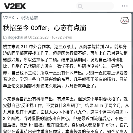
V2EX
职场话题
›
秋招至今 0offer，心态有点崩
By
dogechai
at Oct 22, 2023 · 10782 views
楼主末流 211 中外合作本，港三双硕士，从商学院转到 AI 。前年身
边的同学都直接找工作了，但是因为行情不好，再加上自己对算法稍
微感兴趣，所以选择读了二硕。结果就读期间，发现自己和科班相
比，几乎自己代码能力没有，数学不行，科研也没参与过，导师放
养，自己也不主动；所以一直没有什么产出。只能一直忙着上课或者
看论文，学习一些自己感兴趣的东西，几乎耗费了所有的精力，目前
毕业论文数据都不知道怎么收集，八月份就毕业了。
本来觉得自己没有科研产出，有点焦虑，但是这个学期要秋招了，就
安慰自己“反正找工作，不要管什么科研了”。结果 all in 了两个月，从
九月到现在十月底，面试大大小小接了八九个，这两个月平均每周 1-
2 个面试，当时慢慢的锻炼出自信心。但是最近到流程后期，不是二
面后挂，就是 hr 面挂。现在很焦虑，身边的人都拿到了 offer ，自己
曾经在香港待出来中重度焦虑症，本来恢复的差不多了，如今又陷入