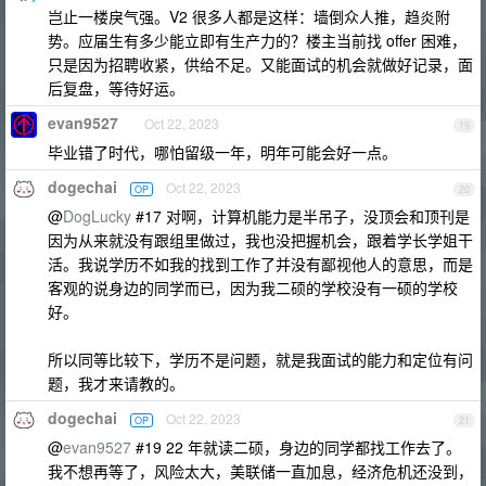
岂止一楼戾气强。V2 很多人都是这样：墙倒众人推，趋炎附
势。应届生有多少能立即有生产力的？楼主当前找 offer 困难，
只是因为招聘收紧，供给不足。又能面试的机会就做好记录，面
后复盘，等待好运。
evan9527
Oct 22, 2023
19
毕业错了时代，哪怕留级一年，明年可能会好一点。
dogechai
Oct 22, 2023
OP
20
@
DogLucky
#17 对啊，计算机能力是半吊子，没顶会和顶刊是
因为从来就没有跟组里做过，我也没把握机会，跟着学长学姐干
活。我说学历不如我的找到工作了并没有鄙视他人的意思，而是
客观的说身边的同学而已，因为我二硕的学校没有一硕的学校
好。
所以同等比较下，学历不是问题，就是我面试的能力和定位有问
题，我才来请教的。
dogechai
Oct 22, 2023
OP
21
@
evan9527
#19 22 年就读二硕，身边的同学都找工作去了。
我不想再等了，风险太大，美联储一直加息，经济危机还没到，