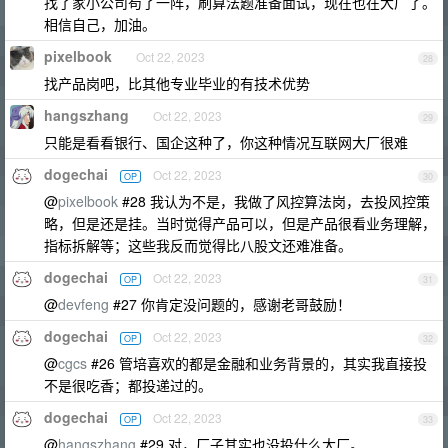
找了家小公司苟了一阵，刷算法题准备面试，现在也在大厂了。
相信自己，加油。
pixelbook
Oct 22, 2023
28
找产品岗吧，比其他专业毕业的有技术优势
hangszhang
Oct 22, 2023
29
只能是看看银行、国企这种了，你这种情况互联网大厂很难
dogechai
Oct 22, 2023
OP
30
@
pixelbook
#28 我认为不是，我做了风控算法岗，去投风控策
略，但是还是挂。当时觉得产品可以，但是产品很看业务理解，
指标拆解等；这些我反而觉得比八股文还难准备。
dogechai
Oct 22, 2023
OP
31
@
devfeng
#27 你肯定没问题的，感谢老哥鼓励！
dogechai
Oct 22, 2023
OP
32
@
cgcs
#26 管培喜欢的都是金融和业务背景的，其实我直接投
不是很吃香；都投递过的。
dogechai
Oct 22, 2023
OP
33
@
hangszhang
#29 对，厂子其实也没投什么大厂。