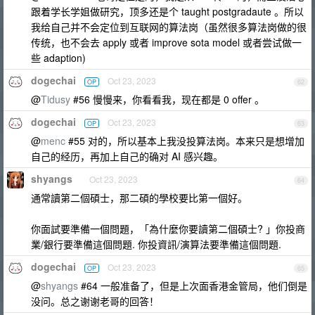
跟着学长学姐做研究，顶多还是个 taught postgradaute 。所以
我给自己并不会定位到互联网的算法岗（虽然很多算法岗做的很
传统，也不会去 apply 或者 improve sota model 或者尝试做一
些 adaption)
dogechai
Oct 23, 2023
OP
62
@
Tidusy
#56 慢慢来，你看看我，现在都是 0 offer 。
dogechai
Oct 23, 2023
OP
63
@
menc
#55 对的，所以基本上我没投算法岗。本来只是想增加
自己的经历，再加上自己的确对 AI 感兴趣。
shyangs
Oct 23, 2023
64
通常讀第二個碩士，那二碩的學校要比第一個好。
你面試要準備一個問題，「為什麼你要讀第二個碩士? 」你投商
業/銀行要準備這個問題. 你投資訊/演算法要準備這個問題.
dogechai
Oct 23, 2023
OP
65
@
shyangs
#64 一般准备了，但是上次面香港金管局，他们倒是
没问。总之谢谢老哥的回答！