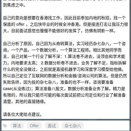
到焦虑之中。
自己的意向是想要在香港找工作，因此目前参加内地的秋招，找一个
保底的 offer ，之后快毕业的时候全冲香港。但是接连打击让我压力很
大，目前面试感觉也慢慢不能很好的发挥了，仿佛有阴影一样。
自己分析了原因，自己因为从商转算法，实习经历杂七杂八，一个咨
询，一个产品，一个数据分析，一个算法工程师。相比其他同学而
言，自己对某一个行业了解不深：1.算法卷不进去，没顶会和学术能
力，内地要求太高； 2.数据分析卷不进去，业务了解不足，指标拆解
什么的完全没做过，之前就是直接机器学习和深度学习模型给他搞。
所以自己定位了互联网的数据分析和金融/咨询公司的算法。但是仍然
失败告终，因为投的杂七杂八，准备的也不一样，咨询要准备
case(从没练过)；算法准备八股文，数据分析准备业务了解。精力是
有限的，所以我只能尽可能的每次面试前把公司定位和行业了解准备
清楚，其他的直接随缘。
请各位大佬给点建议。
算法
Offer
面试
杂七杂八