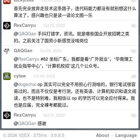
81
首先完全放弃走技术这条路子，连代码能力都没有就别想这什么
算法了，感兴趣也只是读一读论文图一乐
RexCarryu
Oct 25, 2023
82
@
QAQGan
手抖打错字，资讯。就是哪些国企开放招聘之类
的。之前关注了国资小新感觉没啥岗位
QAQGan
Oct 26, 2023
83
@
RexCarryu
#82 坐标广东，我都是看“广外就业”，“华南理工
就业指导中心”，“计算机校招”这几个公众号。
cylaw
Oct 26, 2023
84
@
dogechai
op 其实可以完全不用担心行测啥的，银行笔试很容
易过的，而且不仅仅是考行测，还有英语、计算机知识和语文阅
读，也不是特别难，我相信以 op 的学历可以完全应付得来。我
也是应届，完全裸考都能过。
RexCarryu
Oct 31, 2023
85
@
QAQGan
感谢
© 2026 V2EX · 375ms · 3.9.8.5
About
·
Language