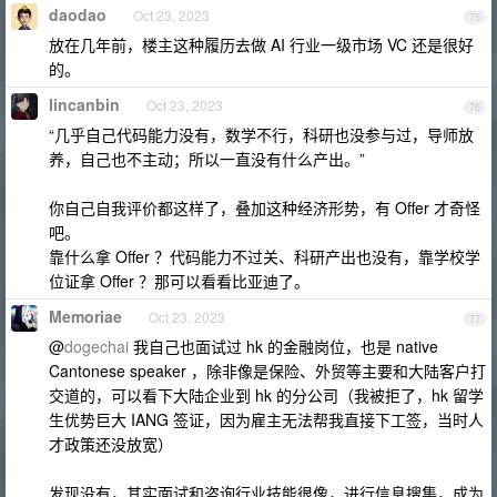
daodao
Oct 23, 2023
75
放在几年前，楼主这种履历去做 AI 行业一级市场 VC 还是很好
的。
lincanbin
Oct 23, 2023
76
“几乎自己代码能力没有，数学不行，科研也没参与过，导师放
养，自己也不主动；所以一直没有什么产出。”
你自己自我评价都这样了，叠加这种经济形势，有 Offer 才奇怪
吧。
靠什么拿 Offer ？代码能力不过关、科研产出也没有，靠学校学
位证拿 Offer ？那可以看看比亚迪了。
Memoriae
Oct 23, 2023
77
@
dogechai
我自己也面试过 hk 的金融岗位，也是 native
Cantonese speaker ，除非像是保险、外贸等主要和大陆客户打
交道的，可以看下大陆企业到 hk 的分公司（我被拒了，hk 留学
生优势巨大 IANG 签证，因为雇主无法帮我直接下工签，当时人
才政策还没放宽）
发现没有，其实面试和咨询行业技能很像，进行信息搜集，成为