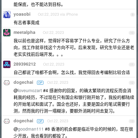
能保底，也不能达到目标。
yoasobi
Oct 22, 2023 via iPhone
9
有志者事竟成
meetalpha
Oct 22, 2023
10
我以前也是这样，觉得好不容易学了什么专业，研究了什么方
向，找工作就非找这个方向不可。后来发现，研究生毕业还是老
老实实找前后端开发。。。
289396212
Oct 22, 2023
11
自己都说了啥都不会啊，怎么找，我觉得回去考编制比较合适
dogechai
Oct 22, 2023
OP
12
@
loveumozart
#4 感谢你的回复，的确太繁琐的流程反而会消
耗我的经历，不过现在只有国企和银行刚开始了，我投的都陆续
的开始笔试和面试了。国企也还好，主要是国企的笔试需要行
测，然而我的行测一塌糊涂，要额外消耗时间去复习。
dogechai
Oct 22, 2023
OP
13
@
goodman111
#8 香港的机会都是临近毕业的时候的，现在很
少开放，我也看到的都投了。