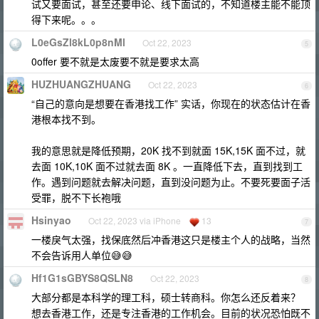
试又要面试，甚至还要申论、线下面试的，不知道楼主能不能顶
得下来呢。。。
L0eGsZl8kL0p8nMl
Oct 22, 2023
5
0offer 要不就是太废要不就是要求太高
HUZHUANGZHUANG
Oct 22, 2023
6
“自己的意向是想要在香港找工作” 实话，你现在的状态估计在香
港根本找不到。
我的意思就是降低预期，20K 找不到就面 15K,15K 面不过，就
去面 10K,10K 面不过就去面 8K 。一直降低下去，直到找到工
作。遇到问题就去解决问题，直到没问题为止。不要死要面子活
受罪，脱不下长袍哦
Hsinyao
Oct 22, 2023 via iPhone
13
7
一楼戾气太强，找保底然后冲香港这只是楼主个人的战略，当然
不会告诉用人单位😅😅
Hf1G1sGBYS8QSLN8
Oct 22, 2023
8
大部分都是本科学的理工科，硕士转商科。你怎么还反着来？
想去香港工作，还是专注香港的工作机会。目前的状况恐怕既不