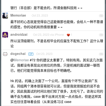
银行（非总部）是不能去的，所谓金融科技岗 = =
Memoriae
Oct 23, 2023
72
最不好的心态就是觉得自己这能做那也能做，会给人一种不靠谱
的感觉，你的动机和热情很重要 = =
androidzai
Oct 23, 2023 via iPhone
1
73
所以没顶级期刊，不是名校毕业的应届生不配有工作？这什么理
论
dogechai
Oct 23, 2023
OP
74
@
Memoriae
#72 你的建议太重要了，特别有用。其实这几次面
试，我都没有表现出对岗位的热情，只是机械的面试聊一聊而
已，他们可能觉得我本来目标也不明确吧。
hk 的话，的确上次面了一个公司，直接有个环节让我讲广东
话，同组两个港本很容易就可以说，但是我就很尴尬的说不会
讲；因此我面试的时间比他们短了很多，太吃亏了。咨询公司的
确不会为难我，case 做不出来对方就一点点指点，但是这样其
实也往往意味着会挂（从来没练习过 case