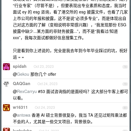
“行业专家”（尽管不是），但要表现出专业素质和态度，我当时
面试 ey 的 esg 咨询，看了港交所的 esg 披露文件，也看了几家
上市公司的年报和披露，这不是说“必须多专业”，而是体现出自
己对这方面的了解（变相说明非常感兴趣），“我发现那份 ESG
披露中缺少...某方面的非财务披露...”，而不是“我看过/知道
xxx”，我每次面试都做好信息搜集工作。
只是看到你上述说的，完全是我去年到今年毕业踩过的坑，祝好
运 = =
spidah
Oct 23, 2023
78
@
Gekou
那你几个 offer
QAQGan
Oct 24, 2023
79
@
RexCarryu
#53 面试咨询指的是面经吗？这大部分牛客上都可
以看。
w16311
Oct 24, 2023
80
@
antowa
香港 AI 硕士背景很复杂，我当 TA 还见过矩阵乘法都
不会的人，尤其是一些交叉项目，背景很杂。
luckylvke
Oct 24, 2023