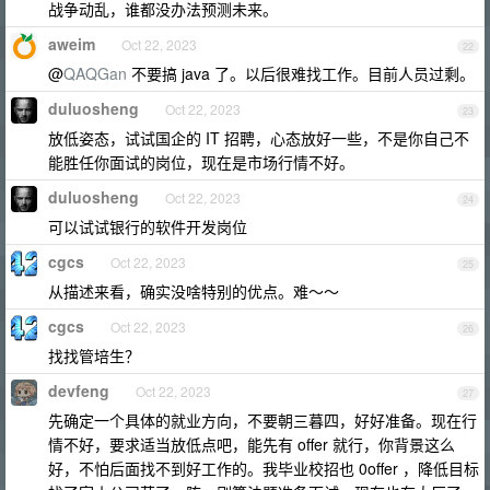
战争动乱，谁都没办法预测未来。
aweim
Oct 22, 2023
22
@
QAQGan
不要搞 java 了。以后很难找工作。目前人员过剩。
duluosheng
Oct 22, 2023
23
放低姿态，试试国企的 IT 招聘，心态放好一些，不是你自己不
能胜任你面试的岗位，现在是市场行情不好。
duluosheng
Oct 22, 2023
24
可以试试银行的软件开发岗位
cgcs
Oct 22, 2023
25
从描述来看，确实没啥特别的优点。难～～
cgcs
Oct 22, 2023
26
找找管培生？
devfeng
Oct 22, 2023
27
先确定一个具体的就业方向，不要朝三暮四，好好准备。现在行
情不好，要求适当放低点吧，能先有 offer 就行，你背景这么
好，不怕后面找不到好工作的。我毕业校招也 0offer ，降低目标