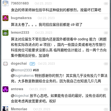
736531683
Oct 23, 2023
66
身边的师弟师妹包括华科这种级别的都惨烈，按最坏打算吧
bugmakerxs
Oct 23, 2023
67
算法太卷了。。。我司招应届目前都是 c9 硕了
lemon2333
Oct 23, 2023
68
算法对应届生不管在国内还是国外都很看中 coding 能力（刷题
和有实际改进点的 ai 项目），国内一些国企类或者地方性银行
科技岗位可能要求没那么高 临阵磨枪估计能过 ，找一两个方向
集中撒网会好些，加油呀
dogechai
Oct 23, 2023
OP
69
@
lemon2333
#68
@
bugmakerxs
特别感谢你的努力！其实我几乎没有投几个算法
岗，大多数是数据结合业务的，因为我自己也知道几斤几两
antowa
Oct 23, 2023
70
@
dogechai
放平心态吧。如果能有合适的最好，没有合适的机
会就考虑再放宽要求吧。祝好
Memoriae
Oct 23, 2023
71