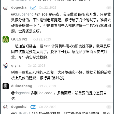
dogechai
Oct 22, 2023
OP
34
@
duluosheng
#24 sde 是码农，我没做过 java 和开发，只是做
数据分析的。不过谢谢老哥提醒，银行给了几个笔试了，准备去
硬着头皮做一下了，但是我看那些人都是准备一年的银行笔试刷
题，觉得还是玄呀。
GUESTv2
Oct 22, 2023
35
一起加油吧楼主，我 985 计算机科班+港硕也找不到，我寻思原
因应该就是预期太高了，脱不下长衫。感觉帖子里面人戾气好
重，今年确实挺难找的。
qiyilai
Oct 22, 2023
36
别理一些乱起八糟的人回复，大环境确实不好，数据分析的话按
楼上几位的建议，银行类的试试先
duluosheng
Oct 22, 2023
37
@
dogechai
多刷 leetcode ，多看面经，最重要的是心态要自
信。
dogechai
Oct 22, 2023
OP
38
@
GUESTv2
#35 的确是这样的，我觉得你肯定没问题呀，要不