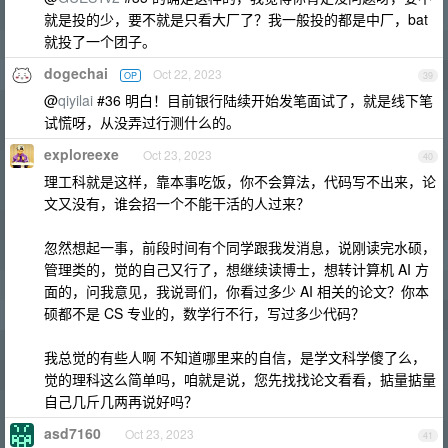
就是投的少，要不就是只看大厂了？我一般投的都是中厂，bat
就投了一个团子。
dogechai
Oct 22, 2023
OP
39
@
qiyilai
#36 明白！目前银行陆续开始发笔面试了，就是线下笔
试慌呀，从没弄过行测什么的。
exploreexe
Oct 23, 2023
40
理工科就是这样，靠本事吃饭，你不会算法，代码写不出来，论
文又没有，谁会招一个不能干活的人过来？
忽然想起一事，前段时间有个同学跟我发消息，说刚读完水硕，
管理类的，觉的自己又行了，想继续读博士，想转计算机 AI 方
面的，问我意见，我说哥们，你看过多少 AI 相关的论文？你本
硕都不是 CS 专业的，数学行不行，写过多少代码？
我总觉的有些人啊 不知道哪里来的自信，是学文科学傻了么，
觉的理科这么简单吗，咱就是说，您先找找论文看看，掂量掂量
自己几斤几两再说好吗？
asd7160
Oct 23, 2023
41