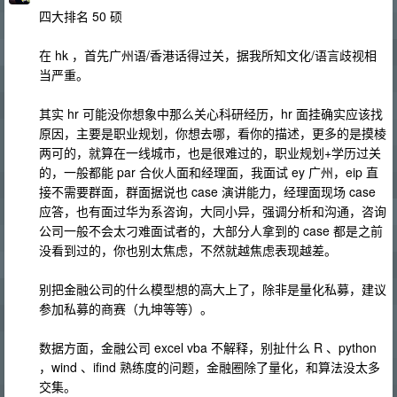
四大排名 50 硕
在 hk ，首先广州语/香港话得过关，据我所知文化/语言歧视相
当严重。
其实 hr 可能没你想象中那么关心科研经历，hr 面挂确实应该找
原因，主要是职业规划，你想去哪，看你的描述，更多的是摸棱
两可的，就算在一线城市，也是很难过的，职业规划+学历过关
的，一般都能 par 合伙人面和经理面，我面试 ey 广州，eip 直
接不需要群面，群面据说也 case 演讲能力，经理面现场 case
应答，也有面过华为系咨询，大同小异，强调分析和沟通，咨询
公司一般不会太刁难面试者的，大部分人拿到的 case 都是之前
没看到过的，你也别太焦虑，不然就越焦虑表现越差。
别把金融公司的什么模型想的高大上了，除非是量化私募，建议
参加私募的商赛（九坤等等）。
数据方面，金融公司 excel vba 不解释，别扯什么 R 、python
，wind 、ifind 熟练度的问题，金融圈除了量化，和算法没太多
交集。