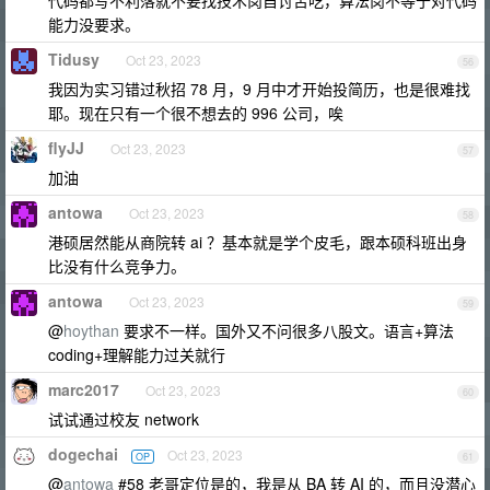
代码都写不利落就不要找技术岗自讨苦吃，算法岗不等于对代码
能力没要求。
Tidusy
Oct 23, 2023
56
我因为实习错过秋招 78 月，9 月中才开始投简历，也是很难找
耶。现在只有一个很不想去的 996 公司，唉
flyJJ
Oct 23, 2023
57
加油
antowa
Oct 23, 2023
58
港硕居然能从商院转 ai ？基本就是学个皮毛，跟本硕科班出身
比没有什么竞争力。
antowa
Oct 23, 2023
59
@
hoythan
要求不一样。国外又不问很多八股文。语言+算法
coding+理解能力过关就行
marc2017
Oct 23, 2023
60
试试通过校友 network
dogechai
Oct 23, 2023
OP
61
@
antowa
#58 老哥定位是的，我是从 BA 转 AI 的，而且没潜心