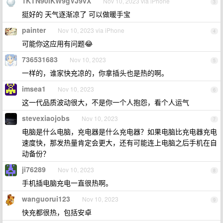
1KTN90lKW9gVJ9vX
Nov 10, 2023 via iPhone
3
挺好的 天气逐渐凉了 可以做暖手宝
painter
Nov 10, 2023 via iPhone
4
可能你这应用有问题😂
736531683
Nov 10, 2023
5
一样的，谁家快充凉的，你拿插头也是热的啊。
imsea1
Nov 10, 2023
6
这一代品质波动很大，不是你一个人抱怨，看个人运气
stevexiaojobs
Nov 10, 2023
7
电脑是什么电脑，充电器是什么充电器？如果电脑比充电器充电
速度快，那发热量肯定会更大，还有可能连上电脑之后手机在自
动备份？
ji76289
Nov 10, 2023
8
手机插电脑充电一直很热啊。
wanguorui123
Nov 10, 2023
9
快充都很热，包括安卓