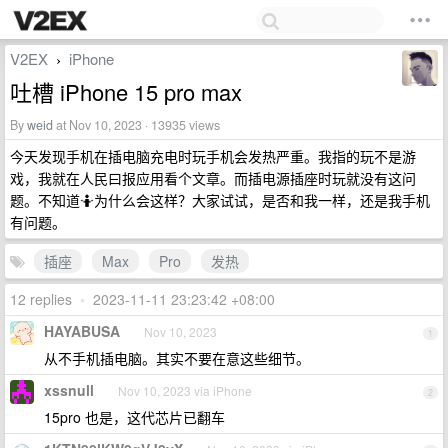
V2EX
iPhone
›
吐槽 iPhone 15 pro max
By
weid
at Nov 10, 2023 · 13935 views
今天发现手机在插电脑充电时玩手机会发热严重。我指的玩不是游
戏，我就在人民曰报应用看个文章。而插电源插座时玩就没有这问
题。不知道🤷为什么会这样？大家试试，是否和我一样，还是我手机
有问题。
插座
Max
Pro
发热
12 replies
•
2023-11-11 23:23:42 +08:00
HAYABUSA
Nov 10, 2023
1
从不手机插电脑。其实不要在意这些细节。
xssnull
Nov 10, 2023 via iPhone
2
15pro 也是，这代芯片已翻车